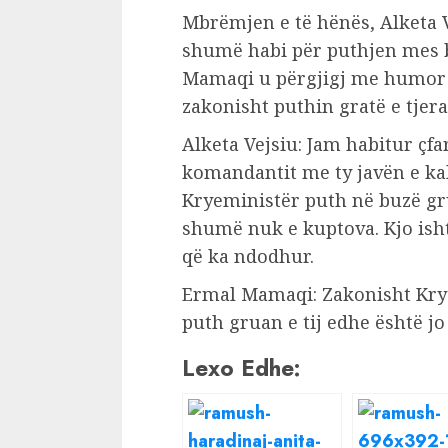
Mbrëmjen e të hënës, Alketa V
shumë habi për puthjen mes 
Mamaqi u përgjigj me humor 
zakonisht puthin gratë e tjera
Alketa Vejsiu: Jam habitur çf
komandantit me ty javën e kal
Kryeministër puth në buzë gru
shumë nuk e kuptova. Kjo ish
që ka ndodhur.
Ermal Mamaqi: Zakonisht Krye
puth gruan e tij edhe është j
Lexo Edhe: