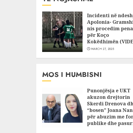
Incidenti në ndesh
Apolonia- Gramshi
nis procedim pena
për Koço
Kokëdhimën (VID
MARCH 27, 2025
MOS I HUMBISNI
Punonjësja e UKT
akuzon drejtorin
Skerdi Drenova d
“bosen” Joana Nan
për abuzim me fo
publike dhe pasuri
pajustifikuar