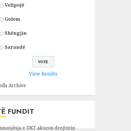
Velipojë
Golem
Shëngjin
Sarandë
View Results
olls Archive
TË FUNDIT
unonjësja e UKT akuzon drejtorin