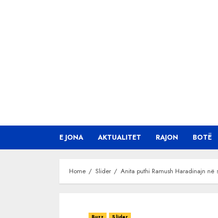
Skip
to
content
E JONA
AKTUALITET
RAJON
BOTË
Home
Slider
Anita puthi Ramush Haradinajn në sk
Buzz
Slider