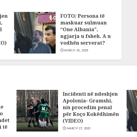
jen
FOTO/ Persona të
,
maskuar sulmuan
l
“One Albania”,
ngjarja u fsheh. A u
EO)
vodhën serverat?
MARCH 25, 2025
Incidenti në ndeshjen
Apolonia- Gramshi,
he
nis procedim penal
o
për Koço Kokëdhimën
ndet
(VIDEO)
 të
MARCH 27, 2025