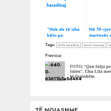
“Nuk do të isha
Në 19-vjet
këtu po
martesës 
të…”/Anita Muçaj
ditëlindje
Tags:
Anita haradinaj
ermal mamaqi
r
sqaron çdo
Ramush
polemikë mbi
Haradinajt
Continue
Previous
xhelozinë e
bën dedik
Reading
Ramush
veçantë: 
FOTO/ “Qan lulja p
Haradinajt
për gruan
lulen”, Elsa Lila m
të fuqishëm
krijove
TË NGJASHME