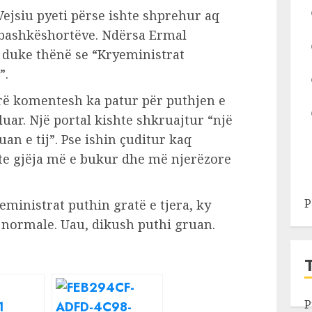
ejsiu pyeti përse ishte shprehur aq
bashkëshortëve. Ndërsa Ermal
duke thënë se “Kryeministrat
”.
arë komentesh ka patur për puthjen e
uar. Një portal kishte shkruajtur “një
an e tij”. Pse ishin çuditur kaq
te gjëja më e bukur dhe më njerëzore
P
ministrat puthin gratë e tjera, ky
o normale. Uau, dikush puthi gruan.
P