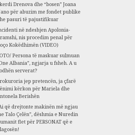
kerdi Drenova dhe “bosen” Joana
ano për abuzim me fondet publike
he pasuri të pajustifikuar
ncidenti në ndeshjen Apolonia-
ramshi, nis procedim penal për
oço Kokëdhimën (VIDEO)
OTO/ Persona të maskuar sulmuan
One Albania”, ngjarja u fsheh. A u
odhën serverat?
rokuroria jep pretencën, ja çfarë
ënimi kërkon për Mariela dhe
ntonela Berishën
Ai që drejtonte makinën më ngjau
e Talo Çelën”, dëshmia e Nuredin
umanit flet për PERSONAT që e
lagosën!