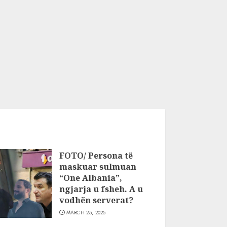
FOTO/ Persona të
maskuar sulmuan
“One Albania”,
ngjarja u fsheh. A u
vodhën serverat?
MARCH 25, 2025