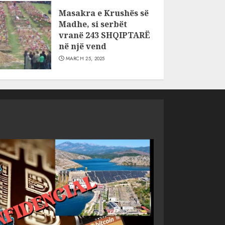
Masakra e Krushës së
Madhe, si serbët
vranë 243 SHQIPTARË
në një vend
MARCH 25, 2025