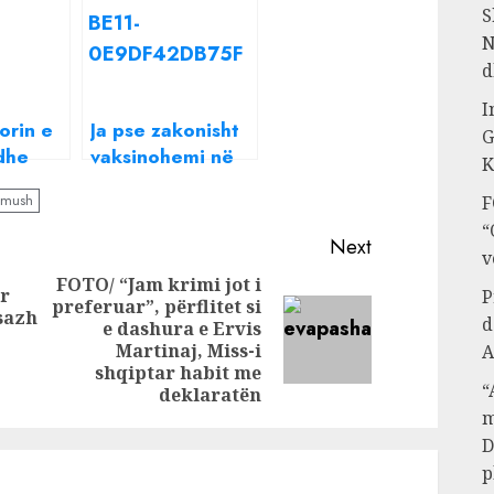
S
N
d
I
orin e
Ja pse zakonisht
G
dhe
vaksinohemi në
K
n e
krah!
amush
F
“
, Anita
Next
v
imin e
FOTO/ “Jam krimi jot i
Të dua
er
P
preferuar”, përflitet si
Previous
 që më
esazh
d
e dashura e Ervis
Next
post:
Martinaj, Miss-i
A
post:
shqiptar habit me
“
deklaratën
m
D
p