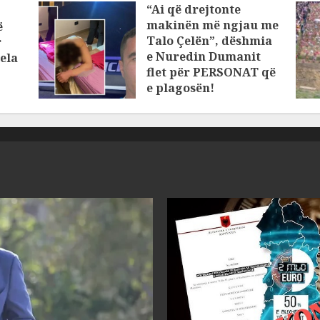
“Ai që drejtonte
makinën më ngjau me
ë
Talo Çelën”, dëshmia
r
e Nuredin Dumanit
ela
flet për PERSONAT që
e plagosën!
MARCH 25, 2025