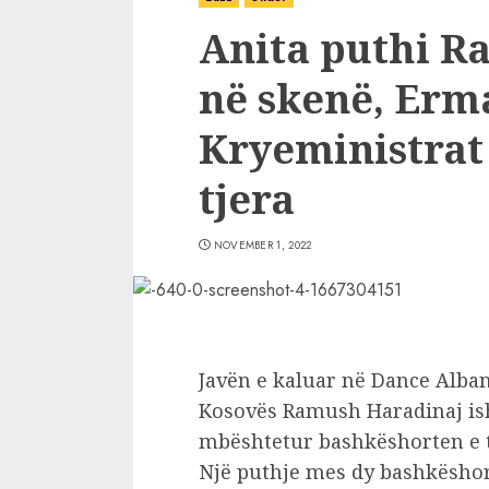
Anita puthi R
në skenë, Erma
Kryeministrat 
tjera
NOVEMBER 1, 2022
Javën e kaluar në Dance Alban
Kosovës Ramush Haradinaj ish
mbështetur bashkëshorten e t
Një puthje mes dy bashkëshort