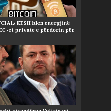
IAL/ KESH blen energjinë
EC -et private e përdorin për
shi zëvendëson Veliajn në