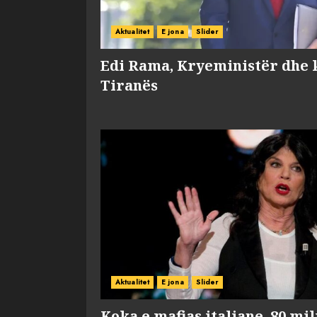
Aktualitet
E jona
Slider
Edi Rama, Kryeministër dhe 
Tiranës
Aktualitet
E jona
Slider
Koka e mafias italiane, 80 mi