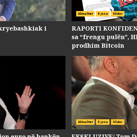
Aktualitet
E jona
Slider
kryebashkiak i
RAPORTI KONFIDENC
sa “frengu pulën”, H
prodhim Bitcoin
Aktualitet
E jona
Slider
lion euro në bankën
EKSKLUZIVE/ Tom Do