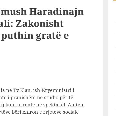
amush Haradinajn
li: Zakonisht
puthin gratë e
ia në Tv Klan, ish-Kryeministri i
te i pranishëm në studio për të
ij konkurrente në spektakël, Anitën.
ëve bëri xhiron e rrjeteve sociale