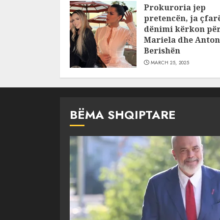
Prokuroria jep
JULY 24, 2025
pretencën, ja çfar
dënimi kërkon pë
Mariela dhe Anton
Berishën
MARCH 25, 2025
BËMA SHQIPTARE