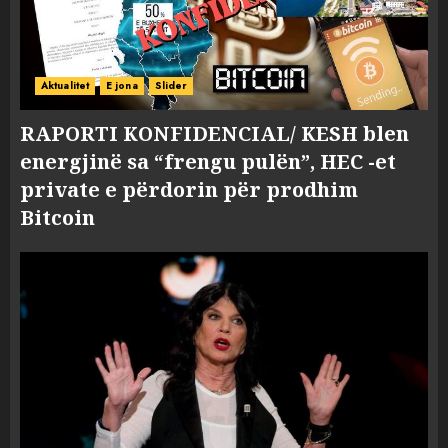
Aktualitet
E jona
Slider
RAPORTI KONFIDENCIAL/ KESH blen
energjinë sa “frengu pulën”, HEC -et
private e përdorin për prodhim
Bitcoin