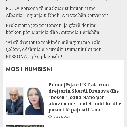
FOTO/ Persona të maskuar sulmuan “One
Albania”, ngjarja u fsheh. A u vodhën serverat?
Prokuroria jep pretencën, ja çfarë dënimi
kërkon për Mariela dhe Antonela Berishën
“Ai që drejtonte makinën më ngjau me Talo
Çelën”, dëshmia e Nuredin Dumanit flet për
PERSONAT që e plagosën!
MOS I HUMBISNI
Punonjësja e UKT akuzon
drejtorin Skerdi Drenova dhe
“bosen” Joana Nano për
abuzim me fondet publike dhe
pasuri të pajustifikuar
JULY 24, 2025