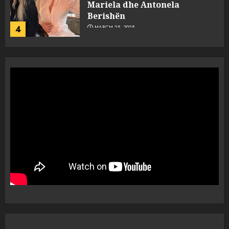
dëshmia e Nuredin Dumanit
flet për PERSONAT që e
plagosën!
5
MARCH 25, 2025
Punonjësja e UKT akuzon
drejtorin Skerdi Drenova dhe
“bosen” Joana Nano për
abuzim me fondet publike dhe
pasuri të pajustifikuar
1
JULY 24, 2025
Incidenti në ndeshjen
Apolonia- Gramshi, nis
procedim penal për Koço
Kokëdhimën (VIDEO)
2
MARCH 27, 2025
FOTO/ Persona të maskuar