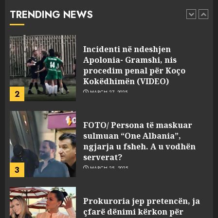
Kokëdhimën (VIDEO)
TRENDING NEWS
2
MARCH 27, 2025
FOTO/ Persona të maskuar
sulmuan “One Albania”,
ngjarja u fsheh. A u vodhën
serverat?
3
MARCH 25, 2025
Prokuroria jep pretencën, ja
çfarë dënimi kërkon për
Mariela dhe Antonela
Berishën
4
MARCH 25, 2025
“Ai që drejtonte makinën më
ngjau me Talo Çelën”,