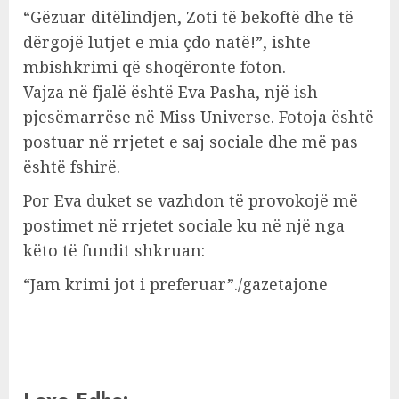
“Gëzuar ditëlindjen, Zoti të bekoftë dhe të
dërgojë lutjet e mia çdo natë!”, ishte
mbishkrimi që shoqëronte foton.
Vajza në fjalë është Eva Pasha, një ish-
pjesëmarrëse në Miss Universe. Fotoja është
postuar në rrjetet e saj sociale dhe më pas
është fshirë.
Por Eva duket se vazhdon të provokojë më
postimet në rrjetet sociale ku në një nga
këto të fundit shkruan:
“Jam krimi jot i preferuar”./gazetajone