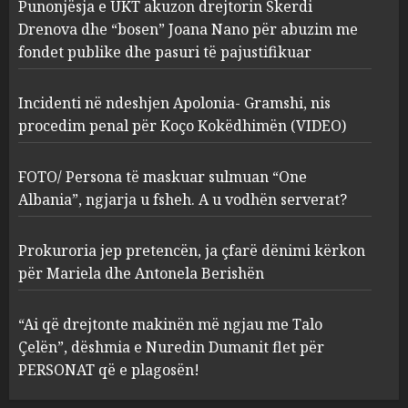
Punonjësja e UKT akuzon drejtorin Skerdi
sulmuan “One Albania”,
ngjarja u fsheh. A u vodhën
Drenova dhe “bosen” Joana Nano për abuzim me
serverat?
fondet publike dhe pasuri të pajustifikuar
3
MARCH 25, 2025
Incidenti në ndeshjen Apolonia- Gramshi, nis
procedim penal për Koço Kokëdhimën (VIDEO)
Prokuroria jep pretencën, ja
çfarë dënimi kërkon për
Mariela dhe Antonela
FOTO/ Persona të maskuar sulmuan “One
Berishën
Albania”, ngjarja u fsheh. A u vodhën serverat?
4
MARCH 25, 2025
Prokuroria jep pretencën, ja çfarë dënimi kërkon
“Ai që drejtonte makinën më
për Mariela dhe Antonela Berishën
ngjau me Talo Çelën”,
dëshmia e Nuredin Dumanit
“Ai që drejtonte makinën më ngjau me Talo
flet për PERSONAT që e
Çelën”, dëshmia e Nuredin Dumanit flet për
plagosën!
5
PERSONAT që e plagosën!
MARCH 25, 2025