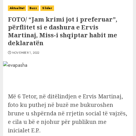
Aktualitet
Buzz
Slider
FOTO/ “Jam krimi jot i preferuar”,
përflitet si e dashura e Ervis
Martinaj, Miss-i shqiptar habit me
deklaratën
NOVEMBER 1, 2022
Më 6 Tetor, në ditëlindjen e Ervis Martinaj,
foto ku puthej në buzë me bukuroshen
brune u shpërnda në rrjetin social të vajzës,
e cila u bë e njohur për publikun me
inicialet E.P..