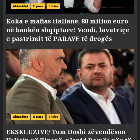
Aktualitet
E jona
Slider
Koka e mafias italiane, 80 milion euro
në bankën shqiptare! Vendi, lavatriçe
e pastrimit të PARAVE të drogës
Aktualitet
E jona
Slider
EKSKLUZIVE/ Tom Doshi zëvendëson