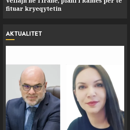
Veliajn në Tiranë, plani i Ramës për të
fituar kryeqytetin
AKTUALITET