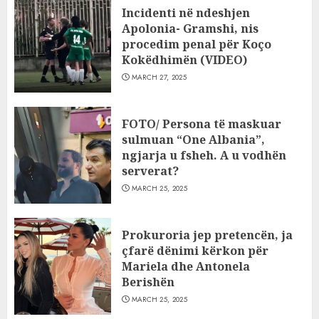
Incidenti në ndeshjen
Apolonia- Gramshi, nis
procedim penal për Koço
Kokëdhimën (VIDEO)
MARCH 27, 2025
FOTO/ Persona të maskuar
sulmuan “One Albania”,
ngjarja u fsheh. A u vodhën
serverat?
MARCH 25, 2025
Prokuroria jep pretencën, ja
çfarë dënimi kërkon për
Mariela dhe Antonela
Berishën
MARCH 25, 2025