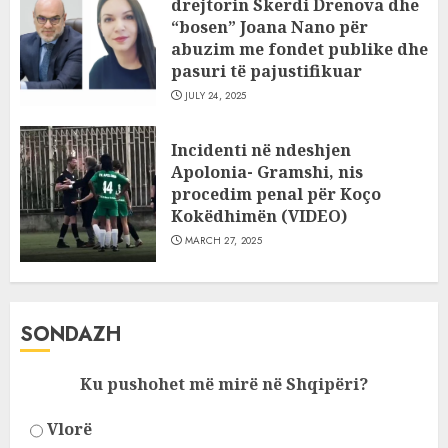
drejtorin Skerdi Drenova dhe
“bosen” Joana Nano për
abuzim me fondet publike dhe
pasuri të pajustifikuar
JULY 24, 2025
Incidenti në ndeshjen
Apolonia- Gramshi, nis
procedim penal për Koço
Kokëdhimën (VIDEO)
MARCH 27, 2025
SONDAZH
Ku pushohet më mirë në Shqipëri?
Vlorë