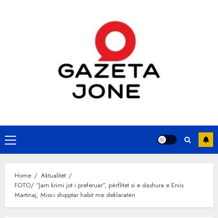
Skip
to
content
Primary
Menu
Home
Aktualitet
FOTO/ “Jam krimi jot i preferuar”, përflitet si e dashura e Ervis
Martinaj, Miss-i shqiptar habit me deklaratën