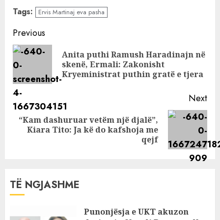
Shqipërisë që
kryeministrit
Tags:
Ervis Martinaj eva pasha
zhduku Ervis
Martinajn?
Continue
Previous
Reading
Anita puthi Ramush Haradinajn në
Pre
skenë, Ermali: Zakonisht
pos
Kryeministrat puthin gratë e tjera
Next
“Kam dashuruar vetëm një djalë”,
Next
Kiara Tito: Ja kë do kafshoja me
post:
qejf
TË NGJASHME
Punonjësja e UKT akuzon