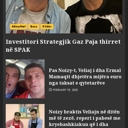
Aktualitet
Buzz
Slider
Investitori Strategjik Gaz Paja thirret
në SPAK
FOTO/ Persona të maskuar
sulmuan “One Albania”,
Pas Noizy-t, Veliaj i dha Ermal
ngjarja u fsheh. A u vodhën
Mamaqit dhjetëra mijëra euro
serverat?
nga taksat e qytetarëve
3
MARCH 25, 2025
FEBRUARY 18, 2025
Prokuroria jep pretencën, ja
Noizy braktis Veliajn në ditën
çfarë dënimi kërkon për
më të zezë, reperi i pabesë me
Mariela dhe Antonela
kryebashkiakun që i dha
Berishën