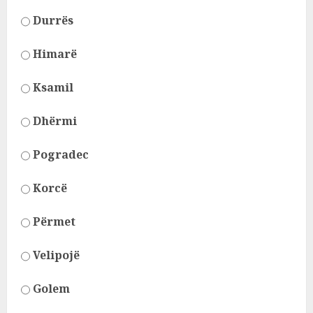
Durrës
Himarë
Ksamil
Dhërmi
Pogradec
Korcë
Përmet
Velipojë
Golem