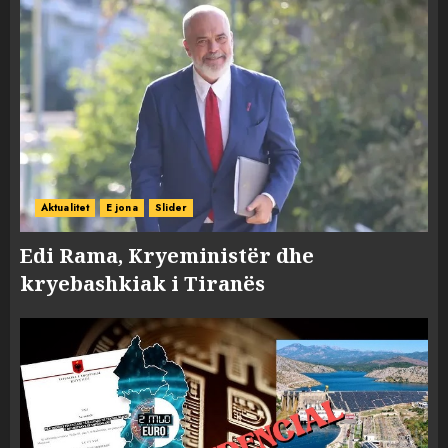
Aktualitet
E jona
Slider
Edi Rama, Kryeministër dhe
kryebashkiak i Tiranës