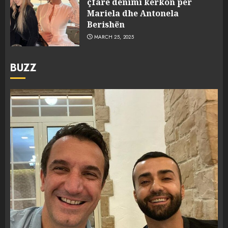
çfarë dënimi kërkon për
Mariela dhe Antonela
Berishën
MARCH 25, 2025
BUZZ