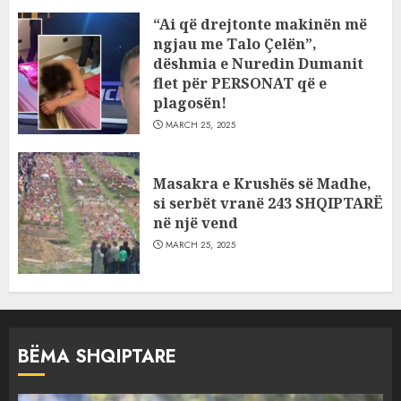
“Ai që drejtonte makinën më
ngjau me Talo Çelën”,
dëshmia e Nuredin Dumanit
flet për PERSONAT që e
plagosën!
MARCH 25, 2025
Masakra e Krushës së Madhe,
si serbët vranë 243 SHQIPTARË
në një vend
MARCH 25, 2025
BËMA SHQIPTARE