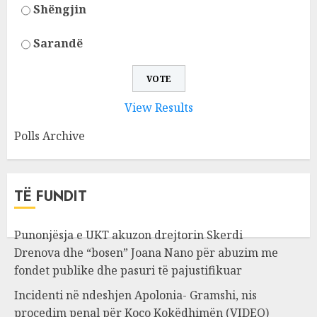
Shëngjin
Sarandë
View Results
Polls Archive
TË FUNDIT
Punonjësja e UKT akuzon drejtorin Skerdi
Drenova dhe “bosen” Joana Nano për abuzim me
fondet publike dhe pasuri të pajustifikuar
Incidenti në ndeshjen Apolonia- Gramshi, nis
procedim penal për Koço Kokëdhimën (VIDEO)