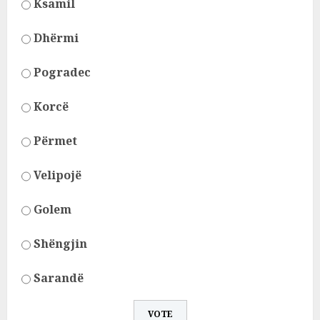
Ksamil
Dhërmi
Pogradec
Korcë
Përmet
Velipojë
Golem
Shëngjin
Sarandë