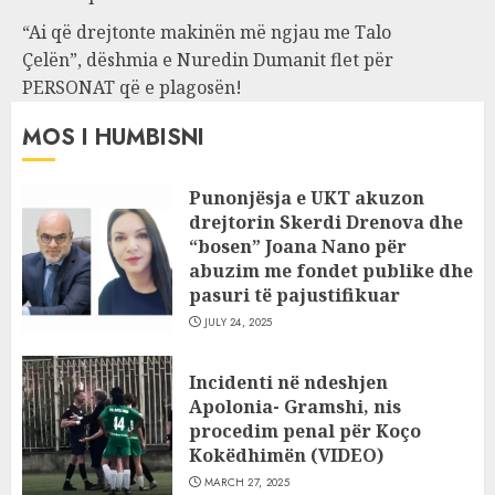
“Ai që drejtonte makinën më ngjau me Talo
Çelën”, dëshmia e Nuredin Dumanit flet për
PERSONAT që e plagosën!
MOS I HUMBISNI
Punonjësja e UKT akuzon
drejtorin Skerdi Drenova dhe
“bosen” Joana Nano për
abuzim me fondet publike dhe
pasuri të pajustifikuar
JULY 24, 2025
Incidenti në ndeshjen
Apolonia- Gramshi, nis
procedim penal për Koço
Kokëdhimën (VIDEO)
MARCH 27, 2025