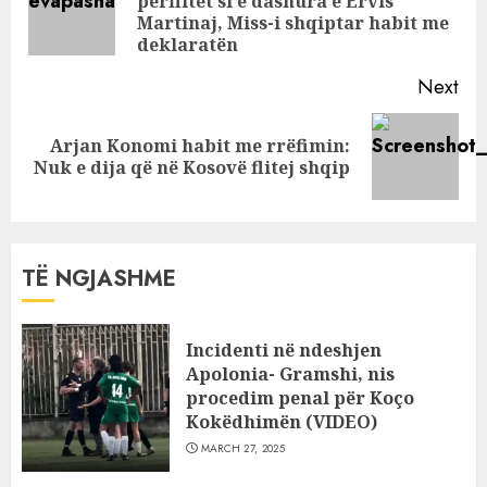
përflitet si e dashura e Ervis
Pre
Martinaj, Miss-i shqiptar habit me
pos
deklaratën
Next
Arjan Konomi habit me rrëfimin:
Next
Nuk e dija që në Kosovë flitej shqip
post:
TË NGJASHME
Incidenti në ndeshjen
Apolonia- Gramshi, nis
procedim penal për Koço
Kokëdhimën (VIDEO)
MARCH 27, 2025