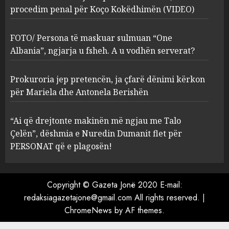
procedim penal për Koço Kokëdhimën (VIDEO)
FOTO/ Persona të maskuar
sulmuan “One Albania”,
ngjarja u fsheh. A u vodhën
FOTO/ Persona të maskuar sulmuan “One
serverat?
Albania”, ngjarja u fsheh. A u vodhën serverat?
3
MARCH 25, 2025
Prokuroria jep pretencën, ja çfarë dënimi kërkon
Prokuroria jep pretencën, ja
për Mariela dhe Antonela Berishën
çfarë dënimi kërkon për
Mariela dhe Antonela
“Ai që drejtonte makinën më ngjau me Talo
Berishën
Çelën”, dëshmia e Nuredin Dumanit flet për
4
MARCH 25, 2025
PERSONAT që e plagosën!
“Ai që drejtonte makinën më
ngjau me Talo Çelën”,
Copyright © Gazeta Jonë 2020 E-mail:
dëshmia e Nuredin Dumanit
redaksiagazetajone@gmail.com
All rights reserved.
|
flet për PERSONAT që e
ChromeNews
by AF themes.
plagosën!
5
MARCH 25, 2025