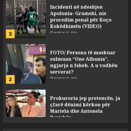
Apolonia- Gramshi, nis
procedim penal për Koço
Kokëdhimën (VIDEO)
2
MARCH 27, 2025
FOTO/ Persona të maskuar
sulmuan “One Albania”,
ngjarja u fsheh. A u vodhën
serverat?
3
MARCH 25, 2025
Prokuroria jep pretencën, ja
çfarë dënimi kërkon për
Mariela dhe Antonela
Berishën
4
MARCH 25, 2025