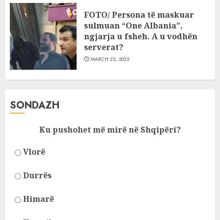
FOTO/ Persona të maskuar
sulmuan “One Albania”,
ngjarja u fsheh. A u vodhën
serverat?
MARCH 25, 2025
SONDAZH
Ku pushohet më mirë në Shqipëri?
Vlorë
Durrës
Himarë