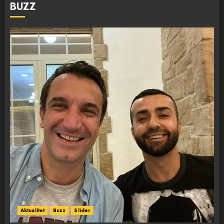
BUZZ
Aktualitet
Buzz
Slider