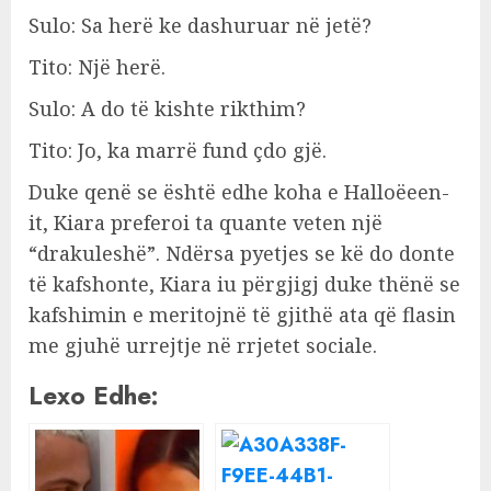
Sulo: Sa herë ke dashuruar në jetë?
Tito: Një herë.
Sulo: A do të kishte rikthim?
Tito: Jo, ka marrë fund çdo gjë.
Duke qenë se është edhe koha e Halloëeen-
it, Kiara preferoi ta quante veten një
“drakuleshë”. Ndërsa pyetjes se kë do donte
të kafshonte, Kiara iu përgjigj duke thënë se
kafshimin e meritojnë të gjithë ata që flasin
me gjuhë urrejtje në rrjetet sociale.
Lexo Edhe: