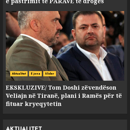
e pastrimit të PARAVE të drogës
Aktualitet
E jona
Slider
EKSKLUZIVE/ Tom Doshi zëvendëson
Veliajn në Tiranë, plani i Ramës për të
fituar kryeqytetin
AKTUALITET