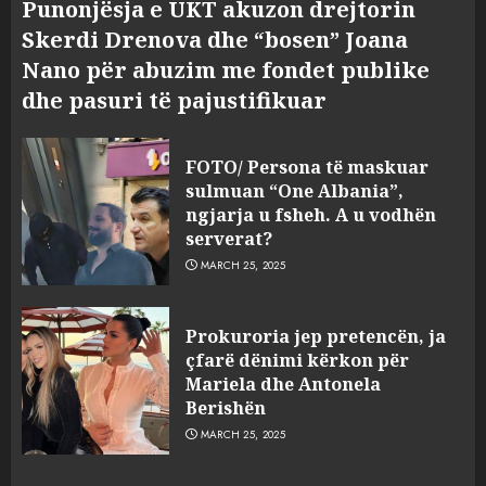
Punonjësja e UKT akuzon drejtorin
Skerdi Drenova dhe “bosen” Joana
Nano për abuzim me fondet publike
dhe pasuri të pajustifikuar
FOTO/ Persona të maskuar
sulmuan “One Albania”,
ngjarja u fsheh. A u vodhën
serverat?
MARCH 25, 2025
Prokuroria jep pretencën, ja
çfarë dënimi kërkon për
Mariela dhe Antonela
Berishën
MARCH 25, 2025