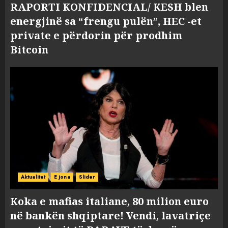
RAPORTI KONFIDENCIAL/ KESH blen
energjinë sa “frengu pulën”, HEC -et
private e përdorin për prodhim
Bitcoin
Aktualitet
E jona
Slider
Koka e mafias italiane, 80 milion euro
në bankën shqiptare! Vendi, lavatriçe