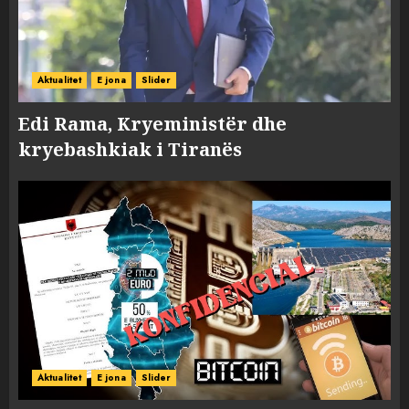
Aktualitet
E jona
Slider
Edi Rama, Kryeministër dhe
kryebashkiak i Tiranës
Aktualitet
E jona
Slider