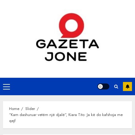
Skip
to
content
Primary
Menu
Home
Slider
“Kam dashuruar vetëm një djalë”, Kiara Tito: Ja kë do kafshoja me
qejf