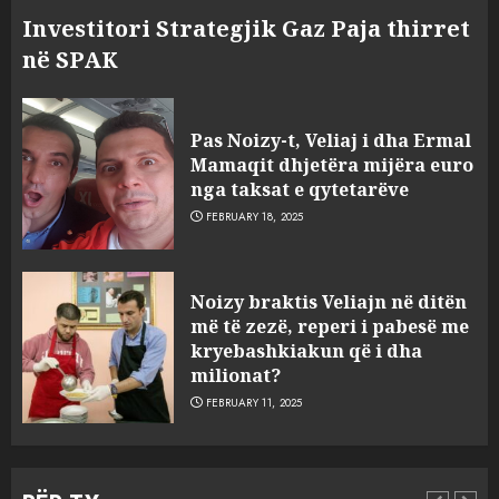
Investitori Strategjik Gaz Paja thirret
në SPAK
Pas Noizy-t, Veliaj i dha Ermal
Mamaqit dhjetëra mijëra euro
nga taksat e qytetarëve
FEBRUARY 18, 2025
FOTO/ Persona të maskuar
Noizy braktis Veliajn në ditën
sulmuan “One Albania”,
më të zezë, reperi i pabesë me
ngjarja u fsheh. A u vodhën
kryebashkiakun që i dha
serverat?
milionat?
3
MARCH 25, 2025
FEBRUARY 11, 2025
Prokuroria jep pretencën, ja
çfarë dënimi kërkon për