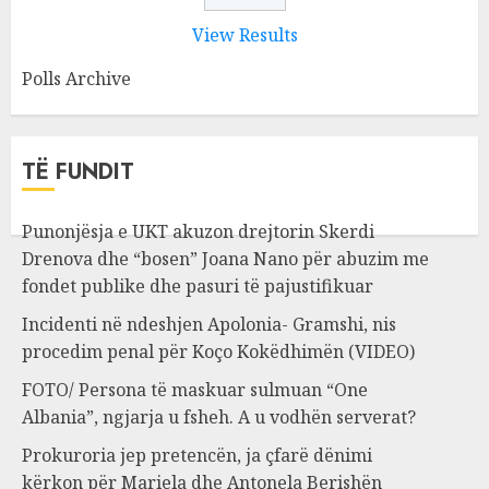
View Results
Polls Archive
TË FUNDIT
Punonjësja e UKT akuzon drejtorin Skerdi
Drenova dhe “bosen” Joana Nano për abuzim me
fondet publike dhe pasuri të pajustifikuar
Incidenti në ndeshjen Apolonia- Gramshi, nis
procedim penal për Koço Kokëdhimën (VIDEO)
FOTO/ Persona të maskuar sulmuan “One
Albania”, ngjarja u fsheh. A u vodhën serverat?
Prokuroria jep pretencën, ja çfarë dënimi
kërkon për Mariela dhe Antonela Berishën