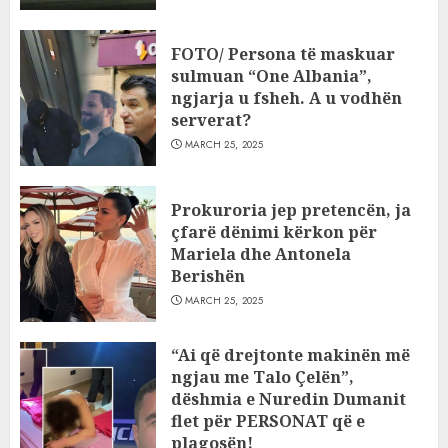
FOTO/ Persona të maskuar
sulmuan “One Albania”,
ngjarja u fsheh. A u vodhën
serverat?
MARCH 25, 2025
Prokuroria jep pretencën, ja
çfarë dënimi kërkon për
Mariela dhe Antonela
Berishën
MARCH 25, 2025
“Ai që drejtonte makinën më
ngjau me Talo Çelën”,
dëshmia e Nuredin Dumanit
flet për PERSONAT që e
plagosën!