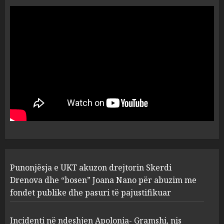
“Ai që drejtonte makinën më
ngjau me Talo Çelën”,
dëshmia e Nuredin Dumanit
flet për PERSONAT që e
plagosën!
5
MARCH 25, 2025
Punonjësja e UKT akuzon
drejtorin Skerdi Drenova dhe
“bosen” Joana Nano për
abuzim me fondet publike dhe
pasuri të pajustifikuar
1
JULY 24, 2025
Incidenti në ndeshjen
Punonjësja e UKT akuzon drejtorin Skerdi
Apolonia- Gramshi, nis
procedim penal për Koço
Drenova dhe “bosen” Joana Nano për abuzim me
Kokëdhimën (VIDEO)
fondet publike dhe pasuri të pajustifikuar
2
MARCH 27, 2025
Incidenti në ndeshjen Apolonia- Gramshi, nis