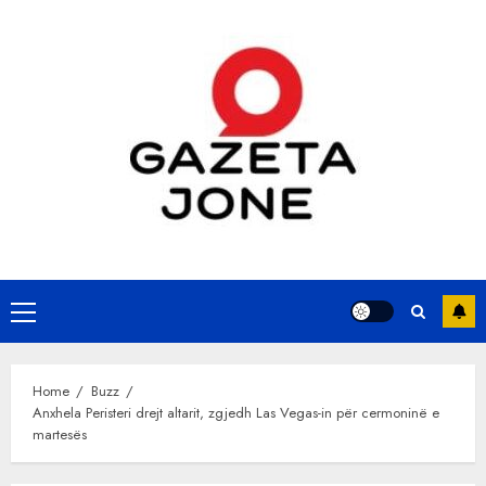
Skip
to
content
Primary
Menu
Home
Buzz
Anxhela Peristeri drejt altarit, zgjedh Las Vegas-in për cermoninë e
martesës