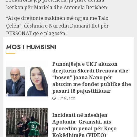
kërkon për Mariela dhe Antonela Berishën
“Ai që drejtonte makinën më ngjau me Talo
Çelën”, dëshmia e Nuredin Dumanit flet për
PERSONAT që e plagosën!
MOS I HUMBISNI
Punonjësja e UKT akuzon
drejtorin Skerdi Drenova dhe
“bosen” Joana Nano për
abuzim me fondet publike dhe
pasuri të pajustifikuar
JULY 24, 2025
Incidenti në ndeshjen
Apolonia- Gramshi, nis
procedim penal për Koço
Kokëdhimën (VIDEO)