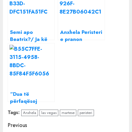
Semi apo
Anxhela Peristeri
Beatrix?/ Ja kë
e pranon
zgjedh Anxhela
publikisht: Unë
Peristeri: Meriton
kam blerë
një karrierë të
klikime
madhe!
“Dua të
përfaqësoj
Greqinë në
Tags:
Anxhela
las vegas
martese
peristeri
Eurovision”, habit
Anxhela Peristeri:
Continue
Previous
Jam me kredi