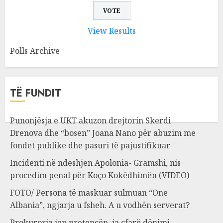
View Results
Polls Archive
TË FUNDIT
Punonjësja e UKT akuzon drejtorin Skerdi
Drenova dhe “bosen” Joana Nano për abuzim me
fondet publike dhe pasuri të pajustifikuar
Incidenti në ndeshjen Apolonia- Gramshi, nis
procedim penal për Koço Kokëdhimën (VIDEO)
FOTO/ Persona të maskuar sulmuan “One
Albania”, ngjarja u fsheh. A u vodhën serverat?
Prokuroria jep pretencën, ja çfarë dënimi