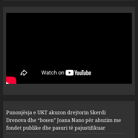
“Ai që drejtonte makinën më
ngjau me Talo Çelën”,
dëshmia e Nuredin Dumanit
flet për PERSONAT që e
plagosën!
5
MARCH 25, 2025
Punonjësja e UKT akuzon
drejtorin Skerdi Drenova dhe
“bosen” Joana Nano për
abuzim me fondet publike dhe
pasuri të pajustifikuar
1
JULY 24, 2025
Incidenti në ndeshjen
Punonjësja e UKT akuzon drejtorin Skerdi
Apolonia- Gramshi, nis
procedim penal për Koço
Drenova dhe “bosen” Joana Nano për abuzim me
Kokëdhimën (VIDEO)
fondet publike dhe pasuri të pajustifikuar
2
MARCH 27, 2025