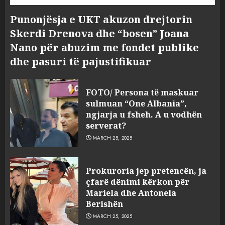
Punonjësja e UKT akuzon drejtorin
Skerdi Drenova dhe “bosen” Joana
Nano për abuzim me fondet publike
dhe pasuri të pajustifikuar
FOTO/ Persona të maskuar
sulmuan “One Albania”,
ngjarja u fsheh. A u vodhën
serverat?
MARCH 25, 2025
Prokuroria jep pretencën, ja
çfarë dënimi kërkon për
Mariela dhe Antonela
Berishën
MARCH 25, 2025