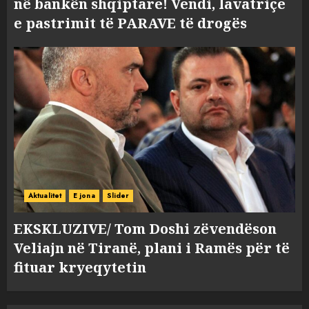
në bankën shqiptare! Vendi, lavatriçe
e pastrimit të PARAVE të drogës
Aktualitet
E jona
Slider
EKSKLUZIVE/ Tom Doshi zëvendëson
Veliajn në Tiranë, plani i Ramës për të
fituar kryeqytetin