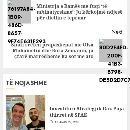
Reading
Ministrja e Ramës me fuqi ‘të
Pre
mbinatyrshme’: Ju kërkojmë ndjesë
pos
për diellin e tepruar
Next
Sindi rrëfen prapaskenat me Olsa
Next
Muhametin dhe Bora Zemanin, ja
post:
çfarë marrëdhënie ka sot me ato
TË NGJASHME
Investitori Strategjik Gaz Paja
thirret në SPAK
FEBRUARY 27, 2025