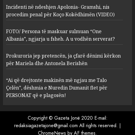
Incidenti në ndeshjen Apolonia- Gramshi, nis
procedim penal për Koço Kokëdhimën (VIDEO)
FOTO/ Persona të maskuar
sulmuan “One Albania”,
ngjarja u fsheh. A u vodhën
FOTO/ Persona të maskuar sulmuan “One
serverat?
Albania”, ngjarja u fsheh. A u vodhën serverat?
3
MARCH 25, 2025
Prokuroria jep pretencën, ja çfarë dënimi kërkon
Prokuroria jep pretencën, ja
për Mariela dhe Antonela Berishën
çfarë dënimi kërkon për
Mariela dhe Antonela
“Ai që drejtonte makinën më ngjau me Talo
Berishën
Çelën”, dëshmia e Nuredin Dumanit flet për
4
MARCH 25, 2025
PERSONAT që e plagosën!
“Ai që drejtonte makinën më
ngjau me Talo Çelën”,
Copyright © Gazeta Jonë 2020 E-mail:
dëshmia e Nuredin Dumanit
redaksiagazetajone@gmail.com
All rights reserved.
|
flet për PERSONAT që e
ChromeNews
by AF themes.