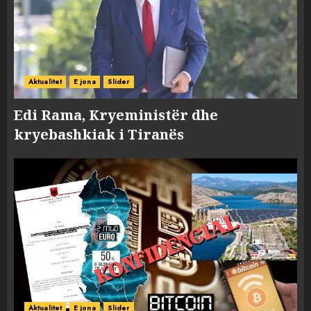
Aktualitet
E jona
Slider
Edi Rama, Kryeministër dhe
kryebashkiak i Tiranës
Aktualitet
E jona
Slider