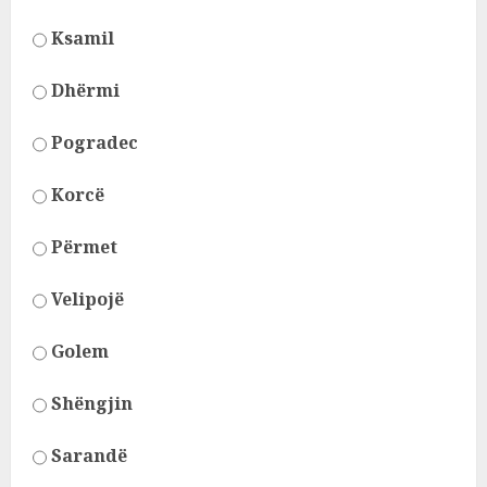
Ksamil
Dhërmi
Pogradec
Korcë
Përmet
Velipojë
Golem
Shëngjin
Sarandë