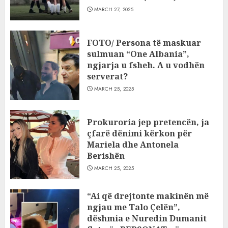
MARCH 27, 2025
FOTO/ Persona të maskuar
sulmuan “One Albania”,
ngjarja u fsheh. A u vodhën
serverat?
MARCH 25, 2025
Prokuroria jep pretencën, ja
çfarë dënimi kërkon për
Mariela dhe Antonela
Berishën
MARCH 25, 2025
“Ai që drejtonte makinën më
ngjau me Talo Çelën”,
dëshmia e Nuredin Dumanit