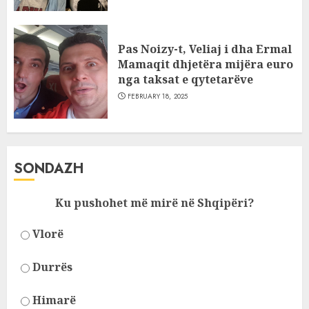
Pas Noizy-t, Veliaj i dha Ermal
Mamaqit dhjetëra mijëra euro
nga taksat e qytetarëve
FEBRUARY 18, 2025
SONDAZH
Ku pushohet më mirë në Shqipëri?
Vlorë
Durrës
Himarë