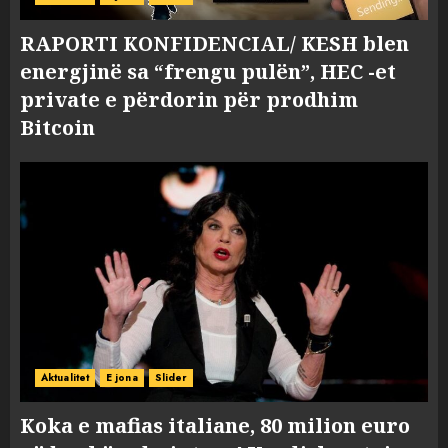
RAPORTI KONFIDENCIAL/ KESH blen
energjinë sa “frengu pulën”, HEC -et
private e përdorin për prodhim
Bitcoin
Aktualitet
E jona
Slider
Koka e mafias italiane, 80 milion euro