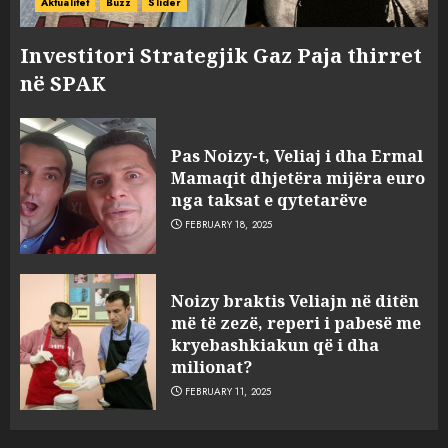
Aktualitet
Buzz
Slider
Investitori Strategjik Gaz Paja thirret
në SPAK
Pas Noizy-t, Veliaj i dha Ermal
Mamaqit dhjetëra mijëra euro
nga taksat e qytetarëve
FEBRUARY 18, 2025
FOTO/ Persona të maskuar
Noizy braktis Veliajn në ditën
sulmuan “One Albania”,
më të zezë, reperi i pabesë me
ngjarja u fsheh. A u vodhën
kryebashkiakun që i dha
serverat?
milionat?
3
MARCH 25, 2025
FEBRUARY 11, 2025
Prokuroria jep pretencën, ja