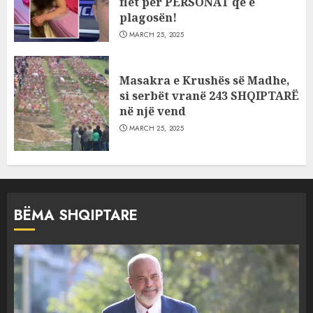
flet për PERSONAT që e
plagosën!
MARCH 25, 2025
Masakra e Krushës së Madhe,
si serbët vranë 243 SHQIPTARË
në një vend
MARCH 25, 2025
BËMA SHQIPTARE