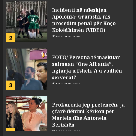
Incidenti në ndeshjen
Apolonia- Gramshi, nis
procedim penal për Koço
Kokëdhimën (VIDEO)
2
MARCH 27, 2025
FOTO/ Persona të maskuar
sulmuan “One Albania”,
ngjarja u fsheh. A u vodhën
serverat?
3
MARCH 25, 2025
Prokuroria jep pretencën, ja
çfarë dënimi kërkon për
Mariela dhe Antonela
Berishën
4
MARCH 25, 2025