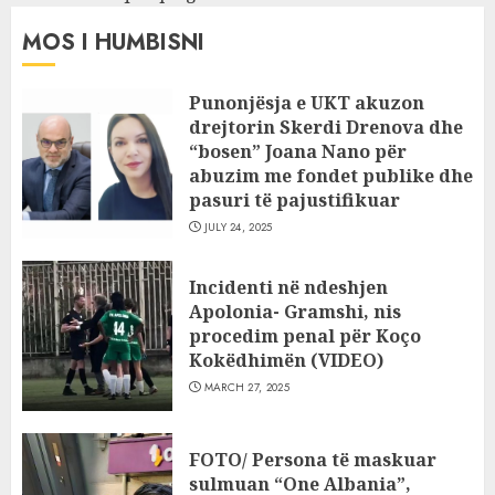
MOS I HUMBISNI
Punonjësja e UKT akuzon
drejtorin Skerdi Drenova dhe
“bosen” Joana Nano për
abuzim me fondet publike dhe
pasuri të pajustifikuar
JULY 24, 2025
Incidenti në ndeshjen
Apolonia- Gramshi, nis
procedim penal për Koço
Kokëdhimën (VIDEO)
MARCH 27, 2025
FOTO/ Persona të maskuar
sulmuan “One Albania”,