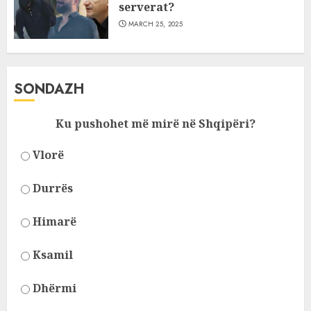
serverat?
MARCH 25, 2025
SONDAZH
Ku pushohet më mirë në Shqipëri?
Vlorë
Durrës
Himarë
Ksamil
Dhërmi