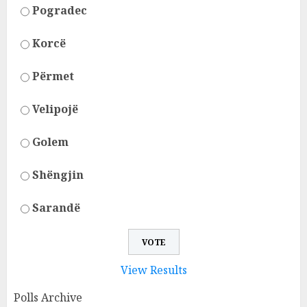
Pogradec
Korcë
Përmet
Velipojë
Golem
Shëngjin
Sarandë
View Results
Polls Archive