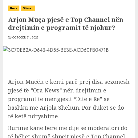
Buzz
Slider
Arjon Muça pjesë e Top Channel nën
drejtimin e programit të njohur?
OCTOBER 31, 2022
Arjon Mucën e kemi parë prej disa sezonesh
pjesë të “Ora News” nën drejtimin e
programit të mëngjesit “Ditë e Re” së
bashku me Arjola Shehun. Por duket se do
të ketë ndryshime.
Burime kanë bërë me dije se moderatori do
të bëhet shumë shpejt pjesë e Top Channel.