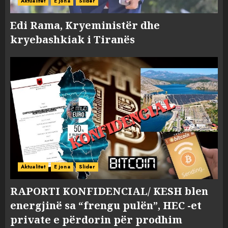
Aktualitet
E jona
Slider
Edi Rama, Kryeministër dhe
kryebashkiak i Tiranës
Aktualitet
E jona
Slider
RAPORTI KONFIDENCIAL/ KESH blen
energjinë sa “frengu pulën”, HEC -et
private e përdorin për prodhim