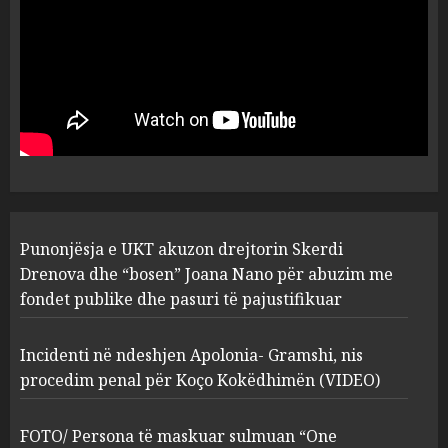
plagosën!
5
MARCH 25, 2025
Punonjësja e UKT akuzon
drejtorin Skerdi Drenova dhe
“bosen” Joana Nano për
abuzim me fondet publike dhe
pasuri të pajustifikuar
1
JULY 24, 2025
Incidenti në ndeshjen
Punonjësja e UKT akuzon drejtorin Skerdi
Apolonia- Gramshi, nis
procedim penal për Koço
Drenova dhe “bosen” Joana Nano për abuzim me
Kokëdhimën (VIDEO)
fondet publike dhe pasuri të pajustifikuar
2
MARCH 27, 2025
Incidenti në ndeshjen Apolonia- Gramshi, nis
procedim penal për Koço Kokëdhimën (VIDEO)
FOTO/ Persona të maskuar
sulmuan “One Albania”,
ngjarja u fsheh. A u vodhën
FOTO/ Persona të maskuar sulmuan “One