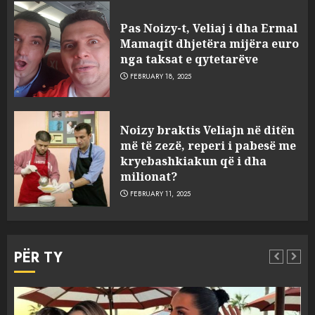
Pas Noizy-t, Veliaj i dha Ermal
Mamaqit dhjetëra mijëra euro
nga taksat e qytetarëve
FEBRUARY 18, 2025
FOTO/ Persona të maskuar
Noizy braktis Veliajn në ditën
sulmuan “One Albania”,
më të zezë, reperi i pabesë me
ngjarja u fsheh. A u vodhën
kryebashkiakun që i dha
serverat?
milionat?
3
MARCH 25, 2025
FEBRUARY 11, 2025
Prokuroria jep pretencën, ja
çfarë dënimi kërkon për
PËR TY
Mariela dhe Antonela
Berishën
4
MARCH 25, 2025