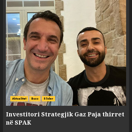
Aktualitet
Buzz
Slider
Investitori Strategjik Gaz Paja thirret
në SPAK