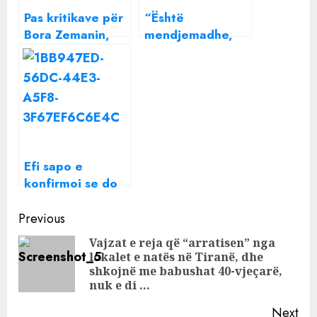
Pas kritikave për
“Është
Bora Zemanin,
mendjemadhe,
Arjon Muça kapet
nuk të flet”/ Nga
dhe me Semin
‘e keqja’ e Bora
Zemanit, te e
dashura dhe
zëvendësimi i
Arjola Shehut,
flet Arjon Muça
Efi sapo e
konfirmoi se do
të jetë
Continue
konkurente e
Previous
programit më të
Reading
Vajzat e reja që “arratisen” nga
ri në Top Channel
lokalet e natës në Tiranë, dhe
Pre
shkojnë me babushat 40-vjeçarë,
pos
nuk e di …
Next