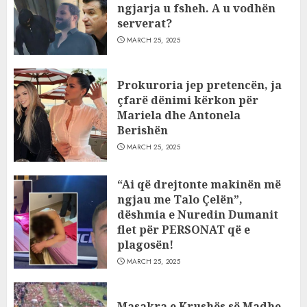
ngjarja u fsheh. A u vodhën
serverat?
MARCH 25, 2025
Prokuroria jep pretencën, ja
çfarë dënimi kërkon për
Mariela dhe Antonela
Berishën
MARCH 25, 2025
“Ai që drejtonte makinën më
ngjau me Talo Çelën”,
dëshmia e Nuredin Dumanit
flet për PERSONAT që e
plagosën!
MARCH 25, 2025
Masakra e Krushës së Madhe,