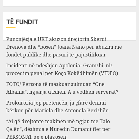
TË FUNDIT
Punonjësja e UKT akuzon drejtorin Skerdi
Drenova dhe “bosen” Joana Nano për abuzim me
fondet publike dhe pasuri të pajustifikuar
Incidenti në ndeshjen Apolonia- Gramshi, nis
procedim penal për Koço Kokëdhimën (VIDEO)
FOTO/ Persona të maskuar sulmuan “One
Albania”, ngjarja u fsheh. A u vodhën serverat?
Prokuroria jep pretencën, ja çfarë dënimi
kërkon për Mariela dhe Antonela Berishën
“Ai që drejtonte makinën më ngjau me Talo
Çelën”, dëshmia e Nuredin Dumanit flet për
PERSONAT që e plagosën!