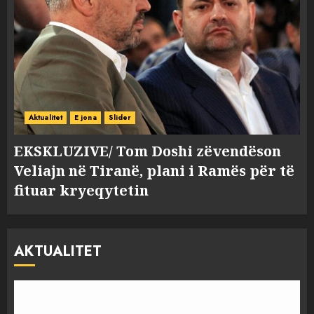
Aktualitet
E jona
Slider
EKSKLUZIVE/ Tom Doshi zëvendëson
Veliajn në Tiranë, plani i Ramës për të
fituar kryeqytetin
AKTUALITET