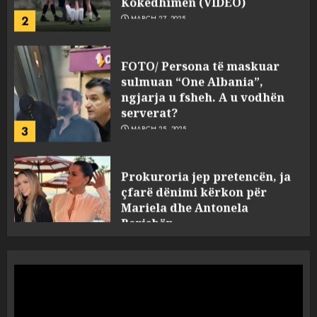
FOTO/ Persona të maskuar
sulmuan “One Albania”,
ngjarja u fsheh. A u vodhën
serverat?
3
MARCH 25, 2025
Prokuroria jep pretencën, ja
çfarë dënimi kërkon për
Mariela dhe Antonela
Berishën
4
MARCH 25, 2025
“Ai që drejtonte makinën më
ngjau me Talo Çelën”,
dëshmia e Nuredin Dumanit
flet për PERSONAT që e