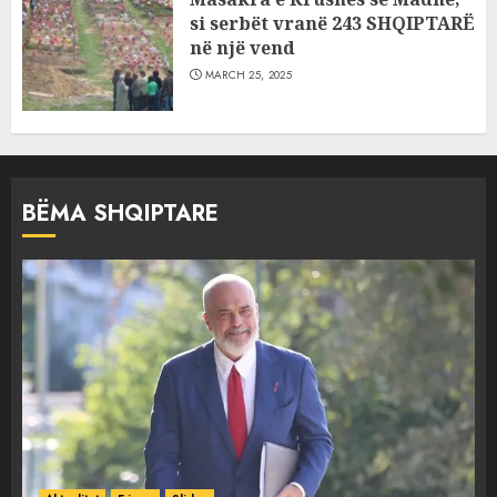
si serbët vranë 243 SHQIPTARË
në një vend
MARCH 25, 2025
BËMA SHQIPTARE