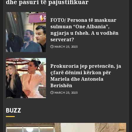
dhe pasuri të pajustifikuar
FOTO/ Persona të maskuar
sulmuan “One Albania”,
ngjarja u fsheh. A u vodhën
serverat?
MARCH 25, 2025
Prokuroria jep pretencën, ja
çfarë dënimi kërkon për
Mariela dhe Antonela
Berishën
MARCH 25, 2025
BUZZ