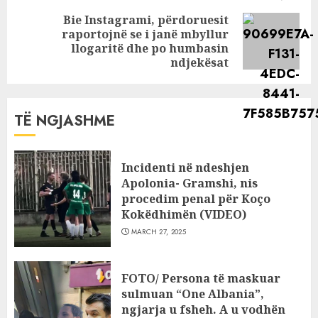
Bie Instagrami, përdoruesit
raportojnë se i janë mbyllur
Next
llogaritë dhe po humbasin
post:
ndjekësat
TË NGJASHME
Incidenti në ndeshjen
Apolonia- Gramshi, nis
procedim penal për Koço
Kokëdhimën (VIDEO)
MARCH 27, 2025
FOTO/ Persona të maskuar
sulmuan “One Albania”,
ngjarja u fsheh. A u vodhën