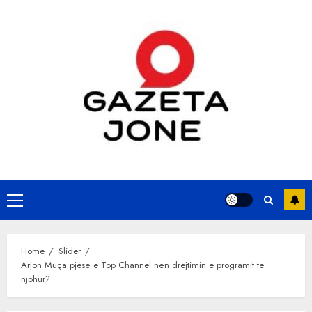
Skip
to
content
Primary
Menu
Home
Slider
Arjon Muça pjesë e Top Channel nën drejtimin e programit të
njohur?