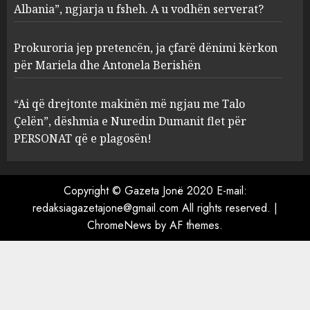
serverat?
Albania”, ngjarja u fsheh. A u vodhën serverat?
3
MARCH 25, 2025
Prokuroria jep pretencën, ja çfarë dënimi kërkon
Prokuroria jep pretencën, ja
për Mariela dhe Antonela Berishën
çfarë dënimi kërkon për
Mariela dhe Antonela
“Ai që drejtonte makinën më ngjau me Talo
Berishën
Çelën”, dëshmia e Nuredin Dumanit flet për
4
MARCH 25, 2025
PERSONAT që e plagosën!
“Ai që drejtonte makinën më
ngjau me Talo Çelën”,
Copyright © Gazeta Jonë 2020 E-mail:
dëshmia e Nuredin Dumanit
redaksiagazetajone@gmail.com
All rights reserved.
|
flet për PERSONAT që e
ChromeNews
by AF themes.
plagosën!
5
MARCH 25, 2025