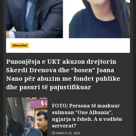
Aktualitet
Punonjësja e UKT akuzon drejtorin
Skerdi Drenova dhe “bosen” Joana
Nano për abuzim me fondet publike
dhe pasuri të pajustifikuar
FOTO/ Persona të maskuar
sulmuan “One Albania”,
ngjarja u fsheh. A u vodhën
serverat?
MARCH 25, 2025