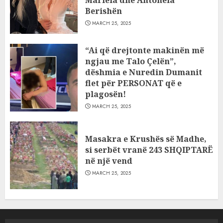
Mariela dhe Antonela
Berishën
MARCH 25, 2025
“Ai që drejtonte makinën më
ngjau me Talo Çelën”,
dëshmia e Nuredin Dumanit
flet për PERSONAT që e
plagosën!
MARCH 25, 2025
Masakra e Krushës së Madhe,
si serbët vranë 243 SHQIPTARË
në një vend
MARCH 25, 2025