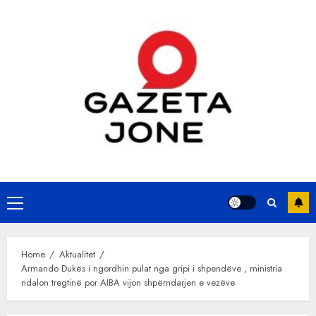
Skip
to
content
Primary
Menu
Home
Aktualitet
Armando Dukës i ngordhin pulat nga gripi i shpendëve , ministria
ndalon tregtinë por AIBA vijon shpërndarjen e vezëve