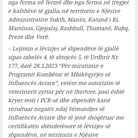
nga ferma në fermë dhe nga ferma në tregjet
e kafshëve të gjalla, në territorin e Njësive
Administrative Sukth, Manëz, Katund i Ri,
Maminas, Gjepalaj, Rashbull, Thumanë, Bubq,
Prezë dhe Vorë.
– Lejimin e lëvizjes së shpendëve të gjallë
sipas tabelës 4, të shtojcës 5, të Urdhrit Nr.
177, datë 28.3.2023 “Për miratimin e
Programit Kombëtar të Mbikëqyrjes së
Influencës Aviare”, vetëm me autorizim të
veterinerit zyrtar për në thertore, pasi është
kryer testi i PCR-së dhe shpendët kanë
rezultuar negativ ndaj Sëmundjes së
Influencës Aviare dhe të jenë shoqëruar me
certifikatën shëndetësore të lëvizjes së
shpendëve, në territorin e Njësive