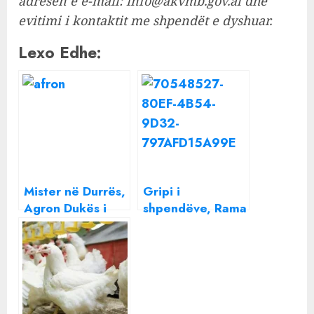
adresën e e-mail:
info@akvmb.gov.al
dhe
evitimi i kontaktit me shpendët e dyshuar.
Lexo Edhe:
Mister në Durrës,
Gripi i
Agron Dukës i
shpendëve, Rama
ngordhin pulat
kërkesë fermerit:
Të kishit vënë një
zgarë këtu dhe i
haja unë pulat!