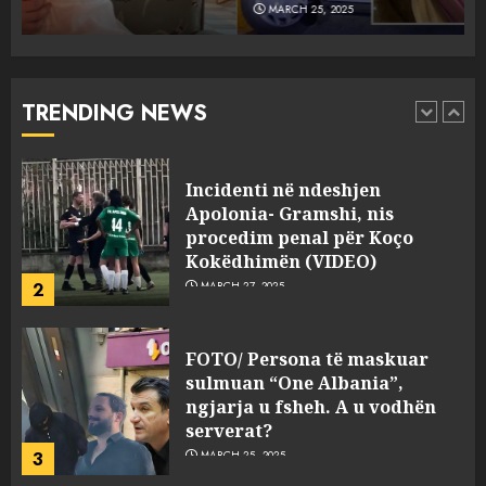
MARCH 25, 2025
Punonjësja e UKT akuzon
drejtorin Skerdi Drenova dhe
“bosen” Joana Nano për
abuzim me fondet publike dhe
TRENDING NEWS
pasuri të pajustifikuar
1
JULY 24, 2025
Incidenti në ndeshjen
Apolonia- Gramshi, nis
procedim penal për Koço
Kokëdhimën (VIDEO)
2
MARCH 27, 2025
FOTO/ Persona të maskuar
sulmuan “One Albania”,
ngjarja u fsheh. A u vodhën
serverat?
3
MARCH 25, 2025