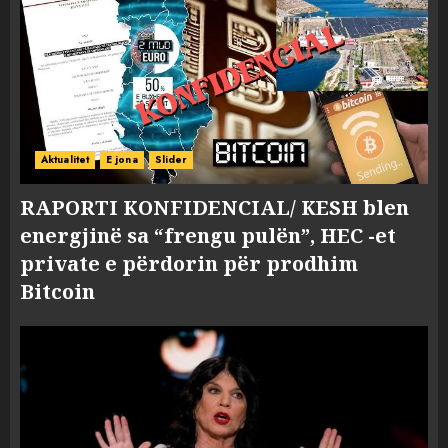
Aktualitet
E jona
Slider
RAPORTI KONFIDENCIAL/ KESH blen
energjinë sa “frengu pulën”, HEC -et
private e përdorin për prodhim
Bitcoin