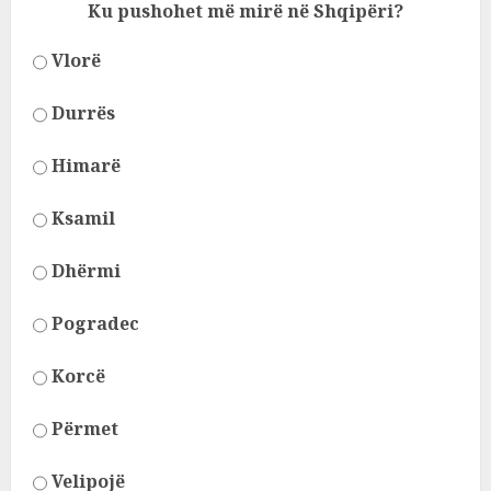
Ku pushohet më mirë në Shqipëri?
Vlorë
Durrës
Himarë
Ksamil
Dhërmi
Pogradec
Korcë
Përmet
Velipojë