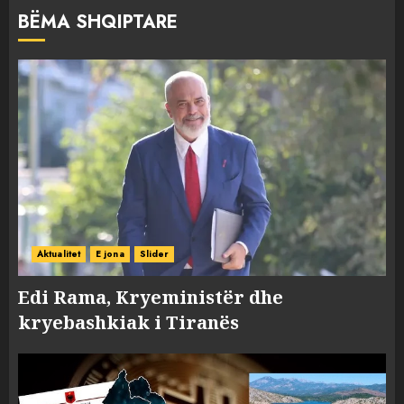
BËMA SHQIPTARE
Aktualitet
E jona
Slider
Edi Rama, Kryeministër dhe
kryebashkiak i Tiranës