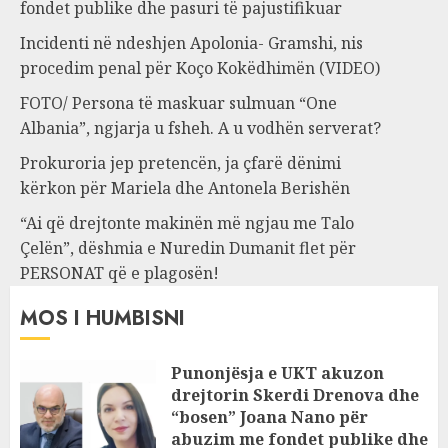
fondet publike dhe pasuri të pajustifikuar
Incidenti në ndeshjen Apolonia- Gramshi, nis
procedim penal për Koço Kokëdhimën (VIDEO)
FOTO/ Persona të maskuar sulmuan “One
Albania”, ngjarja u fsheh. A u vodhën serverat?
Prokuroria jep pretencën, ja çfarë dënimi
kërkon për Mariela dhe Antonela Berishën
“Ai që drejtonte makinën më ngjau me Talo
Çelën”, dëshmia e Nuredin Dumanit flet për
PERSONAT që e plagosën!
MOS I HUMBISNI
Punonjësja e UKT akuzon
drejtorin Skerdi Drenova dhe
“bosen” Joana Nano për
abuzim me fondet publike dhe