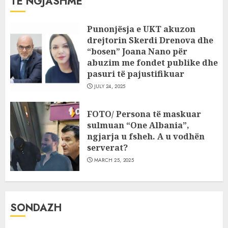
TË NGJASHME
Punonjësja e UKT akuzon
drejtorin Skerdi Drenova dhe
“bosen” Joana Nano për
abuzim me fondet publike dhe
pasuri të pajustifikuar
JULY 24, 2025
FOTO/ Persona të maskuar
sulmuan “One Albania”,
ngjarja u fsheh. A u vodhën
serverat?
MARCH 25, 2025
SONDAZH