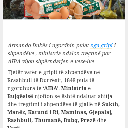
Armando Dukës i ngordhin pulat
nga gripi
i
shpendëve , ministria ndalon tregtinë por
AIBA vijon shpërndarjen e veze4ve
Tjetër vatër e gripit të shpendëve në
Rrashbull të Durrësit, 1848 pula të
ngordhura te
‘AIBA’
.
Ministria
e
Bujqësisë
njofton se është ndaluar shitja
dhe tregtimi i shpendëve të gjallë në
Sukth,
Manëz, Katund i Ri, Maminas, Gjepalaj,
Rashbull, Thumanë, Bubq, Prezë
dhe