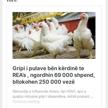
Vorë
.