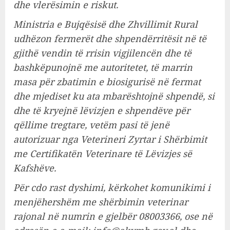
dhe vlerësimin e riskut.
Ministria e Bujqësisë dhe Zhvillimit Rural
udhëzon fermerët dhe shpendërritësit në të
gjithë vendin të rrisin vigjilencën dhe të
bashkëpunojnë me autoritetet, të marrin
masa për zbatimin e biosigurisë në fermat
dhe mjediset ku ata mbarështojnë shpendë, si
dhe të kryejnë lëvizjen e shpendëve për
qëllime tregtare, vetëm pasi të jenë
autorizuar nga Veterineri Zyrtar i Shërbimit
me Certifikatën Veterinare të Lëvizjes së
Kafshëve.
Për cdo rast dyshimi, kërkohet komunikimi i
menjëhershëm me shërbimin veterinar
rajonal në numrin e gjelbër 08003366, ose në