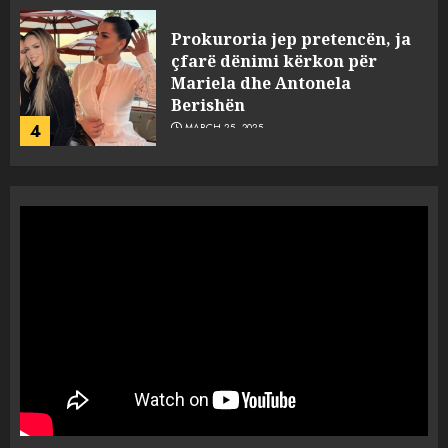
Prokuroria jep pretencën, ja
çfarë dënimi kërkon për
Mariela dhe Antonela
Berishën
4
MARCH 25, 2025
“Ai që drejtonte makinën më
ngjau me Talo Çelën”,
dëshmia e Nuredin Dumanit
flet për PERSONAT që e
plagosën!
5
MARCH 25, 2025
Punonjësja e UKT akuzon
drejtorin Skerdi Drenova dhe
“bosen” Joana Nano për
abuzim me fondet publike dhe
pasuri të pajustifikuar
1