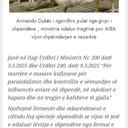
Armando Dukës i ngordhin pulat nga gripi i
shpendëve , ministria ndalon tregtinë por AIBA
vijon shpërndarjen e veze4ve
Janë në fuqi Urdhri i Ministrit Nr. 200 datë
3.3.2025 dhe Urdhri 240, datë 9.3.2025 “Për
marrjen e masave kufizuese për
parandalimin dhe kontrollin e sëmundjes së
influencës aviare në shpendë, në mjediset e
hapura dhe në tregjet e kafshëve të gjalla”
Njoftojmë fermerët dhe mbarështuesit e
cilësdo lloj specieje shpendësh se vijon të jetë
e ndaluar lëvizja e shpendëve nga fermat e