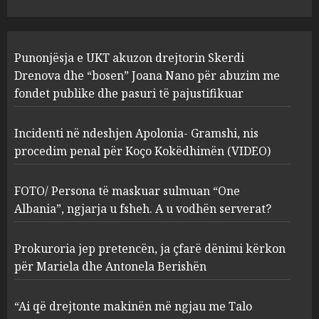
JULY 24, 2025
Incidenti në ndeshjen
Punonjësja e UKT akuzon drejtorin Skerdi
Apolonia- Gramshi, nis
procedim penal për Koço
Drenova dhe “bosen” Joana Nano për abuzim me
Kokëdhimën (VIDEO)
fondet publike dhe pasuri të pajustifikuar
2
MARCH 27, 2025
Incidenti në ndeshjen Apolonia- Gramshi, nis
procedim penal për Koço Kokëdhimën (VIDEO)
FOTO/ Persona të maskuar
sulmuan “One Albania”,
ngjarja u fsheh. A u vodhën
FOTO/ Persona të maskuar sulmuan “One
serverat?
Albania”, ngjarja u fsheh. A u vodhën serverat?
3
MARCH 25, 2025
Prokuroria jep pretencën, ja çfarë dënimi kërkon
Prokuroria jep pretencën, ja
për Mariela dhe Antonela Berishën
çfarë dënimi kërkon për
Mariela dhe Antonela
“Ai që drejtonte makinën më ngjau me Talo
Berishën