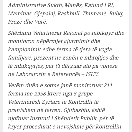
Administrative Sukth, Manëz, Katund i Ri,
Maminas, Gjepalaj, Rashbull, Thumanë, Bubq,
Prezë dhe Vorë.
Shërbimi Veterinerar Rajonal po mbikqyr dhe
monitoron nëpërmjet gjurmimit dhe
kampionimit edhe ferma të tjera të vogla
familjare, prezent në zonën e mbrojtjes dhe
të mbikqyrjes, për t’i dërguar ato pa vonesë
në Laboratorin e Referencës – ISUV.
Vetëm ditën e sotme janë monitoruar 211
ferma me 2958 krerë nga 5 grupe
Veterinerësh Zyrtarë të Kontrollit të
pranishëm në terren. Gjithashtu, është
njoftuar Instituti i Shëndetit Publik, për të
kryer procedurat e nevojshme për kontrollin