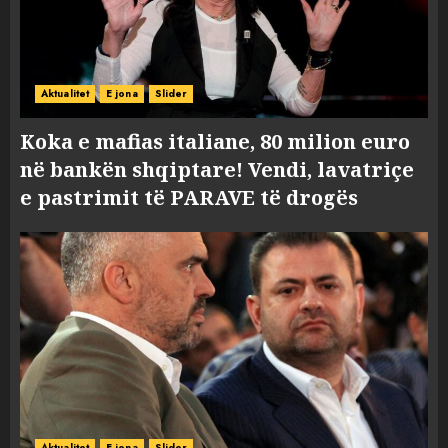
Aktualitet
E jona
Slider
Koka e mafias italiane, 80 milion euro
në bankën shqiptare! Vendi, lavatriçe
e pastrimit të PARAVE të drogës
Aktualitet
E jona
Slider