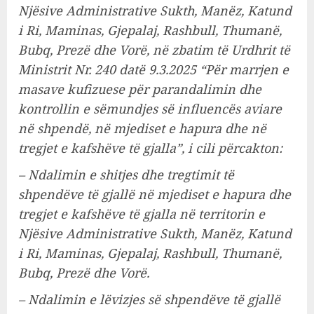
Njësive Administrative Sukth, Manëz, Katund
i Ri, Maminas, Gjepalaj, Rashbull, Thumanë,
Bubq, Prezë dhe Vorë, në zbatim të Urdhrit të
Ministrit Nr. 240 datë 9.3.2025 “Për marrjen e
masave kufizuese për parandalimin dhe
kontrollin e sëmundjes së influencës aviare
në shpendë, në mjediset e hapura dhe në
tregjet e kafshëve të gjalla”, i cili përcakton:
– Ndalimin e shitjes dhe tregtimit të
shpendëve të gjallë në mjediset e hapura dhe
tregjet e kafshëve të gjalla në territorin e
Njësive Administrative Sukth, Manëz, Katund
i Ri, Maminas, Gjepalaj, Rashbull, Thumanë,
Bubq, Prezë dhe Vorë.
– Ndalimin e lëvizjes së shpendëve të gjallë