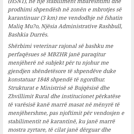
(H5N1), në një stabiliment mbarështimi dhe
prodhimi shpendësh në zonën e mbrotjes së
karantinuar (3 km) me vendodhje në fshatin
Maliq Mu?o, Njësia Administrative Rashbull,
Bashkia Durrës.
Shërbimi veterinar rajonal së bashku me
perfaqësues së MBZHR janë paraqitur
menjëherë në subjekt për tu njohur me
gjendjen shëndetësore të shpendëve duke
konstatuar 1848 shpendë të ngordhur.
Strukturat e Ministrisë së Bujqësisë dhe
Zhvillimit Rural dhe institucionet përkatëse
të varësisë kanë marrë masat në mënyrë të
menjëhershme, pas njoftimit për vendosjen e
stabilimentit në karantinë, ku janë marrë
mostra zyrtare, të cilat janë dërguar dhe