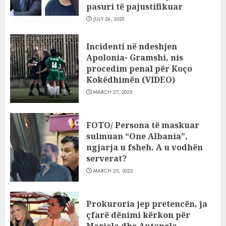
pasuri të pajustifikuar
JULY 24, 2025
Incidenti në ndeshjen
Apolonia- Gramshi, nis
procedim penal për Koço
Kokëdhimën (VIDEO)
MARCH 27, 2025
FOTO/ Persona të maskuar
sulmuan “One Albania”,
ngjarja u fsheh. A u vodhën
serverat?
MARCH 25, 2025
Prokuroria jep pretencën, ja
çfarë dënimi kërkon për