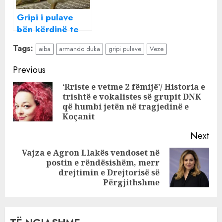
Gripi i pulave
bën kërdinë te
REA’s , ngordhin
Tags:
aiba
armando duka
gripi pulave
Veze
69 000 shpend,
bllokohen 250
Continue
Previous
000 vezë
Reading
‘Rriste e vetme 2 fëmijë’/ Historia e
trishtë e vokalistes së grupit DNK
Pre
që humbi jetën në tragjedinë e
pos
Koçanit
Next
Vajza e Agron Llakës vendoset në
postin e rëndësishëm, merr
Next
drejtimin e Drejtorisë së
post:
Përgjithshme