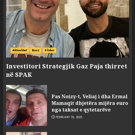
Aktualitet
Buzz
Slider
Investitori Strategjik Gaz Paja thirret
në SPAK
Pas Noizy-t, Veliaj i dha Ermal
Mamaqit dhjetëra mijëra euro
nga taksat e qytetarëve
FEBRUARY 18, 2025
FOTO/ Persona të maskuar