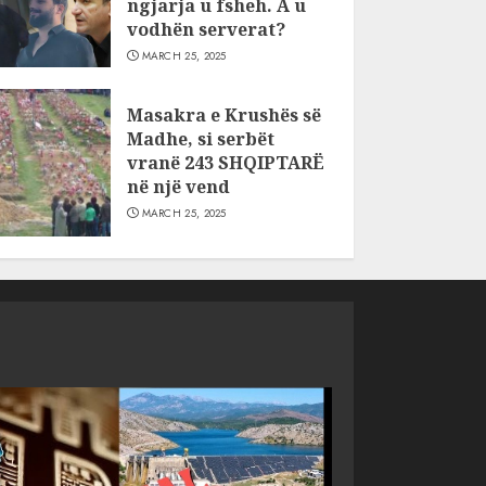
ngjarja u fsheh. A u
vodhën serverat?
MARCH 25, 2025
Masakra e Krushës së
Madhe, si serbët
vranë 243 SHQIPTARË
në një vend
MARCH 25, 2025