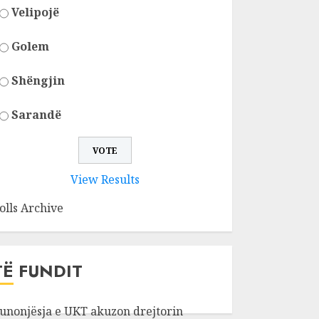
Velipojë
Golem
Shëngjin
Sarandë
View Results
olls Archive
TË FUNDIT
unonjësja e UKT akuzon drejtorin