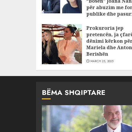
“bosen” Joana Nan
për abuzim me fo
publike dhe pasuri
pajustifikuar
Prokuroria jep
JULY 24, 2025
pretencën, ja çfar
dënimi kërkon pë
Mariela dhe Anton
Berishën
MARCH 25, 2025
BËMA SHQIPTARE