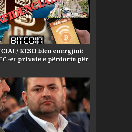
IAL/ KESH blen energjinë
EC -et private e përdorin për