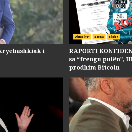
Aktualitet
E jona
Slider
kryebashkiak i
RAPORTI KONFIDENC
sa “frengu pulën”, H
prodhim Bitcoin