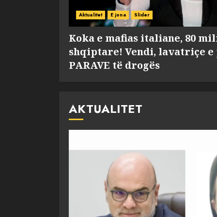
Aktualitet
E jona
Slider
Koka e mafias italiane, 80 mi
shqiptare! Vendi, lavatriçe e
PARAVE të drogës
AKTUALITET