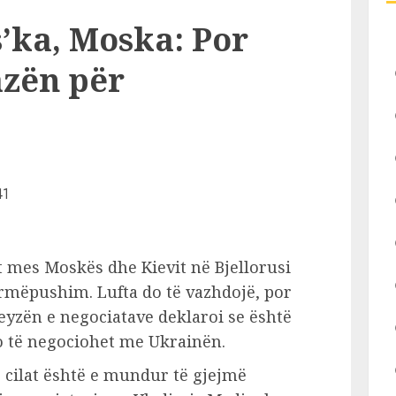
ka, Moska: Por
azën për
ot mes Moskës dhe Kievit në Bjellorusi
rmëpushim. Lufta do të vazhdojë, por
reyzën e negociatave deklaroi se është
do të negociohet me Ukrainën.
ë cilat është e mundur të gjejmë