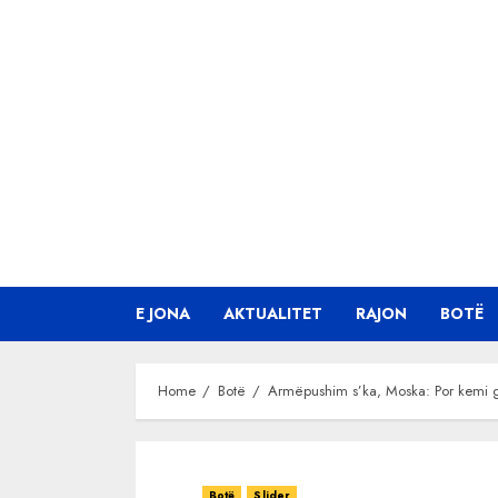
Skip
to
content
E JONA
AKTUALITET
RAJON
BOTË
Home
Botë
Armëpushim s’ka, Moska: Por kemi g
Botë
Slider