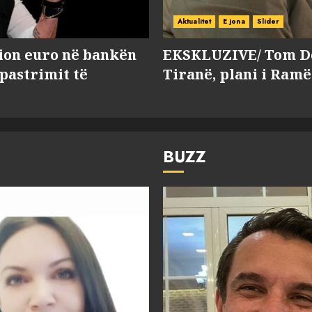
Aktualitet
E jona
Slider
lion euro në bankën
EKSKLUZIVE/ Tom Do
 pastrimit të
Tiranë, plani i Ramë
BUZZ