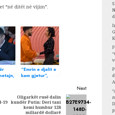
S
t “në ditët në vijim”.
N
d
I
G
K
F
“
v
ër
“Emrin e djalit e
P
etajn,
kam gjetur”,
d
e fortë
Roza vë në siklet
A
 SPAK:
Olsin: Po mamanë
Next
“
ur
e fëmijës e ke
Oligarkët rusë dalin
m
gjetur, se kishe
d-19
kundër Putin: Deri tani
Previous
Next
D
si në
dal në portale
kemi humbur 128
post:
post:
p
e,
sikur je…
miliardë dollarë