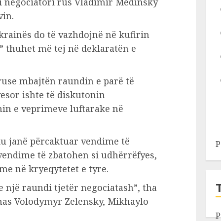
i negociatori rus Vladimir Medinsky
vin.
krainës do të vazhdojnë në kufirin
” thuhet më tej në deklaratën e
ruse mbajtën raundin e parë të
yesor ishte të diskutonin
n e veprimeve luftarake në
ku janë përcaktuar vendime të
P
vendime të zbatohen si udhërrëfyes,
me në kryeqytetet e tyre.
 një raundi tjetër negociatash”, tha
ainas Volodymyr Zelensky, Mikhaylo
P