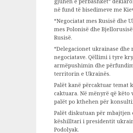
gjuhën e përbashkët” deklaro
në fund të bisedimeve me Kie
“Negociatat mes Rusisë dhe U
mes Polonisë dhe Bjellorusisë
Rusisë.
“Delegacionet ukrainase dhe 
negociatave. Qëllimi i tyre kr
armëpushimin dhe përfundimi
territorin e Ukrainës.
Palët kanë përcaktuar temat 
caktuara. Në mënyrë që këto 
palët po kthehen për konsulti
Palët diskutuan për mbajtjen e
këshilltari i presidentit ukr
Podolyak.