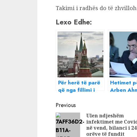
Takimi i radhës do të zhvillohe
Lexo Edhe:
Për herë të parë
Hetimet p
që nga fillimi i
Arben Ahm
luftës, Moska
deklarata 
Continue
shpall
e kreut të
Previous
armëpushim
Kemi gjet
Reading
Ulen ndjeshëm
prova.
infektimet me Covi
Letërporo
në vend, bilanci i 24
disa shtet
orëve të fundit