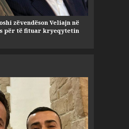
shi zëvendëson Veliajn në
s për të fituar kryeqytetin