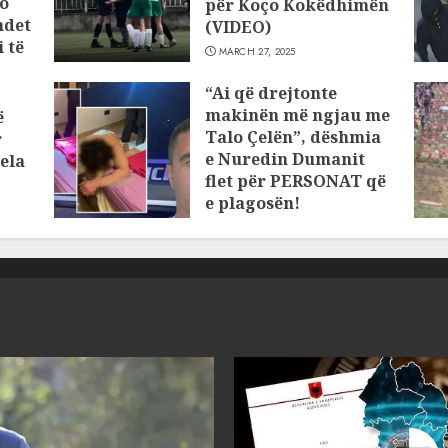
o
për Koço Kokëdhimën
ndet
(VIDEO)
 të
MARCH 27, 2025
“Ai që drejtonte
makinën më ngjau me
ë
Talo Çelën”, dëshmia
r
e Nuredin Dumanit
ela
flet për PERSONAT që
e plagosën!
MARCH 25, 2025