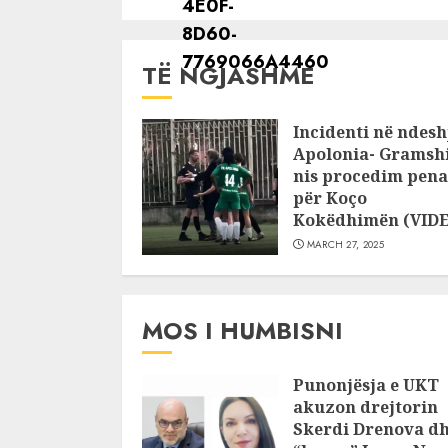
dyshime 
TË NGJASHME
Incidenti në ndesh
Apolonia- Gramshi
nis procedim pena
për Koço
Kokëdhimën (VID
MARCH 27, 2025
MOS I HUMBISNI
Punonjësja e UKT
akuzon drejtorin
Skerdi Drenova d