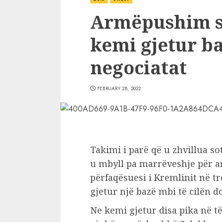
Armëpushim s’
kemi gjetur b
negociatat
FEBRUARY 28, 2022
Takimi i parë që u zhvillua s
u mbyll pa marrëveshje për a
përfaqësuesi i Kremlinit në t
gjetur një bazë mbi të cilën 
Ne kemi gjetur disa pika në t