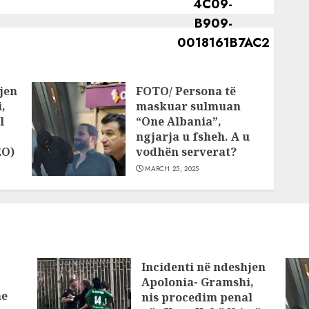
për…
jen
FOTO/ Persona të
,
maskuar sulmuan
l
“One Albania”,
ngjarja u fsheh. A u
EO)
vodhën serverat?
MARCH 25, 2025
Incidenti në ndeshjen
Apolonia- Gramshi,
he
nis procedim penal