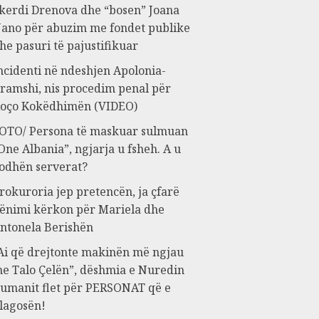
kerdi Drenova dhe “bosen” Joana
ano për abuzim me fondet publike
he pasuri të pajustifikuar
ncidenti në ndeshjen Apolonia-
ramshi, nis procedim penal për
oço Kokëdhimën (VIDEO)
OTO/ Persona të maskuar sulmuan
One Albania”, ngjarja u fsheh. A u
odhën serverat?
rokuroria jep pretencën, ja çfarë
ënimi kërkon për Mariela dhe
ntonela Berishën
Ai që drejtonte makinën më ngjau
e Talo Çelën”, dëshmia e Nuredin
umanit flet për PERSONAT që e
lagosën!