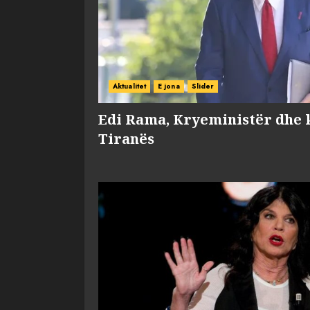
Aktualitet
E jona
Slider
Edi Rama, Kryeministër dhe 
Tiranës