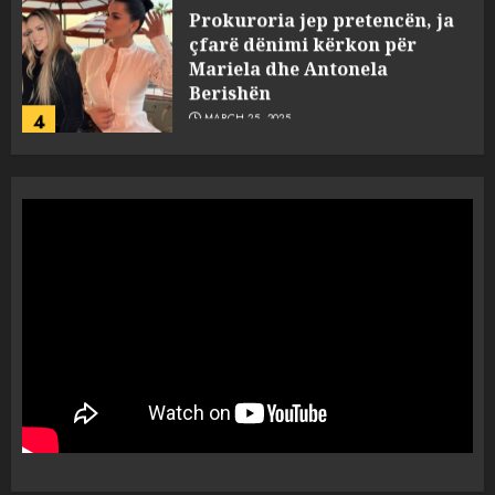
Prokuroria jep pretencën, ja
çfarë dënimi kërkon për
Mariela dhe Antonela
Berishën
4
MARCH 25, 2025
“Ai që drejtonte makinën më
ngjau me Talo Çelën”,
dëshmia e Nuredin Dumanit
flet për PERSONAT që e
plagosën!
5
MARCH 25, 2025
Punonjësja e UKT akuzon
drejtorin Skerdi Drenova dhe
“bosen” Joana Nano për
abuzim me fondet publike dhe
pasuri të pajustifikuar
1
JULY 24, 2025