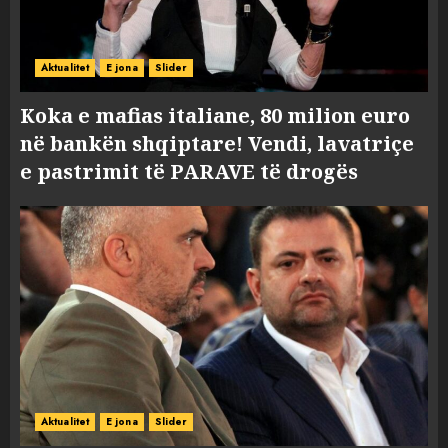
Aktualitet
E jona
Slider
Koka e mafias italiane, 80 milion euro
në bankën shqiptare! Vendi, lavatriçe
e pastrimit të PARAVE të drogës
Aktualitet
E jona
Slider