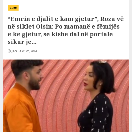
Buzz
“Emrin e djalit e kam gjetur”, Roza vë
në siklet Olsin: Po mamanë e fëmijës
e ke gjetur, se kishe dal në portale
sikur je…
JANUARY 22, 2024