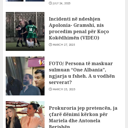
JULY 24, 2025
Incidenti në ndeshjen
Apolonia- Gramshi, nis
procedim penal për Koço
Kokëdhimën (VIDEO)
MARCH 27, 2025
FOTO/ Persona të maskuar
sulmuan “One Albania”,
ngjarja u fsheh. A u vodhën
serverat?
MARCH 25, 2025
Prokuroria jep pretencën, ja
çfarë dënimi kërkon për
Mariela dhe Antonela
Berishën