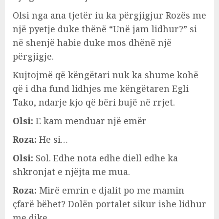
Olsi nga ana tjetër iu ka përgjigjur Rozës me
një pyetje duke thënë “Unë jam lidhur?” si
në shenjë habie duke mos dhënë një
përgjigje.
Kujtojmë që këngëtari nuk ka shume kohë
që i dha fund lidhjes me këngëtaren Egli
Tako, ndarje kjo që bëri bujë në rrjet.
Olsi:
E kam menduar një emër
Roza:
He si…
Olsi:
Sol. Edhe nota edhe diell edhe ka
shkronjat e njëjta me mua.
Roza:
Mirë emrin e djalit po me mamin
çfarë bëhet? Dolën portalet sikur ishe lidhur
me dike.