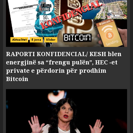
Aktualitet
E jona
Slider
RAPORTI KONFIDENCIAL/ KESH blen
energjinë sa “frengu pulën”, HEC -et
private e përdorin për prodhim
Bitcoin