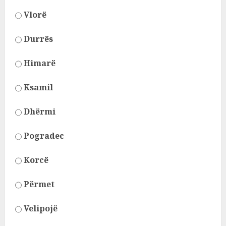
Vlorë
Durrës
Himarë
Ksamil
Dhërmi
Pogradec
Korcë
Përmet
Velipojë