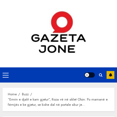
Skip
to
content
Primary
Menu
Home
Buzz
“Emrin e djalit e kam gjetur”, Roza vë në siklet Olsin: Po mamanë e
fëmijës e ke gjetur, se kishe dal në portale sikur je…