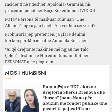
Incidenti në ndeshjen Apolonia- Gramshi, nis
procedim penal për Koço Kokëdhimën (VIDEO)
FOTO/ Persona të maskuar sulmuan “One
Albania”, ngjarja u fsheh. A u vodhën serverat?
Prokuroria jep pretencën, ja çfarë dënimi
kërkon për Mariela dhe Antonela Berishën
“Ai që drejtonte makinën më ngjau me Talo
Çelën”, dëshmia e Nuredin Dumanit flet për
PERSONAT që e plagosën!
MOS I HUMBISNI
Punonjësja e UKT akuzon
drejtorin Skerdi Drenova dhe
“bosen” Joana Nano për
abuzim me fondet publike dhe
pasuri të pajustifikuar