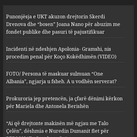
Incidenti në ndeshjen
Punonjësja e UKT akuzon drejtorin Skerdi
Apolonia- Gramshi, nis
procedim penal për Koço
Drenova dhe “bosen” Joana Nano për abuzim me
Kokëdhimën (VIDEO)
fondet publike dhe pasuri të pajustifikuar
2
MARCH 27, 2025
Incidenti në ndeshjen Apolonia- Gramshi, nis
procedim penal për Koço Kokëdhimën (VIDEO)
FOTO/ Persona të maskuar
sulmuan “One Albania”,
ngjarja u fsheh. A u vodhën
FOTO/ Persona të maskuar sulmuan “One
serverat?
Albania”, ngjarja u fsheh. A u vodhën serverat?
3
MARCH 25, 2025
Prokuroria jep pretencën, ja çfarë dënimi kërkon
Prokuroria jep pretencën, ja
për Mariela dhe Antonela Berishën
çfarë dënimi kërkon për
Mariela dhe Antonela
“Ai që drejtonte makinën më ngjau me Talo
Berishën
Çelën”, dëshmia e Nuredin Dumanit flet për
4
MARCH 25, 2025