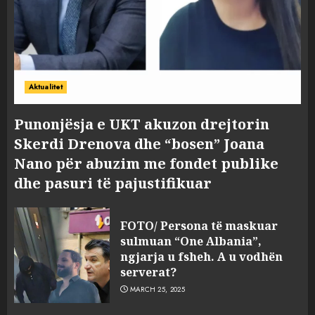
Aktualitet
Punonjësja e UKT akuzon drejtorin
Skerdi Drenova dhe “bosen” Joana
Nano për abuzim me fondet publike
dhe pasuri të pajustifikuar
FOTO/ Persona të maskuar
sulmuan “One Albania”,
ngjarja u fsheh. A u vodhën
serverat?
MARCH 25, 2025