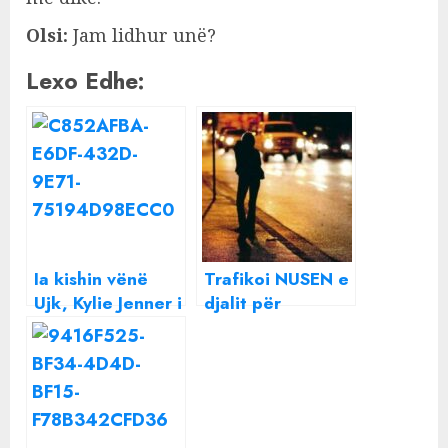
Olsi:
Jam lidhur unë?
Lexo Edhe:
Ia kishin vënë
Trafikoi NUSEN e
Ujk, Kylie Jenner i
djalit për
ndryshon emrin
prostitucion në
djalit të saj: Nuk
Itali/ 17 vite burg
ndiheshim sikur
vjehrrës,
ishte ai
prokuroria: I
thoshte se do i
vr*ste mamanë!