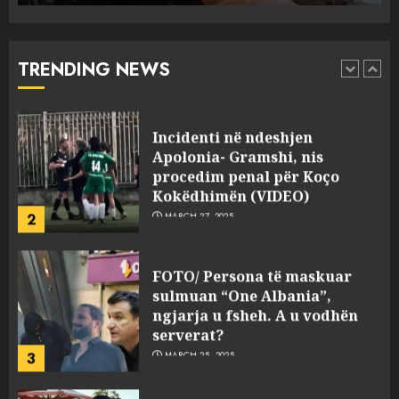
drejtorin Skerdi Drenova dhe
“bosen” Joana Nano për
abuzim me fondet publike dhe
TRENDING NEWS
pasuri të pajustifikuar
1
JULY 24, 2025
Incidenti në ndeshjen
Apolonia- Gramshi, nis
procedim penal për Koço
Kokëdhimën (VIDEO)
2
MARCH 27, 2025
FOTO/ Persona të maskuar
sulmuan “One Albania”,
ngjarja u fsheh. A u vodhën
serverat?
3
MARCH 25, 2025