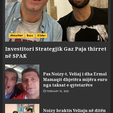
Aktualitet
Buzz
Slider
Investitori Strategjik Gaz Paja thirret
në SPAK
Pas Noizy-t, Veliaj i dha Ermal
Mamaqit dhjetëra mijëra euro
nga taksat e qytetarëve
FEBRUARY 18, 2025
FOTO/ Persona të maskuar
Noizy braktis Veliajn në ditën
sulmuan “One Albania”,