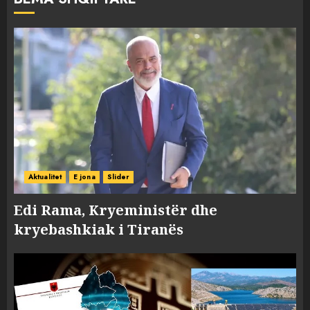
Aktualitet
E jona
Slider
Edi Rama, Kryeministër dhe
kryebashkiak i Tiranës