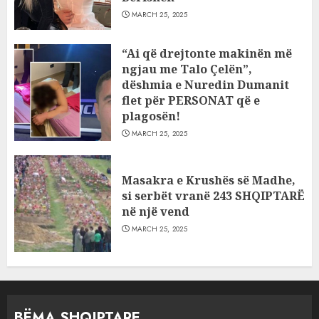
MARCH 25, 2025
“Ai që drejtonte makinën më
ngjau me Talo Çelën”,
dëshmia e Nuredin Dumanit
flet për PERSONAT që e
plagosën!
MARCH 25, 2025
Masakra e Krushës së Madhe,
si serbët vranë 243 SHQIPTARË
në një vend
MARCH 25, 2025
BËMA SHQIPTARE