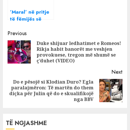
‘Maral’ në pritje
të fëmijës së
dytë, aktorja
Continue
zbulon emrin e
Previous
vajzës
Reading
Duke shijuar ledhatimet e Romeos!
Rikja habit banorët me veshjen
Pre
provokuese, tregon më shumë se
pos
ç’duhet (VIDEO)
Next
Do e pësojë si Klodian Duro? Egla
paralajmëron: Të martën do them
Next
diçka për Julin që do e skualifikojë
post:
nga BBV
TË NGJASHME