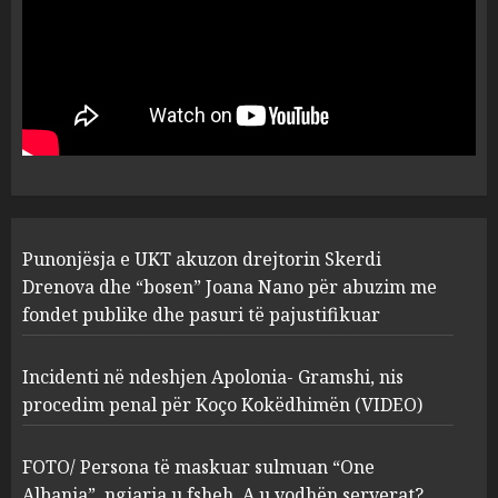
Prokuroria jep pretencën, ja
çfarë dënimi kërkon për
Mariela dhe Antonela
Berishën
4
MARCH 25, 2025
“Ai që drejtonte makinën më
Punonjësja e UKT akuzon drejtorin Skerdi
ngjau me Talo Çelën”,
dëshmia e Nuredin Dumanit
Drenova dhe “bosen” Joana Nano për abuzim me
flet për PERSONAT që e
fondet publike dhe pasuri të pajustifikuar
plagosën!
5
MARCH 25, 2025
Incidenti në ndeshjen Apolonia- Gramshi, nis
procedim penal për Koço Kokëdhimën (VIDEO)
FOTO/ Persona të maskuar sulmuan “One
Albania”, ngjarja u fsheh. A u vodhën serverat?