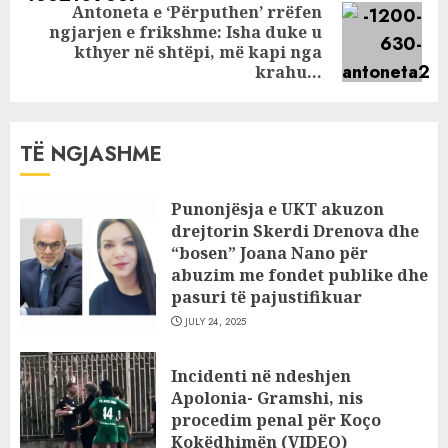
Antoneta e ‘Përputhen’ rrëfen
ngjarjen e frikshme: Isha duke u
Next
kthyer në shtëpi, më kapi nga
post:
krahu…
TË NGJASHME
Punonjësja e UKT akuzon
drejtorin Skerdi Drenova dhe
“bosen” Joana Nano për
abuzim me fondet publike dhe
pasuri të pajustifikuar
JULY 24, 2025
Incidenti në ndeshjen
Apolonia- Gramshi, nis
procedim penal për Koço
Kokëdhimën (VIDEO)