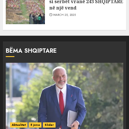
si serbët vranë 243 SHQIPTARË
në një vend
MARCH 25, 2025
BËMA SHQIPTARE
Aktualitet
E jona
Slider