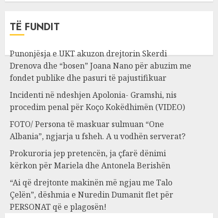
TË FUNDIT
Punonjësja e UKT akuzon drejtorin Skerdi
Drenova dhe “bosen” Joana Nano për abuzim me
fondet publike dhe pasuri të pajustifikuar
Incidenti në ndeshjen Apolonia- Gramshi, nis
procedim penal për Koço Kokëdhimën (VIDEO)
FOTO/ Persona të maskuar sulmuan “One
Albania”, ngjarja u fsheh. A u vodhën serverat?
Prokuroria jep pretencën, ja çfarë dënimi
kërkon për Mariela dhe Antonela Berishën
“Ai që drejtonte makinën më ngjau me Talo
Çelën”, dëshmia e Nuredin Dumanit flet për
PERSONAT që e plagosën!