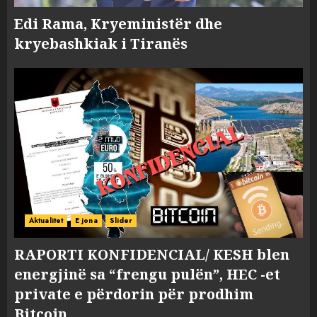
Edi Rama, Kryeministër dhe
kryebashkiak i Tiranës
Aktualitet
E jona
Slider
RAPORTI KONFIDENCIAL/ KESH blen
energjinë sa “frengu pulën”, HEC -et
private e përdorin për prodhim
Bitcoin