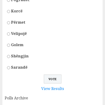
Korcë
Përmet
Velipojë
Golem
Shëngjin
Sarandë
View Results
Polls Archive