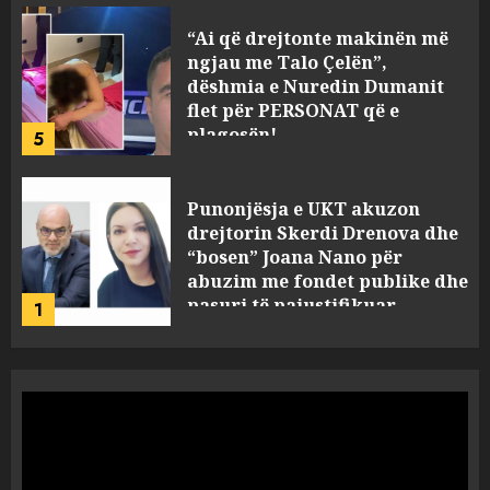
Punonjësja e UKT akuzon
drejtorin Skerdi Drenova dhe
“bosen” Joana Nano për
abuzim me fondet publike dhe
pasuri të pajustifikuar
1
JULY 24, 2025
Incidenti në ndeshjen
Apolonia- Gramshi, nis
procedim penal për Koço
Kokëdhimën (VIDEO)
2
MARCH 27, 2025
FOTO/ Persona të maskuar
sulmuan “One Albania”,
ngjarja u fsheh. A u vodhën
serverat?
3
MARCH 25, 2025