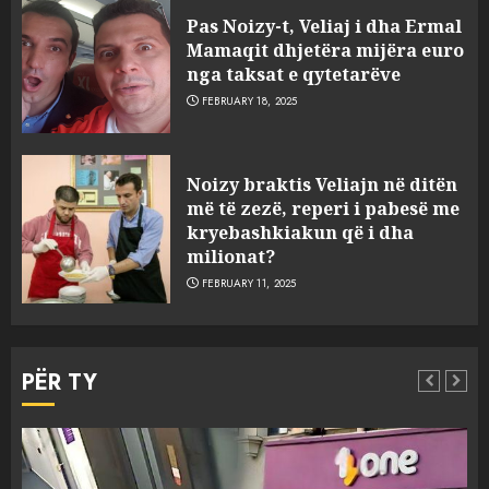
ngjau me Talo Çelën”,
Pas Noizy-t, Veliaj i dha Ermal
dëshmia e Nuredin Dumanit
Mamaqit dhjetëra mijëra euro
flet për PERSONAT që e
nga taksat e qytetarëve
plagosën!
5
FEBRUARY 18, 2025
MARCH 25, 2025
Punonjësja e UKT akuzon
Noizy braktis Veliajn në ditën
drejtorin Skerdi Drenova dhe
më të zezë, reperi i pabesë me
“bosen” Joana Nano për
kryebashkiakun që i dha
abuzim me fondet publike dhe
milionat?
pasuri të pajustifikuar
1
FEBRUARY 11, 2025
JULY 24, 2025
Incidenti në ndeshjen
Apolonia- Gramshi, nis
PËR TY
procedim penal për Koço
Kokëdhimën (VIDEO)
2
MARCH 27, 2025