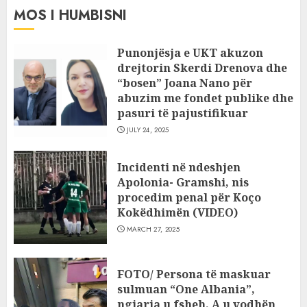
MOS I HUMBISNI
Punonjësja e UKT akuzon
drejtorin Skerdi Drenova dhe
“bosen” Joana Nano për
abuzim me fondet publike dhe
pasuri të pajustifikuar
JULY 24, 2025
Incidenti në ndeshjen
Apolonia- Gramshi, nis
procedim penal për Koço
Kokëdhimën (VIDEO)
MARCH 27, 2025
FOTO/ Persona të maskuar
sulmuan “One Albania”,
ngjarja u fsheh. A u vodhën