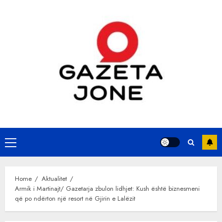
Skip
to
content
Primary
Menu
Home
Aktualitet
Armik i Martinajt/ Gazetarja zbulon lidhjet: Kush është biznesmeni
që po ndërton një resort në Gjirin e Lalëzit