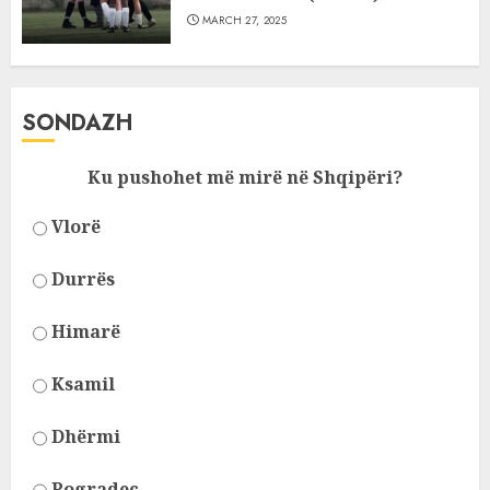
MARCH 27, 2025
SONDAZH
Ku pushohet më mirë në Shqipëri?
Vlorë
Durrës
Himarë
Ksamil
Dhërmi
Pogradec