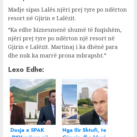
Madje sipas Lalës njëri prej tyre po ndërton
resort në Gjirin e Lalëzit.
“Ka edhe biznesmenë shumë të fuqishëm,
njëri prej tyre po ndërton një resort në
Gjirin e Lalëzit. Martinaj i ka dhënë para
dhe nuk ka marrë prona mbrapsht.”
Lexo Edhe:
Dosja e SPAK
Nga Ilir Shtufi, te