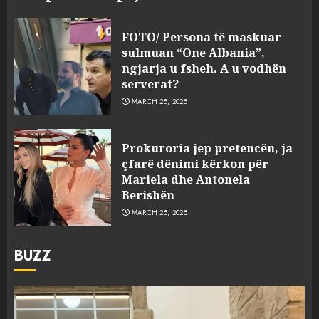
FOTO/ Persona të maskuar
sulmuan “One Albania”,
ngjarja u fsheh. A u vodhën
serverat?
MARCH 25, 2025
Prokuroria jep pretencën, ja
çfarë dënimi kërkon për
Mariela dhe Antonela
Berishën
MARCH 25, 2025
BUZZ