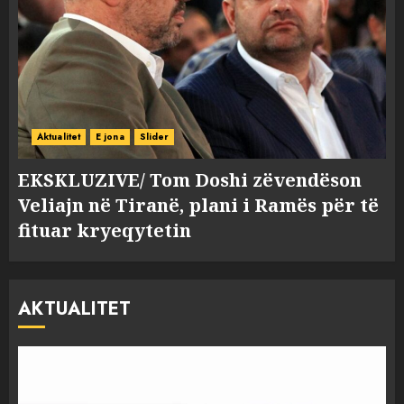
Aktualitet
E jona
Slider
EKSKLUZIVE/ Tom Doshi zëvendëson
Veliajn në Tiranë, plani i Ramës për të
fituar kryeqytetin
AKTUALITET