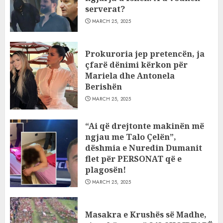
serverat?
MARCH 25, 2025
Prokuroria jep pretencën, ja
çfarë dënimi kërkon për
Mariela dhe Antonela
Berishën
MARCH 25, 2025
“Ai që drejtonte makinën më
ngjau me Talo Çelën”,
dëshmia e Nuredin Dumanit
flet për PERSONAT që e
plagosën!
MARCH 25, 2025
Masakra e Krushës së Madhe,