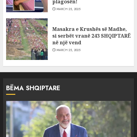
plagosën!
MARCH 25, 2025
Masakra e Krushës së Madhe,
si serbët vranë 243 SHQIPTARË
në një vend
MARCH 25, 2025
BËMA SHQIPTARE