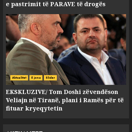
e pastrimit të PARAVE të drogës
Aktualitet
E jona
Slider
EKSKLUZIVE/ Tom Doshi zëvendëson
Veliajn në Tiranë, plani i Ramës për të
fituar kryeqytetin