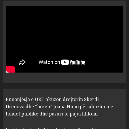
“Ai që drejtonte makinën më
ngjau me Talo Çelën”,
dëshmia e Nuredin Dumanit
flet për PERSONAT që e
plagosën!
5
MARCH 25, 2025
Punonjësja e UKT akuzon
drejtorin Skerdi Drenova dhe
“bosen” Joana Nano për
abuzim me fondet publike dhe
pasuri të pajustifikuar
1
JULY 24, 2025
Incidenti në ndeshjen
Punonjësja e UKT akuzon drejtorin Skerdi
Apolonia- Gramshi, nis
procedim penal për Koço
Drenova dhe “bosen” Joana Nano për abuzim me
Kokëdhimën (VIDEO)
fondet publike dhe pasuri të pajustifikuar
2
MARCH 27, 2025