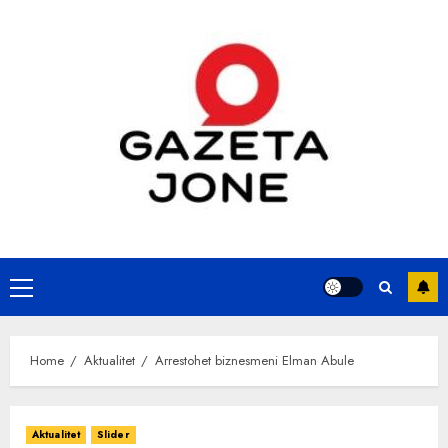
Skip
to
content
Primary
Menu
Home
Aktualitet
Arrestohet biznesmeni Elman Abule
Aktualitet
Slider