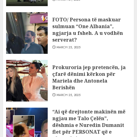
FOTO/ Persona të maskuar
sulmuan “One Albania”,
ngjarja u fsheh. A u vodhën
serverat?
MARCH 25, 2025
Prokuroria jep pretencën, ja
çfarë dënimi kërkon për
Mariela dhe Antonela
Berishën
MARCH 25, 2025
“Ai që drejtonte makinën më
ngjau me Talo Çelën”,
dëshmia e Nuredin Dumanit
flet për PERSONAT që e