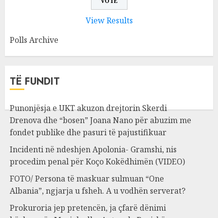
View Results
Polls Archive
TË FUNDIT
Punonjësja e UKT akuzon drejtorin Skerdi
Drenova dhe “bosen” Joana Nano për abuzim me
fondet publike dhe pasuri të pajustifikuar
Incidenti në ndeshjen Apolonia- Gramshi, nis
procedim penal për Koço Kokëdhimën (VIDEO)
FOTO/ Persona të maskuar sulmuan “One
Albania”, ngjarja u fsheh. A u vodhën serverat?
Prokuroria jep pretencën, ja çfarë dënimi