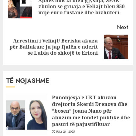
Ajolës nuk ia bleu gjyshja, SPAK
euro”, Elman
Pre
zbulon se gruaja e Veliajt bleu 850
Abule
pos
mijë euro fustane dhe bizhuteri
Next
Arrestimi i Veliajt/ Berisha akuza
Next
për Ballukun: Ju jap fjalën e nderit
post:
se Lubia do shkojë te Erioni
TË NGJASHME
Punonjësja e UKT akuzon
drejtorin Skerdi Drenova dhe
“bosen” Joana Nano për
abuzim me fondet publike dhe
pasuri të pajustifikuar
JULY 24, 2025