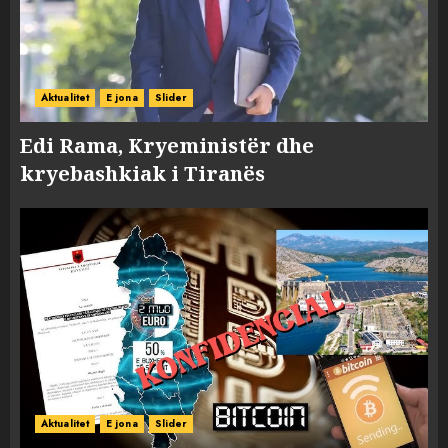
Aktualitet
E jona
Slider
Edi Rama, Kryeministër dhe
kryebashkiak i Tiranës
Aktualitet
E jona
Slider