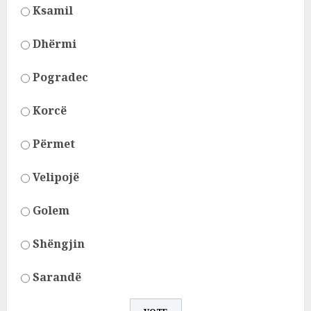
Ksamil
Dhërmi
Pogradec
Korcë
Përmet
Velipojë
Golem
Shëngjin
Sarandë