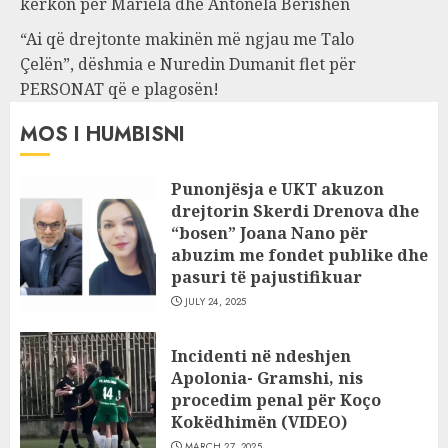
kërkon për Mariela dhe Antonela Berishën
“Ai që drejtonte makinën më ngjau me Talo
Çelën”, dëshmia e Nuredin Dumanit flet për
PERSONAT që e plagosën!
MOS I HUMBISNI
Punonjësja e UKT akuzon
drejtorin Skerdi Drenova dhe
“bosen” Joana Nano për
abuzim me fondet publike dhe
pasuri të pajustifikuar
JULY 24, 2025
Incidenti në ndeshjen
Apolonia- Gramshi, nis
procedim penal për Koço
Kokëdhimën (VIDEO)
MARCH 27, 2025