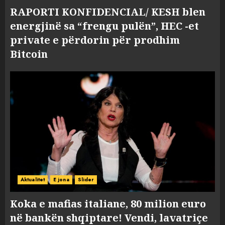
RAPORTI KONFIDENCIAL/ KESH blen
energjinë sa “frengu pulën”, HEC -et
private e përdorin për prodhim
Bitcoin
Aktualitet
E jona
Slider
Koka e mafias italiane, 80 milion euro
në bankën shqiptare! Vendi, lavatriçe