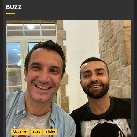
BUZZ
Aktualitet
Buzz
Slider