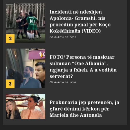
Apolonia- Gramshi, nis
procedim penal për Koço
Kokëdhimën (VIDEO)
2
MARCH 27, 2025
FOTO/ Persona të maskuar
sulmuan “One Albania”,
ngjarja u fsheh. A u vodhën
serverat?
3
MARCH 25, 2025
Prokuroria jep pretencën, ja
çfarë dënimi kërkon për
Mariela dhe Antonela
Berishën
4
MARCH 25, 2025