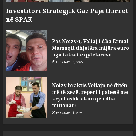
Investitori Strategjik Gaz Paja thirret
në SPAK
Pas Noizy-t, Veliaj i dha Ermal
Mamaqit dhjetëra mijëra euro
nga taksat e qytetarëve
FEBRUARY 18, 2025
FOTO/ Persona të maskuar
Noizy braktis Veliajn në ditën
sulmuan “One Albania”,
më të zezë, reperi i pabesë me
ngjarja u fsheh. A u vodhën
kryebashkiakun që i dha
serverat?
milionat?
3
MARCH 25, 2025
FEBRUARY 11, 2025
Prokuroria jep pretencën, ja
çfarë dënimi kërkon për