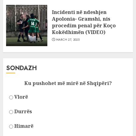
Incidenti në ndeshjen
Apolonia- Gramshi, nis
procedim penal për Koço
Kokëdhimën (VIDEO)
MARCH 27, 2025
SONDAZH
Ku pushohet më mirë në Shqipëri?
Vlorë
Durrës
Himarë