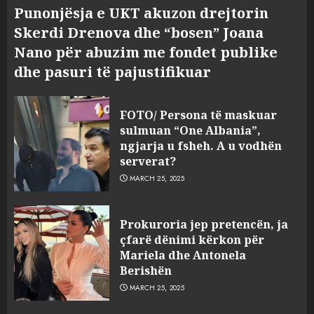
Punonjësja e UKT akuzon drejtorin
Skerdi Drenova dhe “bosen” Joana
Nano për abuzim me fondet publike
dhe pasuri të pajustifikuar
FOTO/ Persona të maskuar
sulmuan “One Albania”,
ngjarja u fsheh. A u vodhën
serverat?
MARCH 25, 2025
Prokuroria jep pretencën, ja
çfarë dënimi kërkon për
Mariela dhe Antonela
Berishën
MARCH 25, 2025