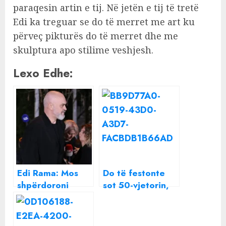
paraqesin artin e tij. Në jetën e tij të tretë
Edi ka treguar se do të merret me art ku
përveç pikturës do të merret dhe me
skulptura apo stilime veshjesh.
Lexo Edhe:
Edi Rama: Mos
Do të festonte
shpërdoroni
sot 50-vjetorin,
kohën në rrjetet
bashkëshorti dhe
sociale duke parë
djali i Vjosa
Kozakun, por
Osmanit bëjnë