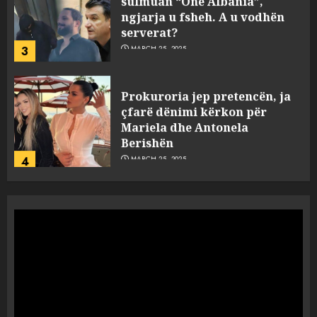
ngjarja u fsheh. A u vodhën
serverat?
3
MARCH 25, 2025
Prokuroria jep pretencën, ja
çfarë dënimi kërkon për
Mariela dhe Antonela
Berishën
4
MARCH 25, 2025
“Ai që drejtonte makinën më
ngjau me Talo Çelën”,
dëshmia e Nuredin Dumanit
flet për PERSONAT që e
plagosën!
5
MARCH 25, 2025
Punonjësja e UKT akuzon