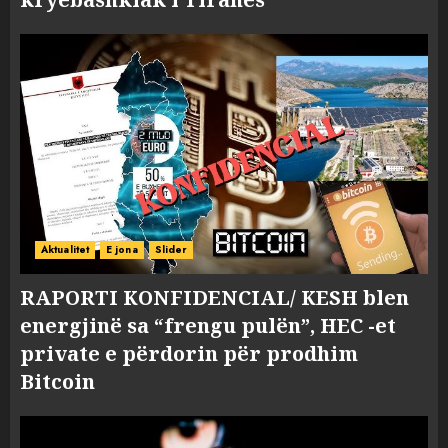
Aktualitet
E jona
Slider
RAPORTI KONFIDENCIAL/ KESH blen
energjinë sa “frengu pulën”, HEC -et
private e përdorin për prodhim
Bitcoin