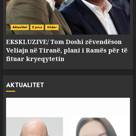
Aktualitet
E jona
Slider
EKSKLUZIVE/ Tom Doshi zëvendëson
Veliajn në Tiranë, plani i Ramës për të
fituar kryeqytetin
AKTUALITET