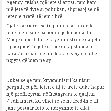
Agency: “Kisha një jetë si artist, tani kam
një jetë të dytë si politikan, shpresoj se në
jetën e ‘tretë’ të jem i lirë”.
Gjatë karrierës së tij politike ai nuk e ka
lënë menjëanë pasionin që ka për artin.
Madje shpesh herë kryeministri në daljet e
tij përpiqet të jetë sa më detajist duke u
karakterizuar me një look të veçantë dhe
ngjyra që bien në sy.
Duket se që tani kryeministri ka nisur
përgatitjet për jetën e tij të tretë duke hapur
një profil zyrtar në Instagram të quajtur
@ediramart, ku vihet re se në feed-in e tij
janë postuar foto të ndryshme të cilat