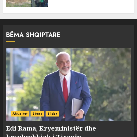
BËMA SHQIPTARE
Aktualitet
E jona
Slider
Edi Rama, Kryeministër dhe
kryebashkiak i Tiranës