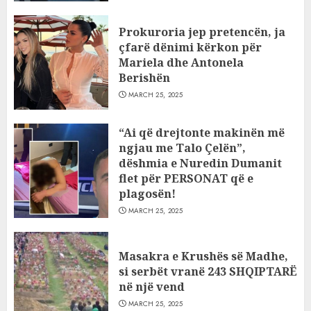
Prokuroria jep pretencën, ja
çfarë dënimi kërkon për
Mariela dhe Antonela
Berishën
MARCH 25, 2025
“Ai që drejtonte makinën më
ngjau me Talo Çelën”,
dëshmia e Nuredin Dumanit
flet për PERSONAT që e
plagosën!
MARCH 25, 2025
Masakra e Krushës së Madhe,
si serbët vranë 243 SHQIPTARË
në një vend
MARCH 25, 2025