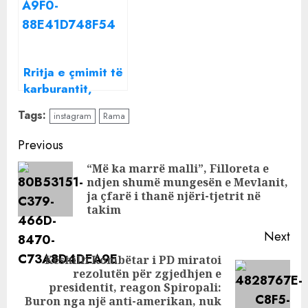
për…
postimet prekëse
në rrjetet sociale:
Ja mesazhi i
fundit i regjisores
Rritja e çmimit të
karburantit,
ironia e djalit të
Tags:
instagram
Rama
kryeministrit, ja
çfarë publikon
Continue
Previous
Greg Rama në
Reading
“Më ka marrë malli”, Filloreta e
rrjetet sociale
ndjen shumë mungesën e Mevlanit,
Pre
ja çfarë i thanë njëri-tjetrit në
pos
takim
Next
Këshilli Kombëtar i PD miratoi
rezolutën për zgjedhjen e
Next
presidentit, reagon Spiropali:
post:
Buron nga një anti-amerikan, nuk