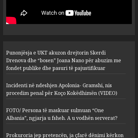
drejtorin Skerdi Drenova dhe
“bosen” Joana Nano për
abuzim me fondet publike dhe
pasuri të pajustifikuar
1
JULY 24, 2025
Incidenti në ndeshjen
Punonjësja e UKT akuzon drejtorin Skerdi
Apolonia- Gramshi, nis
procedim penal për Koço
Drenova dhe “bosen” Joana Nano për abuzim me
Kokëdhimën (VIDEO)
fondet publike dhe pasuri të pajustifikuar
2
MARCH 27, 2025
Incidenti në ndeshjen Apolonia- Gramshi, nis
procedim penal për Koço Kokëdhimën (VIDEO)
FOTO/ Persona të maskuar
sulmuan “One Albania”,
ngjarja u fsheh. A u vodhën
FOTO/ Persona të maskuar sulmuan “One
serverat?
Albania”, ngjarja u fsheh. A u vodhën serverat?
3
MARCH 25, 2025
Prokuroria jep pretencën, ja çfarë dënimi kërkon