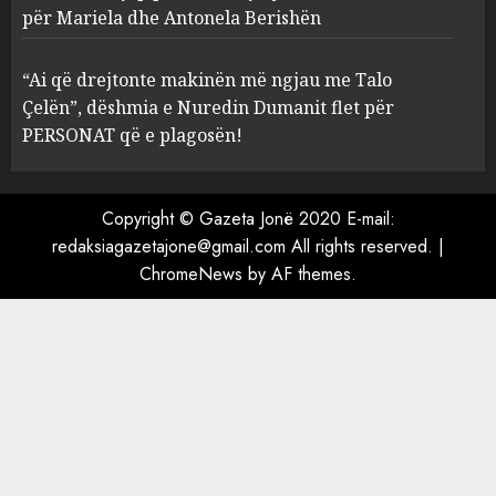
Prokuroria jep pretencën, ja
për Mariela dhe Antonela Berishën
çfarë dënimi kërkon për
Mariela dhe Antonela
“Ai që drejtonte makinën më ngjau me Talo
Berishën
Çelën”, dëshmia e Nuredin Dumanit flet për
4
MARCH 25, 2025
PERSONAT që e plagosën!
“Ai që drejtonte makinën më
ngjau me Talo Çelën”,
Copyright © Gazeta Jonë 2020 E-mail:
dëshmia e Nuredin Dumanit
redaksiagazetajone@gmail.com
All rights reserved.
|
flet për PERSONAT që e
ChromeNews
by AF themes.
plagosën!
5
MARCH 25, 2025