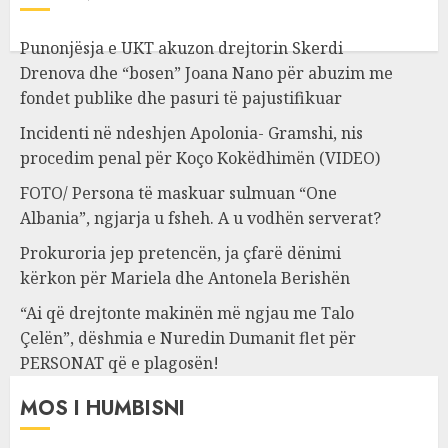
Punonjësja e UKT akuzon drejtorin Skerdi
Drenova dhe “bosen” Joana Nano për abuzim me
fondet publike dhe pasuri të pajustifikuar
Incidenti në ndeshjen Apolonia- Gramshi, nis
procedim penal për Koço Kokëdhimën (VIDEO)
FOTO/ Persona të maskuar sulmuan “One
Albania”, ngjarja u fsheh. A u vodhën serverat?
Prokuroria jep pretencën, ja çfarë dënimi
kërkon për Mariela dhe Antonela Berishën
“Ai që drejtonte makinën më ngjau me Talo
Çelën”, dëshmia e Nuredin Dumanit flet për
PERSONAT që e plagosën!
MOS I HUMBISNI