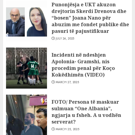
Punonjësja e UKT akuzon
drejtorin Skerdi Drenova dhe
“bosen” Joana Nano për
abuzim me fondet publike dhe
pasuri të pajustifikuar
JULY 24, 2025
Incidenti në ndeshjen
Apolonia- Gramshi, nis
procedim penal për Koço
Kokëdhimën (VIDEO)
MARCH 27, 2025
FOTO/ Persona të maskuar
sulmuan “One Albania”,
ngjarja u fsheh. A u vodhën
serverat?
MARCH 25, 2025