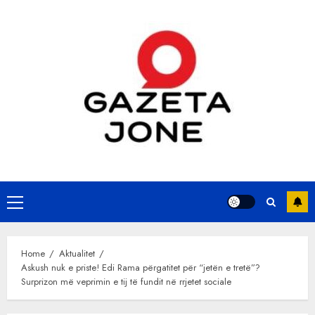
Skip
to
content
Primary
Menu
Home
Aktualitet
Askush nuk e priste! Edi Rama përgatitet për “jetën e tretë”?
Surprizon më veprimin e tij të fundit në rrjetet sociale