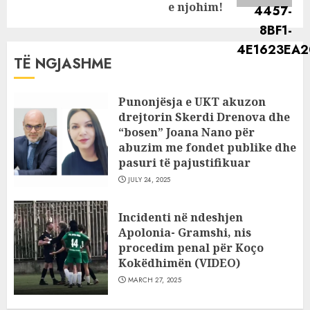
e njohim!
TË NGJASHME
Punonjësja e UKT akuzon
drejtorin Skerdi Drenova dhe
“bosen” Joana Nano për
abuzim me fondet publike dhe
pasuri të pajustifikuar
JULY 24, 2025
Incidenti në ndeshjen
Apolonia- Gramshi, nis
procedim penal për Koço
Kokëdhimën (VIDEO)
MARCH 27, 2025