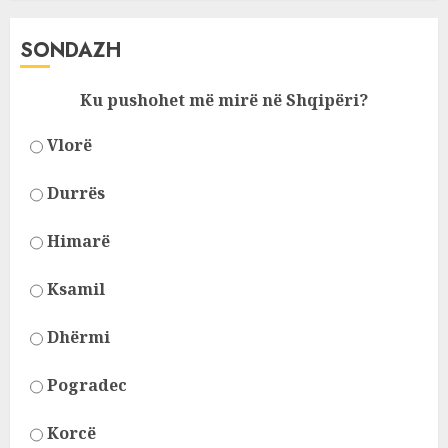
SONDAZH
Ku pushohet më mirë në Shqipëri?
Vlorë
Durrës
Himarë
Ksamil
Dhërmi
Pogradec
Korcë