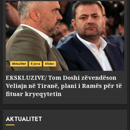
Aktualitet
E jona
Slider
EKSKLUZIVE/ Tom Doshi zëvendëson
Veliajn në Tiranë, plani i Ramës për të
fituar kryeqytetin
AKTUALITET