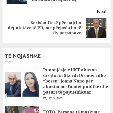
Next
Berisha ftesë për pajtim
Next
deputetëve të PD, me përjashtim të
post:
dy personave
TË NGJASHME
Punonjësja e UKT akuzon
drejtorin Skerdi Drenova dhe
“bosen” Joana Nano për
abuzim me fondet publike dhe
pasuri të pajustifikuar
JULY 24, 2025
FOTO/ Persona të maskuar