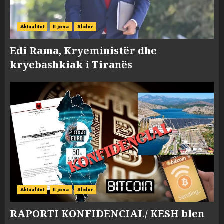
Aktualitet
E jona
Slider
Edi Rama, Kryeministër dhe
kryebashkiak i Tiranës
Aktualitet
E jona
Slider
RAPORTI KONFIDENCIAL/ KESH blen