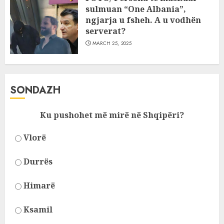
sulmuan “One Albania”,
ngjarja u fsheh. A u vodhën
serverat?
MARCH 25, 2025
SONDAZH
Ku pushohet më mirë në Shqipëri?
Vlorë
Durrës
Himarë
Ksamil