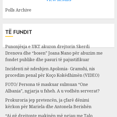
Polls Archive
TË FUNDIT
Punonjësja e UKT akuzon drejtorin Skerdi
Drenova dhe “bosen” Joana Nano për abuzim me
fondet publike dhe pasuri të pajustifikuar
Incidenti në ndeshjen Apolonia- Gramshi, nis
procedim penal për Koço Kokëdhimën (VIDEO)
FOTO/ Persona të maskuar sulmuan “One
Albania”, ngjarja u fsheh. A u vodhën serverat?
Prokuroria jep pretencën, ja çfarë dënimi
kërkon për Mariela dhe Antonela Berishën
“Ai që drejtonte makinën më ngjau me Talo