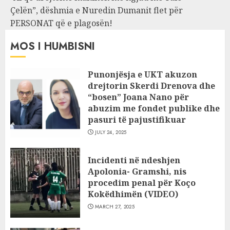
Çelën”, dëshmia e Nuredin Dumanit flet për
PERSONAT që e plagosën!
MOS I HUMBISNI
Punonjësja e UKT akuzon
drejtorin Skerdi Drenova dhe
“bosen” Joana Nano për
abuzim me fondet publike dhe
pasuri të pajustifikuar
JULY 24, 2025
Incidenti në ndeshjen
Apolonia- Gramshi, nis
procedim penal për Koço
Kokëdhimën (VIDEO)
MARCH 27, 2025