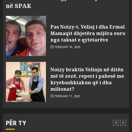
në SPAK
Pas Noizy-t, Veliaj i dha Ermal
Mamaqit dhjetëra mijëra euro
nga taksat e qytetarëve
FEBRUARY 18, 2025
FOTO/ Persona të maskuar
Noizy braktis Veliajn në ditën
sulmuan “One Albania”,
më të zezë, reperi i pabesë me
ngjarja u fsheh. A u vodhën
kryebashkiakun që i dha
serverat?
milionat?
3
MARCH 25, 2025
FEBRUARY 11, 2025
Prokuroria jep pretencën, ja
çfarë dënimi kërkon për
PËR TY
Mariela dhe Antonela
Berishën