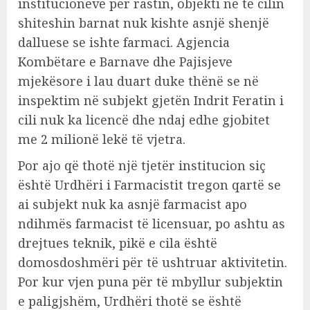
institucioneve për rastin, objekti në të cilin
shiteshin barnat nuk kishte asnjë shenjë
dalluese se ishte farmaci. Agjencia
Kombëtare e Barnave dhe Pajisjeve
mjekësore i lau duart duke thënë se në
inspektim në subjekt gjetën Indrit Feratin i
cili nuk ka licencë dhe ndaj edhe gjobitet
me 2 milionë lekë të vjetra.
Por ajo që thotë një tjetër institucion siç
është Urdhëri i Farmacistit tregon qartë se
ai subjekt nuk ka asnjë farmacist apo
ndihmës farmacist të licensuar, po ashtu as
drejtues teknik, pikë e cila është
domosdoshmëri për të ushtruar aktivitetin.
Por kur vjen puna për të mbyllur subjektin
e paligjshëm, Urdhëri thotë se është