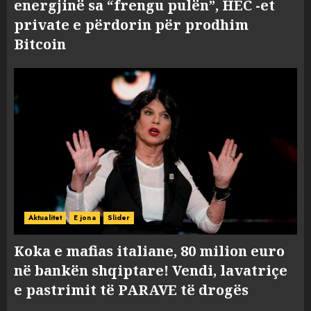
energjinë sa “frengu pulën”, HEC -et
private e përdorin për prodhim
Bitcoin
Aktualitet
E jona
Slider
Koka e mafias italiane, 80 milion euro
në bankën shqiptare! Vendi, lavatriçe
e pastrimit të PARAVE të drogës