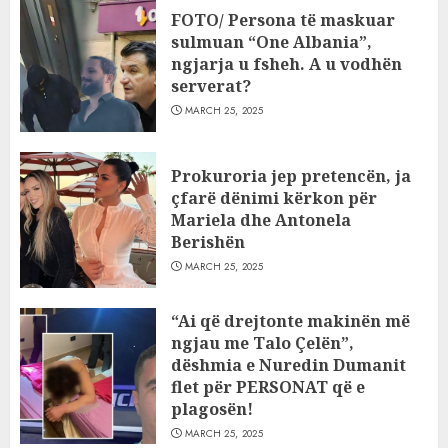
FOTO/ Persona të maskuar
sulmuan “One Albania”,
ngjarja u fsheh. A u vodhën
serverat?
MARCH 25, 2025
Prokuroria jep pretencën, ja
çfarë dënimi kërkon për
Mariela dhe Antonela
Berishën
MARCH 25, 2025
“Ai që drejtonte makinën më
ngjau me Talo Çelën”,
dëshmia e Nuredin Dumanit
flet për PERSONAT që e
plagosën!
MARCH 25, 2025