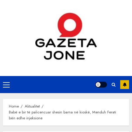
Skip
to
content
Primary
Menu
Home
Aktualitet
Babë e bir të palicencuar shesin barna në kioskë, Menduh Ferati
bën edhe injeksione