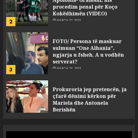
Kokëdhimën (VIDEO)
2
MARCH 27, 2025
FOTO/ Persona të maskuar
sulmuan “One Albania”,
ngjarja u fsheh. A u vodhën
serverat?
3
MARCH 25, 2025
Prokuroria jep pretencën, ja
çfarë dënimi kërkon për
Mariela dhe Antonela
Berishën
4
MARCH 25, 2025
“Ai që drejtonte makinën më
ngjau me Talo Çelën”,