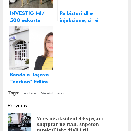
INVESTIGIMI/
Pa bisturi dhe
500 eskorta
injeksione, si të
shqiptare shesin
bëni ‘lifting’
trupin në Dubai ,
natyral të lëkurës
pastaj vijnë
shesin mend me
luks në Shqipëri
Banda e ilaçeve
“qarkon” Edlira
Boden,
Tags:
fiks fare
Menduh Ferati
drejtoresha për
burg: Gjenden
Continue
Previous
barna të skaduar
Reading
në Spitalin e
Vdes në aksident 45-vjeçari
Pre
Traumës
shqiptar në Itali, shpëton
pos
mrekullisht djali i tij