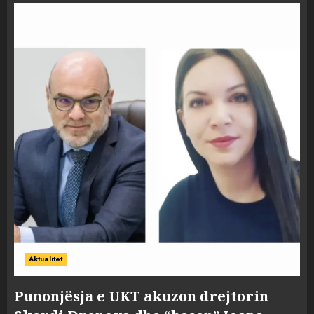
Aktualitet
Punonjësja e UKT akuzon drejtorin