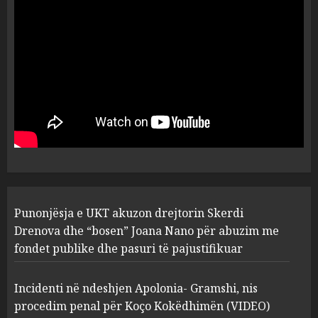
dëshmia e Nuredin Dumanit
flet për PERSONAT që e
plagosën!
5
MARCH 25, 2025
Punonjësja e UKT akuzon
drejtorin Skerdi Drenova dhe
“bosen” Joana Nano për
abuzim me fondet publike dhe
pasuri të pajustifikuar
1
JULY 24, 2025
Incidenti në ndeshjen
Punonjësja e UKT akuzon drejtorin Skerdi
Apolonia- Gramshi, nis
procedim penal për Koço
Drenova dhe “bosen” Joana Nano për abuzim me
Kokëdhimën (VIDEO)
fondet publike dhe pasuri të pajustifikuar
2
MARCH 27, 2025
Incidenti në ndeshjen Apolonia- Gramshi, nis
procedim penal për Koço Kokëdhimën (VIDEO)
FOTO/ Persona të maskuar