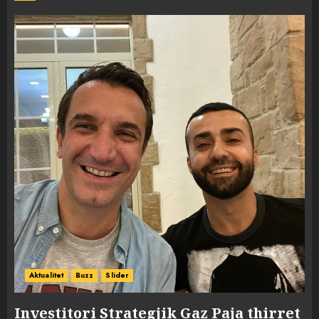
Aktualitet
Buzz
Slider
Investitori Strategjik Gaz Paja thirret