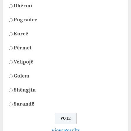
Dhërmi
Pogradec
Korcë
Përmet
Velipojë
Golem
Shëngjin
Sarandë
View Results