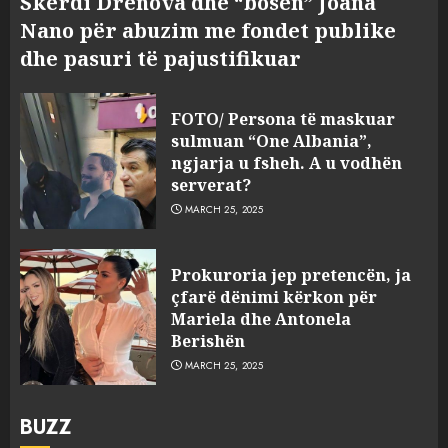
Skerdi Drenova dhe “bosen” Joana
Nano për abuzim me fondet publike
dhe pasuri të pajustifikuar
FOTO/ Persona të maskuar
sulmuan “One Albania”,
ngjarja u fsheh. A u vodhën
serverat?
MARCH 25, 2025
Prokuroria jep pretencën, ja
çfarë dënimi kërkon për
Mariela dhe Antonela
Berishën
MARCH 25, 2025
BUZZ