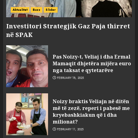
Aktualitet
Buzz
Slider
Investitori Strategjik Gaz Paja thirret
në SPAK
Pas Noizy-t, Veliaj i dha Ermal
Mamaqit dhjetëra mijëra euro
nga taksat e qytetarëve
FEBRUARY 18, 2025
FOTO/ Persona të maskuar
Noizy braktis Veliajn në ditën
sulmuan “One Albania”,
më të zezë, reperi i pabesë me
ngjarja u fsheh. A u vodhën
kryebashkiakun që i dha
serverat?
milionat?
3
MARCH 25, 2025
FEBRUARY 11, 2025