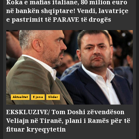
Koka e mafias italiane, 80 milion euro
në bankën shqiptare! Vendi, lavatriçe
e pastrimit të PARAVE të drogës
Aktualitet
E jona
Slider
EKSKLUZIVE/ Tom Doshi zëvendëson
Veliajn në Tiranë, plani i Ramës për të
fituar kryeqytetin