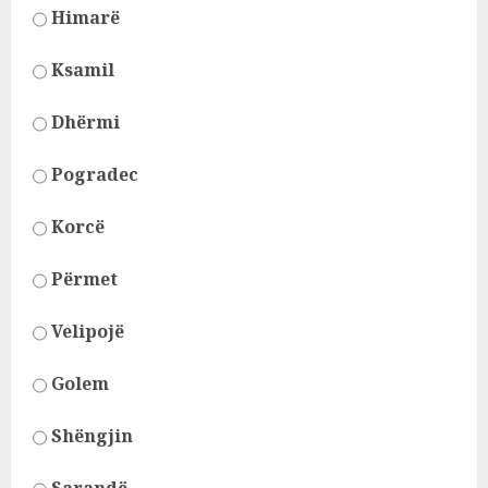
Himarë
Ksamil
Dhërmi
Pogradec
Korcë
Përmet
Velipojë
Golem
Shëngjin