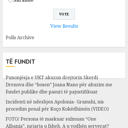
Sarandë
View Results
Polls Archive
TË FUNDIT
Punonjësja e UKT akuzon drejtorin Skerdi
Drenova dhe “bosen” Joana Nano për abuzim me
fondet publike dhe pasuri të pajustifikuar
Incidenti në ndeshjen Apolonia- Gramshi, nis
procedim penal për Koço Kokëdhimën (VIDEO)
FOTO/ Persona të maskuar sulmuan “One
Albania”, ngjarja u fsheh. A u vodhën serverat?