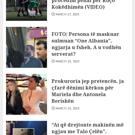
procedim penal për Koço
Kokëdhimën (VIDEO)
MARCH 27, 2025
FOTO/ Persona të maskuar
sulmuan “One Albania”,
ngjarja u fsheh. A u vodhën
serverat?
MARCH 25, 2025
Prokuroria jep pretencën, ja
çfarë dënimi kërkon për
Mariela dhe Antonela
Berishën
MARCH 25, 2025
“Ai që drejtonte makinën më
ngjau me Talo Çelën”,