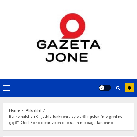
Skip
to
content
Primary
Menu
Home
Aktualitet
Bankomatet e BKT jashtë funksionit, qytetarët ngelen “me gisht në
gojë”, Gent Sejko qeras veten dhe stafin me paga faraonike