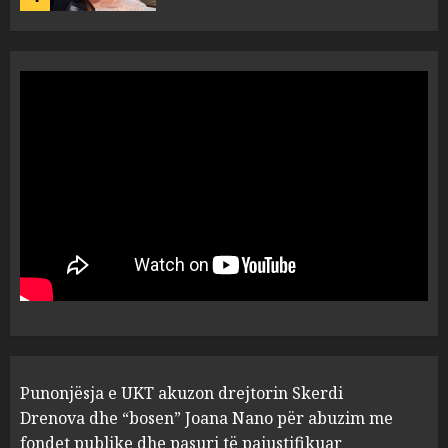
“Ai që drejtonte makinën më
ngjau me Talo Çelën”,
dëshmia e Nuredin Dumanit
flet për PERSONAT që e
plagosën!
5
MARCH 25, 2025
Punonjësja e UKT akuzon
drejtorin Skerdi Drenova dhe
“bosen” Joana Nano për
abuzim me fondet publike dhe
pasuri të pajustifikuar
1
JULY 24, 2025
Incidenti në ndeshjen
Punonjësja e UKT akuzon drejtorin Skerdi
Apolonia- Gramshi, nis
procedim penal për Koço
Drenova dhe “bosen” Joana Nano për abuzim me
Kokëdhimën (VIDEO)
fondet publike dhe pasuri të pajustifikuar