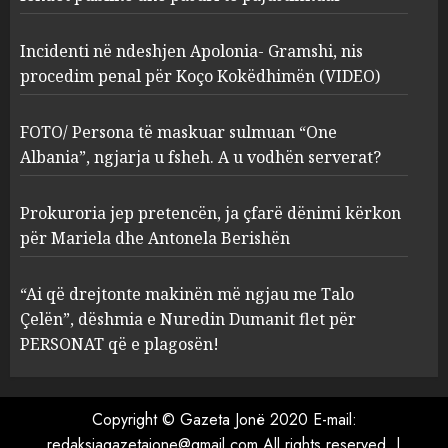
2
MARCH 27, 2025
Incidenti në ndeshjen Apolonia- Gramshi, nis
procedim penal për Koço Kokëdhimën (VIDEO)
FOTO/ Persona të maskuar
sulmuan “One Albania”,
ngjarja u fsheh. A u vodhën
FOTO/ Persona të maskuar sulmuan “One
serverat?
Albania”, ngjarja u fsheh. A u vodhën serverat?
3
MARCH 25, 2025
Prokuroria jep pretencën, ja çfarë dënimi kërkon
Prokuroria jep pretencën, ja
për Mariela dhe Antonela Berishën
çfarë dënimi kërkon për
Mariela dhe Antonela
“Ai që drejtonte makinën më ngjau me Talo
Berishën
Çelën”, dëshmia e Nuredin Dumanit flet për
4
MARCH 25, 2025
PERSONAT që e plagosën!
“Ai që drejtonte makinën më
ngjau me Talo Çelën”,
Copyright © Gazeta Jonë 2020 E-mail:
dëshmia e Nuredin Dumanit
redaksiagazetajone@gmail.com
All rights reserved.
|