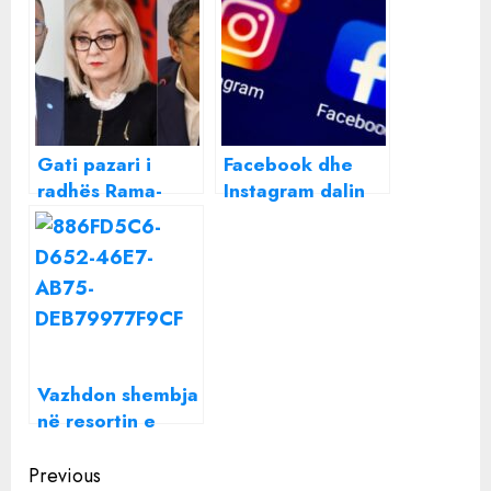
Gati pazari i
Facebook dhe
radhës Rama-
Instagram dalin
Berisha, Basha
jashtë funksionit
me “gisht në
gojë”
Vazhdon shembja
në resortin e
Hysenbelliut,
Continue
inxhinieri: Po e
Previous