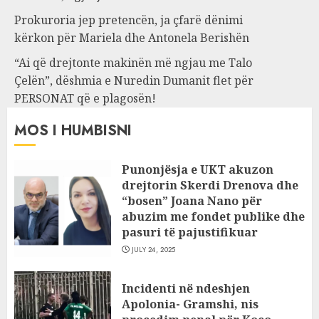
Prokuroria jep pretencën, ja çfarë dënimi
kërkon për Mariela dhe Antonela Berishën
“Ai që drejtonte makinën më ngjau me Talo
Çelën”, dëshmia e Nuredin Dumanit flet për
PERSONAT që e plagosën!
MOS I HUMBISNI
Punonjësja e UKT akuzon
drejtorin Skerdi Drenova dhe
“bosen” Joana Nano për
abuzim me fondet publike dhe
pasuri të pajustifikuar
JULY 24, 2025
Incidenti në ndeshjen
Apolonia- Gramshi, nis