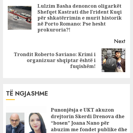
nxjerrin jashtë
Reading
Lulzim Basha denoncon oligarkët
funksionit
Shefqet Kastrati dhe Frident Kuqi
Pre
për shkatërrimin e murit historik
pos
në Porto Romano: Pse hesht
prokuroria?!
Next
Trondit Roberto Saviano: Krimi i
Next
organizuar shqiptar është i
post:
fuqishëm!
TË NGJASHME
Punonjësja e UKT akuzon
drejtorin Skerdi Drenova dhe
“bosen” Joana Nano për
abuzim me fondet publike dhe