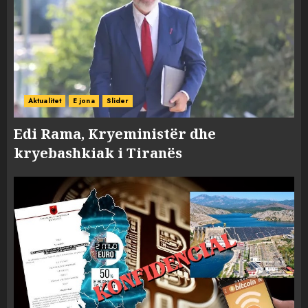
Aktualitet
E jona
Slider
Edi Rama, Kryeministër dhe
kryebashkiak i Tiranës