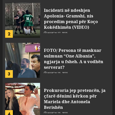
Incidenti në ndeshjen
Apolonia- Gramshi, nis
procedim penal për Koço
Kokëdhimën (VIDEO)
2
MARCH 27, 2025
FOTO/ Persona të maskuar
sulmuan “One Albania”,
ngjarja u fsheh. A u vodhën
serverat?
3
MARCH 25, 2025
Prokuroria jep pretencën, ja
çfarë dënimi kërkon për
Mariela dhe Antonela
Berishën
4
MARCH 25, 2025