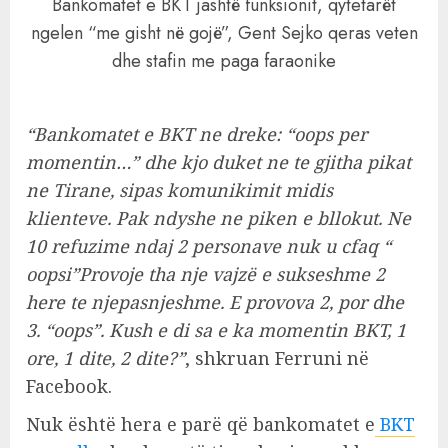
Bankomatet e BKT jashtë funksionit, qytetarët
ngelen “me gisht në gojë”, Gent Sejko qeras veten
dhe stafin me paga faraonike
“Bankomatet e BKT ne dreke: “oops per
momentin…” dhe kjo duket ne te gjitha pikat
ne Tirane, sipas komunikimit midis
klienteve. Pak ndyshe ne piken e bllokut. Ne
10 refuzime ndaj 2 personave nuk u cfaq “
oopsi”Provoje tha nje vajzë e sukseshme 2
here te njepasnjeshme. E provova 2, por dhe
3. “oops”. Kush e di sa e ka momentin BKT, 1
ore, 1 dite, 2 dite?”
, shkruan Ferruni në
Facebook.
Nuk është hera e parë që bankomatet e
BKT