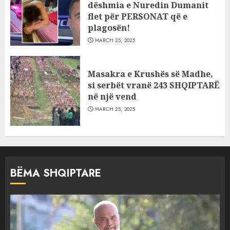
dëshmia e Nuredin Dumanit
flet për PERSONAT që e
plagosën!
MARCH 25, 2025
Masakra e Krushës së Madhe,
si serbët vranë 243 SHQIPTARË
në një vend
MARCH 25, 2025
BËMA SHQIPTARE