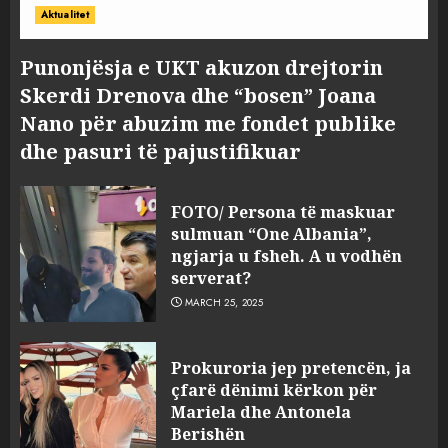
Aktualitet
Punonjësja e UKT akuzon drejtorin
Skerdi Drenova dhe “bosen” Joana
Nano për abuzim me fondet publike
dhe pasuri të pajustifikuar
FOTO/ Persona të maskuar
sulmuan “One Albania”,
ngjarja u fsheh. A u vodhën
serverat?
MARCH 25, 2025
Prokuroria jep pretencën, ja
çfarë dënimi kërkon për
Mariela dhe Antonela
Berishën