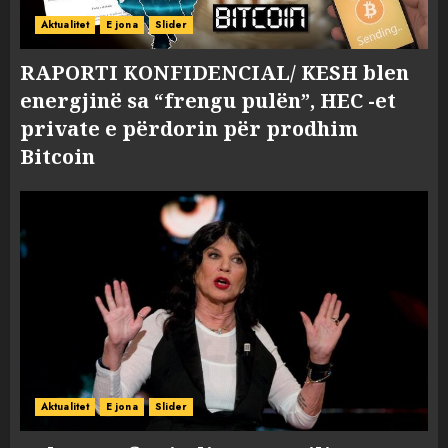
Aktualitet
E jona
Slider
RAPORTI KONFIDENCIAL/ KESH blen
energjinë sa “frengu pulën”, HEC -et
private e përdorin për prodhim
Bitcoin
Aktualitet
E jona
Slider