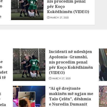
he
nis procedim penal
o
për Koço
Kokëdhimën (VIDEO)
e
MARCH 27, 2025
Incidenti në ndeshjen
Apolonia- Gramshi,
he
nis procedim penal
o
për Koço Kokëdhimën
ndet
(VIDEO)
 të
MARCH 27, 2025
“Ai që drejtonte
makinën më ngjau me
ë
Talo Çelën”, dëshmia
r
e Nuredin Dumanit
ela