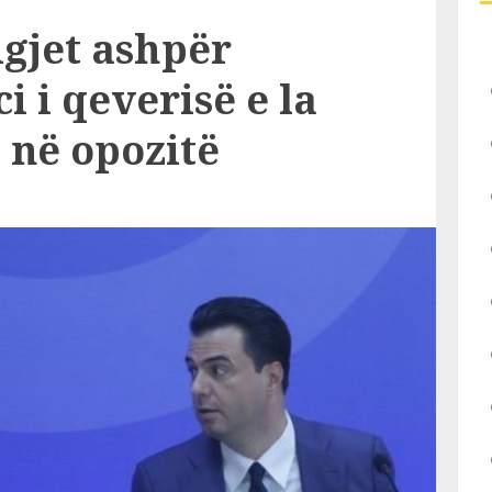
igjet ashpër
 i qeverisë e la
t në opozitë