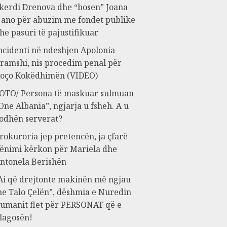
kerdi Drenova dhe “bosen” Joana
ano për abuzim me fondet publike
he pasuri të pajustifikuar
ncidenti në ndeshjen Apolonia-
ramshi, nis procedim penal për
oço Kokëdhimën (VIDEO)
OTO/ Persona të maskuar sulmuan
One Albania”, ngjarja u fsheh. A u
odhën serverat?
rokuroria jep pretencën, ja çfarë
ënimi kërkon për Mariela dhe
ntonela Berishën
Ai që drejtonte makinën më ngjau
e Talo Çelën”, dëshmia e Nuredin
umanit flet për PERSONAT që e
lagosën!