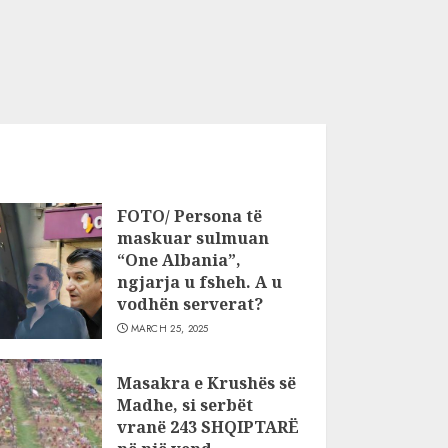
FOTO/ Persona të
maskuar sulmuan
“One Albania”,
ngjarja u fsheh. A u
vodhën serverat?
MARCH 25, 2025
Masakra e Krushës së
Madhe, si serbët
vranë 243 SHQIPTARË