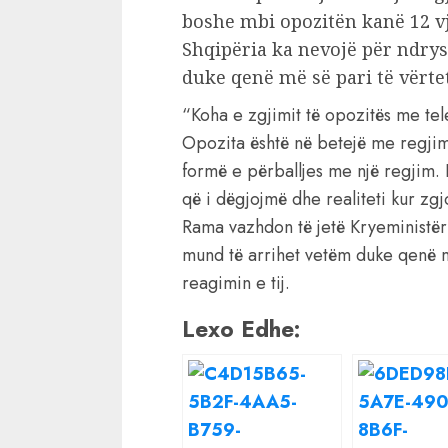
boshe mbi opozitën kanë 12 vj
Shqipëria ka nevojë për ndry
duke qenë më së pari të vërte
“Koha e zgjimit të opozitës me te
Opozita është në betejë me regjim
formë e përballjes me një regjim.
që i dëgjojmë dhe realiteti kur zgj
Rama vazhdon të jetë Kryeministër
mund të arrihet vetëm duke qenë m
reagimin e tij.
Lexo Edhe: