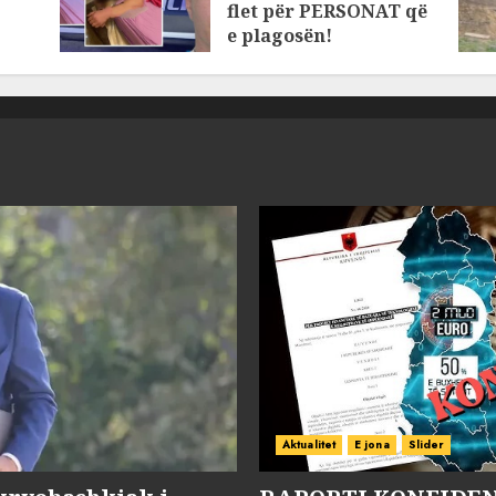
flet për PERSONAT që
e plagosën!
MARCH 25, 2025
Aktualitet
E jona
Slider