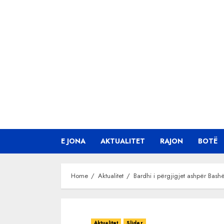
Skip
to
content
E JONA
AKTUALITET
RAJON
BOTË
Home
Aktualitet
Bardhi i përgjigjet ashpër Bashë
Aktualitet
Slider