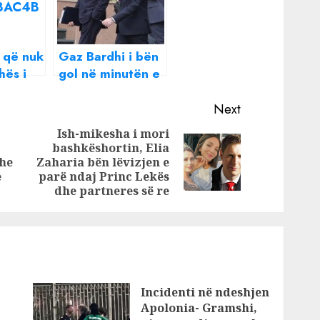
 që nuk
Gaz Bardhi i bën
hës i
gol në minutën e
r dhe
fundit Bashës,
i
vendimi që e
Next
pengon të
Ish-mikesha i mori
rikthehet si
bashkëshortin, Elia
Previous
Next
kryetar i PD
he
Zaharia bën lëvizjen e
post:
post:
e
parë ndaj Princ Lekës
dhe partneres së re
Incidenti në ndeshjen
Apolonia- Gramshi,