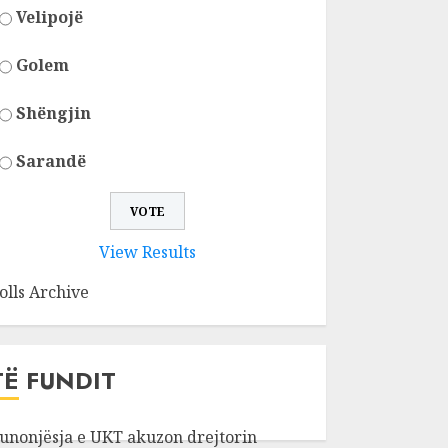
Velipojë
Golem
Shëngjin
Sarandë
View Results
olls Archive
TË FUNDIT
unonjësja e UKT akuzon drejtorin