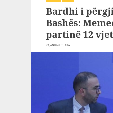
Bardhi i përgj
Bashës: Memeci
partinë 12 vje
JANUARY 11, 2024