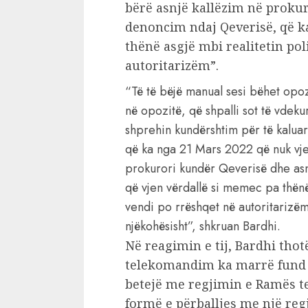
bërë asnjë kallëzim në proku
denoncim ndaj Qeverisë, që k
thënë asgjë mbi realitetin pol
autoritarizëm”.
“Të të bëjë manual sesi bëhet opozi
në opozitë, që shpalli sot të vdeku
shprehin kundërshtim për të kaluar
që ka nga 21 Mars 2022 që nuk vje
prokurori kundër Qeverisë dhe as
që vjen vërdallë si memec pa thënë
vendi po rrëshqet në autoritarizëm
njëkohësisht”, shkruan Bardhi.
Në reagimin e tij, Bardhi thot
telekomandim ka marrë fund p
betejë me regjimin e Ramës te
formë e përballjes me një reg