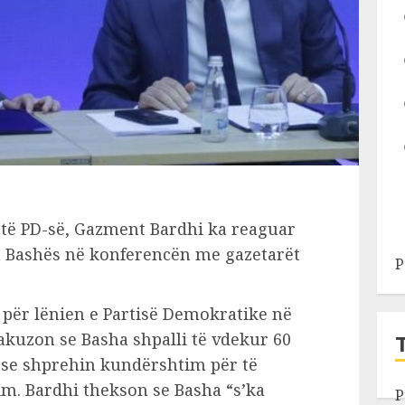
 të PD-së, Gazment Bardhi ka reaguar
m Bashës në konferencën me gazetarët
P
 për lënien e Partisë Demokratike në
 akuzon se Basha shpalli të vdekur 60
m se shprehin kundërshtim për të
m. Bardhi thekson se Basha “s’ka
P