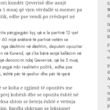
rori kundër Qeverisë dhe asnjë
S
a 5 muaj që vjen vërdallë si memec pa
N
d
itik, edhe pse vendi po rrëshqet në
I
G
ta përgjegjësi kyç që e la partinë 12 vjet
K
r 60 mijë anëtarë të partisë vetëm se
F
 nga dështimi në dështim, deputeti opozitar
“
n në Kuvend, që s’ka bërë asnjë kallëzim në
v
një denoncim ndaj Qeverisë, që ka 5 muaj
P
 asgjë mbi realitetin politik, edhe pse
d
, është për të qeshur dhe për të qarë
A
“
ë se koha e zgjimit të opozitës me
m
rej kohësh dhe se opozita është në
D
ksa shton se beteja është e vetmja
p
jim. Bardhi shkruan se leksionet