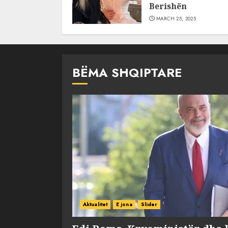
Berishën
MARCH 25, 2025
BËMA SHQIPTARE
Aktualitet
E jona
Slider