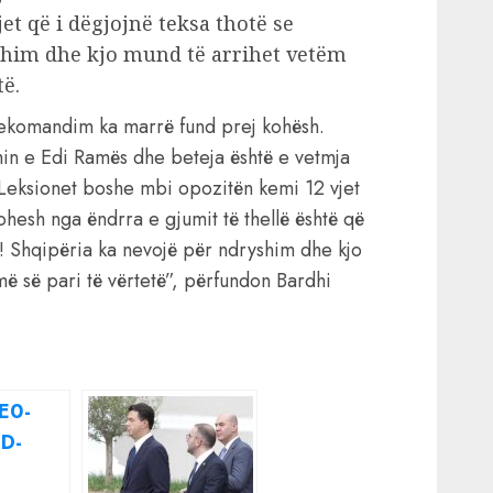
et që i dëgjojnë teksa thotë se
shim dhe kjo mund të arrihet vetëm
të.
lekomandim ka marrë fund prej kohësh.
in e Edi Ramës dhe beteja është e vetmja
 Leksionet boshe mbi opozitën kemi 12 vjet
ohesh nga ëndrra e gjumit të thellë është që
! Shqipëria ka nevojë për ndryshim dhe kjo
ë së pari të vërtetë”, përfundon Bardhi