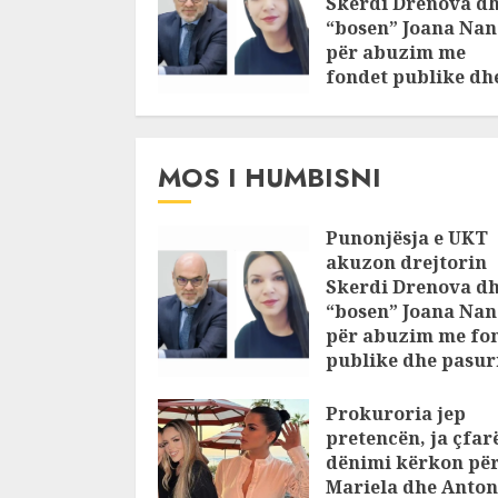
Skerdi Drenova d
“bosen” Joana Nan
për abuzim me
fondet publike dh
pasuri të
pajustifikuar
JULY 24, 2025
MOS I HUMBISNI
Punonjësja e UKT
akuzon drejtorin
Skerdi Drenova d
“bosen” Joana Nan
për abuzim me fo
publike dhe pasuri
pajustifikuar
Prokuroria jep
JULY 24, 2025
pretencën, ja çfar
dënimi kërkon pë
Mariela dhe Anton