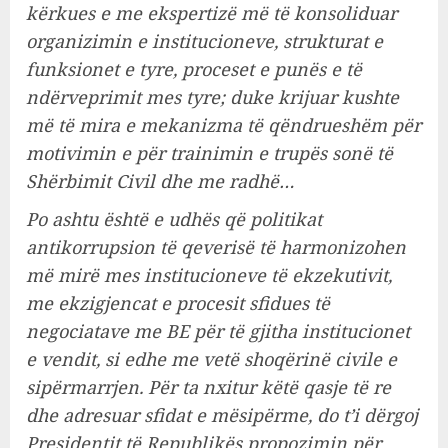
kërkues e me ekspertizë më të konsoliduar
organizimin e institucioneve, strukturat e
funksionet e tyre, proceset e punës e të
ndërveprimit mes tyre; duke krijuar kushte
më të mira e mekanizma të qëndrueshëm për
motivimin e për trainimin e trupës sonë të
Shërbimit Civil dhe me radhë…
Po ashtu është e udhës që politikat
antikorrupsion të qeverisë të harmonizohen
më mirë mes institucioneve të ekzekutivit,
me ekzigjencat e procesit sfidues të
negociatave me BE për të gjitha institucionet
e vendit, si edhe me vetë shoqërinë civile e
sipërmarrjen. Për ta nxitur këtë qasje të re
dhe adresuar sfidat e mësipërme, do t’i dërgoj
Presidentit të Republikës propozimin për