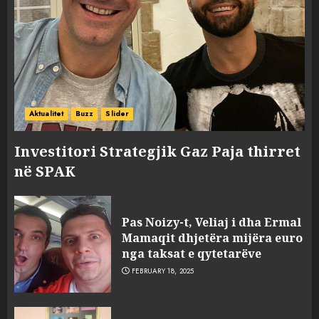
Aktualitet
Buzz
Slider
Investitori Strategjik Gaz Paja thirret
në SPAK
Pas Noizy-t, Veliaj i dha Ermal
Mamaqit dhjetëra mijëra euro
nga taksat e qytetarëve
FEBRUARY 18, 2025
FOTO/ Persona të maskuar