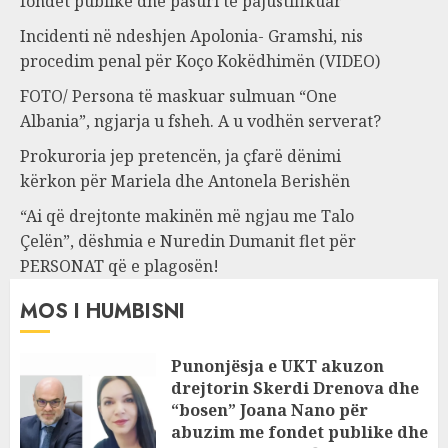
fondet publike dhe pasuri të pajustifikuar
Incidenti në ndeshjen Apolonia- Gramshi, nis
procedim penal për Koço Kokëdhimën (VIDEO)
FOTO/ Persona të maskuar sulmuan “One
Albania”, ngjarja u fsheh. A u vodhën serverat?
Prokuroria jep pretencën, ja çfarë dënimi
kërkon për Mariela dhe Antonela Berishën
“Ai që drejtonte makinën më ngjau me Talo
Çelën”, dëshmia e Nuredin Dumanit flet për
PERSONAT që e plagosën!
MOS I HUMBISNI
Punonjësja e UKT akuzon
drejtorin Skerdi Drenova dhe
“bosen” Joana Nano për
abuzim me fondet publike dhe