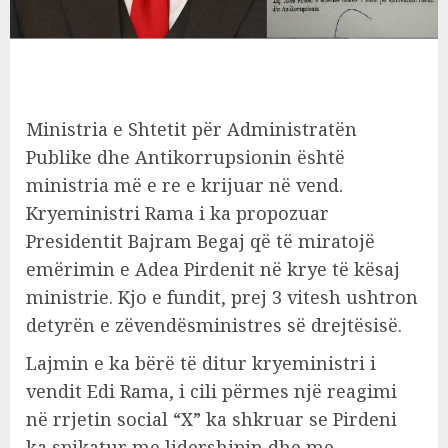
Ministria e Shtetit për Administratën
Publike dhe Antikorrupsionin është
ministria më e re e krijuar në vend.
Kryeministri Rama i ka propozuar
Presidentit Bajram Begaj që të miratojë
emërimin e Adea Pirdenit në krye të kësaj
ministrie. Kjo e fundit, prej 3 vitesh ushtron
detyrën e zëvendësministres së drejtësisë.
Lajmin e ka bërë të ditur kryeministri i
vendit Edi Rama, i cili përmes një reagimi
në rrjetin social “X” ka shkruar se Pirdeni
ka spikatur me lidershipin dhe me