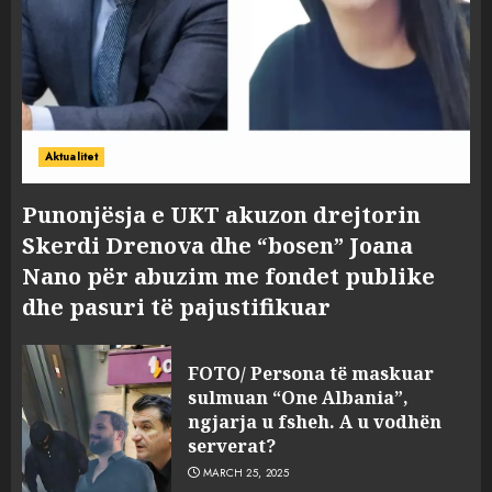
Aktualitet
Punonjësja e UKT akuzon drejtorin
Skerdi Drenova dhe “bosen” Joana
Nano për abuzim me fondet publike
dhe pasuri të pajustifikuar
FOTO/ Persona të maskuar
sulmuan “One Albania”,
ngjarja u fsheh. A u vodhën
serverat?
MARCH 25, 2025