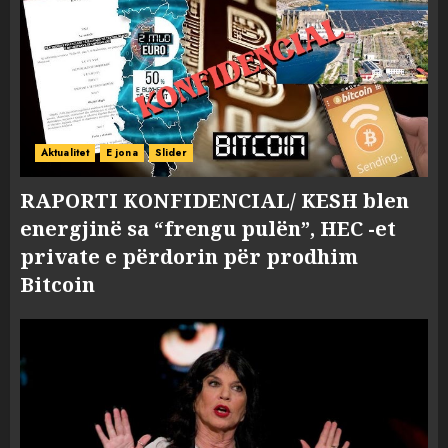
Aktualitet
E jona
Slider
RAPORTI KONFIDENCIAL/ KESH blen
energjinë sa “frengu pulën”, HEC -et
private e përdorin për prodhim
Bitcoin