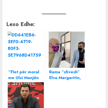
Lexo Edhe:
“Flet për moral
Rama “zhvesh”
me Ulsi Manjën
Elva Margaritin,
në krah?!”, si i
Blendi Gonxhja
përgjigjet Rama
ministër
gazetari