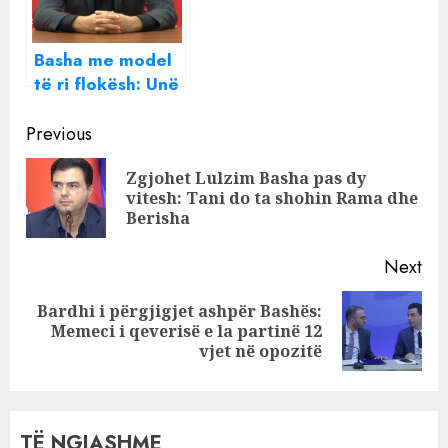
Basha me model
të ri flokësh: Unë
e di pse Rama po
Continue
ngre shtetin e
Previous
Baba Mondit
Reading
Zgjohet Lulzim Basha pas dy
Pre
vitesh: Tani do ta shohin Rama dhe
pos
Berisha
Next
Bardhi i përgjigjet ashpër Bashës:
Next
Memeci i qeverisë e la partinë 12
post:
vjet në opozitë
TË NGJASHME