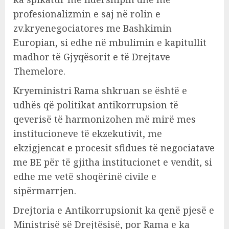
profesionalizmin e saj në rolin e
zv.kryenegociatores me Bashkimin
Europian, si edhe në mbulimin e kapitullit
madhor të Gjyqësorit e të Drejtave
Themelore.
Kryeministri Rama shkruan se është e
udhës që politikat antikorrupsion të
qeverisë të harmonizohen më mirë mes
institucioneve të ekzekutivit, me
ekzigjencat e procesit sfidues të negociatave
me BE për të gjitha institucionet e vendit, si
edhe me vetë shoqërinë civile e
sipërmarrjen.
Drejtoria e Antikorrupsionit ka qenë pjesë e
Ministrisë së Drejtësisë, por Rama e ka