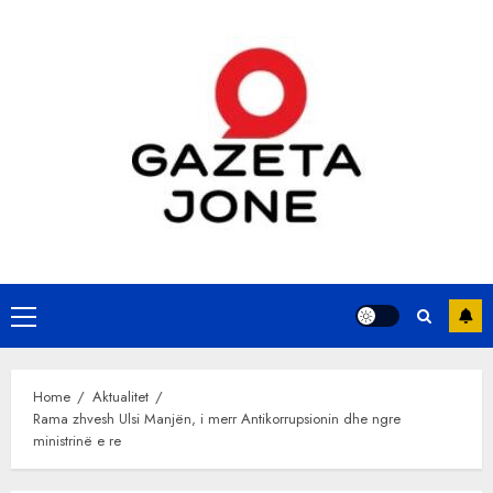
Skip
to
content
Primary
Menu
Home
Aktualitet
Rama zhvesh Ulsi Manjën, i merr Antikorrupsionin dhe ngre
ministrinë e re