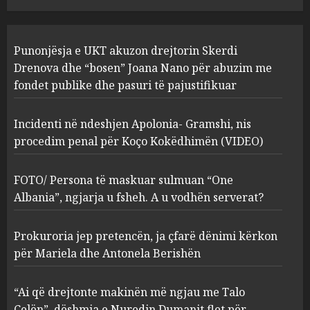
JULY 24, 2025
Incidenti në ndeshjen
Punonjësja e UKT akuzon drejtorin Skerdi
Apolonia- Gramshi, nis
procedim penal për Koço
Drenova dhe “bosen” Joana Nano për abuzim me
Kokëdhimën (VIDEO)
fondet publike dhe pasuri të pajustifikuar
2
MARCH 27, 2025
Incidenti në ndeshjen Apolonia- Gramshi, nis
procedim penal për Koço Kokëdhimën (VIDEO)
FOTO/ Persona të maskuar
sulmuan “One Albania”,
ngjarja u fsheh. A u vodhën
FOTO/ Persona të maskuar sulmuan “One
serverat?
Albania”, ngjarja u fsheh. A u vodhën serverat?
3
MARCH 25, 2025
Prokuroria jep pretencën, ja çfarë dënimi kërkon
Prokuroria jep pretencën, ja
për Mariela dhe Antonela Berishën
çfarë dënimi kërkon për
Mariela dhe Antonela
“Ai që drejtonte makinën më ngjau me Talo
Berishën
Çelën”, dëshmia e Nuredin Dumanit flet për