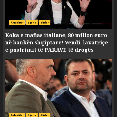
Aktualitet
E jona
Slider
Koka e mafias italiane, 80 milion euro
në bankën shqiptare! Vendi, lavatriçe
e pastrimit të PARAVE të drogës
Aktualitet
E jona
Slider