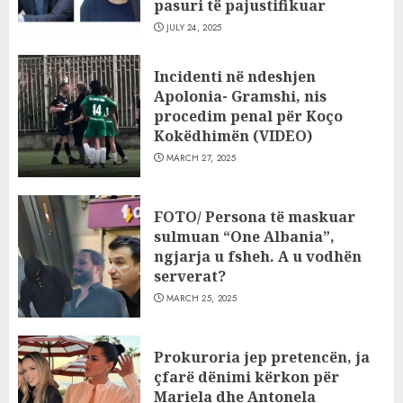
pasuri të pajustifikuar
JULY 24, 2025
Incidenti në ndeshjen
Apolonia- Gramshi, nis
procedim penal për Koço
Kokëdhimën (VIDEO)
MARCH 27, 2025
FOTO/ Persona të maskuar
sulmuan “One Albania”,
ngjarja u fsheh. A u vodhën
serverat?
MARCH 25, 2025
Prokuroria jep pretencën, ja
çfarë dënimi kërkon për
Mariela dhe Antonela