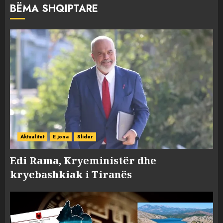
BËMA SHQIPTARE
Aktualitet
E jona
Slider
Edi Rama, Kryeministër dhe
kryebashkiak i Tiranës