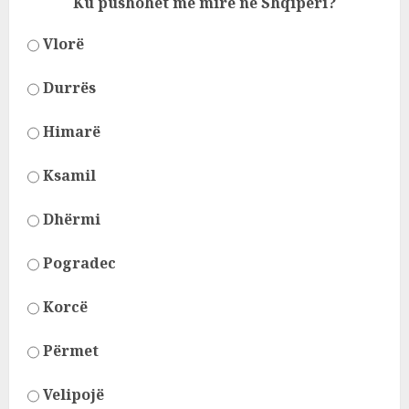
Ku pushohet më mirë në Shqipëri?
Vlorë
Durrës
Himarë
Ksamil
Dhërmi
Pogradec
Korcë
Përmet
Velipojë