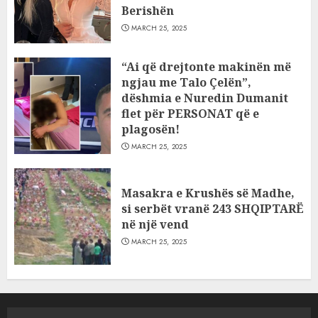
Berishën
MARCH 25, 2025
“Ai që drejtonte makinën më
ngjau me Talo Çelën”,
dëshmia e Nuredin Dumanit
flet për PERSONAT që e
plagosën!
MARCH 25, 2025
Masakra e Krushës së Madhe,
si serbët vranë 243 SHQIPTARË
në një vend
MARCH 25, 2025