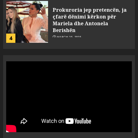
Prokuroria jep pretencën, ja
çfarë dënimi kërkon për
Mariela dhe Antonela
Berishën
4
MARCH 25, 2025
“Ai që drejtonte makinën më
ngjau me Talo Çelën”,
dëshmia e Nuredin Dumanit
flet për PERSONAT që e
plagosën!
5
MARCH 25, 2025
Punonjësja e UKT akuzon
drejtorin Skerdi Drenova dhe
“bosen” Joana Nano për
abuzim me fondet publike dhe
pasuri të pajustifikuar
1