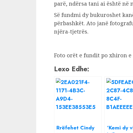
parë, ndërsa tani ai është në
Së fundmi dy bukuroshet kanë
përbashkët. Ato janë fotografu
njëra-tjetrës.
Foto orët e fundit po xhiron e
Lexo Edhe:
Rrëfehet Cindy
‘Kemi dy v