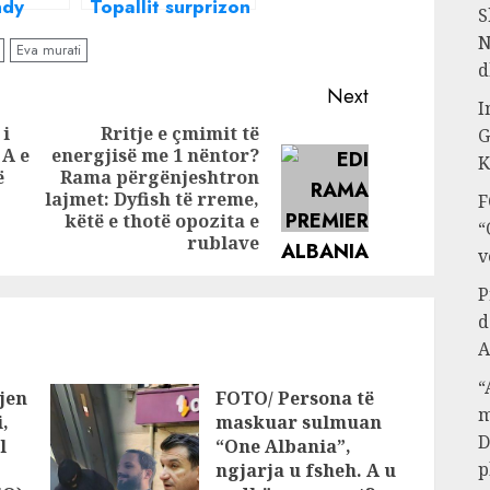
ndy
Topallit surprizon
S
t për
të dashurën,
N
Eva murati
rë për
Cindy Marinën
d
 djalin
Next
I
 i
Rritje e çmimit të
G
Genarin
 A e
energjisë me 1 nëntor?
Previous
K
ë
Rama përgënjeshtron
Next
post:
lajmet: Dyfish të rreme,
F
post:
këtë e thotë opozita e
“
rublave
v
P
d
A
“
jen
FOTO/ Persona të
m
,
maskuar sulmuan
D
l
“One Albania”,
p
ngjarja u fsheh. A u