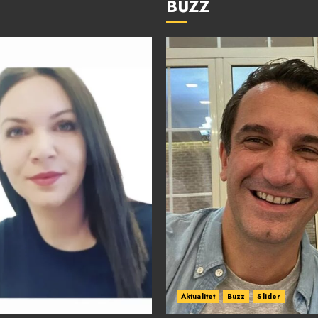
BUZZ
Aktualitet
Buzz
Slider