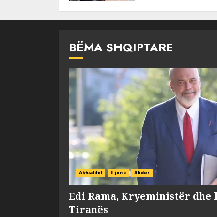
BËMA SHQIPTARE
Aktualitet
E jona
Slider
Edi Rama, Kryeministër dhe 
Tiranës