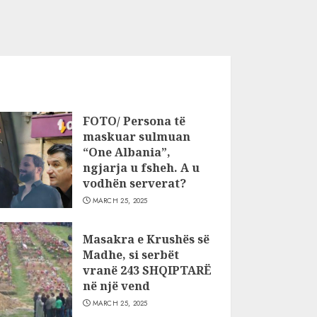
FOTO/ Persona të
maskuar sulmuan
“One Albania”,
ngjarja u fsheh. A u
vodhën serverat?
MARCH 25, 2025
Masakra e Krushës së
Madhe, si serbët
vranë 243 SHQIPTARË
në një vend
MARCH 25, 2025