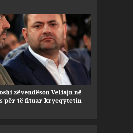
shi zëvendëson Veliajn në
s për të fituar kryeqytetin