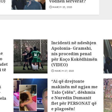
EO)
vodhën serverat?
MARCH 25, 2025
Incidenti në ndeshjen
Apolonia- Gramshi,
he
nis procedim penal
o
për Koço Kokëdhimën
ndet
(VIDEO)
 të
MARCH 27, 2025
“Ai që drejtonte
makinën më ngjau me
ë
Talo Çelën”, dëshmia
r
e Nuredin Dumanit
ela
flet për PERSONAT që
e plagosën!