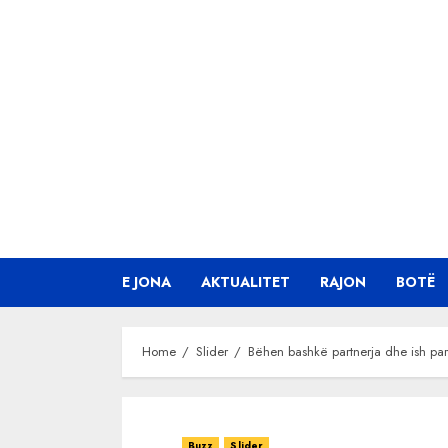
Skip
to
content
E JONA
AKTUALITET
RAJON
BOTË
Home
Slider
Bëhen bashkë partnerja dhe ish part
Buzz
Slider