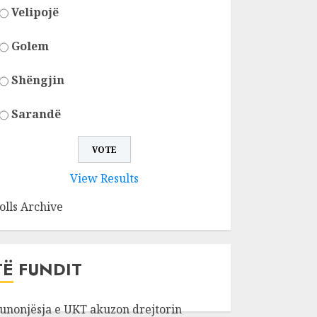
Velipojë
Golem
Shëngjin
Sarandë
View Results
olls Archive
TË FUNDIT
unonjësja e UKT akuzon drejtorin