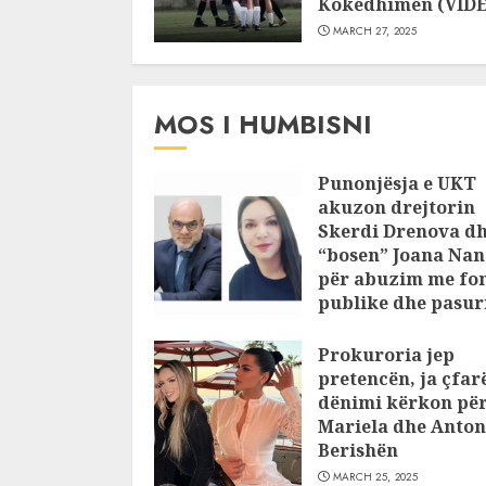
Kokëdhimën (VID
MARCH 27, 2025
MOS I HUMBISNI
Punonjësja e UKT
akuzon drejtorin
Skerdi Drenova d
“bosen” Joana Nan
për abuzim me fo
publike dhe pasuri
pajustifikuar
Prokuroria jep
JULY 24, 2025
pretencën, ja çfar
dënimi kërkon pë
Mariela dhe Anton
Berishën
MARCH 25, 2025