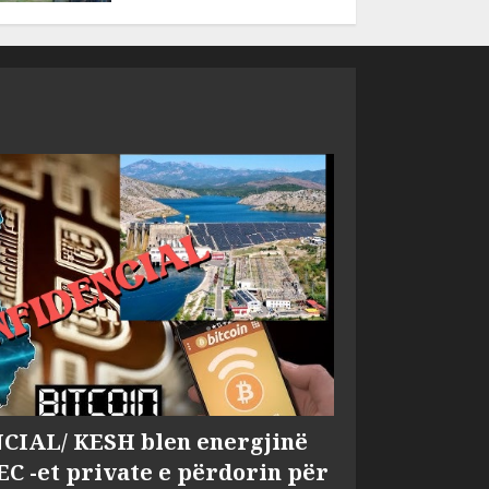
IAL/ KESH blen energjinë
EC -et private e përdorin për