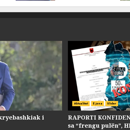
MARCH 25, 2025
Aktualitet
E jona
Slider
kryebashkiak i
RAPORTI KONFIDENC
sa “frengu pulën”, H