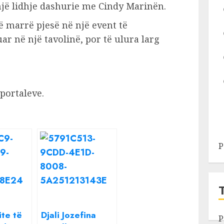
 një lidhje dashurie me Cindy Marinën.
 marrë pjesë në një event të
ar në një tavolinë, por të ulura larg
 portaleve.
P
ite të
Djali Jozefina
P