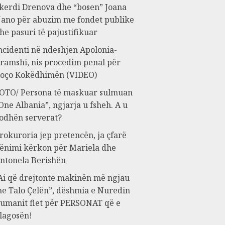
kerdi Drenova dhe “bosen” Joana
ano për abuzim me fondet publike
he pasuri të pajustifikuar
ncidenti në ndeshjen Apolonia-
ramshi, nis procedim penal për
oço Kokëdhimën (VIDEO)
OTO/ Persona të maskuar sulmuan
One Albania”, ngjarja u fsheh. A u
odhën serverat?
rokuroria jep pretencën, ja çfarë
ënimi kërkon për Mariela dhe
ntonela Berishën
Ai që drejtonte makinën më ngjau
e Talo Çelën”, dëshmia e Nuredin
umanit flet për PERSONAT që e
lagosën!