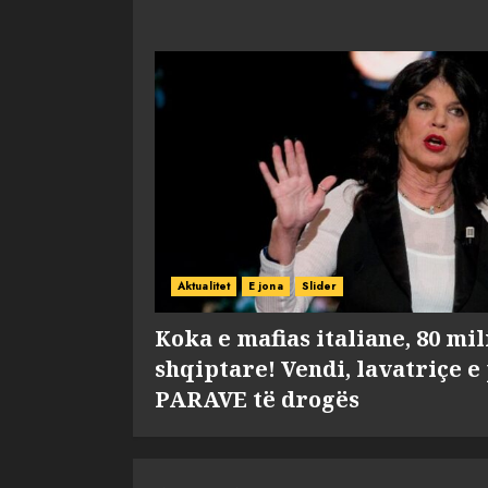
Aktualitet
E jona
Slider
Koka e mafias italiane, 80 mi
shqiptare! Vendi, lavatriçe e
PARAVE të drogës