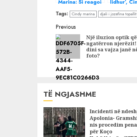
Marina: Si reagoi
lidhur’, Ci
familja kur i
Marina fle
Tags:
Cindy marina
djali i jozefina topallit
thashë se jam e
herë të pa
lidhur me djalin e
lidhjen me
Continue
Previous
Jozefina Topallit
e Jozefina
Reading
Një iluzion oрtik që
Topallit, 
ngatërron njerëzit!
dini ѕa vajza janë n
foto?
TË NGJASHME
Incidenti në ndesh
Apolonia- Gramshi
nis procedim pena
për Koço