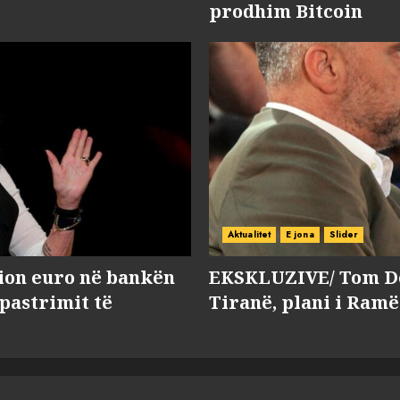
prodhim Bitcoin
Aktualitet
E jona
Slider
lion euro në bankën
EKSKLUZIVE/ Tom Do
 pastrimit të
Tiranë, plani i Ramë