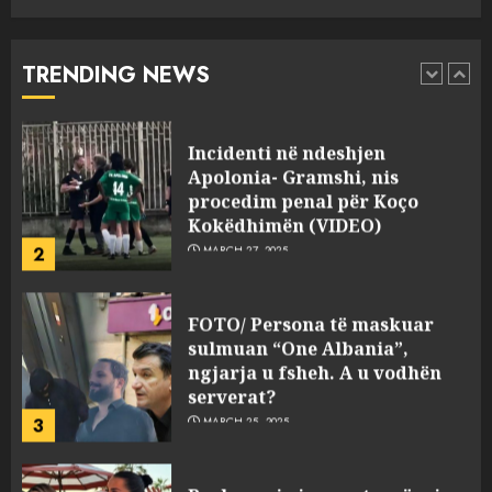
drejtorin Skerdi Drenova dhe
“bosen” Joana Nano për
abuzim me fondet publike dhe
TRENDING NEWS
pasuri të pajustifikuar
1
JULY 24, 2025
Incidenti në ndeshjen
Apolonia- Gramshi, nis
procedim penal për Koço
Kokëdhimën (VIDEO)
2
MARCH 27, 2025
FOTO/ Persona të maskuar
sulmuan “One Albania”,
ngjarja u fsheh. A u vodhën
serverat?
3
MARCH 25, 2025