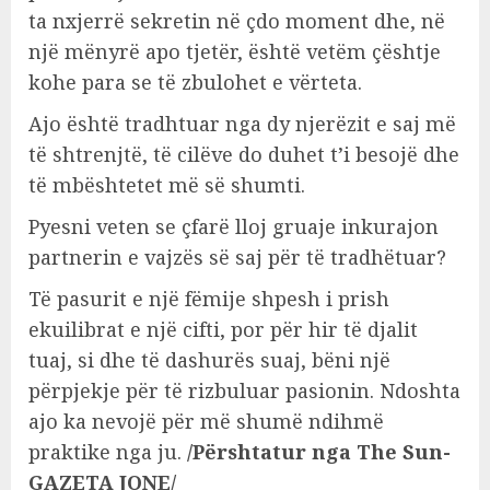
ta nxjerrë sekretin në çdo moment dhe, në
një mënyrë apo tjetër, është vetëm çështje
kohe para se të zbulohet e vërteta.
Ajo është tradhtuar nga dy njerëzit e saj më
të shtrenjtë, të cilëve do duhet t’i besojë dhe
të mbështetet më së shumti.
Pyesni veten se çfarë lloj gruaje inkurajon
partnerin e vajzës së saj për të tradhëtuar?
Të pasurit e një fëmije shpesh i prish
ekuilibrat e një cifti, por për hir të djalit
tuaj, si dhe të dashurës suaj, bëni një
përpjekje për të rizbuluar pasionin. Ndoshta
ajo ka nevojë për më shumë ndihmë
praktike nga ju.
/Përshtatur nga The Sun-
GAZETA JONE/