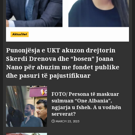
Aktualitet
Punonjësja e UKT akuzon drejtorin
Skerdi Drenova dhe “bosen” Joana
Nano për abuzim me fondet publike
dhe pasuri të pajustifikuar
FOTO/ Persona të maskuar
sulmuan “One Albania”,
ngjarja u fsheh. A u vodhën
serverat?
MARCH 25, 2025