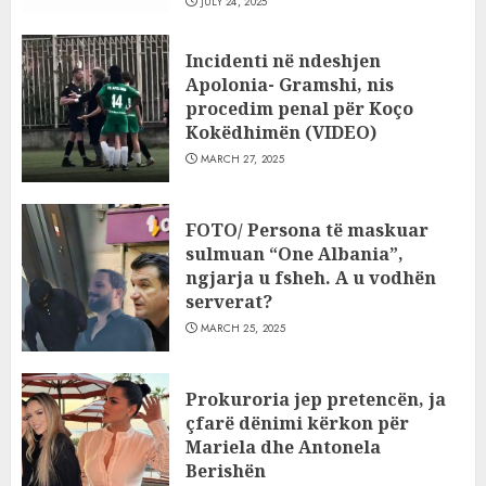
JULY 24, 2025
Incidenti në ndeshjen
Apolonia- Gramshi, nis
procedim penal për Koço
Kokëdhimën (VIDEO)
MARCH 27, 2025
FOTO/ Persona të maskuar
sulmuan “One Albania”,
ngjarja u fsheh. A u vodhën
serverat?
MARCH 25, 2025
Prokuroria jep pretencën, ja
çfarë dënimi kërkon për
Mariela dhe Antonela
Berishën