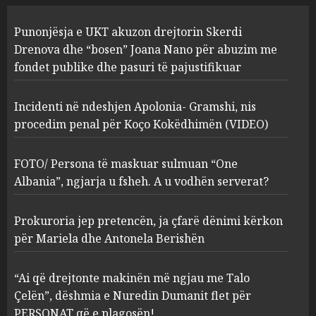
Incidenti në ndeshjen
Punonjësja e UKT akuzon drejtorin Skerdi
Apolonia- Gramshi, nis
procedim penal për Koço
Drenova dhe “bosen” Joana Nano për abuzim me
Kokëdhimën (VIDEO)
fondet publike dhe pasuri të pajustifikuar
2
MARCH 27, 2025
Incidenti në ndeshjen Apolonia- Gramshi, nis
procedim penal për Koço Kokëdhimën (VIDEO)
FOTO/ Persona të maskuar
sulmuan “One Albania”,
ngjarja u fsheh. A u vodhën
FOTO/ Persona të maskuar sulmuan “One
serverat?
Albania”, ngjarja u fsheh. A u vodhën serverat?
3
MARCH 25, 2025
Prokuroria jep pretencën, ja çfarë dënimi kërkon
Prokuroria jep pretencën, ja
për Mariela dhe Antonela Berishën
çfarë dënimi kërkon për
Mariela dhe Antonela
“Ai që drejtonte makinën më ngjau me Talo
Berishën
Çelën”, dëshmia e Nuredin Dumanit flet për
4
MARCH 25, 2025
PERSONAT që e plagosën!