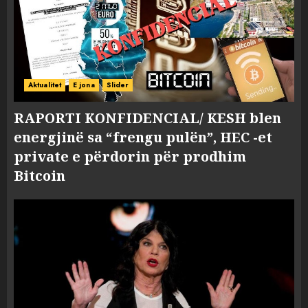
Aktualitet
E jona
Slider
RAPORTI KONFIDENCIAL/ KESH blen
energjinë sa “frengu pulën”, HEC -et
private e përdorin për prodhim
Bitcoin