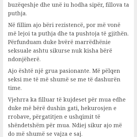
buzëqeshje dhe unë iu hodha sipër, fillova ta
puthja.
Në fillim ajo bëri rezistencë, por më vonë
më lejoi ta puthja dhe ta pushtoja të gjithën.
Përfunduam duke bvërë marrëdhënie
seksuale ashtu sikurse nuk kisha bërë
ndonjëherë.
Ajo është një grua pasionante. Më pëlqen
seksi me të më shumë se me të dashurën
time.
Vjehrra ka filluar të kujdeset për mua edhe
duke më bërë dushin gati, hekurosjen e
rrobave, përgatitjen e ushqimit të
shëndetshëm për mua. Ndiej sikur ajo më
do më shumë se vajza e saj.