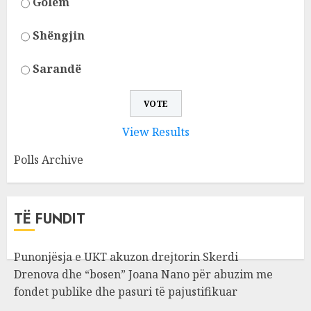
Golem
Shëngjin
Sarandë
View Results
Polls Archive
TË FUNDIT
Punonjësja e UKT akuzon drejtorin Skerdi
Drenova dhe “bosen” Joana Nano për abuzim me
fondet publike dhe pasuri të pajustifikuar