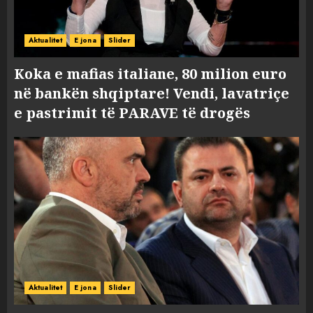
Aktualitet
E jona
Slider
Koka e mafias italiane, 80 milion euro
në bankën shqiptare! Vendi, lavatriçe
e pastrimit të PARAVE të drogës
Aktualitet
E jona
Slider