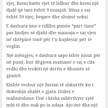
vjeç. Kemi katër vjet të lidhur dhe kemi një
djalë që tani është 9 muajsh. Nëna e saj
është 39 vjeç, beqare dhe shumë seksi.
E dashura ime e rifilloi punën “part-time”
pas lindjes së djalit dhe mamaja e saj vjen
në shtëpinë tonë për t’u kujdesur për të
voglin.
Një mëngjes, e dashura sapo ishte nisur për
në punë, kur dëgjova mamanë e saj e cila
erdhi dhe trokiti në derën e dhomës së
gjumit.
Kishte veshur një fustan të shkurtër ku i
dukeshin shalët e gjata. Dukej e
mahnitshme. Unë i kisha mbërthyer sytë
mbi të dhe nuk po ia ndaja. Ajo më dha një