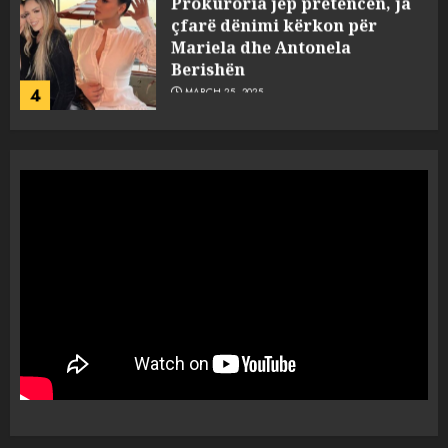
Prokuroria jep pretencën, ja
çfarë dënimi kërkon për
Mariela dhe Antonela
Berishën
4
MARCH 25, 2025
“Ai që drejtonte makinën më
ngjau me Talo Çelën”,
dëshmia e Nuredin Dumanit
flet për PERSONAT që e
plagosën!
5
MARCH 25, 2025
Punonjësja e UKT akuzon
drejtorin Skerdi Drenova dhe
“bosen” Joana Nano për
abuzim me fondet publike dhe
pasuri të pajustifikuar
1
JULY 24, 2025