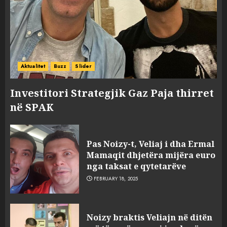
Aktualitet
Buzz
Slider
Investitori Strategjik Gaz Paja thirret
në SPAK
Pas Noizy-t, Veliaj i dha Ermal
Mamaqit dhjetëra mijëra euro
nga taksat e qytetarëve
FEBRUARY 18, 2025
FOTO/ Persona të maskuar
Noizy braktis Veliajn në ditën
sulmuan “One Albania”,