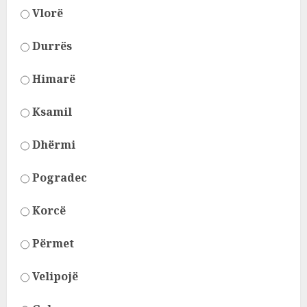
Vlorë
Durrës
Himarë
Ksamil
Dhërmi
Pogradec
Korcë
Përmet
Velipojë