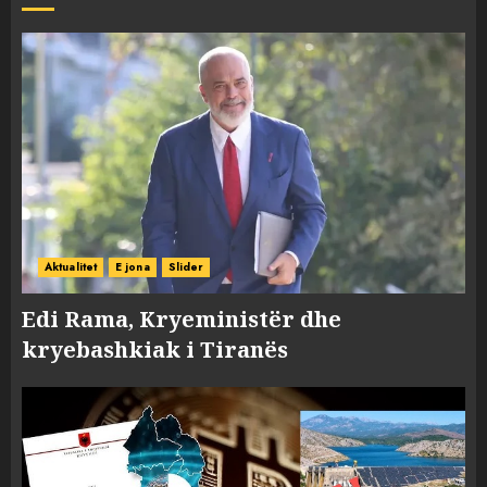
Aktualitet
E jona
Slider
Edi Rama, Kryeministër dhe
kryebashkiak i Tiranës