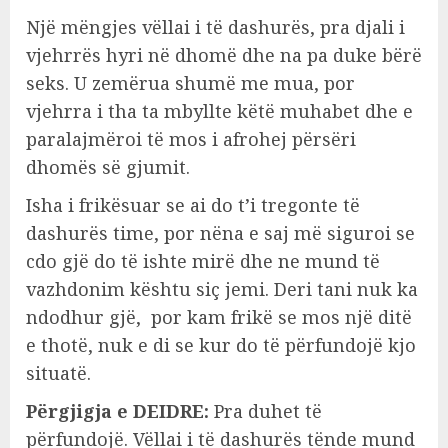
Një mëngjes vëllai i të dashurës, pra djali i
vjehrrës hyri në dhomë dhe na pa duke bërë
seks. U zemërua shumë me mua, por
vjehrra i tha ta mbyllte këtë muhabet dhe e
paralajmëroi të mos i afrohej përsëri
dhomës së gjumit.
Isha i frikësuar se ai do t’i tregonte të
dashurës time, por nëna e saj më siguroi se
cdo gjë do të ishte mirë dhe ne mund të
vazhdonim kështu siç jemi. Deri tani nuk ka
ndodhur gjë, por kam frikë se mos një ditë
e thotë, nuk e di se kur do të përfundojë kjo
situatë.
Përgjigja e DEIDRE:
Pra duhet të
përfundojë. Vëllai i të dashurës tënde mund