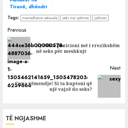
Tiranë, dhëndri
vret vjehrrën dhe
Tags:
marredhenie seksuale
seks me vjehrren
vjehrren
bashkëshorten
Continue
Previous
Reading
Ky është pozicioni më i rrezikshëm
Pre
në seks për meshkujt
pos
Next
Çuna vëmendje! Si ta kuptoni që
Next
një vajzë do seks?
post:
TË NGJASHME