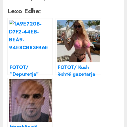
Lexo Edhe:
FOTOT/
FOTOT/ Kush
“Deputetja”
është gazetarja
shqiptare
italiane që po
“tërbon” grekët
“tërbon” yjet e
sportit
Masakër në