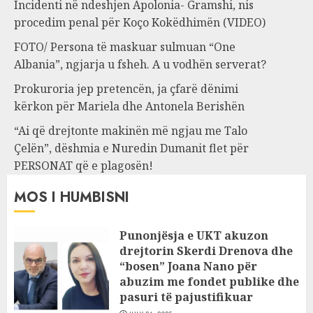
Incidenti në ndeshjen Apolonia- Gramshi, nis
procedim penal për Koço Kokëdhimën (VIDEO)
FOTO/ Persona të maskuar sulmuan “One
Albania”, ngjarja u fsheh. A u vodhën serverat?
Prokuroria jep pretencën, ja çfarë dënimi
kërkon për Mariela dhe Antonela Berishën
“Ai që drejtonte makinën më ngjau me Talo
Çelën”, dëshmia e Nuredin Dumanit flet për
PERSONAT që e plagosën!
MOS I HUMBISNI
Punonjësja e UKT akuzon
drejtorin Skerdi Drenova dhe
“bosen” Joana Nano për
abuzim me fondet publike dhe
pasuri të pajustifikuar