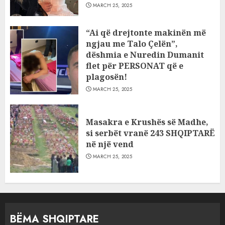
MARCH 25, 2025
“Ai që drejtonte makinën më
ngjau me Talo Çelën”,
dëshmia e Nuredin Dumanit
flet për PERSONAT që e
plagosën!
MARCH 25, 2025
Masakra e Krushës së Madhe,
si serbët vranë 243 SHQIPTARË
në një vend
MARCH 25, 2025
BËMA SHQIPTARE