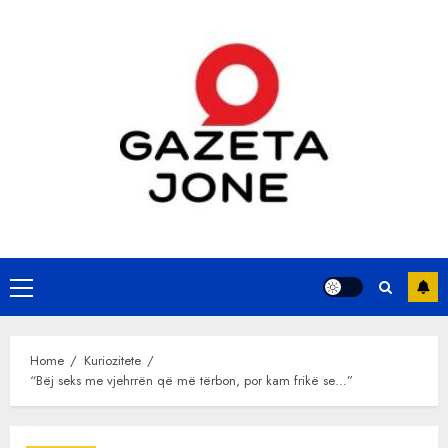
Skip
to
content
Primary
Menu
Home
Kuriozitete
“Bëj seks me vjehrrën që më tërbon, por kam frikë se…”