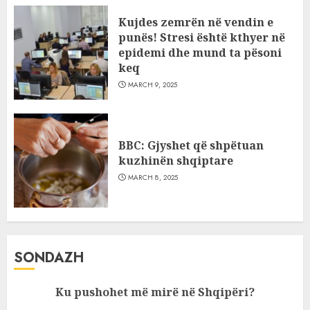
Kujdes zemrën në vendin e
punës! Stresi është kthyer në
epidemi dhe mund ta pësoni
keq
MARCH 9, 2025
BBC: Gjyshet që shpëtuan
kuzhinën shqiptare
MARCH 8, 2025
SONDAZH
Ku pushohet më mirë në Shqipëri?