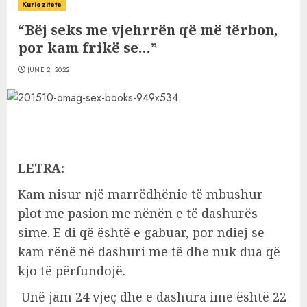
Kuriozitete
“Bëj seks me vjehrrën që më tërbon,
por kam frikë se…”
JUNE 2, 2022
LETRA:
Kam nisur një marrëdhënie të mbushur
plot me pasion me nënën e të dashurës
sime. E di që është e gabuar, por ndiej se
kam rënë në dashuri me të dhe nuk dua që
kjo të përfundojë.
Unë jam 24 vjeç dhe e dashura ime është 22