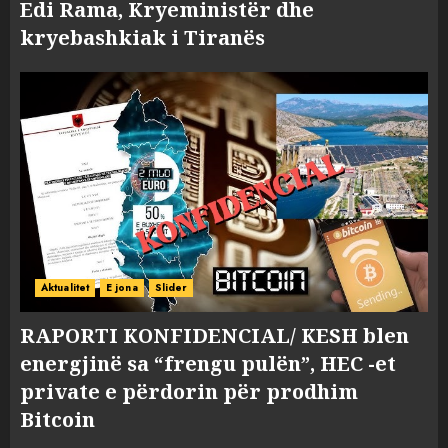
Edi Rama, Kryeministër dhe
kryebashkiak i Tiranës
Aktualitet
E jona
Slider
RAPORTI KONFIDENCIAL/ KESH blen
energjinë sa “frengu pulën”, HEC -et
private e përdorin për prodhim
Bitcoin