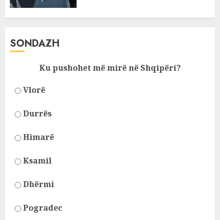
SONDAZH
Ku pushohet më mirë në Shqipëri?
Vlorë
Durrës
Himarë
Ksamil
Dhërmi
Pogradec