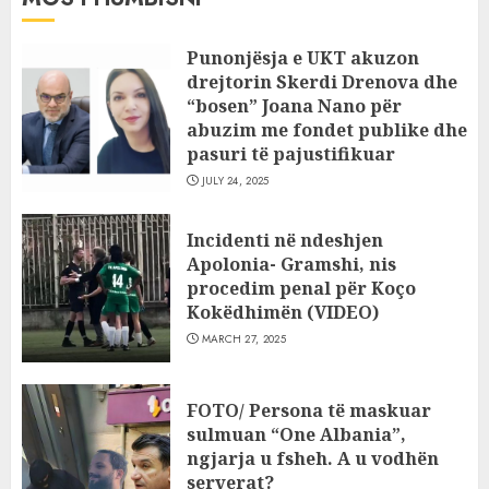
Punonjësja e UKT akuzon
drejtorin Skerdi Drenova dhe
“bosen” Joana Nano për
abuzim me fondet publike dhe
pasuri të pajustifikuar
JULY 24, 2025
Incidenti në ndeshjen
Apolonia- Gramshi, nis
procedim penal për Koço
Kokëdhimën (VIDEO)
MARCH 27, 2025
FOTO/ Persona të maskuar
sulmuan “One Albania”,
ngjarja u fsheh. A u vodhën
serverat?