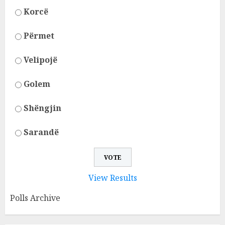
Korcë
Përmet
Velipojë
Golem
Shëngjin
Sarandë
View Results
Polls Archive