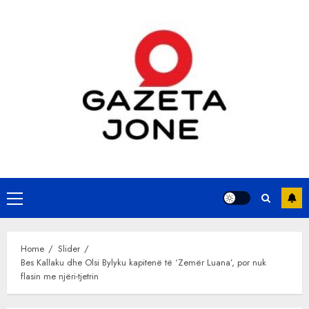
Skip
to
content
Primary
Menu
Home
Slider
Bes Kallaku dhe Olsi Bylyku kapitenë të ‘Zemër Luana’, por nuk
flasin me njëri-tjetrin