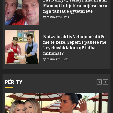
Mamaqit dhjetëra mijëra euro
nga taksat e qytetarëve
FEBRUARY 18, 2025
FOTO/ Persona të maskuar
Noizy braktis Veliajn në ditën
sulmuan “One Albania”,
më të zezë, reperi i pabesë me
ngjarja u fsheh. A u vodhën
kryebashkiakun që i dha
serverat?
milionat?
3
MARCH 25, 2025
FEBRUARY 11, 2025
Prokuroria jep pretencën, ja
çfarë dënimi kërkon për
PËR TY
Mariela dhe Antonela
Berishën
4
MARCH 25, 2025
“Ai që drejtonte makinën më
Aktualitet
Slider