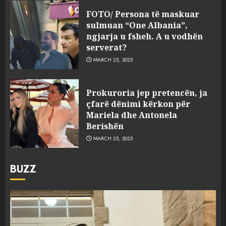
FOTO/ Persona të maskuar
sulmuan “One Albania”,
ngjarja u fsheh. A u vodhën
serverat?
MARCH 25, 2025
Prokuroria jep pretencën, ja
çfarë dënimi kërkon për
Mariela dhe Antonela
Berishën
MARCH 25, 2025
BUZZ