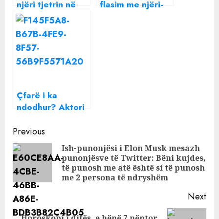
njëri tjetrin në
flasim me njëri-
Instagram, fotot
tjetrin’, Luana
e dasmës
përball Ermalin
“shpëtojnë” pa u
me Besin
fshirë nga
Xhensila Myrtezaj
dhe Bes Kallaku,
postimi i fundit….
Çfarë i ka
ndodhur? Aktori
Olsi Bylyku
Continue
përfundon në
Previous
spital
Reading
Ish-punonjësi i Elon Musk mesazh
punonjësve të Twitter: Bëni kujdes,
Pre
të punosh me atë është si të punosh
pos
me 2 persona të ndryshëm
Next
Horoskopi i ditës, e hënë 7 nëntor