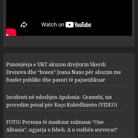
Punonjësja e UKT akuzon
drejtorin Skerdi Drenova dhe
“bosen” Joana Nano për
abuzim me fondet publike dhe
pasuri të pajustifikuar
1
JULY 24, 2025
Incidenti në ndeshjen
Punonjësja e UKT akuzon drejtorin Skerdi
Apolonia- Gramshi, nis
procedim penal për Koço
Drenova dhe “bosen” Joana Nano për abuzim me
Kokëdhimën (VIDEO)
fondet publike dhe pasuri të pajustifikuar
2
MARCH 27, 2025
Incidenti në ndeshjen Apolonia- Gramshi, nis
procedim penal për Koço Kokëdhimën (VIDEO)
FOTO/ Persona të maskuar
sulmuan “One Albania”,
ngjarja u fsheh. A u vodhën
FOTO/ Persona të maskuar sulmuan “One
serverat?
Albania”, ngjarja u fsheh. A u vodhën serverat?
3
MARCH 25, 2025