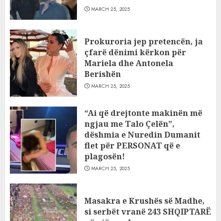
MARCH 25, 2025
Prokuroria jep pretencën, ja
çfarë dënimi kërkon për
Mariela dhe Antonela
Berishën
MARCH 25, 2025
“Ai që drejtonte makinën më
ngjau me Talo Çelën”,
dëshmia e Nuredin Dumanit
flet për PERSONAT që e
plagosën!
MARCH 25, 2025
Masakra e Krushës së Madhe,
si serbët vranë 243 SHQIPTARË