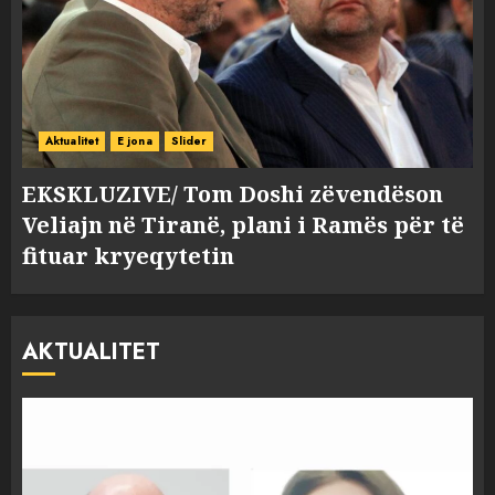
Aktualitet
E jona
Slider
EKSKLUZIVE/ Tom Doshi zëvendëson
Veliajn në Tiranë, plani i Ramës për të
fituar kryeqytetin
AKTUALITET