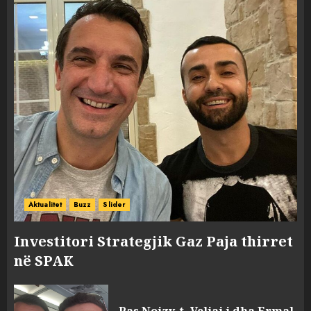
Aktualitet
Buzz
Slider
Investitori Strategjik Gaz Paja thirret
në SPAK
Pas Noizy-t, Veliaj i dha Ermal