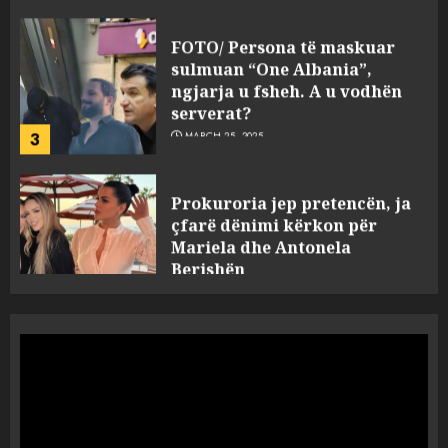
FOTO/ Persona të maskuar
sulmuan “One Albania”,
ngjarja u fsheh. A u vodhën
serverat?
3
MARCH 25, 2025
Prokuroria jep pretencën, ja
çfarë dënimi kërkon për
Mariela dhe Antonela
Berishën
4
MARCH 25, 2025
“Ai që drejtonte makinën më
ngjau me Talo Çelën”,
dëshmia e Nuredin Dumanit
flet për PERSONAT që e
plagosën!
5
MARCH 25, 2025