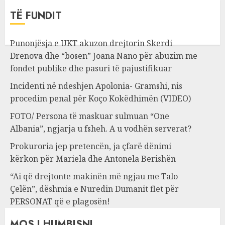
TË FUNDIT
Punonjësja e UKT akuzon drejtorin Skerdi
Drenova dhe “bosen” Joana Nano për abuzim me
fondet publike dhe pasuri të pajustifikuar
Incidenti në ndeshjen Apolonia- Gramshi, nis
procedim penal për Koço Kokëdhimën (VIDEO)
FOTO/ Persona të maskuar sulmuan “One
Albania”, ngjarja u fsheh. A u vodhën serverat?
Prokuroria jep pretencën, ja çfarë dënimi
kërkon për Mariela dhe Antonela Berishën
“Ai që drejtonte makinën më ngjau me Talo
Çelën”, dëshmia e Nuredin Dumanit flet për
PERSONAT që e plagosën!
MOS I HUMBISNI