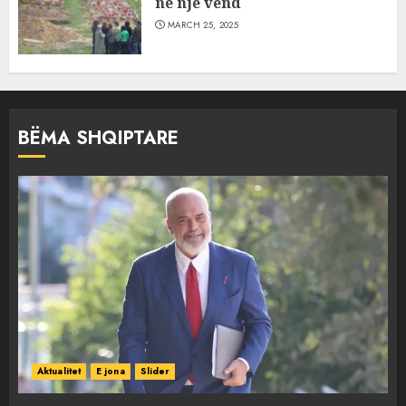
në një vend
MARCH 25, 2025
BËMA SHQIPTARE
Aktualitet
E jona
Slider