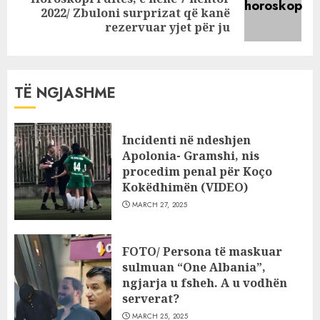
Next
2022/ Zbuloni surprizat që kanë
post:
rezervuar yjet për ju
TË NGJASHME
Incidenti në ndeshjen
Apolonia- Gramshi, nis
procedim penal për Koço
Kokëdhimën (VIDEO)
MARCH 27, 2025
FOTO/ Persona të maskuar
sulmuan “One Albania”,
ngjarja u fsheh. A u vodhën
serverat?
MARCH 25, 2025