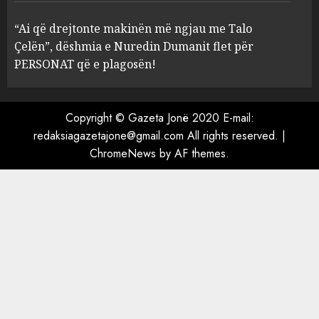
çfarë dënimi kërkon për
Mariela dhe Antonela
“Ai që drejtonte makinën më ngjau me Talo
Berishën
Çelën”, dëshmia e Nuredin Dumanit flet për
4
MARCH 25, 2025
PERSONAT që e plagosën!
“Ai që drejtonte makinën më
ngjau me Talo Çelën”,
Copyright © Gazeta Jonë 2020 E-mail:
dëshmia e Nuredin Dumanit
redaksiagazetajone@gmail.com
All rights reserved.
|
flet për PERSONAT që e
ChromeNews
by AF themes.
plagosën!
5
MARCH 25, 2025