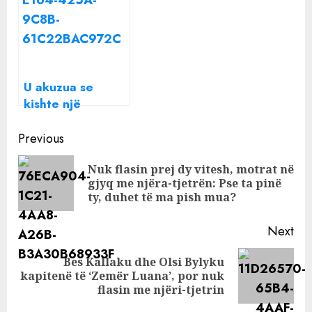
miliardë dollarë
Twitter
U akuzua se
kishte një
romancë me
Continue
gruan e
Previous
bashkëthemeluesit
Reading
Nuk flasin prej dy vitesh, motrat në
të Google,
Pre
gjyq me njëra-tjetrën: Pse ta pinë
reagon Elon Musk
pos
ty, duhet të ma pish mua?
Next
Bes Kallaku dhe Olsi Bylyku
Next
kapitenë të ‘Zemër Luana’, por nuk
post:
flasin me njëri-tjetrin