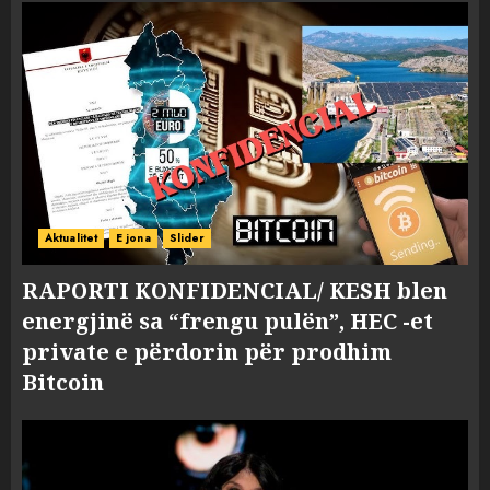
Aktualitet
E jona
Slider
RAPORTI KONFIDENCIAL/ KESH blen
energjinë sa “frengu pulën”, HEC -et
private e përdorin për prodhim
Bitcoin