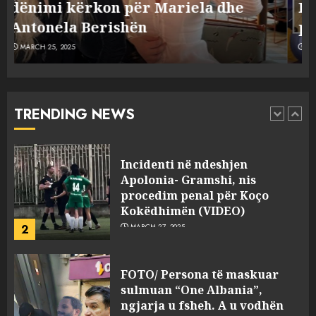
Dumanit flet për PERSONAT që e
plagosën!
5
MARCH 25, 2025
plagosën!
MARCH 25, 2025
Punonjësja e UKT akuzon
drejtorin Skerdi Drenova dhe
“bosen” Joana Nano për
abuzim me fondet publike dhe
TRENDING NEWS
pasuri të pajustifikuar
1
JULY 24, 2025
Incidenti në ndeshjen
Apolonia- Gramshi, nis
procedim penal për Koço
Kokëdhimën (VIDEO)
2
MARCH 27, 2025
FOTO/ Persona të maskuar
sulmuan “One Albania”,
ngjarja u fsheh. A u vodhën