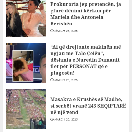
Prokuroria jep pretencën, ja
çfarë dënimi kërkon për
Mariela dhe Antonela
Berishën
MARCH 25, 2025
“Ai që drejtonte makinën më
ngjau me Talo Çelën”,
dëshmia e Nuredin Dumanit
flet për PERSONAT që e
plagosën!
MARCH 25, 2025
Masakra e Krushës së Madhe,
si serbët vranë 243 SHQIPTARË
në një vend
MARCH 25, 2025