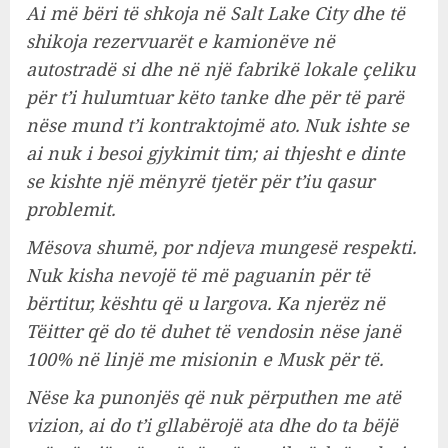
Ai më bëri të shkoja në Salt Lake City dhe të
shikoja rezervuarët e kamionëve në
autostradë si dhe në një fabrikë lokale çeliku
për t’i hulumtuar këto tanke dhe për të parë
nëse mund t’i kontraktojmë ato. Nuk ishte se
ai nuk i besoi gjykimit tim; ai thjesht e dinte
se kishte një mënyrë tjetër për t’iu qasur
problemit.
Mësova shumë, por ndjeva mungesë respekti.
Nuk kisha nevojë të më paguanin për të
bërtitur, kështu që u largova. Ka njerëz në
Tëitter që do të duhet të vendosin nëse janë
100% në linjë me misionin e Musk për të.
Nëse ka punonjës që nuk përputhen me atë
vizion, ai do t’i gllabërojë ata dhe do ta bëjë