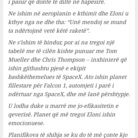
i pasur që donte të dilte në hapësirë.
Ne ishim në aeroplanin e kthimit dhe Eloni u
kthye nga ne dhe tha: “Unë mendoj se mund
ta ndërtojmë vetë këtë raketë”.
Ne s’ishim të bindur, por ai na tregoi një
tabelë me të cilën kishte punuar me Tom
Mueller dhe Chris Thompson – inxhinierë që
ishin gjithashtu pjesë e ekipit
bashkëthemelues të SpaceX. Ato ishin planet
fillestare për Falcon 1, automjeti i parë i
ndërtuar nga SpaceX, dhe më lanë përshtypje.
U lodha duke u marrë me jo-efikasitetin e
qeverisë. Planet që më tregoi Eloni ishin
emocionuese.
Planifikova të shihja se ku do të më çonte kjo