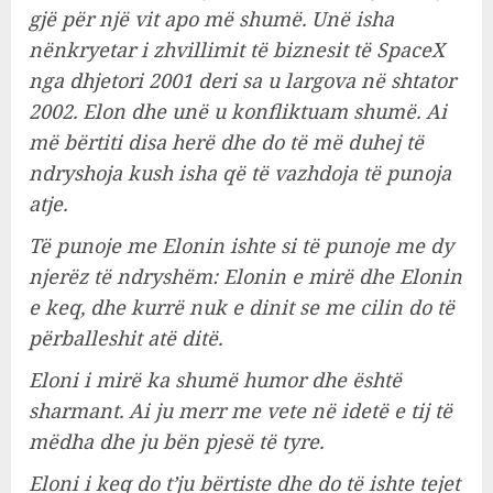
gjë për një vit apo më shumë. Unë isha
nënkryetar i zhvillimit të biznesit të SpaceX
nga dhjetori 2001 deri sa u largova në shtator
2002. Elon dhe unë u konfliktuam shumë. Ai
më bërtiti disa herë dhe do të më duhej të
ndryshoja kush isha që të vazhdoja të punoja
atje.
Të punoje me Elonin ishte si të punoje me dy
njerëz të ndryshëm: Elonin e mirë dhe Elonin
e keq, dhe kurrë nuk e dinit se me cilin do të
përballeshit atë ditë.
Eloni i mirë ka shumë humor dhe është
sharmant. Ai ju merr me vete në idetë e tij të
mëdha dhe ju bën pjesë të tyre.
Eloni i keq do t’ju bërtiste dhe do të ishte tejet