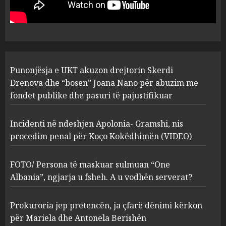
“bosen” Joana Nano për
abuzim me fondet publike dhe
pasuri të pajustifikuar
1
JULY 24, 2025
Incidenti në ndeshjen
Punonjësja e UKT akuzon drejtorin Skerdi
Apolonia- Gramshi, nis
procedim penal për Koço
Drenova dhe “bosen” Joana Nano për abuzim me
Kokëdhimën (VIDEO)
fondet publike dhe pasuri të pajustifikuar
2
MARCH 27, 2025
Incidenti në ndeshjen Apolonia- Gramshi, nis
procedim penal për Koço Kokëdhimën (VIDEO)
FOTO/ Persona të maskuar
sulmuan “One Albania”,
ngjarja u fsheh. A u vodhën
FOTO/ Persona të maskuar sulmuan “One
serverat?
Albania”, ngjarja u fsheh. A u vodhën serverat?
3
MARCH 25, 2025
Prokuroria jep pretencën, ja çfarë dënimi kërkon
Prokuroria jep pretencën, ja
për Mariela dhe Antonela Berishën