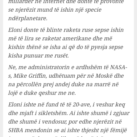
miliarder në internet dhe donte të provonte
se njerëzit mund të ishin një specie
ndërplanetare.
Eloni donte të blinte raketa ruse sepse ishin
më të lira se raketat amerikane dhe më
kishin thënë se isha ai që do të pyesja sepse
kisha punuar me rusët.
Ne, me administratorin e ardhshëm të NASA-
s, Mike Griffin, udhëtuam për në Moskë dhe
na përcollën prej andej duke na marrë në
lojë e duke qeshur me ne.
Eloni ishte në fund të të 20-ave, i veshur keq
dhe mjaft i sikletshëm. Ai ishte shumë i zgjuar
dhe shumë i vendosur, por edhe njerëzit në
SHBA mendonin se ai ishte thjesht një fëmijë