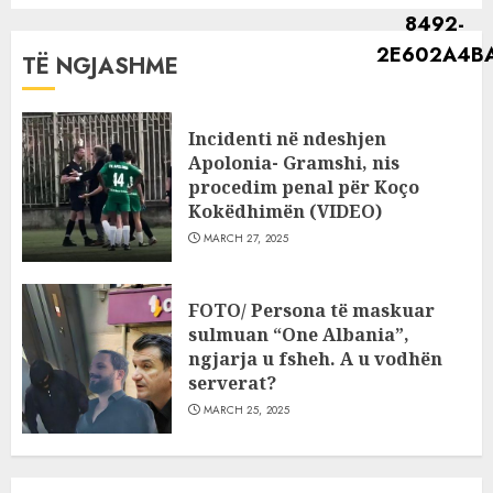
TË NGJASHME
Incidenti në ndeshjen
Apolonia- Gramshi, nis
procedim penal për Koço
Kokëdhimën (VIDEO)
MARCH 27, 2025
FOTO/ Persona të maskuar
sulmuan “One Albania”,
ngjarja u fsheh. A u vodhën
serverat?
MARCH 25, 2025