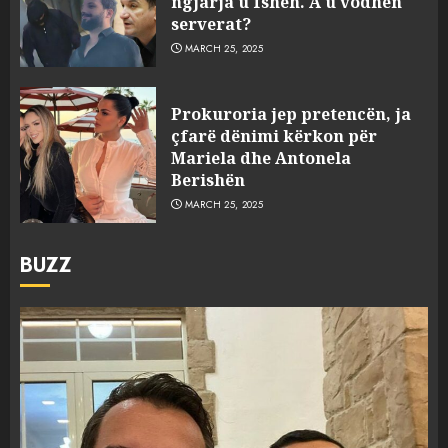
ngjarja u fsheh. A u vodhën
serverat?
MARCH 25, 2025
Prokuroria jep pretencën, ja
çfarë dënimi kërkon për
Mariela dhe Antonela
Berishën
MARCH 25, 2025
BUZZ