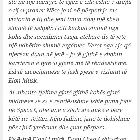
atë në një mënyrë të egër, e cila është e drejta
e tij si pronar. Nëse jeni në përputhje me
vizionin e tij dhe jeni imun ndaj një shefi
shumë të ashpër, i cili kërkon shumë nga
koha dhe mendimet tuaja, atëherë do të jetë
një udhëtim shumë argëtues. Varet nga ajo që
njerëzit duan në jetë – jo të gjithë e shohin
karrierën e tyre si gjënë më të rëndësishme.
Është emocionuese të jesh pjesë e vizionit të
Elon Musk.
Ai mbante fjalime gjatë gjithë kohës gjatë
takimeve se sa e rëndësishme ishte puna jonë
në SpaceX, dhe unë e shoh atë duke e bërë
këtë në Tëitter. Këto fjalime janë të dobishme
për t’ju frymëzuar dhe çuar përpara.
Ky është Eloni i mirë. Eloni i keq i shkarkon