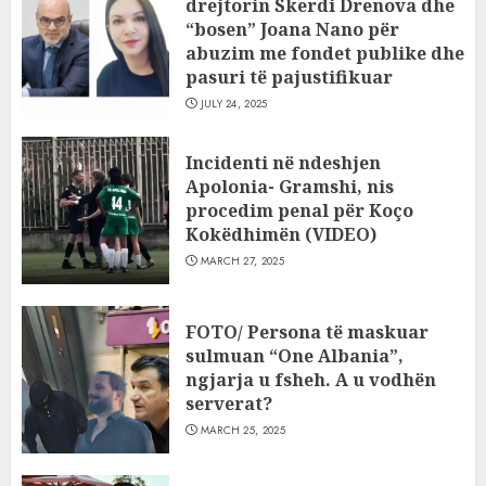
drejtorin Skerdi Drenova dhe
“bosen” Joana Nano për
abuzim me fondet publike dhe
pasuri të pajustifikuar
JULY 24, 2025
Incidenti në ndeshjen
Apolonia- Gramshi, nis
procedim penal për Koço
Kokëdhimën (VIDEO)
MARCH 27, 2025
FOTO/ Persona të maskuar
sulmuan “One Albania”,
ngjarja u fsheh. A u vodhën
serverat?
MARCH 25, 2025