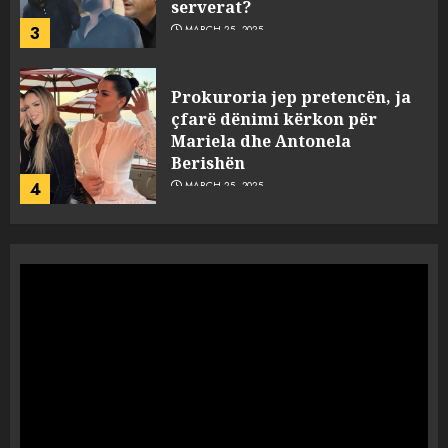
serverat?
3
MARCH 25, 2025
Prokuroria jep pretencën, ja
çfarë dënimi kërkon për
Mariela dhe Antonela
Berishën
4
MARCH 25, 2025
“Ai që drejtonte makinën më
ngjau me Talo Çelën”,
dëshmia e Nuredin Dumanit
flet për PERSONAT që e
plagosën!
5
MARCH 25, 2025
Punonjësja e UKT akuzon
drejtorin Skerdi Drenova dhe