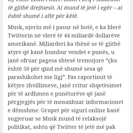
të gjithë drejtuesit. Ai mund të jetë i egër – ai
është shumë i aftë për këtë.
Musk, njeriu më i pasur në botë, e ka blerë
Twitterin në vlerë të 44 miliardë dollarëve
amerikanë. Miliarderi ka thënë se të gjithë
atyre që kanë humbur vendet e punës, u
janë ofruar pagesa shtesë tremujore “çka
është 50 për qind më shumë sesa që
parashikohet me ligj”. Pas raportimit të
këtyre zhvillimeve, janë rritur shqetësimet
për të ardhmen e punëtorëve që janë
përgjegjës për të menaxhuar informacionet
e dëmshme. Grupet për siguri online kanë
sugjeruar se Musk mund të relaksojë
politikat, ashtu që Twitter të jetë më pak