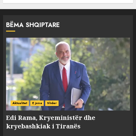
BËMA SHQIPTARE
Aktualitet
E jona
Slider
Edi Rama, Kryeministër dhe
kryebashkiak i Tiranës