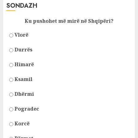
SONDAZH
Ku pushohet më mirë në Shqipëri?
Vlorë
Durrës
Himarë
Ksamil
Dhërmi
Pogradec
Korcë