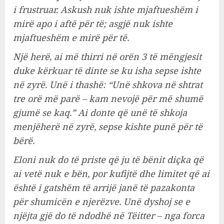
i frustruar. Askush nuk ishte mjaftueshëm i
mirë apo i aftë për të; asgjë nuk ishte
mjaftueshëm e mirë për të.
Një herë, ai më thirri në orën 3 të mëngjesit
duke kërkuar të dinte se ku isha sepse ishte
në zyrë. Unë i thashë: “Unë shkova në shtrat
tre orë më parë – kam nevojë për më shumë
gjumë se kaq.” Ai donte që unë të shkoja
menjëherë në zyrë, sepse kishte punë për të
bërë.
Eloni nuk do të priste që ju të bënit diçka që
ai vetë nuk e bën, por kufijtë dhe limitet që ai
është i gatshëm të arrijë janë të pazakonta
për shumicën e njerëzve. Unë dyshoj se e
njëjta gjë do të ndodhë në Tëitter – nga forca