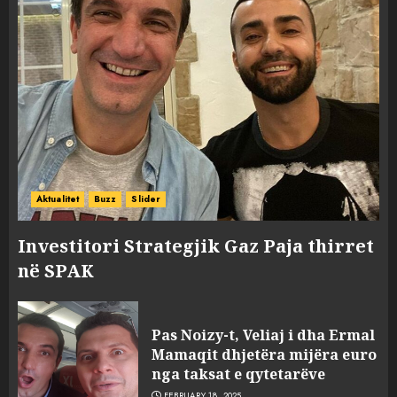
Aktualitet
Buzz
Slider
Investitori Strategjik Gaz Paja thirret
në SPAK
Pas Noizy-t, Veliaj i dha Ermal
Mamaqit dhjetëra mijëra euro
nga taksat e qytetarëve
FEBRUARY 18, 2025