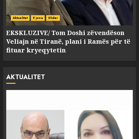
Aktualitet
E jona
Slider
EKSKLUZIVE/ Tom Doshi zëvendëson
Veliajn në Tiranë, plani i Ramës për të
fituar kryeqytetin
AKTUALITET