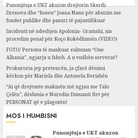
Punonjësja e UKT akuzon drejtorin Skerdi
Drenova dhe “bosen” Joana Nano për abuzim me
fondet publike dhe pasuri të pajustifikuar
Incidenti në ndeshjen Apolonia- Gramshi, nis
procedim penal për Koço Kokëdhimën (VIDEO)
FOTO/ Persona të maskuar sulmuan “One
Albania”, ngjarja u fsheh. A u vodhën serverat?
Prokuroria jep pretencën, ja çfarë dënimi
kërkon për Mariela dhe Antonela Berishën
“Ai që drejtonte makinën më ngjau me Talo
Çelën”, dëshmia e Nuredin Dumanit flet për
PERSONAT që e plagosën!
MOS I HUMBISNI
Punonjësja e UKT akuzon