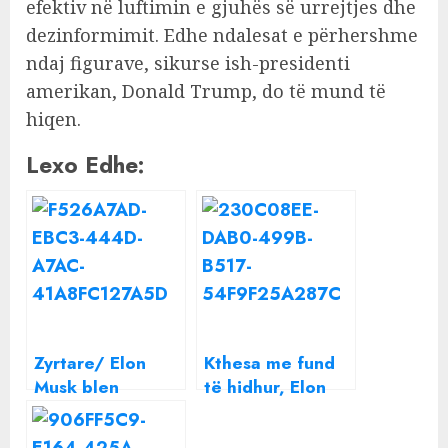
efektiv në luftimin e gjuhës së urrejtjes dhe
dezinformimit. Edhe ndalesat e përhershme
ndaj figurave, sikurse ish-presidenti
amerikan, Donald Trump, do të mund të
hiqen.
Lexo Edhe:
Zyrtare/ Elon
Kthesa me fund
Musk blen
të hidhur, Elon
aksionet e
Musk heq dorë
Twitter për 44
nga blerja e