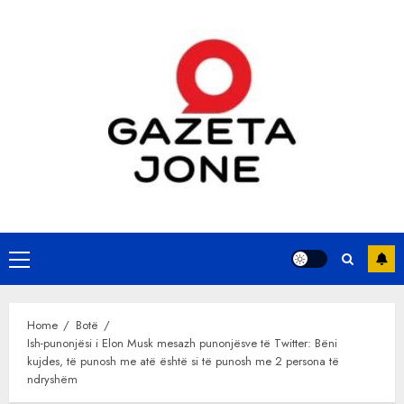
Skip
to
content
Primary
Menu
Home
Botë
Ish-punonjësi i Elon Musk mesazh punonjësve të Twitter: Bëni
kujdes, të punosh me atë është si të punosh me 2 persona të
ndryshëm