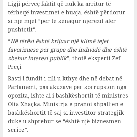
Ligji përveç faktit që nuk ka arritur të
tërheqë investimet e huaja, është përdorur
si një mjet “për të kënaqur njerëzit afër
pushtetit”.
“
Në tërësi është krijuar një klimë tejet
favorizuese për grupe dhe individë dhe është
zbehur interesi publik
”, thotë eksperti Zef
Preçi.
Rasti i fundit i cili u kthye dhe në debat në
Parlament, pas akuzave për korrupsion nga
opozita, ishte ai i bashkëshortit të ministres
Olta Xhaçka. Ministrja e pranoi shpalljen e
bashkëshortit të saj si investitor strategjik
duke u shprehur se “është një biznesmen
serioz”.