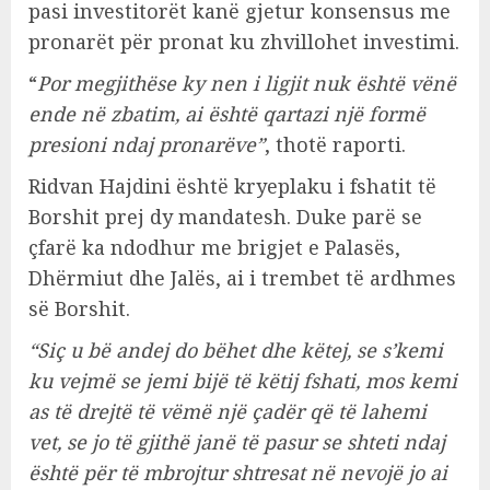
pasi investitorët kanë gjetur konsensus me
pronarët për pronat ku zhvillohet investimi.
“
Por megjithëse ky nen i ligjit nuk është vënë
ende në zbatim, ai është qartazi një formë
presioni ndaj pronarëve”
, thotë raporti.
Ridvan Hajdini është kryeplaku i fshatit të
Borshit prej dy mandatesh. Duke parë se
çfarë ka ndodhur me brigjet e Palasës,
Dhërmiut dhe Jalës, ai i trembet të ardhmes
së Borshit.
“Siç u bë andej do bëhet dhe këtej, se s’kemi
ku vejmë se jemi bijë të këtij fshati, mos kemi
as të drejtë të vëmë një çadër që të lahemi
vet, se jo të gjithë janë të pasur se shteti ndaj
është për të mbrojtur shtresat në nevojë jo ai