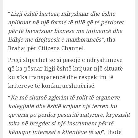
“
Ligji është hartuar, ndryshuar dhe është
aplikuar në një formë të tillë që të përdoret
për të favorizuar biznese me influencë dhe
lidhje me drejtuesit e maxhorancës”
, tha
Brahaj për Citizens Channel.
Preçi shprehet se si pasojë e ndryshimeve
që ka pësuar ligji është krijuar një situatë
ku s’ka transparencë dhe respektim të
kritereve të konkurueshmërisë.
“
Ka më shumë zgjerim të rolit të organeve
kolegjiale dhe është krijuar një terren ku
qeveria po përdor pasuritë natyrore, kryesisht
toka në bregdet si një instrument për të
kënaqur interesat e klientëve të saj
”, thotë