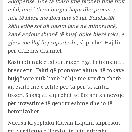
Shqipërisë. Unë ta thash unë pronën time nuk
e fal, unë i them burgut hapu dhe pronat e
mia të blera me flori unë s’i fal. Borshiotët
këtu edhe sot që flasim janë në minorancë,
kanë ardhur shumë të huaj, duke blerë toka, e
gjëra me lloj lloj suportesh”,
shprehet Hajdini
për Citizens Channel.
Kastrioti nuk e fsheh frikën nga betonizimi i
bregdetit. Fakti që pronarët aktual të tokave
bujqësore nuk kanë lidhje me vendin thotë
ai, është më e lehtë për ta për ta shitur
tokën. Sakaq ai shprehet se Borshi ka nevojë
për investime të qëndrueshme dhe jo të
betonizohet.
Ndërsa kryeplaku Ridvan Hajdini shpreson
që e ardhmja e Borshit të jetë ndryshe.