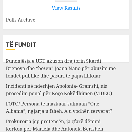
View Results
Polls Archive
TË FUNDIT
Punonjësja e UKT akuzon drejtorin Skerdi
Drenova dhe “bosen” Joana Nano për abuzim me
fondet publike dhe pasuri të pajustifikuar
Incidenti në ndeshjen Apolonia- Gramshi, nis
procedim penal për Koço Kokëdhimën (VIDEO)
FOTO/ Persona të maskuar sulmuan “One
Albania”, ngjarja u fsheh. A u vodhën serverat?
Prokuroria jep pretencën, ja çfarë dënimi
kërkon për Mariela dhe Antonela Berishën