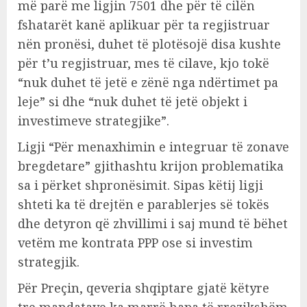
më parë me ligjin 7501 dhe për të cilën
fshatarët kanë aplikuar për ta regjistruar
nën pronësi, duhet të plotësojë disa kushte
për t’u regjistruar, mes të cilave, kjo tokë
“nuk duhet të jetë e zënë nga ndërtimet pa
leje” si dhe “nuk duhet të jetë objekt i
investimeve strategjike”.
Ligji “Për menaxhimin e integruar të zonave
bregdetare” gjithashtu krijon problematika
sa i përket shpronësimit. Sipas këtij ligji
shteti ka të drejtën e parablerjes së tokës
dhe detyron që zhvillimi i saj mund të bëhet
vetëm me kontrata PPP ose si investim
strategjik.
Për Preçin, qeveria shqiptare gjatë këtyre