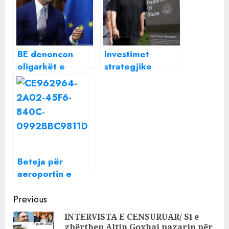
BE denoncon
Investimet
oligarkët e
strategjike
qeverisë: Ligji i
shqetësojnë
Investimeve
aleatetët
Strategjike,
strategjik:
KORRUPTIV
Kompanitë e
oligarkëve të
qeverisë po
marrin GJITHÇKA
Beteja për
aeroportin e
vogël afër Kievit,
Continue
ukrainasit
Previous
rimarrin
Reading
INTERVISTA E CENSURUAR/ Si e
kontrollin e pikës
zbërtheu Altin Goxhaj pazarin për
Pre