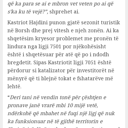
që ka para se ai e mbron vet veten po ai që
s’ka ku të vejë?”,
shprehet ai.
Kastriot Hajdini punon gjatë sezonit turistik
në Borsh dhe prej vitesh e njeh zonën. Ai ka
shqetësim kryesor problemet me pronën të
lindura nga ligji 7501 por njëkohësisht
është i shqetësuar për atë që po i ndodh
bregdetit. Sipas Kastriotit ligji 7051 është
përdorur si katalizator për investitorët në
mënyrë që ti blejnë tokat e fshatarëve më
lehtë.
“
Deri tani në vendin tonë për çështjen e
pronave janë vrarë mbi 10 mijë vetë,
ndërkohë që mbahet në fuqi një ligj që nuk
ka funksionuar në të gjithë territorin e