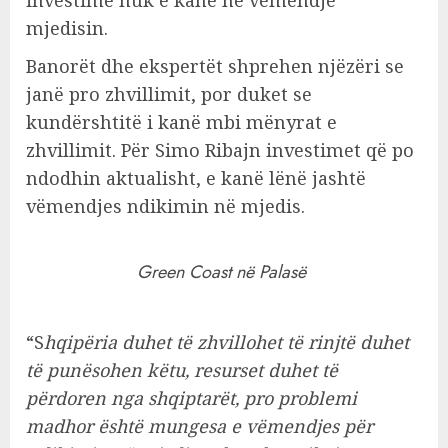
investime nuk e kanë në vëmendje
mjedisin.
Banorët dhe ekspertët shprehen njëzëri se
janë pro zhvillimit, por duket se
kundërshtitë i kanë mbi mënyrat e
zhvillimit. Për Simo Ribajn investimet që po
ndodhin aktualisht, e kanë lënë jashtë
vëmendjes ndikimin në mjedis.
Green Coast në Palasë
“S
hqipëria duhet të zhvillohet të rinjtë duhet
të punësohen këtu, resurset duhet të
përdoren nga shqiptarët, pro problemi
madhor është mungesa e vëmendjes për