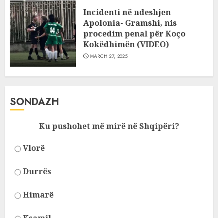
Incidenti në ndeshjen
Apolonia- Gramshi, nis
procedim penal për Koço
Kokëdhimën (VIDEO)
MARCH 27, 2025
SONDAZH
Ku pushohet më mirë në Shqipëri?
Vlorë
Durrës
Himarë