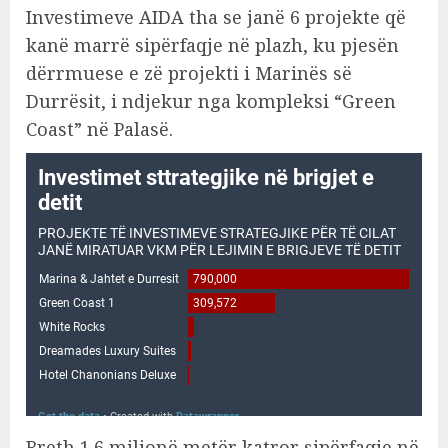
Investimeve AIDA tha se janë 6 projekte që
kanë marrë sipërfaqje në plazh, ku pjesën
dërrmuese e zë projekti i Marinës së
Durrësit, i ndjekur nga kompleksi “Green
Coast” në Palasë.
Rreth 1.6 milionë metër katror sipërfaqje në