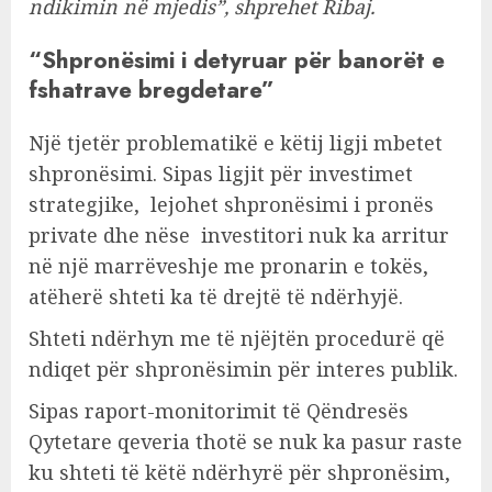
ndikimin në mjedis”, shprehet Ribaj.
“Shpronësimi i detyruar për banorët e
fshatrave bregdetare”
Një tjetër problematikë e këtij ligji mbetet
shpronësimi. Sipas ligjit për investimet
strategjike, lejohet shpronësimi i pronës
private dhe nëse investitori nuk ka arritur
në një marrëveshje me pronarin e tokës,
atëherë shteti ka të drejtë të ndërhyjë.
Shteti ndërhyn me të njëjtën procedurë që
ndiqet për shpronësimin për interes publik.
Sipas raport-monitorimit të Qëndresës
Qytetare qeveria thotë se nuk ka pasur raste
ku shteti të këtë ndërhyrë për shpronësim,