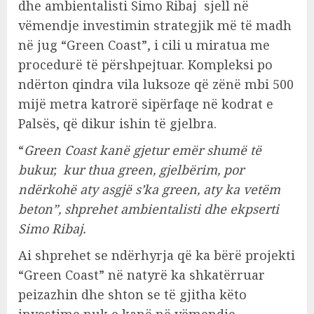
dhe ambientalisti Simo Ribaj sjell në
vëmendje investimin strategjik më të madh
në jug “Green Coast”, i cili u miratua me
procedurë të përshpejtuar. Kompleksi po
ndërton qindra vila luksoze që zënë mbi 500
mijë metra katrorë sipërfaqe në kodrat e
Palsës, që dikur ishin të gjelbra.
“
Green Coast kanë gjetur emër shumë të
bukur, kur thua green, gjelbërim, por
ndërkohë aty asgjë s’ka green, aty ka vetëm
beton”, shprehet ambientalisti dhe ekpserti
Simo Ribaj.
Ai shprehet se ndërhyrja që ka bërë projekti
“Green Coast” në natyrë ka shkatërruar
peizazhin dhe shton se të gjitha këto