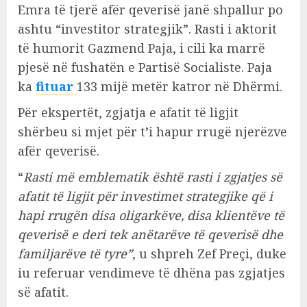
Emra të tjerë afër qeverisë janë shpallur po
ashtu “investitor strategjik”. Rasti i aktorit
të humorit Gazmend Paja, i cili ka marrë
pjesë në fushatën e Partisë Socialiste. Paja
ka
fituar
133 mijë metër katror në Dhërmi.
Për ekspertët, zgjatja e afatit të ligjit
shërbeu si mjet për t’i hapur rrugë njerëzve
afër qeverisë.
“
Rasti më emblematik është rasti i zgjatjes së
afatit të ligjit për investimet strategjike që i
hapi rrugën disa oligarkëve, disa klientëve të
qeverisë e deri tek anëtarëve të qeverisë dhe
familjarëve të tyre”
, u shpreh Zef Preçi, duke
iu referuar vendimeve të dhëna pas zgjatjes
së afatit.