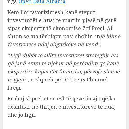
nga
Open Data Albania
.
Këto lloj favorizimesh kanë stepur
investitorët e huaj të marrin pjesë në garë,
sipas ekspertit të ekonomisë Zef Preçi. Ai
shton se ata tërhiqen pasi shohin “n
jë klimë
favorizuese ndaj oligarkëve në vend”.
“
Ligji duhët të sillte investiorët strategjik, ata
që janë emra të njohur në perëndim që kanë
ekspertizë kapacitet financiar, përvojë shumë
të gjatë
”, u shpreh për Citizens Channel
Preçi.
Brahaj shprehet se është qeveria ajo që ka
dështuar në thitjen e investitorëve të huaj
dhe jo ligji.