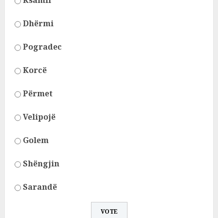
Ksamil
Dhërmi
Pogradec
Korcë
Përmet
Velipojë
Golem
Shëngjin
Sarandë