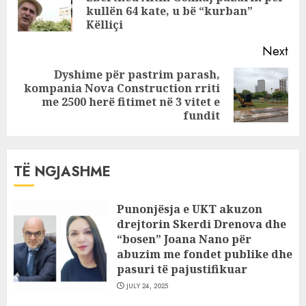
strategjike
kullën 64 kate, u bë “kurban”
pos
Këlliçi
Next
Dyshime për pastrim parash,
kompania Nova Construction rriti
Next
me 2500 herë fitimet në 3 vitet e
post:
fundit
TË NGJASHME
Punonjësja e UKT akuzon
drejtorin Skerdi Drenova dhe
“bosen” Joana Nano për
abuzim me fondet publike dhe
pasuri të pajustifikuar
JULY 24, 2025