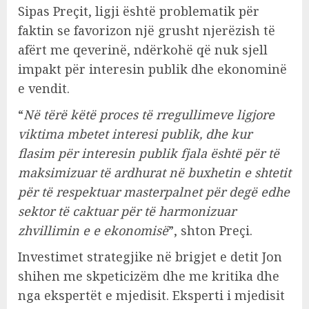
Sipas Preçit, ligji është problematik për
faktin se favorizon një grusht njerëzish të
afërt me qeverinë, ndërkohë që nuk sjell
impakt për interesin publik dhe ekonominë
e vendit.
“
Në tërë këtë proces të rregullimeve ligjore
viktima mbetet interesi publik, dhe kur
flasim për interesin publik fjala është për të
maksimizuar të ardhurat në buxhetin e shtetit
për të respektuar masterpalnet për degë edhe
sektor të caktuar për të harmonizuar
zhvillimin e e ekonomisë
”, shton Preçi.
Investimet strategjike në brigjet e detit Jon
shihen me skpeticizëm dhe me kritika dhe
nga ekspertët e mjedisit. Eksperti i mjedisit