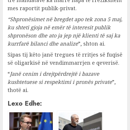
tre mandatave ka marrë hapa të rrezikshëm
mes raportit publik-privat.
“Shpronësimet në bregdet apo tek zona 5 maj,
ku shteti gjoja në emër të interesit publik
shpronëson dhe ato ja jep një klienti të saj ka
kurrfarë bilanci dhe analize
”, shton ai.
Sipas tij këto janë tregues të rritjes së fuqisë
së oligarkisë në vendimmarrjen e qeverisë.
“
Janë cenim i drejtpërdrejtë i bazave
kushtetuese si respektimi i pronës private
”,
thotë ai.
Lexo Edhe: