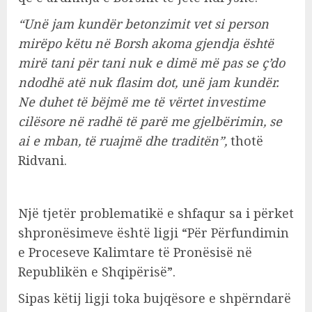
“Unë jam kundër betonzimit vet si person
mirëpo këtu në Borsh akoma gjendja është
mirë tani për tani nuk e dimë më pas se ç’do
ndodhë atë nuk flasim dot, unë jam kundër.
Ne duhet të bëjmë me të vërtet investime
cilësore në radhë të parë me gjelbërimin, se
ai e mban, të ruajmë dhe traditën”,
thotë
Ridvani.
Një tjetër problematikë e shfaqur sa i përket
shpronësimeve është ligji “Për Përfundimin
e Proceseve Kalimtare të Pronësisë në
Republikën e Shqipërisë”.
Sipas këtij ligji toka bujqësore e shpërndarë