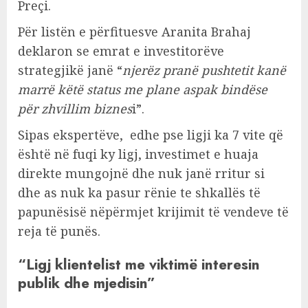
Preçi.
Për listën e përfituesve Aranita Brahaj
deklaron se emrat e investitorëve
strategjikë janë “
njerëz pranë pushtetit kanë
marrë këtë status me plane aspak bindëse
për zhvillim biznes
i”.
Sipas ekspertëve, edhe pse ligji ka 7 vite që
është në fuqi ky ligj, investimet e huaja
direkte mungojnë dhe nuk janë rritur si
dhe as nuk ka pasur rënie te shkallës të
papunësisë nëpërmjet krijimit të vendeve të
reja të punës.
“Ligj klientelist me viktimë interesin
publik dhe mjedisin”