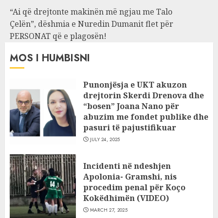
“Ai që drejtonte makinën më ngjau me Talo
Çelën”, dëshmia e Nuredin Dumanit flet për
PERSONAT që e plagosën!
MOS I HUMBISNI
Punonjësja e UKT akuzon
drejtorin Skerdi Drenova dhe
“bosen” Joana Nano për
abuzim me fondet publike dhe
pasuri të pajustifikuar
JULY 24, 2025
Incidenti në ndeshjen
Apolonia- Gramshi, nis
procedim penal për Koço
Kokëdhimën (VIDEO)
MARCH 27, 2025