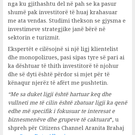
nga ku gjithashtu del në pah se ka pasur
shumë pak investitorë të huaj krahasuar
me ata vendas. Studimi thekson se gjysma e
investimeve strategjike janë bërë në
sektorin e turizmit.
Ekspertët e cilësojnë si një ligj klientelist
dhe monopolizues, pasi sipas tyre së pari ai
ka dështuar të thith investitorë të njohur
dhe së dyti është përdor si mjet për të
kënaqur njerëz të afërt me pushtetin.
“Me sa duket ligji është hartuar keq dhe
vullneti me të cilin është zbatuar ligji ka qenë
edhe më specifik i fokusuar te interesat e
biznesmenëve dhe grupeve të caktuara
“, u
shpreh për Citizens Channel Aranita Brahaj