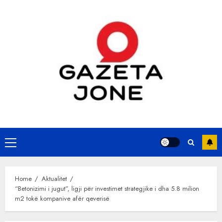
Skip
to
content
Primary
Menu
Home
Aktualitet
“Betonizimi i jugut”, ligji për investimet strategjike i dha 5.8 milion
m2 tokë kompanive afër qeverisë