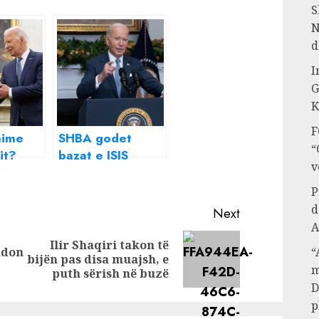
S
N
d
I
G
K
F
hime
SHBA godet
“
it?
bazat e ISIS
v
 e di
brenda Sirisë,
nyahu
Biden: Assad
P
ezull
duhet ndëshkuar,
d
Next
min
rënia e regjimit
A
kuar
një akt drejtësie
Ilir Shaqiri takon të
hdon
“
Previous
Next
jet
bijën pas disa muajsh, e
m
post:
post:
puth sërish në buzë
e
D
p