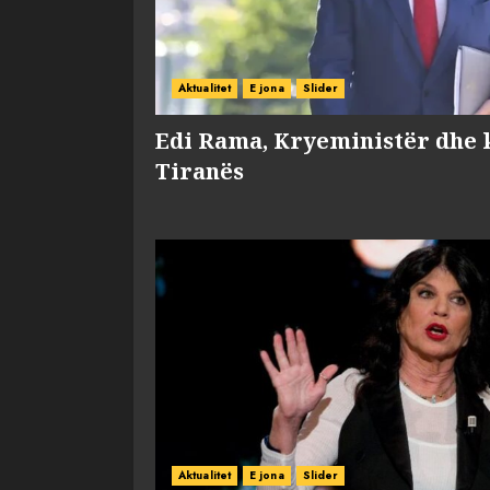
Aktualitet
E jona
Slider
Edi Rama, Kryeministër dhe 
Tiranës
Aktualitet
E jona
Slider