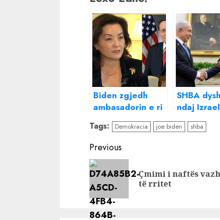
Biden zgjedh
SHBA dys
ambasadorin e ri
ndaj Izrael
të SHBA në
Biden: Nuk
Tags:
Demokracia
joe biden
shba
Shqipëri, kush do
nëse Neta
ta zërë vendin e
po mban p
Continue
Previous
Yuri Kim
armëpushi
Reading
për të ndi
Çmimi i naftës vaz
tek zgjedh
të rritet
amerikan