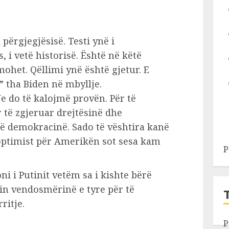
përgjegjësisë. Testi ynë i
 i vetë historisë. Është në këtë
het. Qëllimi ynë është gjetur. E
” tha Biden në mbyllje.
e do të kalojmë provën. Për të
r të zgjeruar drejtësinë dhe
ë demokracinë. Sado të vështira kanë
optimist për Amerikën sot sesa kam
P
ni i Putinit vetëm sa i kishte bërë
in vendosmërinë e tyre për të
ritje.
P