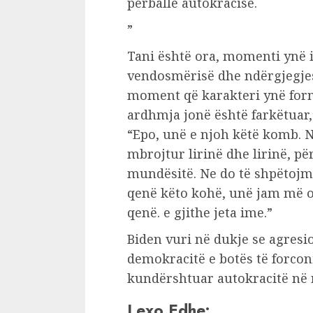
përballë autokracisë.
”
Tani është ora, momenti ynë i 
vendosmërisë dhe ndërgjegjes,
moment që karakteri ynë formo
ardhmja jonë është farkëtuar,
“Epo, unë e njoh këtë komb. N
mbrojtur lirinë dhe lirinë, pë
mundësitë. Ne do të shpëtojm
qenë këto kohë, unë jam më 
qenë. e gjithe jeta ime.”
Biden vuri në dukje se agresio
demokracitë e botës të forcon
kundërshtuar autokracitë në r
Lexo Edhe: