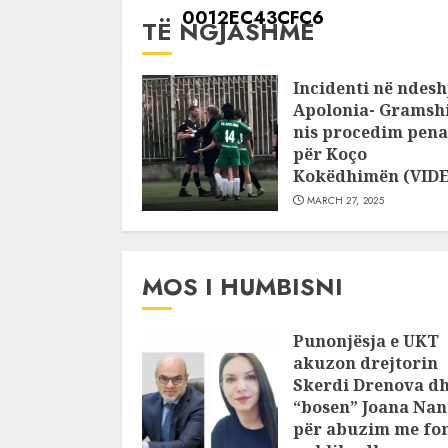
TË NGJASHME
Incidenti në ndesh
Apolonia- Gramshi
nis procedim pena
për Koço
Kokëdhimën (VID
MARCH 27, 2025
MOS I HUMBISNI
Punonjësja e UKT
akuzon drejtorin
Skerdi Drenova d
“bosen” Joana Nan
për abuzim me fo