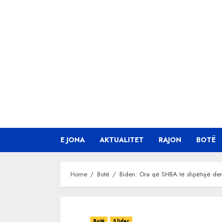
Skip
to
content
E JONA
AKTUALITET
RAJON
BOTË
Home
Botë
Biden: Ora që SHBA të shpëtojë de
Botë
Slider