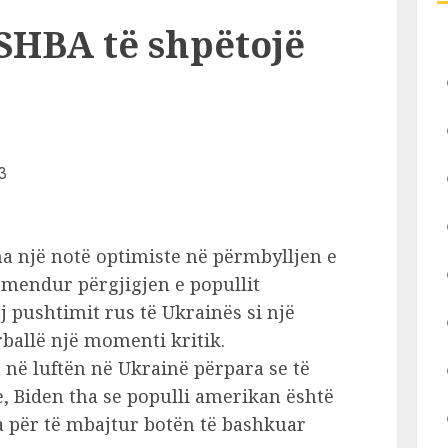
 SHBA të shpëtojë
ha një notë optimiste në përmbylljen e
përmendur përgjigjen e popullit
 pushtimit rus të Ukrainës si një
rballë një momenti kritik.
 në luftën në Ukrainë përpara se të
, Biden tha se populli amerikan është
a për të mbajtur botën të bashkuar