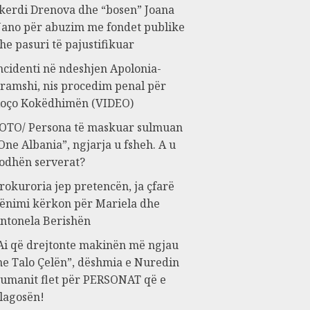
kerdi Drenova dhe “bosen” Joana
ano për abuzim me fondet publike
he pasuri të pajustifikuar
ncidenti në ndeshjen Apolonia-
ramshi, nis procedim penal për
oço Kokëdhimën (VIDEO)
OTO/ Persona të maskuar sulmuan
One Albania”, ngjarja u fsheh. A u
odhën serverat?
rokuroria jep pretencën, ja çfarë
ënimi kërkon për Mariela dhe
ntonela Berishën
Ai që drejtonte makinën më ngjau
e Talo Çelën”, dëshmia e Nuredin
umanit flet për PERSONAT që e
lagosën!