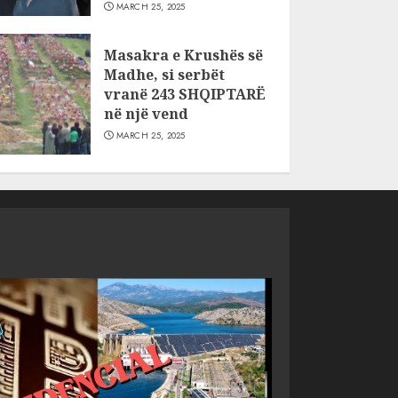
MARCH 25, 2025
Masakra e Krushës së
Madhe, si serbët
vranë 243 SHQIPTARË
në një vend
MARCH 25, 2025