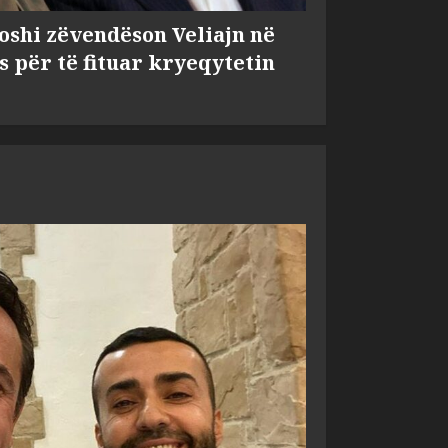
shi zëvendëson Veliajn në
s për të fituar kryeqytetin