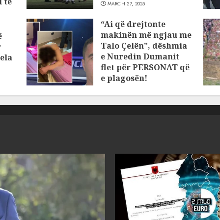
 të
MARCH 27, 2025
“Ai që drejtonte
makinën më ngjau me
ë
Talo Çelën”, dëshmia
r
e Nuredin Dumanit
ela
flet për PERSONAT që
e plagosën!
MARCH 25, 2025