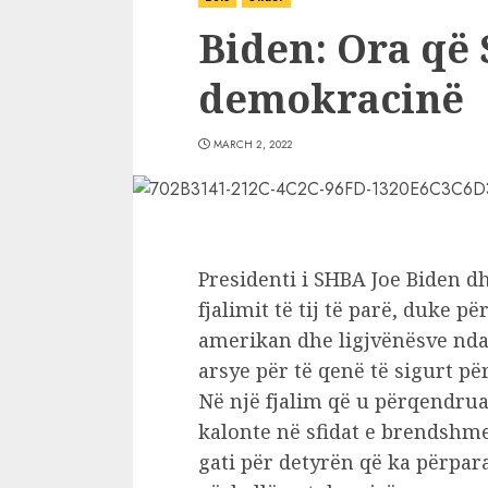
Biden: Ora që
demokracinë
MARCH 2, 2022
Presidenti i SHBA Joe Biden d
fjalimit të tij të parë, duke 
amerikan dhe ligjvënësve ndaj
arsye për të qenë të sigurt pë
Në një fjalim që u përqendrua
kalonte në sfidat e brendshme
gati për detyrën që ka përpar