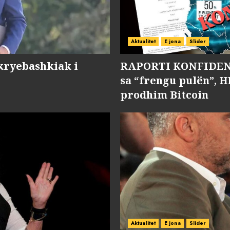
Aktualitet
E jona
Slider
kryebashkiak i
RAPORTI KONFIDENC
sa “frengu pulën”, H
prodhim Bitcoin
Aktualitet
E jona
Slider