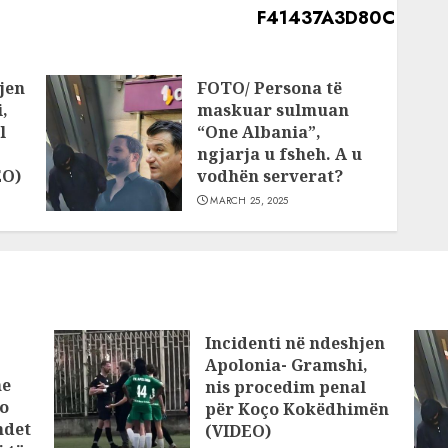
jen
FOTO/ Persona të
,
maskuar sulmuan
l
“One Albania”,
ngjarja u fsheh. A u
EO)
vodhën serverat?
MARCH 25, 2025
Incidenti në ndeshjen
Apolonia- Gramshi,
he
nis procedim penal
o
për Koço Kokëdhimën
ndet
(VIDEO)