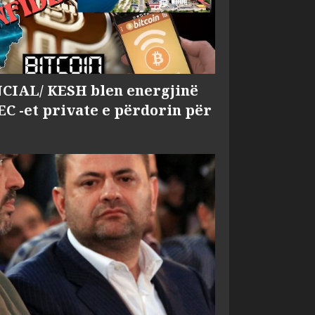
IAL/ KESH blen energjinë
EC -et private e përdorin për