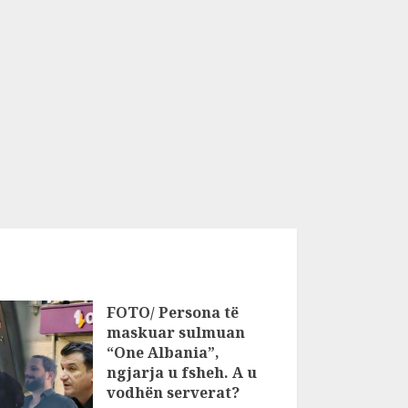
FOTO/ Persona të
maskuar sulmuan
“One Albania”,
ngjarja u fsheh. A u
vodhën serverat?