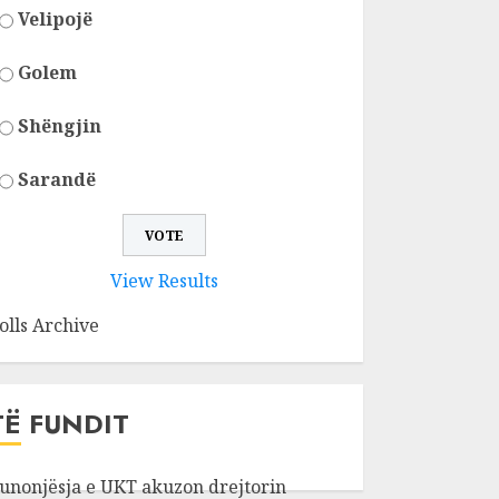
Velipojë
Golem
Shëngjin
Sarandë
View Results
olls Archive
TË FUNDIT
unonjësja e UKT akuzon drejtorin