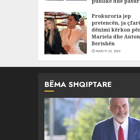
publike dhe pasuri
pajustifikuar
Prokuroria jep
JULY 24, 2025
pretencën, ja çfar
dënimi kërkon pë
Mariela dhe Anton
Berishën
MARCH 25, 2025
BËMA SHQIPTARE