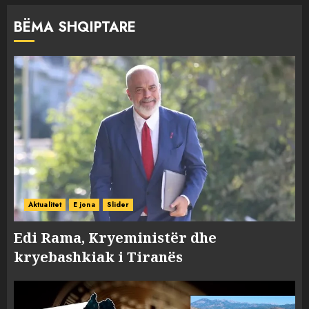
BËMA SHQIPTARE
Aktualitet
E jona
Slider
Edi Rama, Kryeministër dhe
kryebashkiak i Tiranës