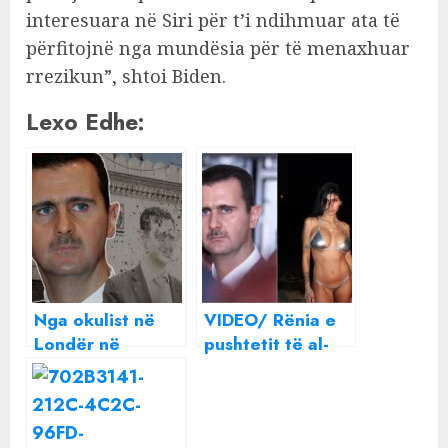
interesuara në Siri për t’i ndihmuar ata të
përfitojnë nga mundësia për të menaxhuar
rrezikun”, shtoi Biden.
Lexo Edhe:
Nga okulist në
VIDEO/ Rënia e
Londër në
pushtetit të al-
diktator të Sirisë:
Assad, reagimi
Ngjitja dhe rënia
epik i
e Bashar al-Assad
pornostares më
të famshme në