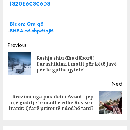
botë
Biden: Ora që
SHBA të shpëtojë
demokracinë
Continue
Previous
Reading
Reshje shiu dhe dëborë!
Pre
Parashikimi i motit për këtë javë
pos
për të gjitha qytetet
Next
Rrëzimi nga pushteti i Assad i jep
Next
një goditje të madhe edhe Rusisë e
post:
Iranit: Çfarë pritet të ndodhë tani?