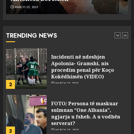
MARCH 25, 2025
Punonjësja e UKT akuzon
drejtorin Skerdi Drenova dhe
“bosen” Joana Nano për
abuzim me fondet publike dhe
TRENDING NEWS
pasuri të pajustifikuar
1
JULY 24, 2025
Incidenti në ndeshjen
Apolonia- Gramshi, nis
procedim penal për Koço
Kokëdhimën (VIDEO)
2
MARCH 27, 2025
FOTO/ Persona të maskuar
sulmuan “One Albania”,
ngjarja u fsheh. A u vodhën
serverat?
3
MARCH 25, 2025