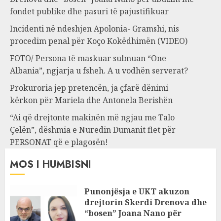
fondet publike dhe pasuri të pajustifikuar
Incidenti në ndeshjen Apolonia- Gramshi, nis
procedim penal për Koço Kokëdhimën (VIDEO)
FOTO/ Persona të maskuar sulmuan “One
Albania”, ngjarja u fsheh. A u vodhën serverat?
Prokuroria jep pretencën, ja çfarë dënimi
kërkon për Mariela dhe Antonela Berishën
“Ai që drejtonte makinën më ngjau me Talo
Çelën”, dëshmia e Nuredin Dumanit flet për
PERSONAT që e plagosën!
MOS I HUMBISNI
Punonjësja e UKT akuzon
drejtorin Skerdi Drenova dhe
“bosen” Joana Nano për