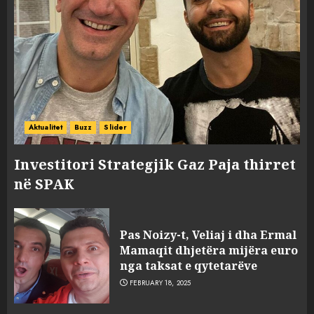
Aktualitet
Buzz
Slider
Investitori Strategjik Gaz Paja thirret
në SPAK
Pas Noizy-t, Veliaj i dha Ermal
Mamaqit dhjetëra mijëra euro
nga taksat e qytetarëve
FEBRUARY 18, 2025