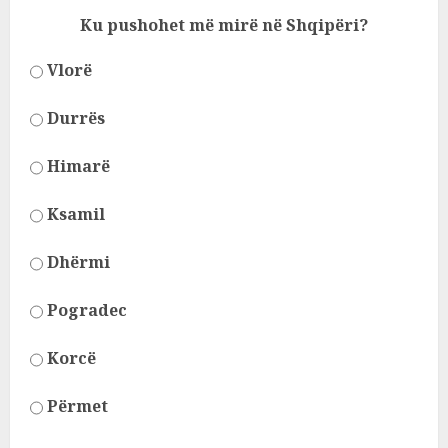
Ku pushohet më mirë në Shqipëri?
Vlorë
Durrës
Himarë
Ksamil
Dhërmi
Pogradec
Korcë
Përmet