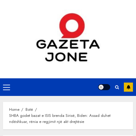
Skip
to
content
Primary
Menu
Home
Botë
SHBA godet bazat e ISIS brenda Sirisë, Biden: Assad duhet
ndëshkuar, rënia e regjimit një akt drejtësie