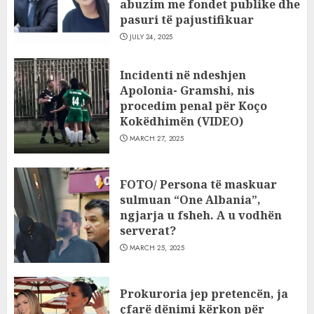
abuzim me fondet publike dhe
pasuri të pajustifikuar
JULY 24, 2025
Incidenti në ndeshjen
Apolonia- Gramshi, nis
procedim penal për Koço
Kokëdhimën (VIDEO)
MARCH 27, 2025
FOTO/ Persona të maskuar
sulmuan “One Albania”,
ngjarja u fsheh. A u vodhën
serverat?
MARCH 25, 2025
Prokuroria jep pretencën, ja
çfarë dënimi kërkon për