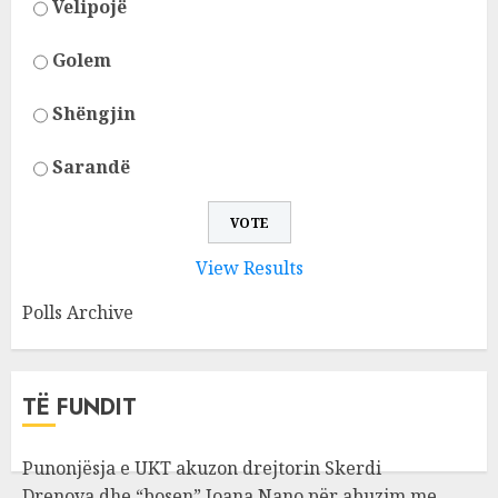
Velipojë
Golem
Shëngjin
Sarandë
View Results
Polls Archive
TË FUNDIT
Punonjësja e UKT akuzon drejtorin Skerdi
Drenova dhe “bosen” Joana Nano për abuzim me