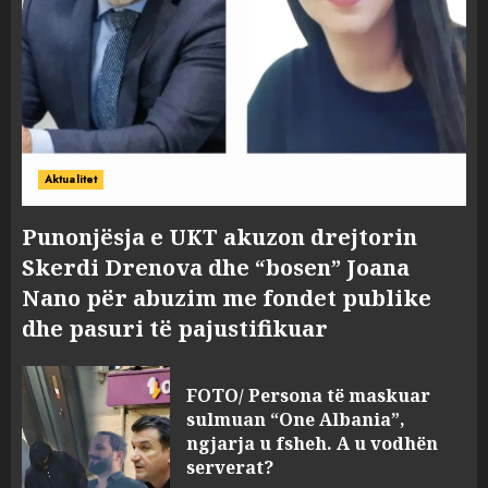
Aktualitet
Punonjësja e UKT akuzon drejtorin
Skerdi Drenova dhe “bosen” Joana
Nano për abuzim me fondet publike
dhe pasuri të pajustifikuar
FOTO/ Persona të maskuar
sulmuan “One Albania”,
ngjarja u fsheh. A u vodhën
serverat?