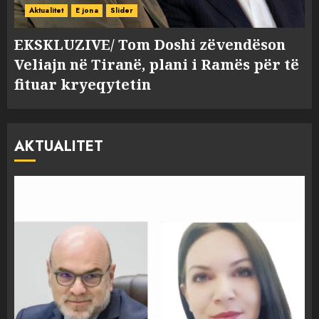
Aktualitet
E jona
Slider
EKSKLUZIVE/ Tom Doshi zëvendëson
Veliajn në Tiranë, plani i Ramës për të
fituar kryeqytetin
AKTUALITET