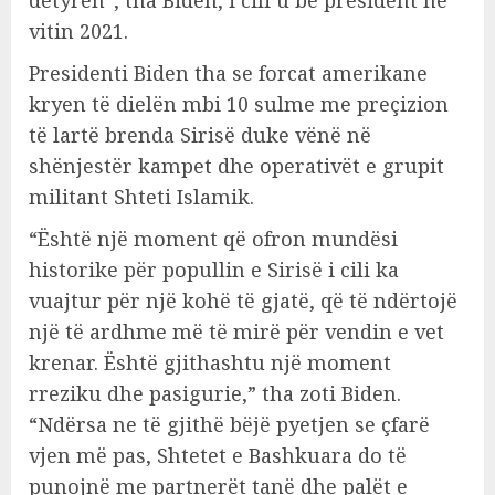
detyrën”, tha Biden, i cili u bë president në
vitin 2021.
Presidenti Biden tha se forcat amerikane
kryen të dielën mbi 10 sulme me preçizion
të lartë brenda Sirisë duke vënë në
shënjestër kampet dhe operativët e grupit
militant Shteti Islamik.
“Është një moment që ofron mundësi
historike për popullin e Sirisë i cili ka
vuajtur për një kohë të gjatë, që të ndërtojë
një të ardhme më të mirë për vendin e vet
krenar. Është gjithashtu një moment
rreziku dhe pasigurie,” tha zoti Biden.
“Ndërsa ne të gjithë bëjë pyetjen se çfarë
vjen më pas, Shtetet e Bashkuara do të
punojnë me partnerët tanë dhe palët e