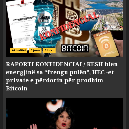
Aktualitet
E jona
Slider
RAPORTI KONFIDENCIAL/ KESH blen
energjinë sa “frengu pulën”, HEC -et
private e përdorin për prodhim
Bitcoin