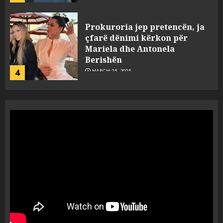
Prokuroria jep pretencën, ja
çfarë dënimi kërkon për
Mariela dhe Antonela
Berishën
4
MARCH 25, 2025
“Ai që drejtonte makinën më
ngjau me Talo Çelën”,
dëshmia e Nuredin Dumanit
flet për PERSONAT që e
plagosën!
5
MARCH 25, 2025
Punonjësja e UKT akuzon
drejtorin Skerdi Drenova dhe
“bosen” Joana Nano për
abuzim me fondet publike dhe