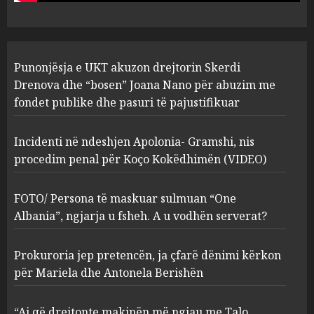
pasuri të pajustifikuar
1
JULY 24, 2025
Incidenti në ndeshjen
Punonjësja e UKT akuzon drejtorin Skerdi
Apolonia- Gramshi, nis
procedim penal për Koço
Drenova dhe “bosen” Joana Nano për abuzim me
Kokëdhimën (VIDEO)
fondet publike dhe pasuri të pajustifikuar
2
MARCH 27, 2025
Incidenti në ndeshjen Apolonia- Gramshi, nis
procedim penal për Koço Kokëdhimën (VIDEO)
FOTO/ Persona të maskuar
sulmuan “One Albania”,
ngjarja u fsheh. A u vodhën
FOTO/ Persona të maskuar sulmuan “One
serverat?
Albania”, ngjarja u fsheh. A u vodhën serverat?
3
MARCH 25, 2025
Prokuroria jep pretencën, ja çfarë dënimi kërkon
Prokuroria jep pretencën, ja
për Mariela dhe Antonela Berishën
çfarë dënimi kërkon për
Mariela dhe Antonela
“Ai që drejtonte makinën më ngjau me Talo