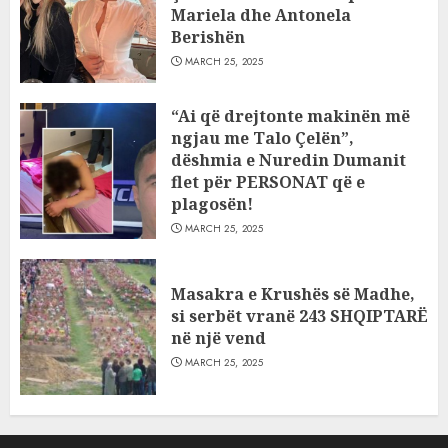
Mariela dhe Antonela
Berishën
MARCH 25, 2025
“Ai që drejtonte makinën më
ngjau me Talo Çelën”,
dëshmia e Nuredin Dumanit
flet për PERSONAT që e
plagosën!
MARCH 25, 2025
Masakra e Krushës së Madhe,
si serbët vranë 243 SHQIPTARË
në një vend
MARCH 25, 2025