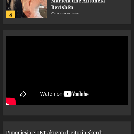
Berishën
4
MARCH 25, 2025
“Ai që drejtonte makinën më
ngjau me Talo Çelën”,
dëshmia e Nuredin Dumanit
flet për PERSONAT që e
plagosën!
5
MARCH 25, 2025
Punonjësja e UKT akuzon
drejtorin Skerdi Drenova dhe
“bosen” Joana Nano për
abuzim me fondet publike dhe
pasuri të pajustifikuar
1
JULY 24, 2025
Incidenti në ndeshjen
Punonjësja e UKT akuzon drejtorin Skerdi
Apolonia- Gramshi, nis