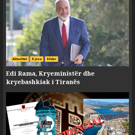
Aktualitet
E jona
Slider
Edi Rama, Kryeministër dhe
kryebashkiak i Tiranës