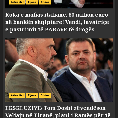
Aktualitet
E jona
Slider
Koka e mafias italiane, 80 milion euro
në bankën shqiptare! Vendi, lavatriçe
e pastrimit të PARAVE të drogës
Aktualitet
E jona
Slider
EKSKLUZIVE/ Tom Doshi zëvendëson
Veliajn në Tiranë, plani i Ramës për të