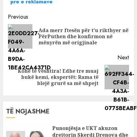
pre e reklamave
të rreme në
Continue
rrjetet sociale
Previous
Reading
Ada merr ftesën për t’u rikthyer në
Pre
PërPuthen dhe konfirmon në
pos
mënyrën më origjinale
Next
Kohë të vështira! Edhe tre muaj
Next
bukë kemi, ekspertët: Rama të
post:
blejë grurë sa më shpejt
TË NGJASHME
Punonjësja e UKT akuzon
drejtorin Skerdi Drenova dhe