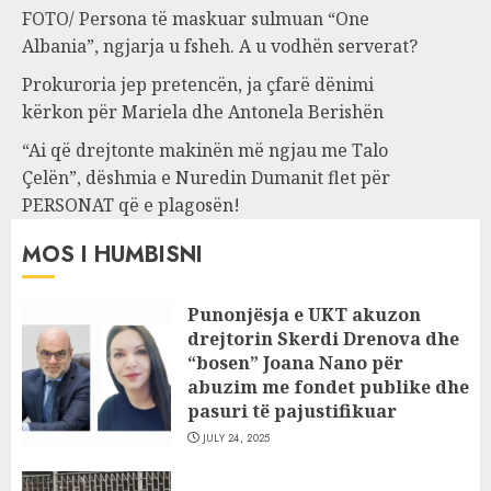
FOTO/ Persona të maskuar sulmuan “One
Albania”, ngjarja u fsheh. A u vodhën serverat?
Prokuroria jep pretencën, ja çfarë dënimi
kërkon për Mariela dhe Antonela Berishën
“Ai që drejtonte makinën më ngjau me Talo
Çelën”, dëshmia e Nuredin Dumanit flet për
PERSONAT që e plagosën!
MOS I HUMBISNI
Punonjësja e UKT akuzon
drejtorin Skerdi Drenova dhe
“bosen” Joana Nano për
abuzim me fondet publike dhe
pasuri të pajustifikuar
JULY 24, 2025