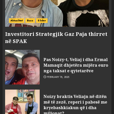
Aktualitet
Buzz
Slider
Investitori Strategjik Gaz Paja thirret
në SPAK
Pas Noizy-t, Veliaj i dha Ermal
Mamaqit dhjetëra mijëra euro
nga taksat e qytetarëve
FEBRUARY 18, 2025
FOTO/ Persona të maskuar
Noizy braktis Veliajn në ditën
sulmuan “One Albania”,
më të zezë, reperi i pabesë me
ngjarja u fsheh. A u vodhën
kryebashkiakun që i dha
serverat?
milionat?