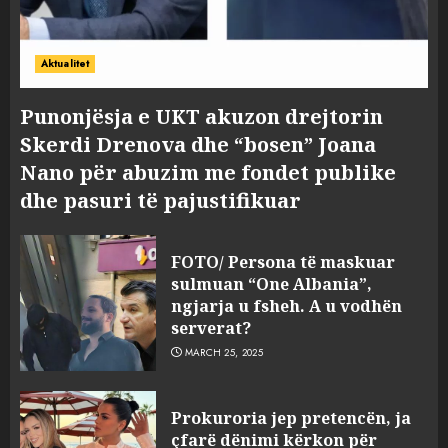
Aktualitet
Punonjësja e UKT akuzon drejtorin
Skerdi Drenova dhe “bosen” Joana
Nano për abuzim me fondet publike
dhe pasuri të pajustifikuar
FOTO/ Persona të maskuar
sulmuan “One Albania”,
ngjarja u fsheh. A u vodhën
serverat?
MARCH 25, 2025
Prokuroria jep pretencën, ja
çfarë dënimi kërkon për