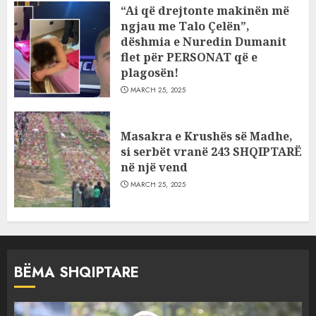
“Ai që drejtonte makinën më
ngjau me Talo Çelën”,
dëshmia e Nuredin Dumanit
flet për PERSONAT që e
plagosën!
MARCH 25, 2025
Masakra e Krushës së Madhe,
si serbët vranë 243 SHQIPTARË
në një vend
MARCH 25, 2025
BËMA SHQIPTARE