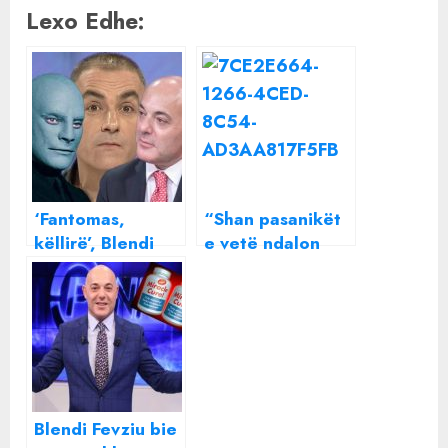
Lexo Edhe:
‘Fantomas,
“Shan pasanikët
këllirë’, Blendi
e vetë ndalon
Fevziu reagon
skafin në breg”/ I
ndaj sharjeve të
publikuan foton
Arjan Çanit:
që po ‘thyen’
Nuk…
rrjetin, reagon i
revoltuar Blendi
Fevziu
Blendi Fevziu bie