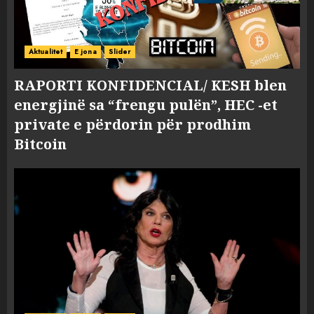
Aktualitet
E jona
Slider
RAPORTI KONFIDENCIAL/ KESH blen
energjinë sa “frengu pulën”, HEC -et
private e përdorin për prodhim
Bitcoin