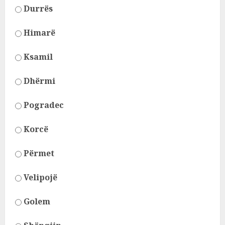
Durrës
Himarë
Ksamil
Dhërmi
Pogradec
Korcë
Përmet
Velipojë
Golem