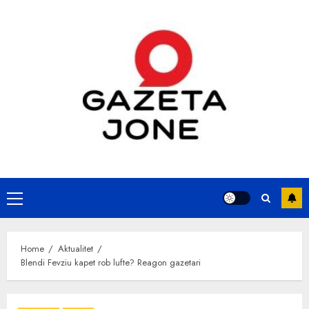
Skip
to
content
Primary
Menu
Home
Aktualitet
Blendi Fevziu kapet rob lufte? Reagon gazetari