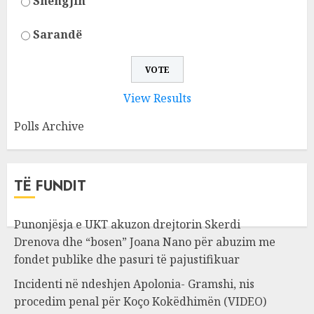
Shëngjin
Sarandë
View Results
Polls Archive
TË FUNDIT
Punonjësja e UKT akuzon drejtorin Skerdi
Drenova dhe “bosen” Joana Nano për abuzim me
fondet publike dhe pasuri të pajustifikuar
Incidenti në ndeshjen Apolonia- Gramshi, nis
procedim penal për Koço Kokëdhimën (VIDEO)