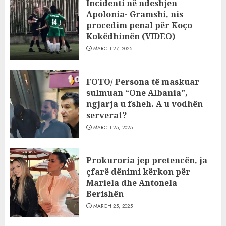
Incidenti në ndeshjen
Apolonia- Gramshi, nis
procedim penal për Koço
Kokëdhimën (VIDEO)
MARCH 27, 2025
FOTO/ Persona të maskuar
sulmuan “One Albania”,
ngjarja u fsheh. A u vodhën
serverat?
MARCH 25, 2025
Prokuroria jep pretencën, ja
çfarë dënimi kërkon për
Mariela dhe Antonela
Berishën
MARCH 25, 2025