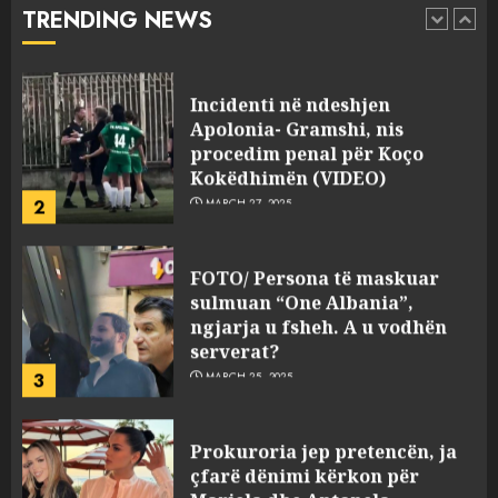
TRENDING NEWS
pasuri të pajustifikuar
1
JULY 24, 2025
Incidenti në ndeshjen
Apolonia- Gramshi, nis
procedim penal për Koço
Kokëdhimën (VIDEO)
2
MARCH 27, 2025
FOTO/ Persona të maskuar
sulmuan “One Albania”,
ngjarja u fsheh. A u vodhën
serverat?
3
MARCH 25, 2025
Prokuroria jep pretencën, ja
çfarë dënimi kërkon për
Mariela dhe Antonela