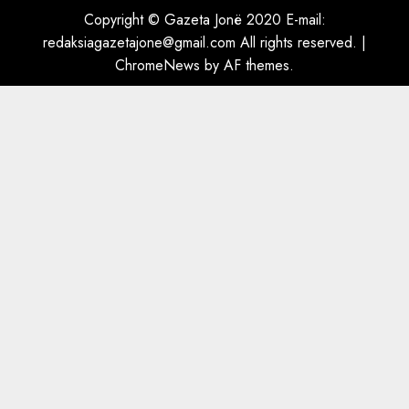
ngjau me Talo Çelën”,
Copyright © Gazeta Jonë 2020 E-mail:
dëshmia e Nuredin Dumanit
redaksiagazetajone@gmail.com
All rights reserved.
|
flet për PERSONAT që e
ChromeNews
by AF themes.
plagosën!
5
MARCH 25, 2025