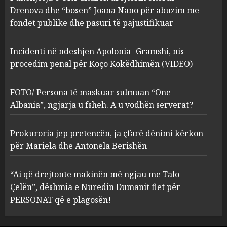
procedim penal për Koço
Drenova dhe “bosen” Joana Nano për abuzim me
Kokëdhimën (VIDEO)
fondet publike dhe pasuri të pajustifikuar
2
MARCH 27, 2025
Incidenti në ndeshjen Apolonia- Gramshi, nis
procedim penal për Koço Kokëdhimën (VIDEO)
FOTO/ Persona të maskuar
sulmuan “One Albania”,
ngjarja u fsheh. A u vodhën
FOTO/ Persona të maskuar sulmuan “One
serverat?
Albania”, ngjarja u fsheh. A u vodhën serverat?
3
MARCH 25, 2025
Prokuroria jep pretencën, ja çfarë dënimi kërkon
Prokuroria jep pretencën, ja
për Mariela dhe Antonela Berishën
çfarë dënimi kërkon për
Mariela dhe Antonela
“Ai që drejtonte makinën më ngjau me Talo
Berishën
Çelën”, dëshmia e Nuredin Dumanit flet për
4
MARCH 25, 2025
PERSONAT që e plagosën!
“Ai që drejtonte makinën më