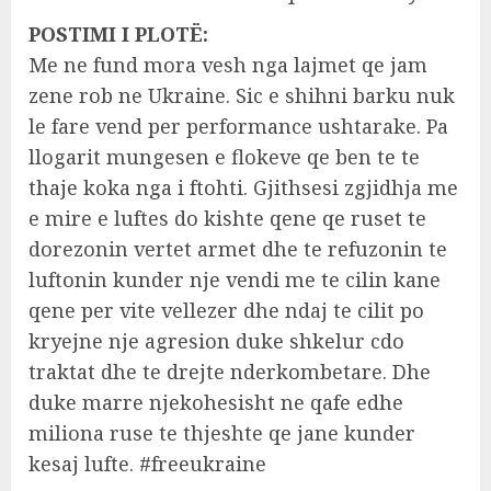
POSTIMI I PLOTË:
Me ne fund mora vesh nga lajmet qe jam
zene rob ne Ukraine. Sic e shihni barku nuk
le fare vend per performance ushtarake. Pa
llogarit mungesen e flokeve qe ben te te
thaje koka nga i ftohti. Gjithsesi zgjidhja me
e mire e luftes do kishte qene qe ruset te
dorezonin vertet armet dhe te refuzonin te
luftonin kunder nje vendi me te cilin kane
qene per vite vellezer dhe ndaj te cilit po
kryejne nje agresion duke shkelur cdo
traktat dhe te drejte nderkombetare. Dhe
duke marre njekohesisht ne qafe edhe
miliona ruse te thjeshte qe jane kunder
kesaj lufte. #freeukraine