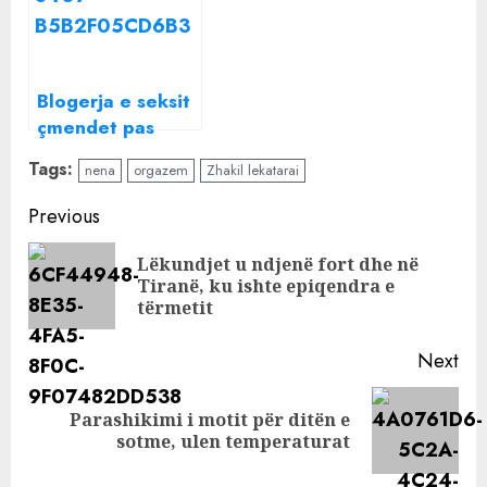
raporti që kam
Çfarë mbante
me nënën
reperi te sirtari…
biologjike
Blogerja e seksit
çmendet pas
Arjan Currit: Jemi
Tags:
nena
orgazem
Zhakil lekatarai
super çift, do i
propozoj vetë
Continue
Previous
Reading
Lëkundjet u ndjenë fort dhe në
Pre
Tiranë, ku ishte epiqendra e
pos
tërmetit
Next
Parashikimi i motit për ditën e
Next
sotme, ulen temperaturat
post: