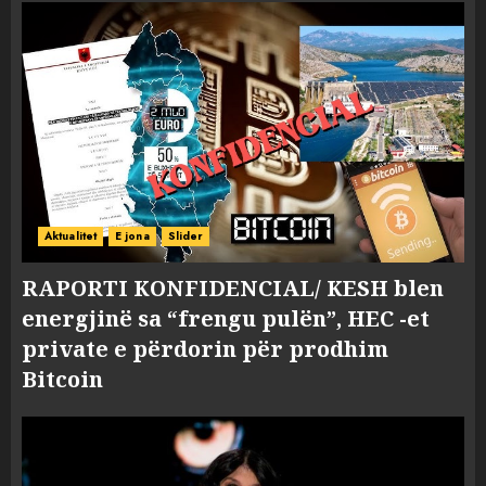
Aktualitet
E jona
Slider
RAPORTI KONFIDENCIAL/ KESH blen
energjinë sa “frengu pulën”, HEC -et
private e përdorin për prodhim
Bitcoin