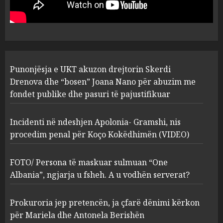
procedim penal për Koço
Kokëdhimën (VIDEO)
2
MARCH 27, 2025
FOTO/ Persona të maskuar
Punonjësja e UKT akuzon drejtorin Skerdi
sulmuan “One Albania”,
ngjarja u fsheh. A u vodhën
Drenova dhe “bosen” Joana Nano për abuzim me
serverat?
fondet publike dhe pasuri të pajustifikuar
3
MARCH 25, 2025
Incidenti në ndeshjen Apolonia- Gramshi, nis
procedim penal për Koço Kokëdhimën (VIDEO)
Prokuroria jep pretencën, ja
çfarë dënimi kërkon për
Mariela dhe Antonela
FOTO/ Persona të maskuar sulmuan “One
Berishën
Albania”, ngjarja u fsheh. A u vodhën serverat?
4
MARCH 25, 2025
Prokuroria jep pretencën, ja çfarë dënimi kërkon
“Ai që drejtonte makinën më
për Mariela dhe Antonela Berishën