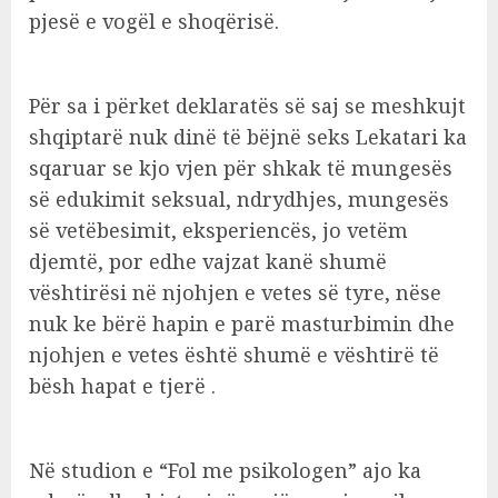
pjesë e vogël e shoqërisë.
Për sa i përket deklaratës së saj se meshkujt
shqiptarë nuk dinë të bëjnë seks Lekatari ka
sqaruar se kjo vjen për shkak të mungesës
së edukimit seksual, ndrydhjes, mungesës
së vetëbesimit, eksperiencës, jo vetëm
djemtë, por edhe vajzat kanë shumë
vështirësi në njohjen e vetes së tyre, nëse
nuk ke bërë hapin e parë masturbimin dhe
njohjen e vetes është shumë e vështirë të
bësh hapat e tjerë .
Në studion e “Fol me psikologen” ajo ka