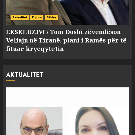
Aktualitet
E jona
Slider
EKSKLUZIVE/ Tom Doshi zëvendëson
Veliajn në Tiranë, plani i Ramës për të
fituar kryeqytetin
AKTUALITET