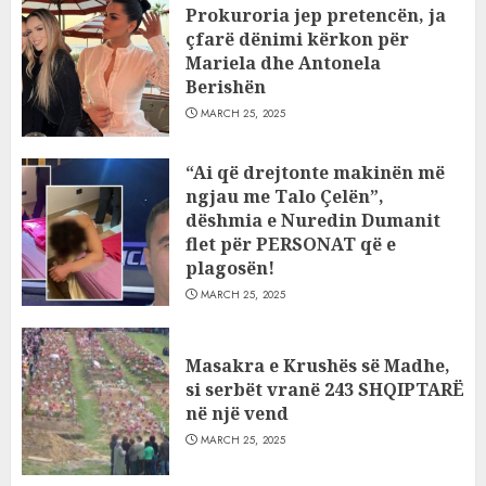
Prokuroria jep pretencën, ja
çfarë dënimi kërkon për
Mariela dhe Antonela
Berishën
MARCH 25, 2025
“Ai që drejtonte makinën më
ngjau me Talo Çelën”,
dëshmia e Nuredin Dumanit
flet për PERSONAT që e
plagosën!
MARCH 25, 2025
Masakra e Krushës së Madhe,
si serbët vranë 243 SHQIPTARË
në një vend
MARCH 25, 2025