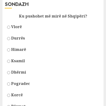
SONDAZH
Ku pushohet më mirë në Shqipëri?
Vlorë
Durrës
Himarë
Ksamil
Dhërmi
Pogradec
Korcë