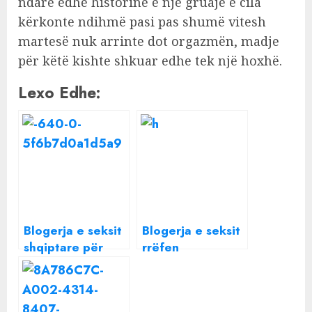
ndarë edhe historinë e një gruaje e cila
kërkonte ndihmë pasi pas shumë vitesh
martesë nuk arrinte dot orgazmën, madje
për këtë kishte shkuar edhe tek një hoxhë.
Lexo Edhe:
Blogerja e seksit
Blogerja e seksit
shqiptare për
rrëfen
herë të parë: Jam
bashkëjetesën 3-
adoptuar në një
she me Getoarin
familje italiane,
dhe Kastron: