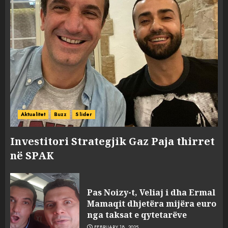
Aktualitet
Buzz
Slider
Investitori Strategjik Gaz Paja thirret
në SPAK
FOTO/ Persona të maskuar
sulmuan “One Albania”,
Pas Noizy-t, Veliaj i dha Ermal
ngjarja u fsheh. A u vodhën
Mamaqit dhjetëra mijëra euro
serverat?
nga taksat e qytetarëve
3
MARCH 25, 2025
FEBRUARY 18, 2025