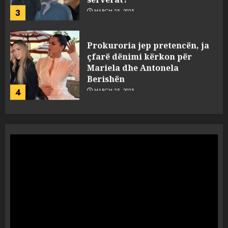
Berishën
4
MARCH 25, 2025
“Ai që drejtonte makinën më
ngjau me Talo Çelën”,
dëshmia e Nuredin Dumanit
flet për PERSONAT që e
plagosën!
5
MARCH 25, 2025
Punonjësja e UKT akuzon
drejtorin Skerdi Drenova dhe
“bosen” Joana Nano për
abuzim me fondet publike dhe
pasuri të pajustifikuar
1
JULY 24, 2025
Incidenti në ndeshjen
Apolonia- Gramshi, nis