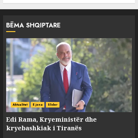
BËMA SHQIPTARE
Aktualitet
E jona
Slider
Edi Rama, Kryeministër dhe
kryebashkiak i Tiranës