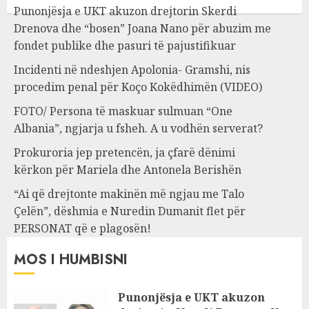
Punonjësja e UKT akuzon drejtorin Skerdi
Drenova dhe “bosen” Joana Nano për abuzim me
fondet publike dhe pasuri të pajustifikuar
Incidenti në ndeshjen Apolonia- Gramshi, nis
procedim penal për Koço Kokëdhimën (VIDEO)
FOTO/ Persona të maskuar sulmuan “One
Albania”, ngjarja u fsheh. A u vodhën serverat?
Prokuroria jep pretencën, ja çfarë dënimi
kërkon për Mariela dhe Antonela Berishën
“Ai që drejtonte makinën më ngjau me Talo
Çelën”, dëshmia e Nuredin Dumanit flet për
PERSONAT që e plagosën!
MOS I HUMBISNI
Punonjësja e UKT akuzon