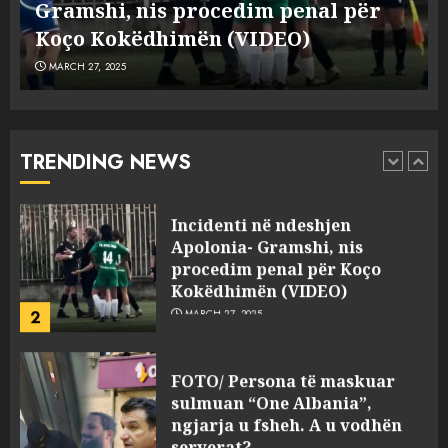
e
Gramshi, nis procedim penal për
pasuri të pajustifikuar
1
JULY 24, 2025
Koço Kokëdhimën (VIDEO)
MARCH 27, 2025
Incidenti në ndeshjen
Apolonia- Gramshi, nis
procedim penal për Koço
Kokëdhimën (VIDEO)
TRENDING NEWS
2
MARCH 27, 2025
FOTO/ Persona të maskuar
sulmuan “One Albania”,
ngjarja u fsheh. A u vodhën
serverat?
3
MARCH 25, 2025
Prokuroria jep pretencën, ja
çfarë dënimi kërkon për
Mariela dhe Antonela