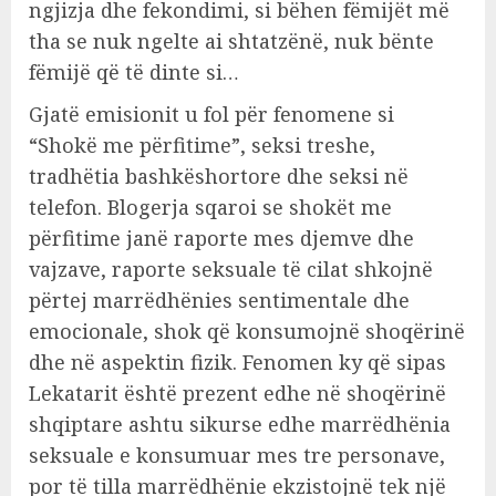
ngjizja dhe fekondimi, si bëhen fëmijët më
tha se nuk ngelte ai shtatzënë, nuk bënte
fëmijë që të dinte si…
Gjatë emisionit u fol për fenomene si
“Shokë me përfitime”, seksi treshe,
tradhëtia bashkëshortore dhe seksi në
telefon. Blogerja sqaroi se shokët me
përfitime janë raporte mes djemve dhe
vajzave, raporte seksuale të cilat shkojnë
përtej marrëdhënies sentimentale dhe
emocionale, shok që konsumojnë shoqërinë
dhe në aspektin fizik. Fenomen ky që sipas
Lekatarit është prezent edhe në shoqërinë
shqiptare ashtu sikurse edhe marrëdhënia
seksuale e konsumuar mes tre personave,
por të tilla marrëdhënie ekzistojnë tek një