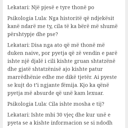
Lekatari: Një pjesë e tyre thonë po
Psikologia Lula: Nga historitë që ndjekësit
kanë ndarë me ty, cila të ka bërë më shumë
përshtypje dhe pse?
Lekatari: Disa nga ato që më thonë më
duken naive, por pyetja që zë vendin e parë
ishte një djalë i cili kishte gruan shtatzënë
dhe gjatë shtatzënisë ajo kishte patur
marrëdhënie edhe me dikë tjetër. Ai pyeste
se kujt do t’i ngjante fëmija. Kjo ka qënë
pyetja më absurde që unë kam lexuar.
Psikologia Lula: Cila ishte mosha e tij?
Lekatari: Ishte mbi 30 vjeç dhe kur unë e
pyeta se a kishte informacion se si ndodh