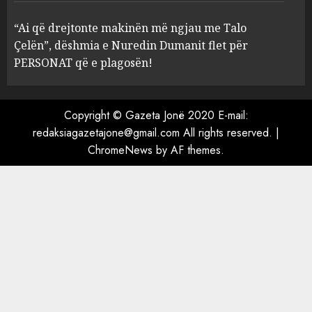
ngjau me Talo Çelën”,
dëshmia e Nuredin Dumanit
“Ai që drejtonte makinën më ngjau me Talo
flet për PERSONAT që e
Çelën”, dëshmia e Nuredin Dumanit flet për
plagosën!
5
PERSONAT që e plagosën!
MARCH 25, 2025
Copyright © Gazeta Jonë 2020 E-mail:
redaksiagazetajone@gmail.com
All rights reserved.
|
ChromeNews
by AF themes.