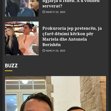
ngjarja u fsheh. A u vodhën
serverat?
MARCH 25, 2025
Prokuroria jep pretencën, ja
çfarë dënimi kërkon për
Mariela dhe Antonela
Berishën
MARCH 25, 2025
BUZZ