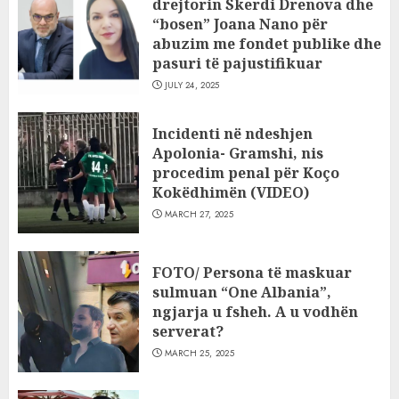
drejtorin Skerdi Drenova dhe
“bosen” Joana Nano për
abuzim me fondet publike dhe
pasuri të pajustifikuar
JULY 24, 2025
Incidenti në ndeshjen
Apolonia- Gramshi, nis
procedim penal për Koço
Kokëdhimën (VIDEO)
MARCH 27, 2025
FOTO/ Persona të maskuar
sulmuan “One Albania”,
ngjarja u fsheh. A u vodhën
serverat?
MARCH 25, 2025