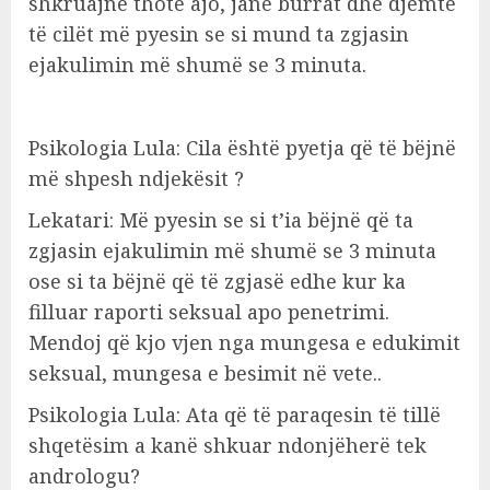
shkruajnë thotë ajo, janë burrat dhe djemtë
të cilët më pyesin se si mund ta zgjasin
ejakulimin më shumë se 3 minuta.
Psikologia Lula: Cila është pyetja që të bëjnë
më shpesh ndjekësit ?
Lekatari: Më pyesin se si t’ia bëjnë që ta
zgjasin ejakulimin më shumë se 3 minuta
ose si ta bëjnë që të zgjasë edhe kur ka
filluar raporti seksual apo penetrimi.
Mendoj që kjo vjen nga mungesa e edukimit
seksual, mungesa e besimit në vete..
Psikologia Lula: Ata që të paraqesin të tillë
shqetësim a kanë shkuar ndonjëherë tek
andrologu?