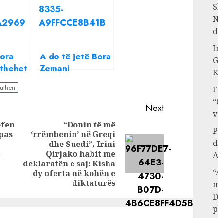
S
N
d
I
Bora
A do të jetë Bora
G
kthehet
Zemani
K
se në
moderatore në
uthen
F
?
programin e ri në
“
Olsa
Top Channel?
Next
v
Olsa Muhameti
ëfen
“Donin të më
sqaron gjithçka
P
 pas
‘rrëmbenin’ në Greqi
Previous
d
dhe Suedi”, Irini
post:
Next
ë
Qirjako habit me
A
post:
deklaratën e saj: Kisha
“
dy oferta në kohën e
diktaturës
m
D
p