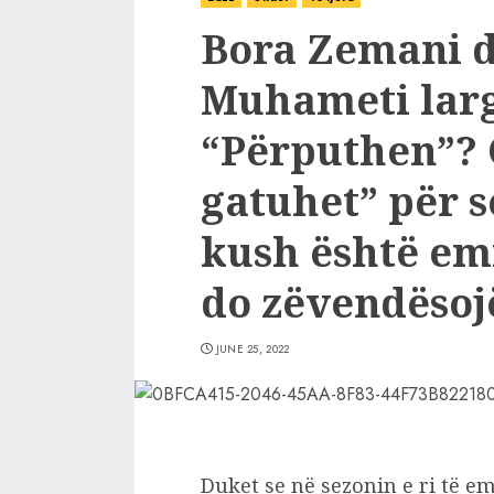
Bora Zemani d
Muhameti lar
“Përputhen”? 
gatuhet” për se
kush është emr
do zëvendëso
JUNE 25, 2022
Duket se në sezonin e ri të em