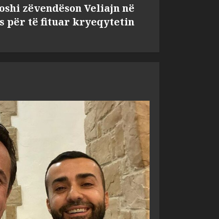
shi zëvendëson Veliajn në
s për të fituar kryeqytetin