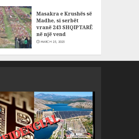
Masakra e Krushës së
Madhe, si serbët
vranë 243 SHQIPTARË
në një vend
MARCH 25, 2025