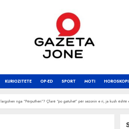
KURIOZITETE
OP-ED
SPORT
MOTI
HOROSKOPI
argohen nga “Përputhen”? Çfarë “po gatuhet” për sezonin e ri, ja kush është 