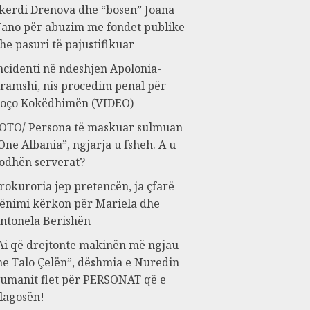
kerdi Drenova dhe “bosen” Joana
ano për abuzim me fondet publike
he pasuri të pajustifikuar
ncidenti në ndeshjen Apolonia-
ramshi, nis procedim penal për
oço Kokëdhimën (VIDEO)
OTO/ Persona të maskuar sulmuan
One Albania”, ngjarja u fsheh. A u
odhën serverat?
rokuroria jep pretencën, ja çfarë
ënimi kërkon për Mariela dhe
ntonela Berishën
Ai që drejtonte makinën më ngjau
e Talo Çelën”, dëshmia e Nuredin
umanit flet për PERSONAT që e
lagosën!