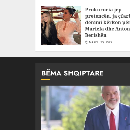
pajustifikuar
Prokuroria jep
JULY 24, 2025
pretencën, ja çfar
dënimi kërkon pë
Mariela dhe Anton
Berishën
MARCH 25, 2025
BËMA SHQIPTARE