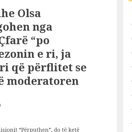
he Olsa
gohen nga
Çfarë “po
zonin e ri, ja
i që përflitet se
jë moderatoren
isionit “Përputhen”, do të ketë