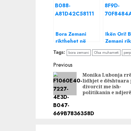
Bora Zemani
Ikën Ori! 
rikthehet në
Zemani ri
‘Përputhen’,
prezantue
Tags:
bora zemani
Olsa muhameti
perp
reagon Olsa
Përputhen
Muhameti
Surprizon 
Continue
Previous
Muhameti
Reading
Monika Lubonja rr
lidhjet e dështuara
divorcit me ish-
politikanin e ndjer