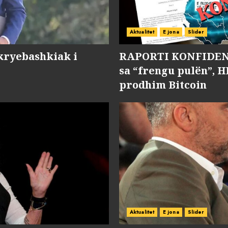
Aktualitet
E jona
Slider
kryebashkiak i
RAPORTI KONFIDENC
sa “frengu pulën”, H
prodhim Bitcoin
Aktualitet
E jona
Slider