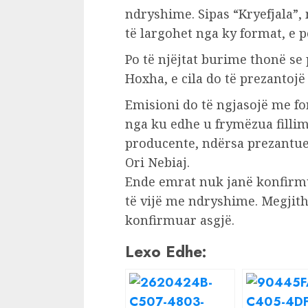
ndryshime. Sipas “Kryefjala”
të largohet nga ky format, e 
Po të njëjtat burime thonë se
Hoxha, e cila do të prezantojë 
Emisioni do të ngjasojë me fo
nga ku edhe u frymëzua fillimi
producente, ndërsa prezantues
Ori Nebiaj.
Ende emrat nuk janë konfirmuar
të vijë me ndryshime. Megjit
konfirmuar asgjë.
Lexo Edhe: