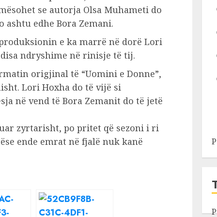
, mësohet se autorja Olsa Muhameti do
po ashtu edhe Bora Zemani.
 produksionin e ka marrë në dorë Lori
disa ndryshime në rinisje të tij.
rmatin origjinal të “Uomini e Donne”,
sht. Lori Hoxha do të vijë si
ja në vend të Bora Zemanit do të jetë
 zyrtarisht, po pritet që sezoni i ri
hëse ende emrat në fjalë nuk kanë
P
P