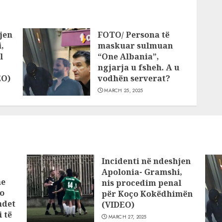
jen
FOTO/ Persona të
,
maskuar sulmuan
l
“One Albania”,
ngjarja u fsheh. A u
EO)
vodhën serverat?
MARCH 25, 2025
Incidenti në ndeshjen
Apolonia- Gramshi,
he
nis procedim penal
o
për Koço Kokëdhimën
ndet
(VIDEO)
 të
MARCH 27, 2025