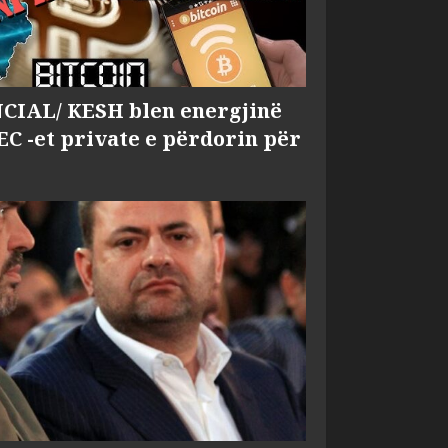
IAL/ KESH blen energjinë
EC -et private e përdorin për