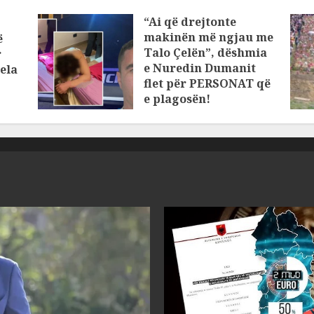
“Ai që drejtonte
makinën më ngjau me
ë
Talo Çelën”, dëshmia
r
e Nuredin Dumanit
ela
flet për PERSONAT që
e plagosën!
MARCH 25, 2025