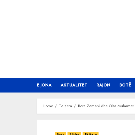
Skip
to
content
E JONA
AKTUALITET
RAJON
BOTË
Home
Të tjera
Bora Zemani dhe Olsa Muhameti l
Buzz
Slider
Të tjera