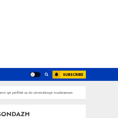
SUBSCRIBE
emri që përflitet se do zëvendësojë moderatoren
SONDAZH