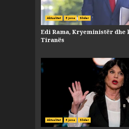
Aktualitet
E jona
Slider
Edi Rama, Kryeministër dhe 
Tiranës
Aktualitet
E jona
Slider