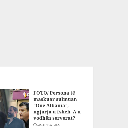
FOTO/ Persona të
maskuar sulmuan
“One Albania”,
ngjarja u fsheh. A u
vodhën serverat?
MARCH 25, 2025