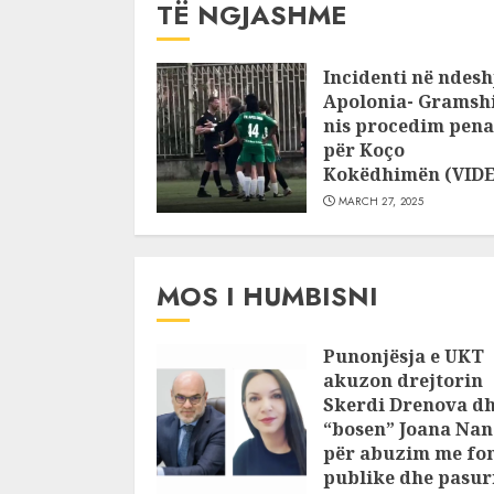
TË NGJASHME
Incidenti në ndesh
Apolonia- Gramshi
nis procedim pena
për Koço
Kokëdhimën (VID
MARCH 27, 2025
MOS I HUMBISNI
Punonjësja e UKT
akuzon drejtorin
Skerdi Drenova d
“bosen” Joana Nan
për abuzim me fo
publike dhe pasuri