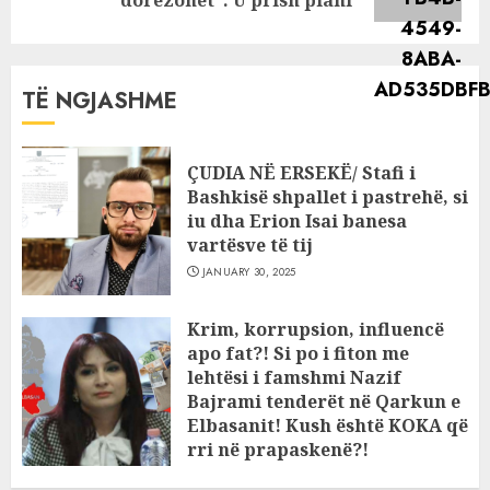
post:
“dorëzohet”: U prish plani
TË NGJASHME
ÇUDIA NË ERSEKË/ Stafi i
Bashkisë shpallet i pastrehë, si
iu dha Erion Isai banesa
vartësve të tij
JANUARY 30, 2025
Krim, korrupsion, influencë
apo fat?! Si po i fiton me
lehtësi i famshmi Nazif
Bajrami tenderët në Qarkun e
Elbasanit! Kush është KOKA që
rri në prapaskenë?!
JANUARY 11, 2025