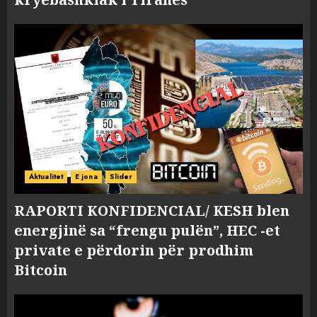
Aktualitet
E jona
Slider
RAPORTI KONFIDENCIAL/ KESH blen
energjinë sa “frengu pulën”, HEC -et
private e përdorin për prodhim
Bitcoin