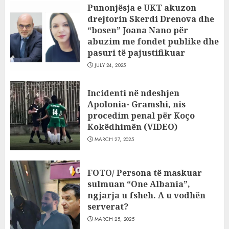
Punonjësja e UKT akuzon
drejtorin Skerdi Drenova dhe
“bosen” Joana Nano për
abuzim me fondet publike dhe
pasuri të pajustifikuar
JULY 24, 2025
Incidenti në ndeshjen
Apolonia- Gramshi, nis
procedim penal për Koço
Kokëdhimën (VIDEO)
MARCH 27, 2025
FOTO/ Persona të maskuar
sulmuan “One Albania”,
ngjarja u fsheh. A u vodhën
serverat?
MARCH 25, 2025