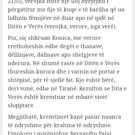
2135), verojka ishte një lloj byzylyku i
përgatitur me fije të kuqe e të bardha që ua
lidhnin fëmijëve në duar apo në qafë në
Ditën e Verës (verojka, verore, nga verë).
Por, siç shkruan Konica, me verore
rrethoheshin edhe degët e thanave,
dëllinjave, dafinave apo shelgjeve të
nderura. Në shumë raste në Ditën e Verës
thureshin kurora dhe i varnin në portat e
shtëpisë, për të sjellë fat. Kjo është bërë,
deri vonë, edhe në Tiranë. Rezulton se Dita e
Verës është kremtuar në mbarë viset
shqiptare.
Megjithatë, kremtimet kanë pasur nuanca
të ndryshme për krahina të ndryshme.
Etnologu i mirënjohur Bernardin Palaj,