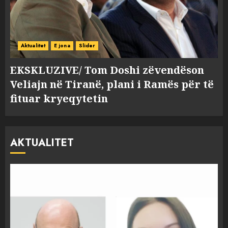
Aktualitet
E jona
Slider
EKSKLUZIVE/ Tom Doshi zëvendëson
Veliajn në Tiranë, plani i Ramës për të
fituar kryeqytetin
AKTUALITET