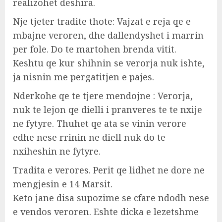
realizohet deshira.
Nje tjeter tradite thote: Vajzat e reja qe e
mbajne veroren, dhe dallendyshet i marrin
per fole. Do te martohen brenda vitit.
Keshtu qe kur shihnin se verorja nuk ishte,
ja nisnin me pergatitjen e pajes.
Nderkohe qe te tjere mendojne : Verorja,
nuk te lejon qe dielli i pranveres te te nxije
ne fytyre. Thuhet qe ata se vinin verore
edhe nese rrinin ne diell nuk do te
nxiheshin ne fytyre.
Tradita e verores. Perit qe lidhet ne dore ne
mengjesin e 14 Marsit.
Keto jane disa supozime se cfare ndodh nese
e vendos veroren. Eshte dicka e lezetshme