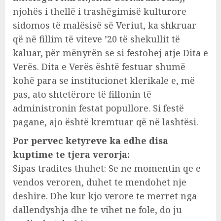
njohës i thellë i trashëgimisë kulturore
sidomos të malësisë së Veriut, ka shkruar
që në fillim të viteve ’20 të shekullit të
kaluar, për mënyrën se si festohej atje Dita e
Verës. Dita e Verës është festuar shumë
kohë para se institucionet klerikale e, më
pas, ato shtetërore të fillonin të
administronin festat popullore. Si festë
pagane, ajo është kremtuar që në lashtësi.
Por pervec ketyreve ka edhe disa
kuptime te tjera verorja:
Sipas tradites thuhet: Se ne momentin qe e
vendos veroren, duhet te mendohet nje
deshire. Dhe kur kjo verore te merret nga
dallendyshja dhe te vihet ne fole, do ju