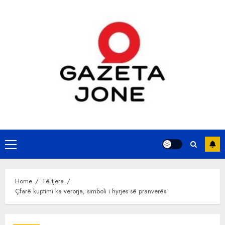
Skip
to
content
Primary
Menu
Home
Të tjera
Çfarë kuptimi ka verorja, simboli i hyrjes së pranverës