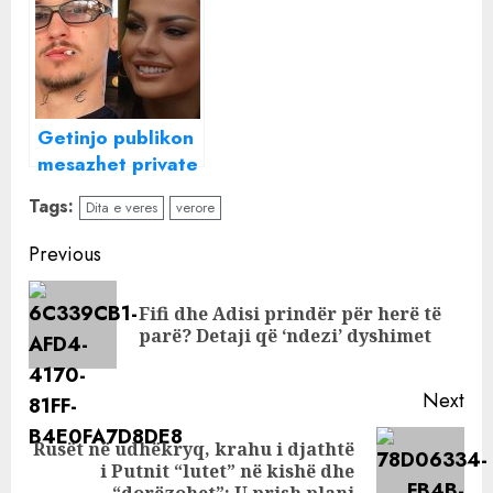
shumë rusët
godet ish-
presidenti?!
Getinjo publikon
mesazhet private
me Xhulin para
Tags:
Dita e veres
verore
hyrjes në Big
Brother
Continue
Previous
Reading
Fifi dhe Adisi prindër për herë të
Pre
parë? Detaji që ‘ndezi’ dyshimet
pos
Next
Rusët në udhëkryq, krahu i djathtë
Next
i Putnit “lutet” në kishë dhe