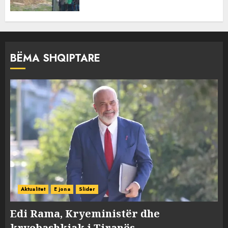
BËMA SHQIPTARE
Aktualitet
E jona
Slider
Edi Rama, Kryeministër dhe
kryebashkiak i Tiranës