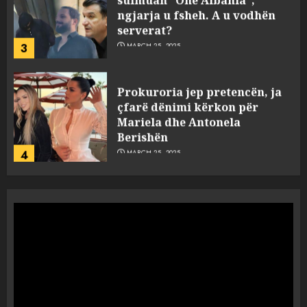
ngjarja u fsheh. A u vodhën
serverat?
3
MARCH 25, 2025
Prokuroria jep pretencën, ja
çfarë dënimi kërkon për
Mariela dhe Antonela
Berishën
4
MARCH 25, 2025
“Ai që drejtonte makinën më
ngjau me Talo Çelën”,
dëshmia e Nuredin Dumanit
flet për PERSONAT që e
plagosën!
5
MARCH 25, 2025
Punonjësja e UKT akuzon