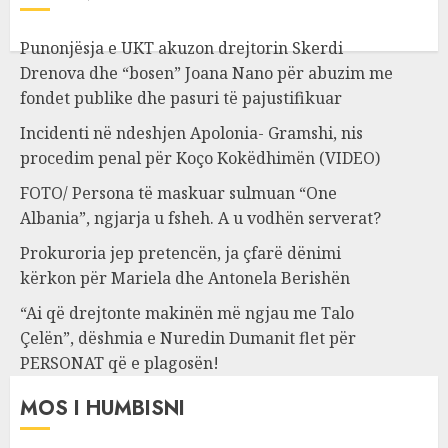
Punonjësja e UKT akuzon drejtorin Skerdi
Drenova dhe “bosen” Joana Nano për abuzim me
fondet publike dhe pasuri të pajustifikuar
Incidenti në ndeshjen Apolonia- Gramshi, nis
procedim penal për Koço Kokëdhimën (VIDEO)
FOTO/ Persona të maskuar sulmuan “One
Albania”, ngjarja u fsheh. A u vodhën serverat?
Prokuroria jep pretencën, ja çfarë dënimi
kërkon për Mariela dhe Antonela Berishën
“Ai që drejtonte makinën më ngjau me Talo
Çelën”, dëshmia e Nuredin Dumanit flet për
PERSONAT që e plagosën!
MOS I HUMBISNI