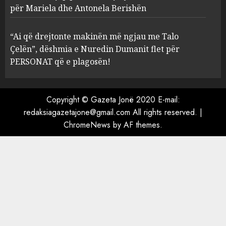
Prokuroria jep pretencën, ja
për Mariela dhe Antonela Berishën
çfarë dënimi kërkon për
Mariela dhe Antonela
“Ai që drejtonte makinën më ngjau me Talo
Berishën
Çelën”, dëshmia e Nuredin Dumanit flet për
4
MARCH 25, 2025
PERSONAT që e plagosën!
“Ai që drejtonte makinën më
ngjau me Talo Çelën”,
Copyright © Gazeta Jonë 2020 E-mail:
dëshmia e Nuredin Dumanit
redaksiagazetajone@gmail.com
All rights reserved.
|
flet për PERSONAT që e
ChromeNews
by AF themes.
plagosën!
5
MARCH 25, 2025