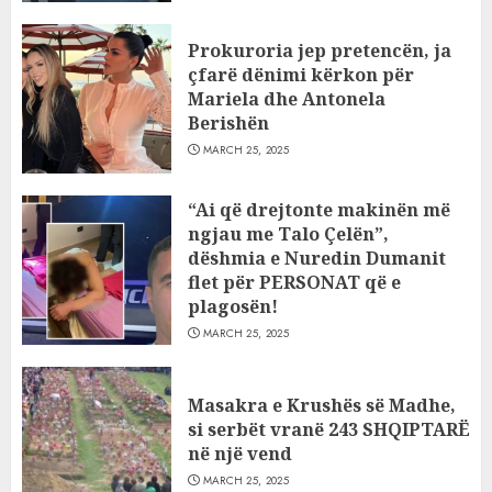
Prokuroria jep pretencën, ja
çfarë dënimi kërkon për
Mariela dhe Antonela
Berishën
MARCH 25, 2025
“Ai që drejtonte makinën më
ngjau me Talo Çelën”,
dëshmia e Nuredin Dumanit
flet për PERSONAT që e
plagosën!
MARCH 25, 2025
Masakra e Krushës së Madhe,
si serbët vranë 243 SHQIPTARË
në një vend
MARCH 25, 2025