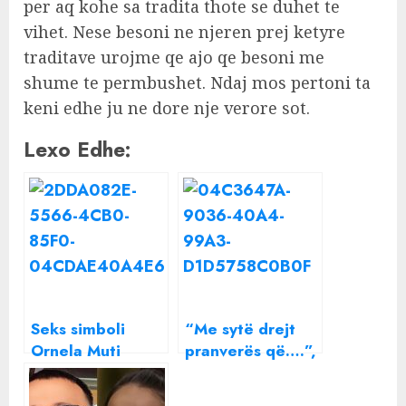
per aq kohe sa tradita thote se duhet te
vihet. Nese besoni ne njeren prej ketyre
traditave urojme qe ajo qe besoni me
shume te permbushet. Ndaj mos pertoni ta
keni edhe ju ne dore nje verore sot.
Lexo Edhe:
Seks simboli
“Me sytë drejt
Ornela Muti
pranverës që….”,
shokon me
Meta jep mesazh
deklaratën: I dua
të koduar! Kë po