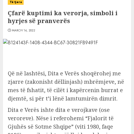
Të tjera
Çfarë kuptimi ka verorja, simboli i
hyrjes së pranverës
MARCH 14, 2022
Që në lashtësi, Dita e Verës shoqërohej me
zjarre (zakonisht dëllinjash) mbrëmjeve, në
mes të fshatit, të cilët i kapërcenin burrat e
djemtë, si për t’i lënë lamtumirën dimrit.
Dita e Verës ishte dita e verojkave (ose
veroreve). Nëse i referohemi “Fjalorit të
Gjuhës së Sotme Shqipe” (viti 1980, faqe