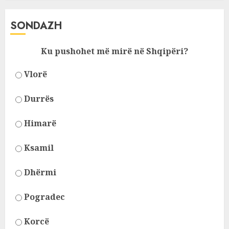
SONDAZH
Ku pushohet më mirë në Shqipëri?
Vlorë
Durrës
Himarë
Ksamil
Dhërmi
Pogradec
Korcë