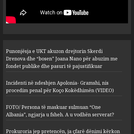
drejtorin Skerdi Drenova dhe
“bosen” Joana Nano për
abuzim me fondet publike dhe
pasuri të pajustifikuar
1
JULY 24, 2025
Incidenti në ndeshjen
Punonjësja e UKT akuzon drejtorin Skerdi
Apolonia- Gramshi, nis
procedim penal për Koço
Drenova dhe “bosen” Joana Nano për abuzim me
Kokëdhimën (VIDEO)
fondet publike dhe pasuri të pajustifikuar
2
MARCH 27, 2025
Incidenti në ndeshjen Apolonia- Gramshi, nis
procedim penal për Koço Kokëdhimën (VIDEO)
FOTO/ Persona të maskuar
sulmuan “One Albania”,
ngjarja u fsheh. A u vodhën
FOTO/ Persona të maskuar sulmuan “One
serverat?
Albania”, ngjarja u fsheh. A u vodhën serverat?
3
MARCH 25, 2025
Prokuroria jep pretencën, ja çfarë dënimi kërkon