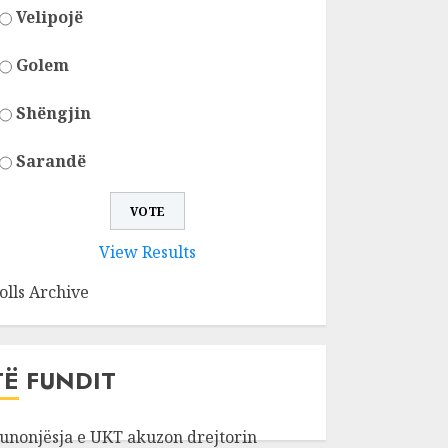
Velipojë
Golem
Shëngjin
Sarandë
View Results
olls Archive
TË FUNDIT
unonjësja e UKT akuzon drejtorin