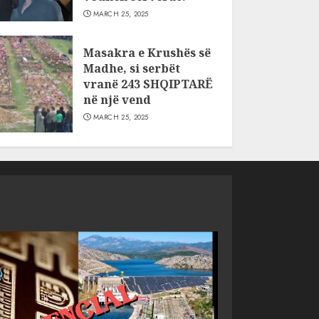
MARCH 25, 2025
Masakra e Krushës së
Madhe, si serbët
vranë 243 SHQIPTARË
në një vend
MARCH 25, 2025