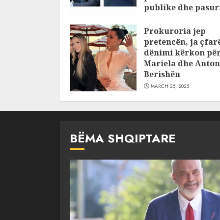
publike dhe pasuri
pajustifikuar
Prokuroria jep
JULY 24, 2025
pretencën, ja çfar
dënimi kërkon pë
Mariela dhe Anton
Berishën
MARCH 25, 2025
BËMA SHQIPTARE