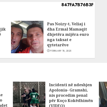
Pas Noizy-t, Veliaj i
jik
dha Ermal Mamaqit
ë
dhjetëra mijëra euro
nga taksat e
qytetarëve
FEBRUARY 18, 2025
Incidenti në ndeshjen
Apolonia- Gramshi,
he
nis procedim penal
o
për Koço Kokëdhimën
ndet
(VIDEO)