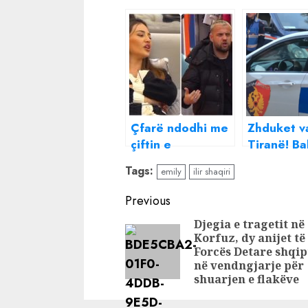
Çfarë ndodhi me
Zhduket v
çiftin e
Tiranë! B
momentit/ Luizi
vrap në pol
Tags:
emily
ilir shaqiri
mërzitet papritur
çfarë i nd
me Kiarën: Tani
Itali?
Continue
Previous
do shohim si
Reading
Djegia e tragetit në
është mos të të
Korfuz, dy anijet të
vij pas
Forcës Detare shqip
në vendngjarje për
shuarjen e flakëve