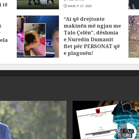
 të
MARCH 27, 2025
“Ai që drejtonte
makinën më ngjau me
ë
Talo Çelën”, dëshmia
r
e Nuredin Dumanit
ela
flet për PERSONAT që
e plagosën!
MARCH 25, 2025