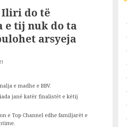
liri do të
 e tij nuk do ta
bulohet arsyeja
nalja e madhe e BBV.
iada janë katër finalistët e këtij
on e Top Channel edhe familjarët e
htime.