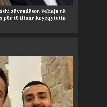
shi zëvendëson Veliajn në
s për të fituar kryeqytetin