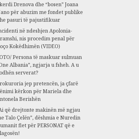
kerdi Drenova dhe “bosen” Joana
ano për abuzim me fondet publike
he pasuri të pajustifikuar
ncidenti në ndeshjen Apolonia-
ramshi, nis procedim penal për
oço Kokëdhimën (VIDEO)
OTO/ Persona të maskuar sulmuan
One Albania”, ngjarja u fsheh. A u
odhën serverat?
rokuroria jep pretencën, ja çfarë
ënimi kërkon për Mariela dhe
ntonela Berishën
Ai që drejtonte makinën më ngjau
e Talo Çelën”, dëshmia e Nuredin
umanit flet për PERSONAT që e
lagosën!