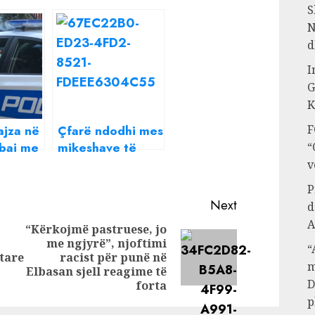
S
N
d
I
G
K
F
ajza në
Çfarë ndodhi mes
abai me
mikeshave të
“
ici,
mira? Zbulohet
v
odhi në
pse Jonida Maliqi
P
mungoi në
Next
d
dasmën e Armina
A
“Kërkojmë pastruese, jo
Mevlanit
me ngjyrë”, njoftimi
“
Previous
Next
tare
racist për punë në
m
post:
post:
Elbasan sjell reagime të
D
forta
p