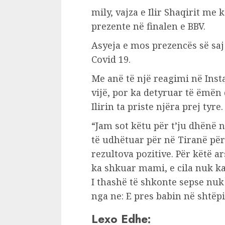
mily, vajza e Ilir Shaqirit me 
prezente në finalen e BBV.
Asyeja e mos prezencës së saj 
Covid 19.
Me anë të një reagimi në Inst
vijë, por ka detyruar të ëmën
Ilirin ta priste njëra prej tyre.
“Jam sot këtu për t’ju dhënë n
të udhëtuar për në Tiranë për
rezultova pozitive. Për këtë 
ka shkuar mami, e cila nuk k
I thashë të shkonte sepse nuk
nga ne: E pres babin në shtëpi”
Lexo Edhe: