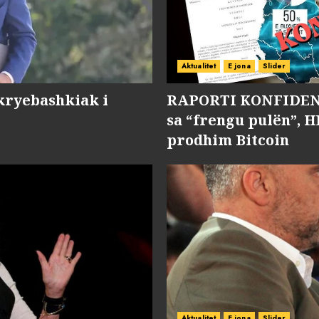
Aktualitet
E jona
Slider
kryebashkiak i
RAPORTI KONFIDENC
sa “frengu pulën”, H
prodhim Bitcoin
Aktualitet
E jona
Slider