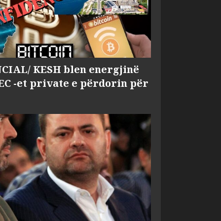
IAL/ KESH blen energjinë
EC -et private e përdorin për