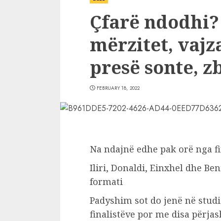
Çfarë ndodhi? I
mërzitet, vajza
presë sonte, z
FEBRUARY 18, 2022
Na ndajnë edhe pak orë nga fi
Iliri, Donaldi, Einxhel dhe Ben
formati
Padyshim sot do jenë në studi
finalistëve por me disa përjas