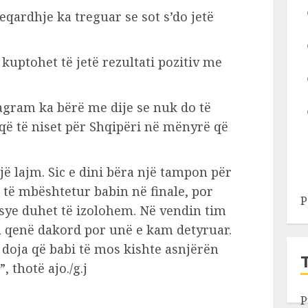
keqardhje ka treguar se sot s’do jetë
kuptohet të jetë rezultati pozitiv me
agram ka bërë me dije se nuk do të
 që të niset për Shqipëri në mënyrë që
jë lajm. Sic e dini bëra një tampon për
 të mbështetur babin në finale, por
P
arsye duhet të izolohem. Në vendin tim
a qenë dakord por unë e kam detyruar.
 doja që babi të mos kishte asnjërën
, thotë ajo./g.j
P