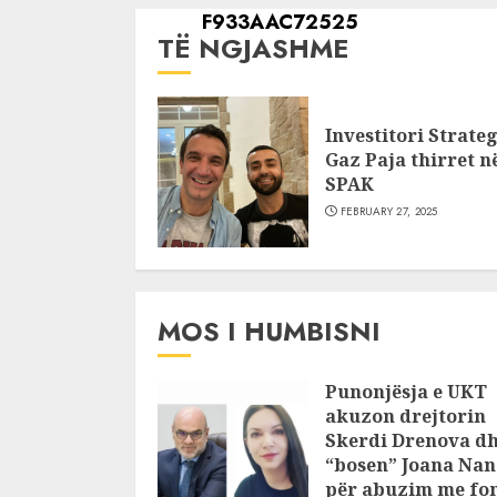
TË NGJASHME
Investitori Strateg
Gaz Paja thirret n
SPAK
FEBRUARY 27, 2025
MOS I HUMBISNI
Punonjësja e UKT
akuzon drejtorin
Skerdi Drenova d
“bosen” Joana Nan
për abuzim me fo