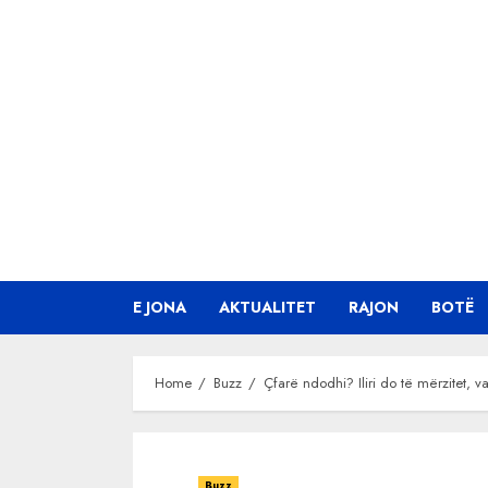
Skip
to
content
E JONA
AKTUALITET
RAJON
BOTË
Home
Buzz
Çfarë ndodhi? Iliri do të mërzitet, va
Buzz