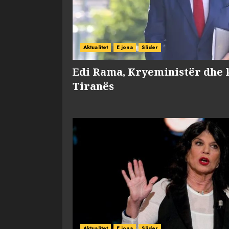
Aktualitet
E jona
Slider
Edi Rama, Kryeministër dhe 
Tiranës
Aktualitet
E jona
Slider