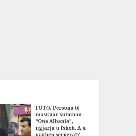
FOTO/ Persona të
maskuar sulmuan
“One Albania”,
ngjarja u fsheh. A u
vodhën serverat?