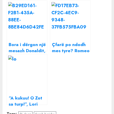
Bora i dërgon një
Çfarë po ndodh
mesazh Donaldit,
mes tyre? Romeo
çfarë po ndodh
Veshaj kapet mat
mes tyre?
me Trejsi Sejdinin
“A kukuu! O Zot
sa turp!”, Lori
Hoxha zbulon
Tags: