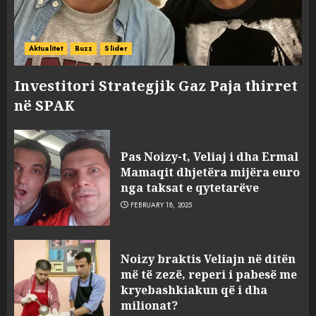
Aktualitet
Buzz
Slider
Investitori Strategjik Gaz Paja thirret
në SPAK
Pas Noizy-t, Veliaj i dha Ermal
Mamaqit dhjetëra mijëra euro
nga taksat e qytetarëve
FEBRUARY 18, 2025
FOTO/ Persona të maskuar
Noizy braktis Veliajn në ditën
sulmuan “One Albania”,
më të zezë, reperi i pabesë me
ngjarja u fsheh. A u vodhën
kryebashkiakun që i dha
serverat?
milionat?
3
MARCH 25, 2025