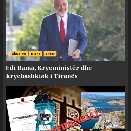
Aktualitet
E jona
Slider
Edi Rama, Kryeministër dhe
kryebashkiak i Tiranës