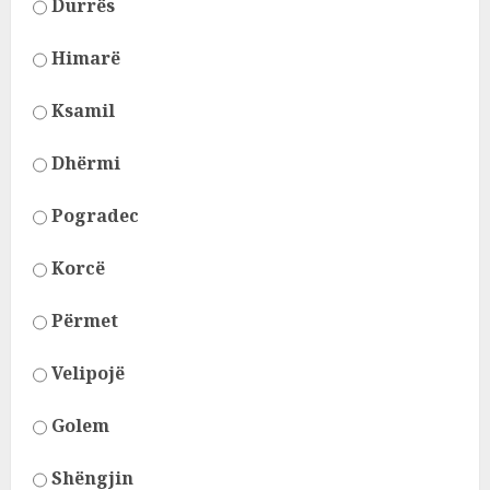
Durrës
Himarë
Ksamil
Dhërmi
Pogradec
Korcë
Përmet
Velipojë
Golem
Shëngjin