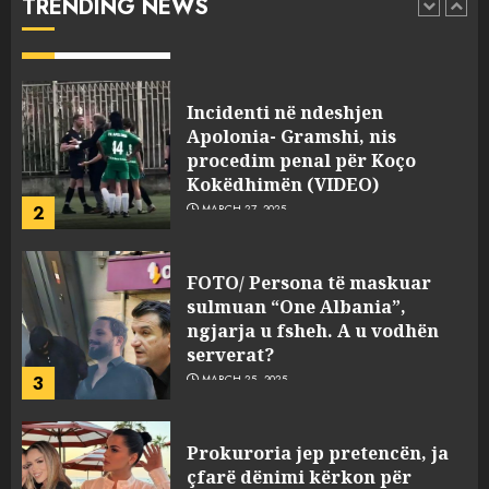
TRENDING NEWS
pasuri të pajustifikuar
1
JULY 24, 2025
Incidenti në ndeshjen
Apolonia- Gramshi, nis
procedim penal për Koço
Kokëdhimën (VIDEO)
2
MARCH 27, 2025
FOTO/ Persona të maskuar
sulmuan “One Albania”,
ngjarja u fsheh. A u vodhën
serverat?
3
MARCH 25, 2025
Prokuroria jep pretencën, ja
çfarë dënimi kërkon për
Mariela dhe Antonela