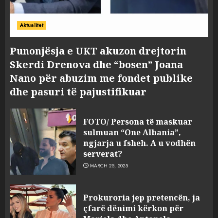
Aktualitet
Punonjësja e UKT akuzon drejtorin
Skerdi Drenova dhe “bosen” Joana
Nano për abuzim me fondet publike
dhe pasuri të pajustifikuar
FOTO/ Persona të maskuar
sulmuan “One Albania”,
ngjarja u fsheh. A u vodhën
serverat?
MARCH 25, 2025
Prokuroria jep pretencën, ja
çfarë dënimi kërkon për