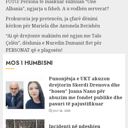
FOTO/ Persona të maskuar sulmuan “One
Albania”, ngjarja u fsheh. A u vodhën serverat?
Prokuroria jep pretencën, ja çfarë dënimi
kërkon për Mariela dhe Antonela Berishën
“Ai që drejtonte makinën më ngjau me Talo
Çelën”, dëshmia e Nuredin Dumanit flet për
PERSONAT që e plagosën!
MOS I HUMBISNI
Punonjësja e UKT akuzon
drejtorin Skerdi Drenova dhe
“bosen” Joana Nano për
abuzim me fondet publike dhe
pasuri të pajustifikuar
JULY 24, 2025
Incidenti në ndeshjen