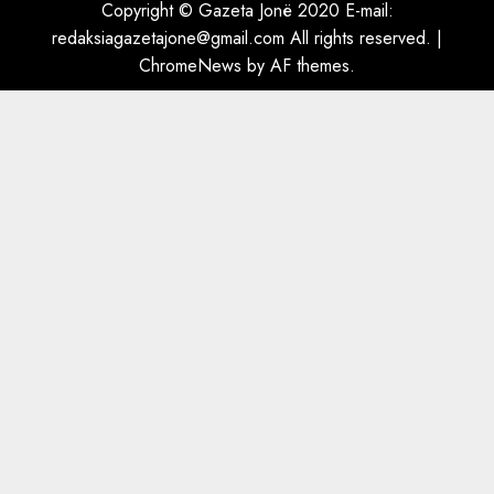
ngjau me Talo Çelën”,
Copyright © Gazeta Jonë 2020 E-mail:
dëshmia e Nuredin Dumanit
redaksiagazetajone@gmail.com
All rights reserved.
|
flet për PERSONAT që e
ChromeNews
by AF themes.
plagosën!
5
MARCH 25, 2025