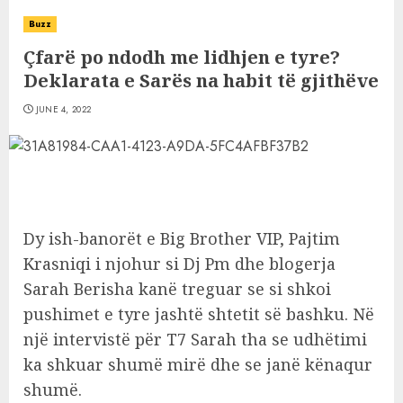
Buzz
Çfarë po ndodh me lidhjen e tyre?
Deklarata e Sarës na habit të gjithëve
JUNE 4, 2022
Dy ish-banorët e Big Brother VIP, Pajtim
Krasniqi i njohur si Dj Pm dhe blogerja
Sarah Berisha kanë treguar se si shkoi
pushimet e tyre jashtë shtetit së bashku. Në
një intervistë për T7 Sarah tha se udhëtimi
ka shkuar shumë mirë dhe se janë kënaqur
shumë.