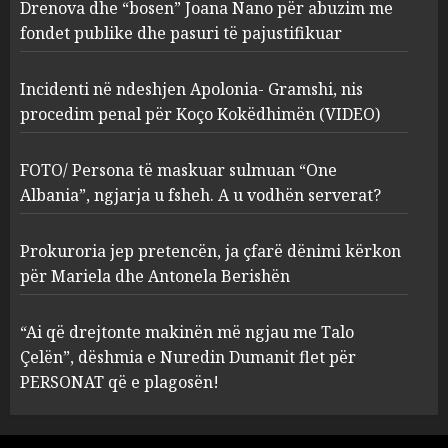
procedim penal për Koço
Drenova dhe “bosen” Joana Nano për abuzim me
Kokëdhimën (VIDEO)
fondet publike dhe pasuri të pajustifikuar
2
MARCH 27, 2025
Incidenti në ndeshjen Apolonia- Gramshi, nis
procedim penal për Koço Kokëdhimën (VIDEO)
FOTO/ Persona të maskuar
sulmuan “One Albania”,
ngjarja u fsheh. A u vodhën
FOTO/ Persona të maskuar sulmuan “One
serverat?
Albania”, ngjarja u fsheh. A u vodhën serverat?
3
MARCH 25, 2025
Prokuroria jep pretencën, ja çfarë dënimi kërkon
Prokuroria jep pretencën, ja
për Mariela dhe Antonela Berishën
çfarë dënimi kërkon për
Mariela dhe Antonela
“Ai që drejtonte makinën më ngjau me Talo
Berishën
Çelën”, dëshmia e Nuredin Dumanit flet për
4
MARCH 25, 2025
PERSONAT që e plagosën!
“Ai që drejtonte makinën më