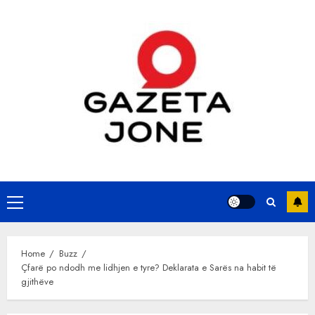
Skip
to
content
Primary
Menu
Home
Buzz
Çfarë po ndodh me lidhjen e tyre? Deklarata e Sarës na habit të
gjithëve