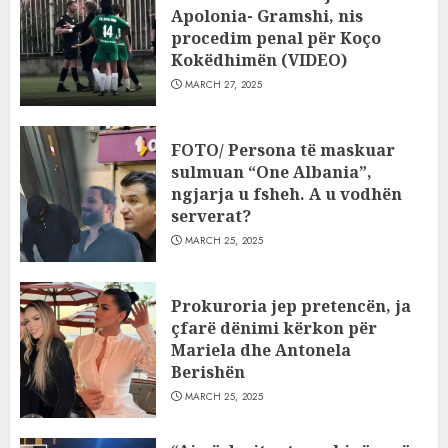
Apolonia- Gramshi, nis
procedim penal për Koço
Kokëdhimën (VIDEO)
MARCH 27, 2025
FOTO/ Persona të maskuar
sulmuan “One Albania”,
ngjarja u fsheh. A u vodhën
serverat?
MARCH 25, 2025
Prokuroria jep pretencën, ja
çfarë dënimi kërkon për
Mariela dhe Antonela
Berishën
MARCH 25, 2025