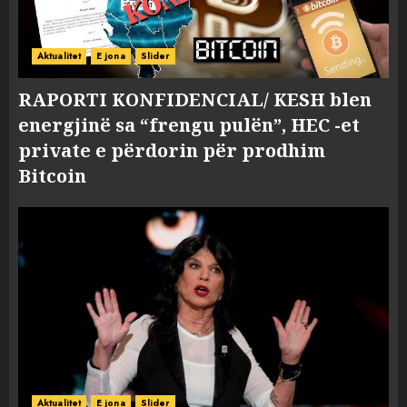
Aktualitet
E jona
Slider
RAPORTI KONFIDENCIAL/ KESH blen
energjinë sa “frengu pulën”, HEC -et
private e përdorin për prodhim
Bitcoin
Aktualitet
E jona
Slider