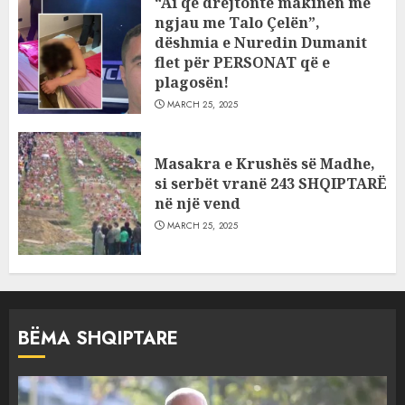
“Ai që drejtonte makinën më
ngjau me Talo Çelën”,
dëshmia e Nuredin Dumanit
flet për PERSONAT që e
plagosën!
MARCH 25, 2025
Masakra e Krushës së Madhe,
si serbët vranë 243 SHQIPTARË
në një vend
MARCH 25, 2025
BËMA SHQIPTARE