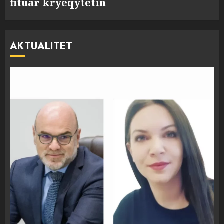
fituar kryeqytetin
AKTUALITET