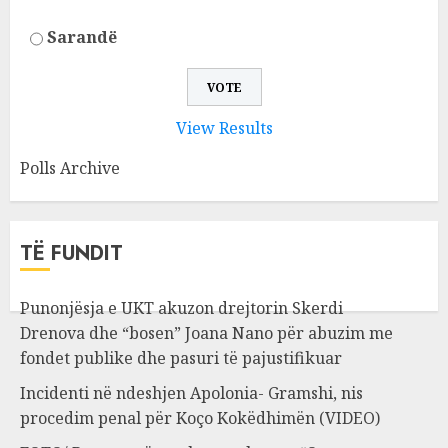
Sarandë
View Results
Polls Archive
TË FUNDIT
Punonjësja e UKT akuzon drejtorin Skerdi
Drenova dhe “bosen” Joana Nano për abuzim me
fondet publike dhe pasuri të pajustifikuar
Incidenti në ndeshjen Apolonia- Gramshi, nis
procedim penal për Koço Kokëdhimën (VIDEO)