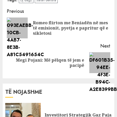
Dj dagz
Sarah berisha
reagimin e
familjes kur
Continue
Previous
mësoi lidhjen e
Reading
Sarës me
Romeo flirton me Beniadën në mes
Pre
Ledionin
të emisionit, pyetja e papritur që e
pos
sikletosi
Next
Megi Pojani: Më pëlqen të jem e
Next
pacipë
post:
TË NGJASHME
Investitori Strategjik Gaz Paja