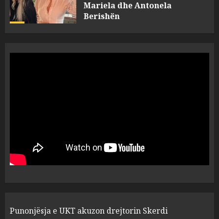
Berishën
4
MARCH 25, 2025
“Ai që drejtonte makinën më
ngjau me Talo Çelën”,
dëshmia e Nuredin Dumanit
flet për PERSONAT që e
plagosën!
5
MARCH 25, 2025
Punonjësja e UKT akuzon
drejtorin Skerdi Drenova dhe
“bosen” Joana Nano për
abuzim me fondet publike dhe
pasuri të pajustifikuar
1
JULY 24, 2025
Incidenti në ndeshjen
Punonjësja e UKT akuzon drejtorin Skerdi
Apolonia- Gramshi, nis