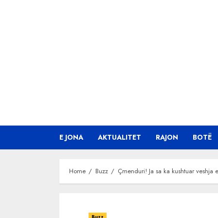
Skip
to
content
E JONA
AKTUALITET
RAJON
BOTË
Home
Buzz
Çmenduri! Ja sa ka kushtuar veshja 
Buzz