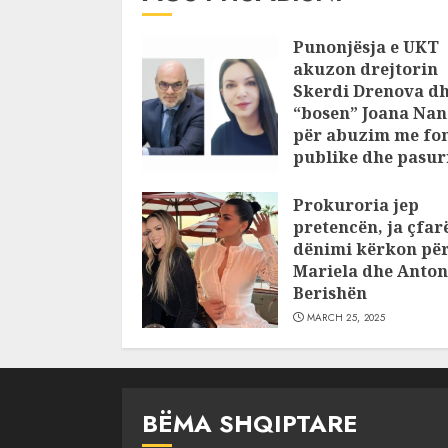
Punonjësja e UKT
akuzon drejtorin
Skerdi Drenova d
“bosen” Joana Nan
për abuzim me fo
publike dhe pasuri
pajustifikuar
Prokuroria jep
JULY 24, 2025
pretencën, ja çfar
dënimi kërkon pë
Mariela dhe Anton
Berishën
MARCH 25, 2025
BËMA SHQIPTARE