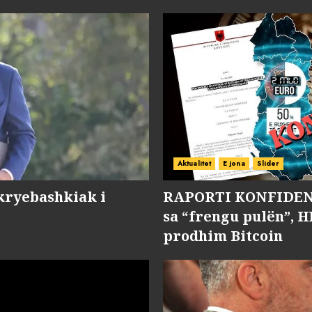
Aktualitet
E jona
Slider
kryebashkiak i
RAPORTI KONFIDENC
sa “frengu pulën”, H
prodhim Bitcoin