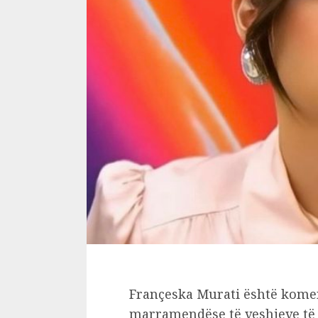
Françeska Murati është kom
marramendëse të veshjeve të 