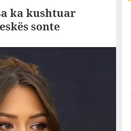
sa ka kushtuar
eskës sonte