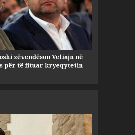
shi zëvendëson Veliajn në
s për të fituar kryeqytetin