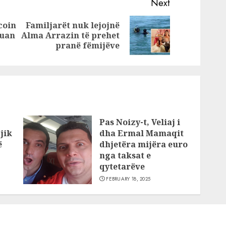
ndëse”
Kosovës, ky është
Next
hja e
kuptimi i veçantë
coin
Familjarët nuk lejojnë
t
Previous
Next
ruan
Alma Arrazin të prehet
post:
post:
pranë fëmijëve
Pas Noizy-t, Veliaj i
jik
dha Ermal Mamaqit
ë
dhjetëra mijëra euro
nga taksat e
qytetarëve
FEBRUARY 18, 2025