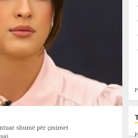
P
entuar shumë për çmimet
P
saj.