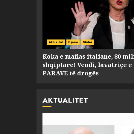
Aktualitet
E jona
Slider
Koka e mafias italiane, 80 mi
shqiptare! Vendi, lavatriçe e
PARAVE të drogës
AKTUALITET