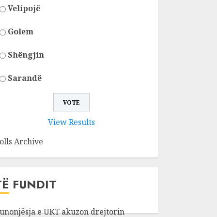
Velipojë
Golem
Shëngjin
Sarandë
View Results
olls Archive
TË FUNDIT
unonjësja e UKT akuzon drejtorin