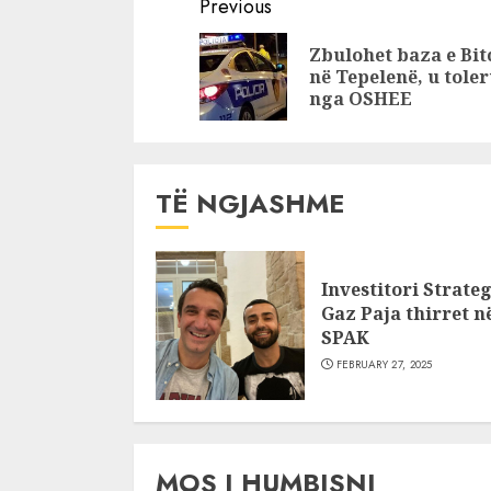
Continue
dini sa ka
“marrame
Previous
kushtuar?
që kap ves
Reading
Zbulohet baza e Bit
saj e fundi
në Tepelenë, u tole
nga OSHEE
TË NGJASHME
Investitori Strateg
Gaz Paja thirret n
SPAK
FEBRUARY 27, 2025
MOS I HUMBISNI