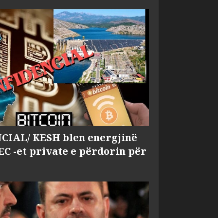
IAL/ KESH blen energjinë
EC -et private e përdorin për