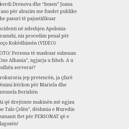
kerdi Drenova dhe “bosen” Joana
ano për abuzim me fondet publike
he pasuri të pajustifikuar
ncidenti në ndeshjen Apolonia-
ramshi, nis procedim penal për
oço Kokëdhimën (VIDEO)
OTO/ Persona të maskuar sulmuan
One Albania”, ngjarja u fsheh. A u
odhën serverat?
rokuroria jep pretencën, ja çfarë
ënimi kërkon për Mariela dhe
ntonela Berishën
Ai që drejtonte makinën më ngjau
e Talo Çelën”, dëshmia e Nuredin
umanit flet për PERSONAT që e
lagosën!