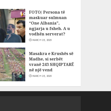
FOTO/ Persona të
maskuar sulmuan
“One Albania”,
ngjarja u fsheh. A u
vodhën serverat?
MARCH 25, 2025
Masakra e Krushës së
Madhe, si serbët
vranë 243 SHQIPTARË
në një vend
MARCH 25, 2025