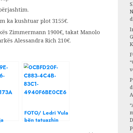
S
përjashtim.
N
d
tëm ka kushtuar plot 3155€.
I
arkës Zimmermann 1900€, takat Manolo
G
arkës Alessandra Rich 210€.
K
F
“
v
P
d
A
“
FOTO/ Ledri Vula
m
ja
bën tatuazhin
D
kushtuar
p