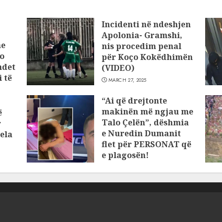
Incidenti në ndeshjen
Apolonia- Gramshi,
he
nis procedim penal
o
për Koço Kokëdhimën
ndet
(VIDEO)
 të
MARCH 27, 2025
“Ai që drejtonte
makinën më ngjau me
ë
Talo Çelën”, dëshmia
r
e Nuredin Dumanit
ela
flet për PERSONAT që
e plagosën!
MARCH 25, 2025