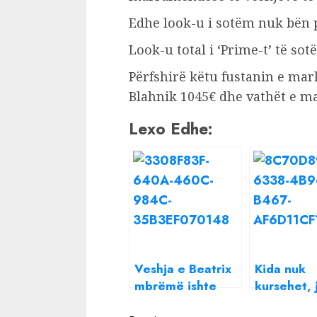
Edhe look-u i sotëm nuk bën 
Look-u total i ‘Prime-t’ të so
Përfshirë këtu fustanin e m
Blahnik 1045€ dhe vathët e m
Lexo Edhe:
Veshja e Beatrix
Kida nuk
mbrëmë ishte
kursehet, 
klas i lartë, a e
shifra