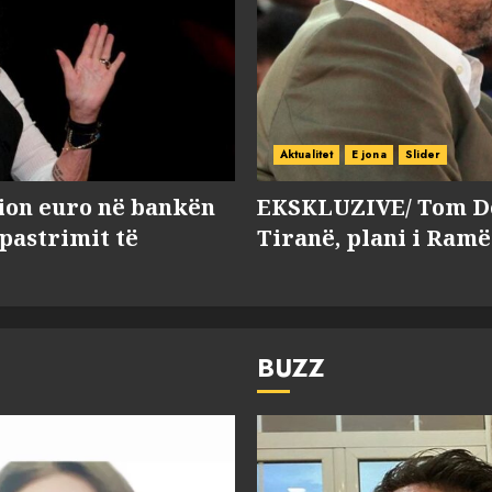
Aktualitet
E jona
Slider
lion euro në bankën
EKSKLUZIVE/ Tom Do
 pastrimit të
Tiranë, plani i Ramë
BUZZ