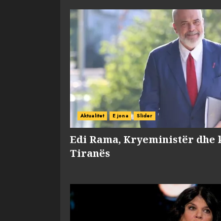
Aktualitet
E jona
Slider
Edi Rama, Kryeministër dhe 
Tiranës