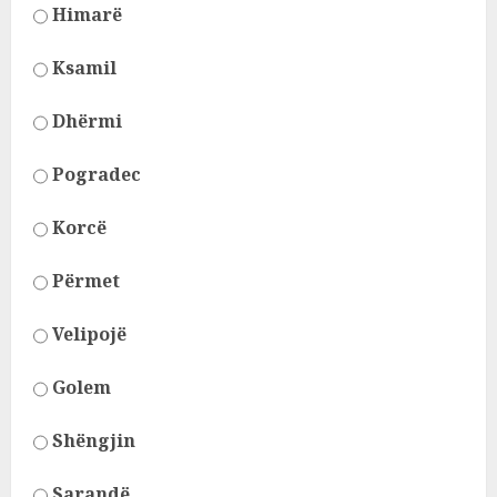
Himarë
Ksamil
Dhërmi
Pogradec
Korcë
Përmet
Velipojë
Golem
Shëngjin
Sarandë