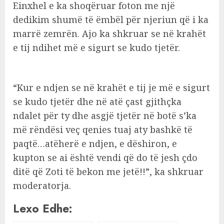
Einxhel e ka shoqëruar foton me një
dedikim shumë të ëmbël për njeriun që i ka
marrë zemrën. Ajo ka shkruar se në krahët
e tij ndihet më e sigurt se kudo tjetër.
“Kur e ndjen se në krahët e tij je më e sigurt
se kudo tjetër dhe në atë çast gjithçka
ndalet për ty dhe asgjë tjetër në botë s’ka
më rëndësi veç qenies tuaj aty bashkë të
paqtë…atëherë e ndjen, e dëshiron, e
kupton se ai është vendi që do të jesh çdo
ditë që Zoti të bekon me jetë!!”, ka shkruar
moderatorja.
Lexo Edhe: