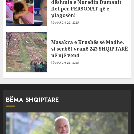
dëshmia e Nuredin Dumanit
flet për PERSONAT që e
plagosën!
MARCH 25, 2025
Masakra e Krushës së Madhe,
si serbët vranë 243 SHQIPTARË
në një vend
MARCH 25, 2025
BËMA SHQIPTARE