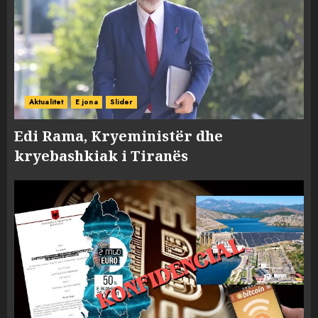
Aktualitet
E jona
Slider
Edi Rama, Kryeministër dhe
kryebashkiak i Tiranës