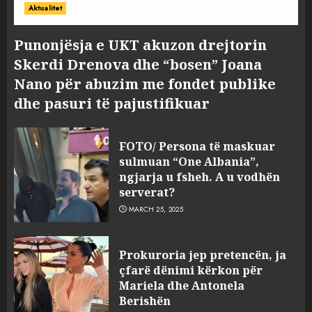
Aktualitet
Punonjësja e UKT akuzon drejtorin
Skerdi Drenova dhe “bosen” Joana
Nano për abuzim me fondet publike
dhe pasuri të pajustifikuar
FOTO/ Persona të maskuar
sulmuan “One Albania”,
ngjarja u fsheh. A u vodhën
serverat?
MARCH 25, 2025
Prokuroria jep pretencën, ja
çfarë dënimi kërkon për
Mariela dhe Antonela
Berishën