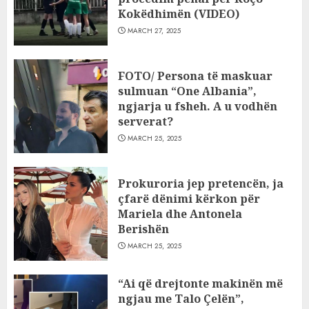
Kokëdhimën (VIDEO)
MARCH 27, 2025
FOTO/ Persona të maskuar
sulmuan “One Albania”,
ngjarja u fsheh. A u vodhën
serverat?
MARCH 25, 2025
Prokuroria jep pretencën, ja
çfarë dënimi kërkon për
Mariela dhe Antonela
Berishën
MARCH 25, 2025
“Ai që drejtonte makinën më
ngjau me Talo Çelën”,