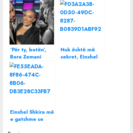
‘Për ty, botën’,
Nuk është më
Bora Zemani
sekret, Einxhel
feston ditëlindjen
dhe Dagz na
dhe ky është
prezantojnë
urimi plot dashuri
anëtarin e ri të
nga Donald
familjes
Einxhel Shkira më
e gatshme se
kurrë: Dua një