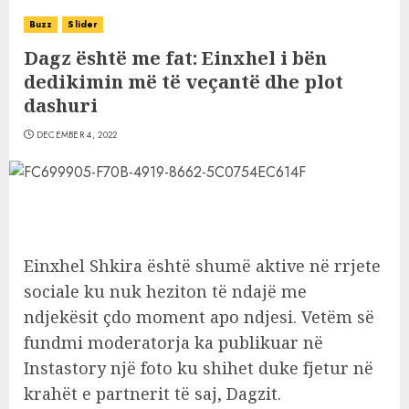
Buzz
Slider
Dagz është me fat: Einxhel i bën
dedikimin më të veçantë dhe plot
dashuri
DECEMBER 4, 2022
Einxhel Shkira është shumë aktive në rrjete
sociale ku nuk heziton të ndajë me
ndjekësit çdo moment apo ndjesi. Vetëm së
fundmi moderatorja ka publikuar në
Instastory një foto ku shihet duke fjetur në
krahët e partnerit të saj, Dagzit.