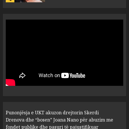
“Ai që drejtonte makinën më
ngjau me Talo Çelën”,
dëshmia e Nuredin Dumanit
flet për PERSONAT që e
plagosën!
5
MARCH 25, 2025
Punonjësja e UKT akuzon
drejtorin Skerdi Drenova dhe
“bosen” Joana Nano për
abuzim me fondet publike dhe
pasuri të pajustifikuar
1
JULY 24, 2025
Incidenti në ndeshjen
Punonjësja e UKT akuzon drejtorin Skerdi
Apolonia- Gramshi, nis
procedim penal për Koço
Drenova dhe “bosen” Joana Nano për abuzim me
Kokëdhimën (VIDEO)
fondet publike dhe pasuri të pajustifikuar