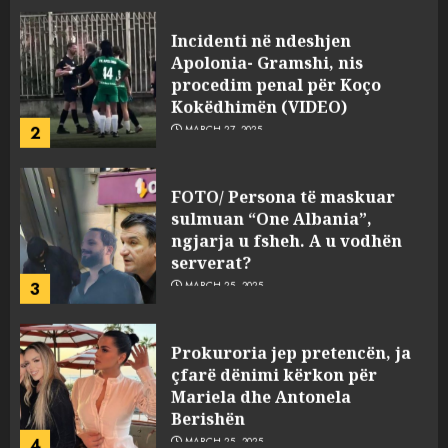
Incidenti në ndeshjen
Apolonia- Gramshi, nis
procedim penal për Koço
Kokëdhimën (VIDEO)
2
MARCH 27, 2025
FOTO/ Persona të maskuar
sulmuan “One Albania”,
ngjarja u fsheh. A u vodhën
serverat?
3
MARCH 25, 2025
Prokuroria jep pretencën, ja
çfarë dënimi kërkon për
Mariela dhe Antonela
Berishën
4
MARCH 25, 2025