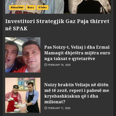
Aktualitet
Buzz
Slider
Investitori Strategjik Gaz Paja thirret
në SPAK
Pas Noizy-t, Veliaj i dha Ermal
Mamaqit dhjetëra mijëra euro
nga taksat e qytetarëve
FEBRUARY 18, 2025
FOTO/ Persona të maskuar
Noizy braktis Veliajn në ditën
sulmuan “One Albania”,
më të zezë, reperi i pabesë me
ngjarja u fsheh. A u vodhën
kryebashkiakun që i dha
serverat?
milionat?
3
MARCH 25, 2025
FEBRUARY 11, 2025