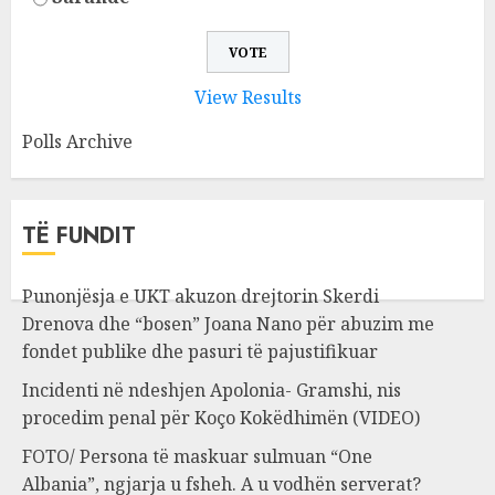
View Results
Polls Archive
TË FUNDIT
Punonjësja e UKT akuzon drejtorin Skerdi
Drenova dhe “bosen” Joana Nano për abuzim me
fondet publike dhe pasuri të pajustifikuar
Incidenti në ndeshjen Apolonia- Gramshi, nis
procedim penal për Koço Kokëdhimën (VIDEO)
FOTO/ Persona të maskuar sulmuan “One
Albania”, ngjarja u fsheh. A u vodhën serverat?