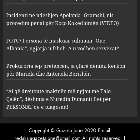
2
MARCH 27, 2025
Incidenti në ndeshjen Apolonia- Gramshi, nis
procedim penal për Koço Kokëdhimën (VIDEO)
FOTO/ Persona të maskuar
sulmuan “One Albania”,
ngjarja u fsheh. A u vodhën
FOTO/ Persona të maskuar sulmuan “One
serverat?
Albania”, ngjarja u fsheh. A u vodhën serverat?
3
MARCH 25, 2025
Prokuroria jep pretencën, ja çfarë dënimi kërkon
Prokuroria jep pretencën, ja
për Mariela dhe Antonela Berishën
çfarë dënimi kërkon për
Mariela dhe Antonela
“Ai që drejtonte makinën më ngjau me Talo
Berishën
Çelën”, dëshmia e Nuredin Dumanit flet për
4
MARCH 25, 2025
PERSONAT që e plagosën!
“Ai që drejtonte makinën më
ngjau me Talo Çelën”,
Copyright © Gazeta Jonë 2020 E-mail:
dëshmia e Nuredin Dumanit
redaksiagazetajone@gmail.com
All rights reserved.
|