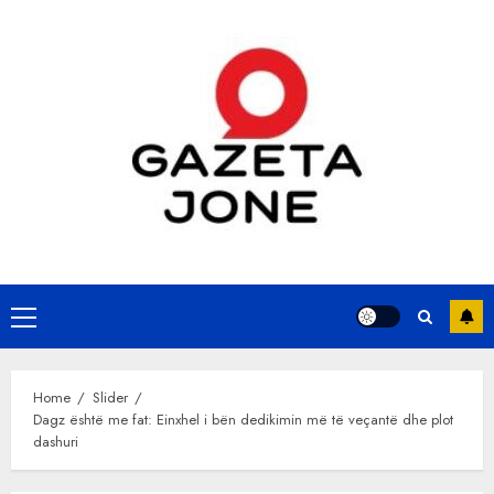
Skip
to
content
Primary
Menu
Home
Slider
Dagz është me fat: Einxhel i bën dedikimin më të veçantë dhe plot
dashuri