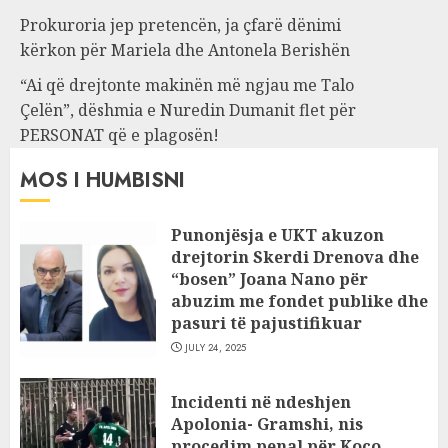
Prokuroria jep pretencën, ja çfarë dënimi
kërkon për Mariela dhe Antonela Berishën
“Ai që drejtonte makinën më ngjau me Talo
Çelën”, dëshmia e Nuredin Dumanit flet për
PERSONAT që e plagosën!
MOS I HUMBISNI
Punonjësja e UKT akuzon
drejtorin Skerdi Drenova dhe
“bosen” Joana Nano për
abuzim me fondet publike dhe
pasuri të pajustifikuar
JULY 24, 2025
Incidenti në ndeshjen
Apolonia- Gramshi, nis
procedim penal për Koço