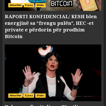
Aktualitet
E jona
Slider
RAPORTI KONFIDENCIAL/ KESH blen
energjinë sa “frengu pulën”, HEC -et
private e përdorin për prodhim
Bitcoin
Aktualitet
E jona
Slider