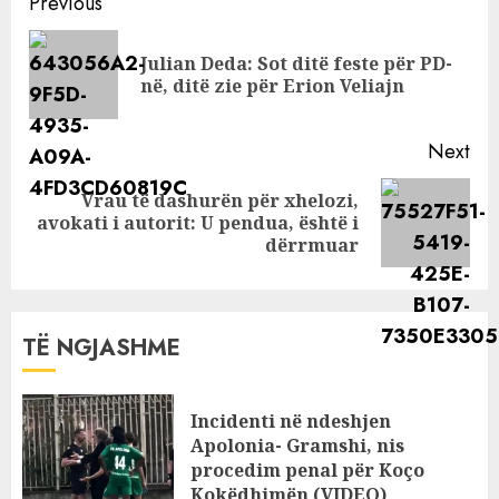
Continue
fëmijë me Dagz,
Previous
është momenti
Reading
Julian Deda: Sot ditë feste për PD-
Pre
në, ditë zie për Erion Veliajn
pos
Next
Vrau të dashurën për xhelozi,
Next
avokati i autorit: U pendua, është i
post:
dërrmuar
TË NGJASHME
Incidenti në ndeshjen
Apolonia- Gramshi, nis
procedim penal për Koço
Kokëdhimën (VIDEO)