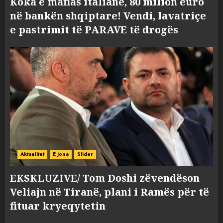
Koka e mafias italiane, 80 milion euro
në bankën shqiptare! Vendi, lavatriçe
e pastrimit të PARAVE të drogës
Aktualitet
E jona
Slider
EKSKLUZIVE/ Tom Doshi zëvendëson
Veliajn në Tiranë, plani i Ramës për të
fituar kryeqytetin