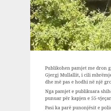
Publikohen pamjet me dron gj
Gjergj Mullallit, i cili mbrëm
dhe më pas e hodhi në një gro
Nga pamjet e publikuara shihe
punuar për kapjen e 55-vjeçar
Pasi ka parë punonjësit e poli