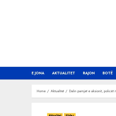
Skip
to
content
E JONA
AKTUALITET
RAJON
BOTË
Home
Aktualitet
Dalin pamjet e aksionit, policët
Aktualitet
Slider