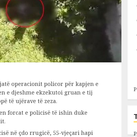
atë operacionit policor për kapjen e
P
jen e djeshme ekzekutoi gruan e tij
pë të ujërave të zeza.
n forcat e policisë të ishin duke
it.
cisë në çdo rrugicë, 55-vjeçari hapi
P