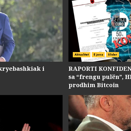
Aktualitet
E jona
Slider
kryebashkiak i
RAPORTI KONFIDENC
sa “frengu pulën”, H
prodhim Bitcoin