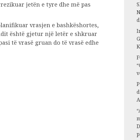
rrezikuar jetën e tyre dhe më pas
S
N
d
planifikuar vrasjen e bashkëshortes,
I
ndit është gjetur një letër e shkruar
G
pasi të vrasë gruan do të vrasë edhe
K
F
“
v
P
d
A
“
m
D
p