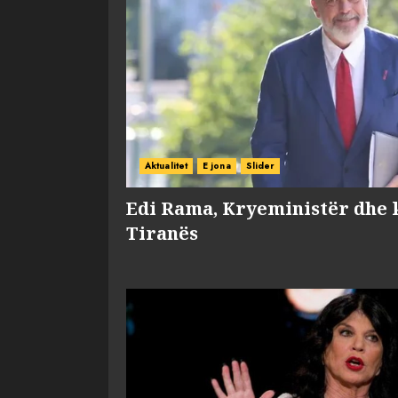
Aktualitet
E jona
Slider
Edi Rama, Kryeministër dhe 
Tiranës