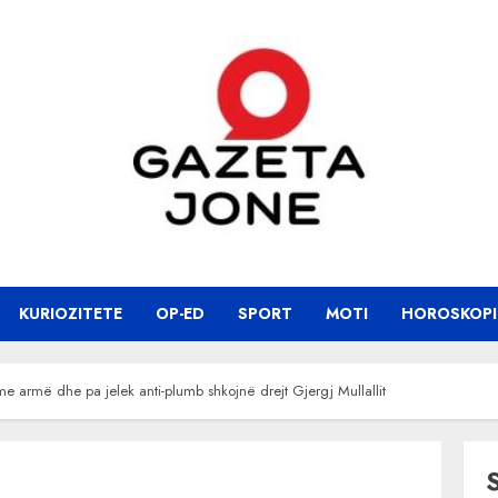
KURIOZITETE
OP-ED
SPORT
MOTI
HOROSKOPI
 me armë dhe pa jelek anti-plumb shkojnë drejt Gjergj Mullallit