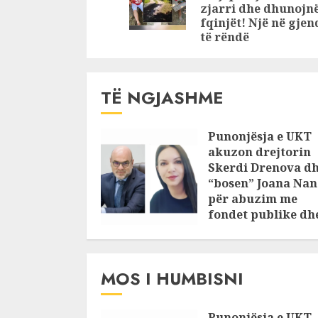
zjarri dhe dhunojn
fqinjët! Një në gjen
të rëndë
TË NGJASHME
Punonjësja e UKT
akuzon drejtorin
Skerdi Drenova d
“bosen” Joana Nan
për abuzim me
fondet publike dh
pasuri të
pajustifikuar
JULY 24, 2025
MOS I HUMBISNI
Punonjësja e UKT