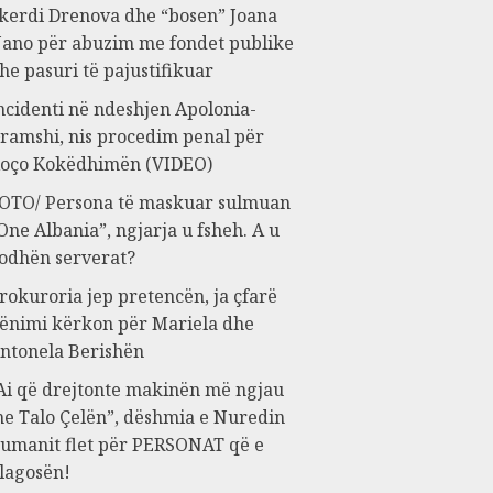
kerdi Drenova dhe “bosen” Joana
ano për abuzim me fondet publike
he pasuri të pajustifikuar
ncidenti në ndeshjen Apolonia-
ramshi, nis procedim penal për
oço Kokëdhimën (VIDEO)
OTO/ Persona të maskuar sulmuan
One Albania”, ngjarja u fsheh. A u
odhën serverat?
rokuroria jep pretencën, ja çfarë
ënimi kërkon për Mariela dhe
ntonela Berishën
Ai që drejtonte makinën më ngjau
e Talo Çelën”, dëshmia e Nuredin
umanit flet për PERSONAT që e
lagosën!