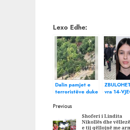
Lexo Edhe:
Dalin pamjet e
ZBULOHET 
terroristëve duke
vra 14-VJ
u larguar nga
në Shkup,
Continue
mali drejt Serbisë
Spasovski:
Previous
(VIDEO)
qëllua me
Reading
Shoferi i Lindita
PLUMB, gj
Nikollës dhe vëllezë
armë!
e tij qëllojnë me ar