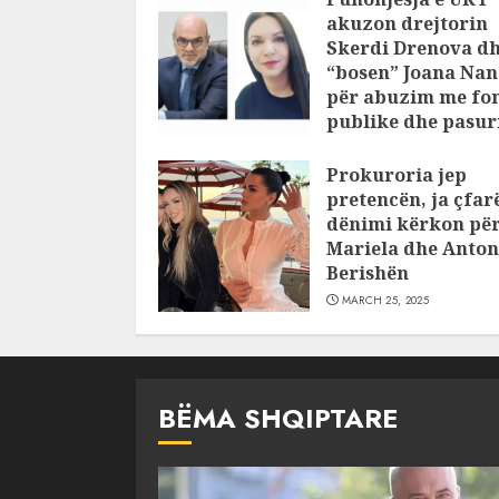
akuzon drejtorin
Skerdi Drenova d
“bosen” Joana Nan
për abuzim me fo
publike dhe pasuri
pajustifikuar
Prokuroria jep
JULY 24, 2025
pretencën, ja çfar
dënimi kërkon pë
Mariela dhe Anton
Berishën
MARCH 25, 2025
BËMA SHQIPTARE