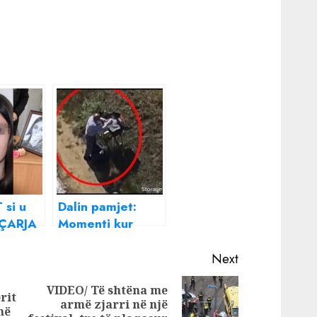
si u
Dalin pamjet:
EÇARJA
Momenti kur
anëtarët e MEK
 U
dalin para
Next
makinave të
VIDEO/ Të shtëna me
etëm 2
policisë dhe
rit
Next
armë zjarri në një
djegin
më
Previous