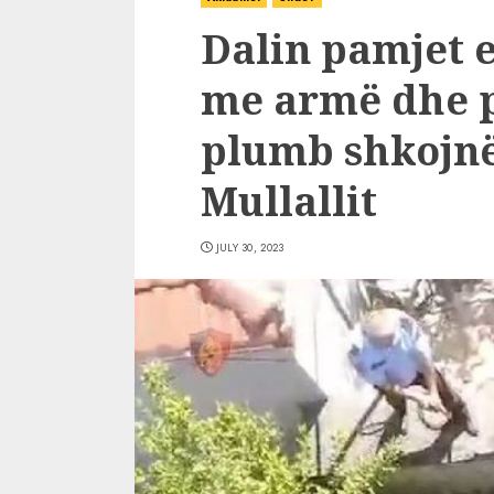
Dalin pamjet e
me armë dhe pa
plumb shkojnë
Mullallit
JULY 30, 2023