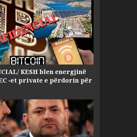
IAL/ KESH blen energjinë
EC -et private e përdorin për