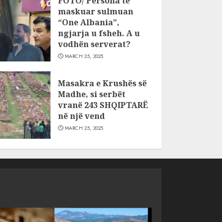
FOTO/ Persona të
maskuar sulmuan
“One Albania”,
ngjarja u fsheh. A u
vodhën serverat?
MARCH 25, 2025
Masakra e Krushës së
Madhe, si serbët
vranë 243 SHQIPTARË
në një vend
MARCH 25, 2025