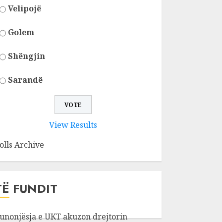
Velipojë
Golem
Shëngjin
Sarandë
View Results
olls Archive
TË FUNDIT
unonjësja e UKT akuzon drejtorin