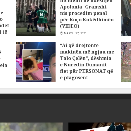
Incidenti në ndeshjen
Apolonia- Gramshi,
he
nis procedim penal
o
për Koço Kokëdhimën
ndet
(VIDEO)
 të
MARCH 27, 2025
“Ai që drejtonte
makinën më ngjau me
ë
Talo Çelën”, dëshmia
r
e Nuredin Dumanit
ela
flet për PERSONAT që
e plagosën!
MARCH 25, 2025