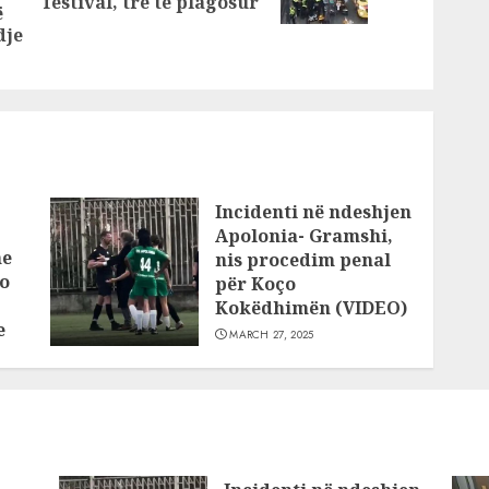
post:
festival, tre të plagosur
dokumente
ë
post:
dje
sensitive
Incidenti në ndeshjen
Apolonia- Gramshi,
he
nis procedim penal
o
për Koço
Kokëdhimën (VIDEO)
e
MARCH 27, 2025