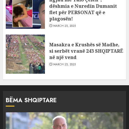
dëshmia e Nuredin Dumanit
flet për PERSONAT që e
plagosën!
MARCH 25, 2025
Masakra e Krushës së Madhe,
si serbët vranë 243 SHQIPTARË
në një vend
MARCH 25, 2025
BËMA SHQIPTARE