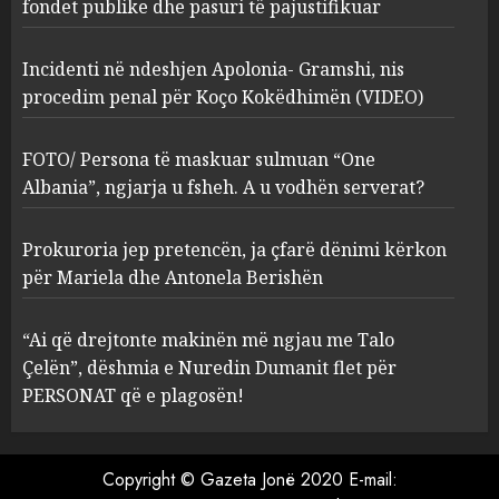
Kokëdhimën (VIDEO)
fondet publike dhe pasuri të pajustifikuar
2
MARCH 27, 2025
Incidenti në ndeshjen Apolonia- Gramshi, nis
procedim penal për Koço Kokëdhimën (VIDEO)
FOTO/ Persona të maskuar
sulmuan “One Albania”,
ngjarja u fsheh. A u vodhën
FOTO/ Persona të maskuar sulmuan “One
serverat?
Albania”, ngjarja u fsheh. A u vodhën serverat?
3
MARCH 25, 2025
Prokuroria jep pretencën, ja çfarë dënimi kërkon
Prokuroria jep pretencën, ja
për Mariela dhe Antonela Berishën
çfarë dënimi kërkon për
Mariela dhe Antonela
“Ai që drejtonte makinën më ngjau me Talo
Berishën
Çelën”, dëshmia e Nuredin Dumanit flet për
4
MARCH 25, 2025
PERSONAT që e plagosën!
“Ai që drejtonte makinën më
ngjau me Talo Çelën”,
Copyright © Gazeta Jonë 2020 E-mail:
dëshmia e Nuredin Dumanit