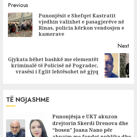
Continue
dhunua për
Previous
vdekje nga 29-
Reading
Punonjësit e Shefqet Kastratit
vjeçari, motra e
vjedhin valixhet e pasagjerëve në
Pre
viktimës: E
Rinas, policia kërkon vendosjen e
pos
braktisën në…
kamerave
Next
Gjykata bëhet bashkë me elementët
Next
kriminalë të Policisë në Pogradec,
post:
vrasësi i Eglit lehtësohet në gjyq
TË NGJASHME
Punonjësja e UKT akuzon
drejtorin Skerdi Drenova dhe
“bosen” Joana Nano për
abuzim me fondet publike dhe