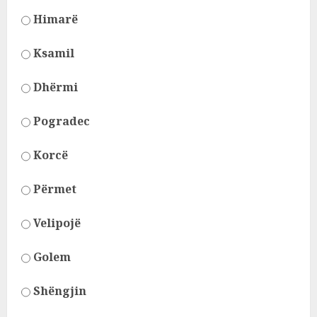
Himarë
Ksamil
Dhërmi
Pogradec
Korcë
Përmet
Velipojë
Golem
Shëngjin