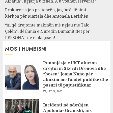
Albania”, ngjarja u fsheh. A u vodhën serverat?
Prokuroria jep pretencën, ja çfarë dënimi
kërkon për Mariela dhe Antonela Berishën
“Ai që drejtonte makinën më ngjau me Talo
Çelën”, dëshmia e Nuredin Dumanit flet për
PERSONAT që e plagosën!
MOS I HUMBISNI
Punonjësja e UKT akuzon
drejtorin Skerdi Drenova dhe
“bosen” Joana Nano për
abuzim me fondet publike dhe
pasuri të pajustifikuar
JULY 24, 2025
Incidenti në ndeshjen
Apolonia- Gramshi, nis