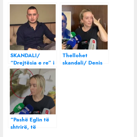
SKANDALI/
Thellohet
“Drejtësia e re” i
skandali/ Denis
zbuti akuzën,
Meçe i vendosi
Denis Meçe mund
gjobë Egli Progës
të shpëtojë
dhe e dhunoi për
vetëm me një
vdekje në sy të
gjobë
policit
“Pashë Eglin të
shtrirë, të
masakruar”, u