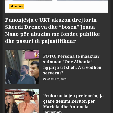
Aktualitet
Punonjësja e UKT akuzon drejtorin
Skerdi Drenova dhe “bosen” Joana
Nano për abuzim me fondet publike
dhe pasuri të pajustifikuar
FOTO/ Persona të maskuar
sulmuan “One Albania”,
ngjarja u fsheh. A u vodhën
serverat?
MARCH 25, 2025
Prokuroria jep pretencën, ja
çfarë dënimi kërkon për
Mariela dhe Antonela
Berishën