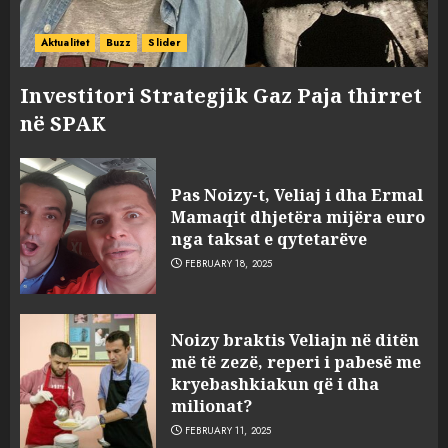
Aktualitet
Buzz
Slider
Investitori Strategjik Gaz Paja thirret
në SPAK
Pas Noizy-t, Veliaj i dha Ermal
Mamaqit dhjetëra mijëra euro
nga taksat e qytetarëve
FEBRUARY 18, 2025
FOTO/ Persona të maskuar
Noizy braktis Veliajn në ditën
sulmuan “One Albania”,
më të zezë, reperi i pabesë me
ngjarja u fsheh. A u vodhën
kryebashkiakun që i dha
serverat?
milionat?
3
MARCH 25, 2025
FEBRUARY 11, 2025