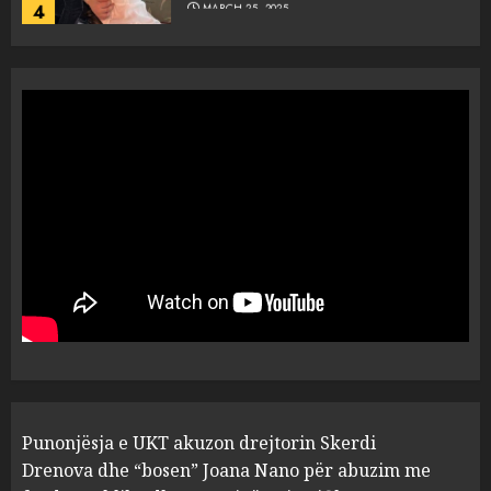
4
MARCH 25, 2025
“Ai që drejtonte makinën më
ngjau me Talo Çelën”,
dëshmia e Nuredin Dumanit
flet për PERSONAT që e
plagosën!
5
MARCH 25, 2025
Punonjësja e UKT akuzon
drejtorin Skerdi Drenova dhe
“bosen” Joana Nano për
abuzim me fondet publike dhe
pasuri të pajustifikuar
1
JULY 24, 2025
Incidenti në ndeshjen
Punonjësja e UKT akuzon drejtorin Skerdi
Apolonia- Gramshi, nis
procedim penal për Koço
Drenova dhe “bosen” Joana Nano për abuzim me