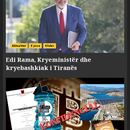
Aktualitet
E jona
Slider
Edi Rama, Kryeministër dhe
kryebashkiak i Tiranës