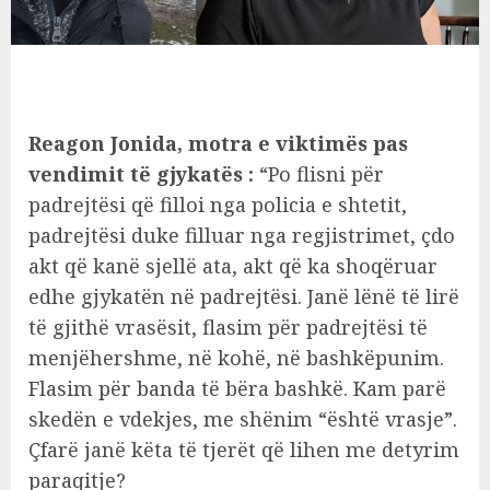
Reagon Jonida, motra e viktimës pas
vendimit të gjykatës :
“Po flisni për
padrejtësi që filloi nga policia e shtetit,
padrejtësi duke filluar nga regjistrimet, çdo
akt që kanë sjellë ata, akt që ka shoqëruar
edhe gjykatën në padrejtësi. Janë lënë të lirë
të gjithë vrasësit, flasim për padrejtësi të
menjëhershme, në kohë, në bashkëpunim.
Flasim për banda të bëra bashkë. Kam parë
skedën e vdekjes, me shënim “është vrasje”.
Çfarë janë këta të tjerët që lihen me detyrim
paraqitje?