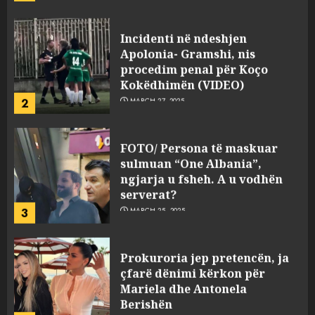
JULY 24, 2025
Incidenti në ndeshjen
Apolonia- Gramshi, nis
procedim penal për Koço
Kokëdhimën (VIDEO)
2
MARCH 27, 2025
FOTO/ Persona të maskuar
sulmuan “One Albania”,
ngjarja u fsheh. A u vodhën
serverat?
3
MARCH 25, 2025
Prokuroria jep pretencën, ja
çfarë dënimi kërkon për
Mariela dhe Antonela
Berishën