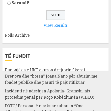
Sarandë
View Results
Polls Archive
TË FUNDIT
Punonjësja e UKT akuzon drejtorin Skerdi
Drenova dhe “bosen” Joana Nano për abuzim me
fondet publike dhe pasuri të pajustifikuar
Incidenti në ndeshjen Apolonia- Gramshi, nis
procedim penal për Koço Kokëdhimën (VIDEO)
FOTO/ Persona të maskuar sulmuan “One