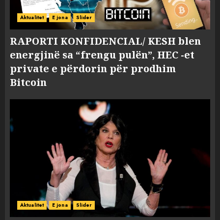
Aktualitet
E jona
Slider
RAPORTI KONFIDENCIAL/ KESH blen
energjinë sa “frengu pulën”, HEC -et
private e përdorin për prodhim
Bitcoin
Aktualitet
E jona
Slider