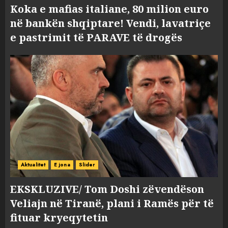
Koka e mafias italiane, 80 milion euro
në bankën shqiptare! Vendi, lavatriçe
e pastrimit të PARAVE të drogës
Aktualitet
E jona
Slider
EKSKLUZIVE/ Tom Doshi zëvendëson
Veliajn në Tiranë, plani i Ramës për të
fituar kryeqytetin