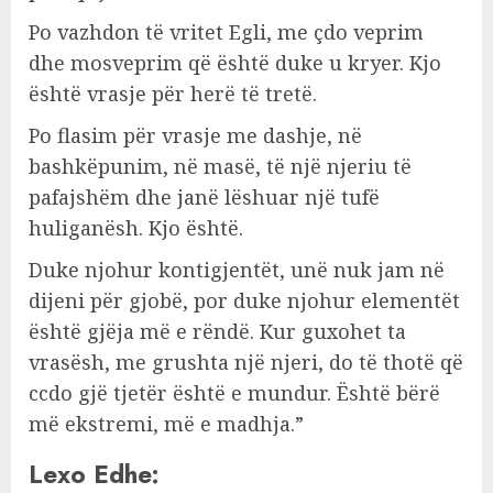
Po vazhdon të vritet Egli, me çdo veprim
dhe mosveprim që është duke u kryer. Kjo
është vrasje për herë të tretë.
Po flasim për vrasje me dashje, në
bashkëpunim, në masë, të një njeriu të
pafajshëm dhe janë lëshuar një tufë
huliganësh. Kjo është.
Duke njohur kontigjentët, unë nuk jam në
dijeni për gjobë, por duke njohur elementët
është gjëja më e rëndë. Kur guxohet ta
vrasësh, me grushta një njeri, do të thotë që
ccdo gjë tjetër është e mundur. Është bërë
më ekstremi, më e madhja.”
Lexo Edhe: