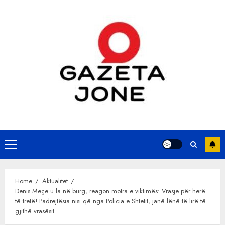
Skip
to
content
Primary
Menu
Home
Aktualitet
Denis Meçe u la në burg, reagon motra e viktimës: Vrasje për herë
të tretë! Padrejtësia nisi që nga Policia e Shtetit, janë lënë të lirë të
gjithë vrasësit