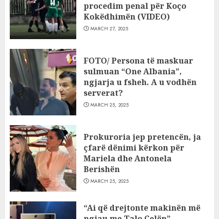
procedim penal për Koço
Kokëdhimën (VIDEO)
MARCH 27, 2025
FOTO/ Persona të maskuar
sulmuan “One Albania”,
ngjarja u fsheh. A u vodhën
serverat?
MARCH 25, 2025
Prokuroria jep pretencën, ja
çfarë dënimi kërkon për
Mariela dhe Antonela
Berishën
MARCH 25, 2025
“Ai që drejtonte makinën më
ngjau me Talo Çelën”,