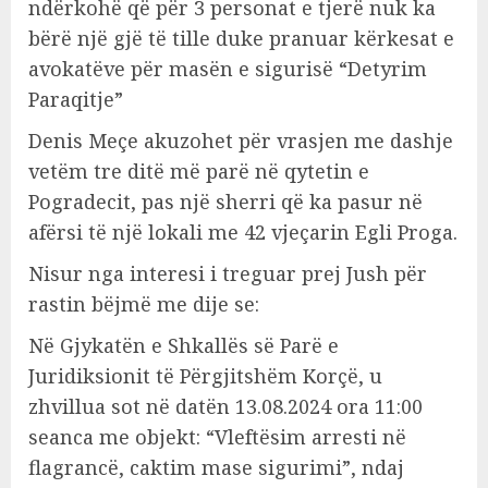
ndërkohë që për 3 personat e tjerë nuk ka
bërë një gjë të tille duke pranuar kërkesat e
avokatëve për masën e sigurisë “Detyrim
Paraqitje”
Denis Meçe akuzohet për vrasjen me dashje
vetëm tre ditë më parë në qytetin e
Pogradecit, pas një sherri që ka pasur në
afërsi të një lokali me 42 vjeçarin Egli Proga.
Nisur nga interesi i treguar prej Jush për
rastin bëjmë me dije se:
Në Gjykatën e Shkallës së Parë e
Juridiksionit të Përgjitshëm Korçë, u
zhvillua sot në datën 13.08.2024 ora 11:00
seanca me objekt: “Vleftësim arresti në
flagrancë, caktim mase sigurimi”, ndaj