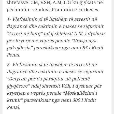
shtetasve D.M, V.SH, A.M, L.G ku gjykata në
përfundim vendosi: Pranimin e kërkesës.
1- Vleftësimin si të ligjshëm të arrestit në
flagrancë dhe caktimin e masës së sigurimit
“Arrest në burg” ndaj shtetasit D.M, i dyshuar
për kryerjen e veprës penale “Vrasja nga
pakujdesia” parashikuar nga neni 85 i Kodit
Penal.
2- Vleftësimin si të ligjshëm të arrestit në
flagrancë dhe caktimin e masës së sigurimit
“Detyrim për t’u paraqitur në policinë
gjyqësore” ndaj shtetasit V.Sh, i dyshuar për
kryerjen e veprës penale “Moskallëzimi i
krimit” parashikuar nga neni 300 i Kodit
Penal.