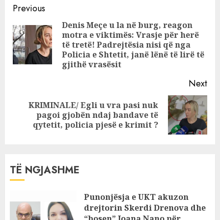
Continue
Rrumbullaku i
Previous
shkon në zyrë
Reading
Denis Meçe u la në burg, reagon
drejtorit të
motra e viktimës: Vrasje për herë
Pre
Policisë së
të tretë! Padrejtësia nisi që nga
Tiranës,
pos
Policia e Shtetit, janë lënë të lirë të
gjithë vrasësit
zbardhen detajet
nga diskutimi
Next
KRIMINALE/ Egli u vra pasi nuk
Next
pagoi gjobën ndaj bandave të
post:
qytetit, policia pjesë e krimit ?
TË NGJASHME
Punonjësja e UKT akuzon
drejtorin Skerdi Drenova dhe
“bosen” Joana Nano për