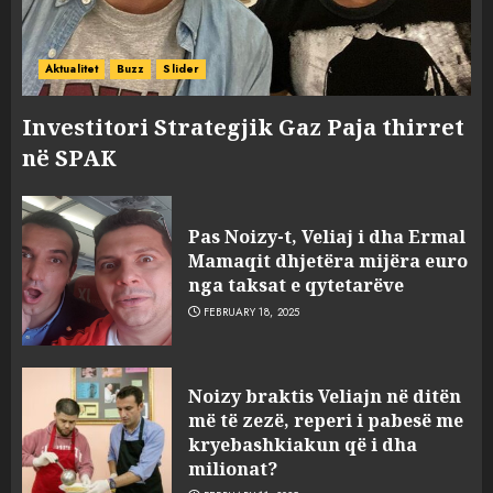
Aktualitet
Buzz
Slider
Investitori Strategjik Gaz Paja thirret
në SPAK
Pas Noizy-t, Veliaj i dha Ermal
Mamaqit dhjetëra mijëra euro
nga taksat e qytetarëve
FEBRUARY 18, 2025
FOTO/ Persona të maskuar
Noizy braktis Veliajn në ditën
sulmuan “One Albania”,
më të zezë, reperi i pabesë me
ngjarja u fsheh. A u vodhën
kryebashkiakun që i dha
serverat?
milionat?
3
MARCH 25, 2025