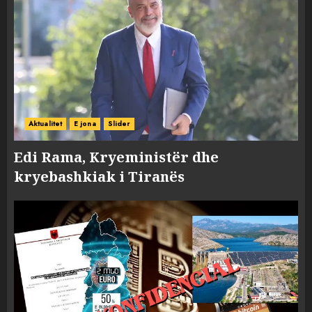
Aktualitet
E jona
Slider
Edi Rama, Kryeministër dhe
kryebashkiak i Tiranës