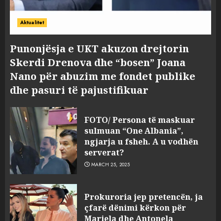
Aktualitet
Punonjësja e UKT akuzon drejtorin
Skerdi Drenova dhe “bosen” Joana
Nano për abuzim me fondet publike
dhe pasuri të pajustifikuar
FOTO/ Persona të maskuar
sulmuan “One Albania”,
ngjarja u fsheh. A u vodhën
serverat?
MARCH 25, 2025
Prokuroria jep pretencën, ja
çfarë dënimi kërkon për
Mariela dhe Antonela