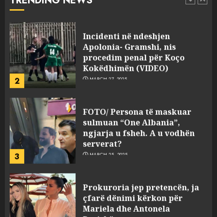
TRENDING NEWS
pasuri të pajustifikuar
1
JULY 24, 2025
Incidenti në ndeshjen
Apolonia- Gramshi, nis
procedim penal për Koço
Kokëdhimën (VIDEO)
2
MARCH 27, 2025
FOTO/ Persona të maskuar
sulmuan “One Albania”,
ngjarja u fsheh. A u vodhën
serverat?
3
MARCH 25, 2025
Prokuroria jep pretencën, ja
çfarë dënimi kërkon për
Mariela dhe Antonela