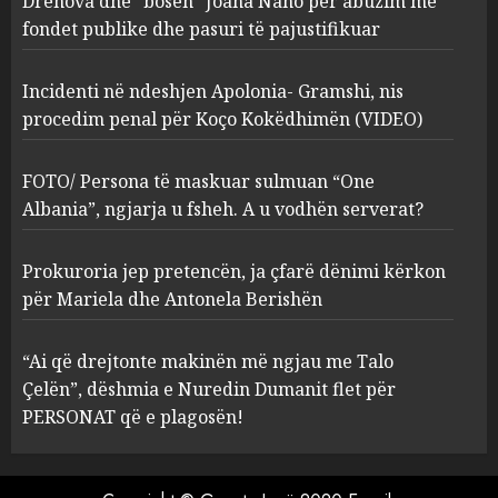
Drenova dhe “bosen” Joana Nano për abuzim me
Kokëdhimën (VIDEO)
fondet publike dhe pasuri të pajustifikuar
2
MARCH 27, 2025
Incidenti në ndeshjen Apolonia- Gramshi, nis
procedim penal për Koço Kokëdhimën (VIDEO)
FOTO/ Persona të maskuar
sulmuan “One Albania”,
ngjarja u fsheh. A u vodhën
FOTO/ Persona të maskuar sulmuan “One
serverat?
Albania”, ngjarja u fsheh. A u vodhën serverat?
3
MARCH 25, 2025
Prokuroria jep pretencën, ja çfarë dënimi kërkon
Prokuroria jep pretencën, ja
për Mariela dhe Antonela Berishën
çfarë dënimi kërkon për
Mariela dhe Antonela
“Ai që drejtonte makinën më ngjau me Talo
Berishën
Çelën”, dëshmia e Nuredin Dumanit flet për
4
MARCH 25, 2025
PERSONAT që e plagosën!
“Ai që drejtonte makinën më
ngjau me Talo Çelën”,