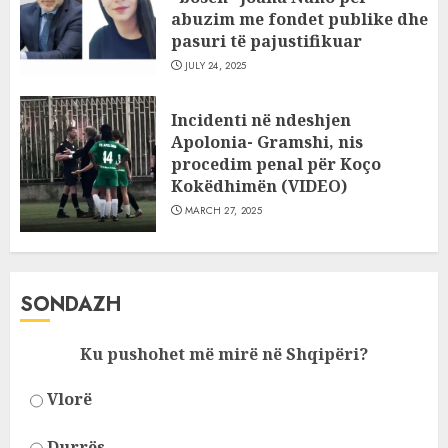
abuzim me fondet publike dhe
pasuri të pajustifikuar
JULY 24, 2025
Incidenti në ndeshjen
Apolonia- Gramshi, nis
procedim penal për Koço
Kokëdhimën (VIDEO)
MARCH 27, 2025
SONDAZH
Ku pushohet më mirë në Shqipëri?
Vlorë
Durrës