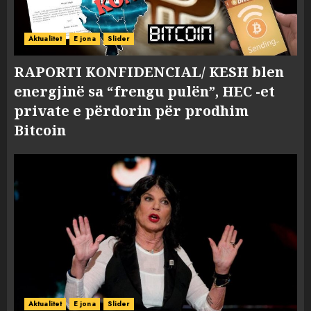
Aktualitet
E jona
Slider
RAPORTI KONFIDENCIAL/ KESH blen
energjinë sa “frengu pulën”, HEC -et
private e përdorin për prodhim
Bitcoin
Aktualitet
E jona
Slider