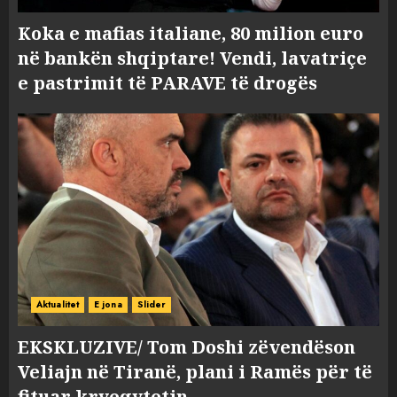
Koka e mafias italiane, 80 milion euro
në bankën shqiptare! Vendi, lavatriçe
e pastrimit të PARAVE të drogës
Aktualitet
E jona
Slider
EKSKLUZIVE/ Tom Doshi zëvendëson
Veliajn në Tiranë, plani i Ramës për të
fituar kryeqytetin