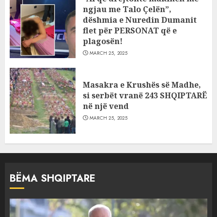
ngjau me Talo Çelën”,
dëshmia e Nuredin Dumanit
flet për PERSONAT që e
plagosën!
MARCH 25, 2025
Masakra e Krushës së Madhe,
si serbët vranë 243 SHQIPTARË
në një vend
MARCH 25, 2025
BËMA SHQIPTARE