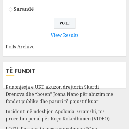
Sarandë
View Results
Polls Archive
TË FUNDIT
Punonjësja e UKT akuzon drejtorin Skerdi
Drenova dhe “bosen” Joana Nano për abuzim me
fondet publike dhe pasuri të pajustifikuar
Incidenti në ndeshjen Apolonia- Gramshi, nis
procedim penal për Koço Kokëdhimën (VIDEO)
FOTO/ Persona të maskuar sulmuan “One