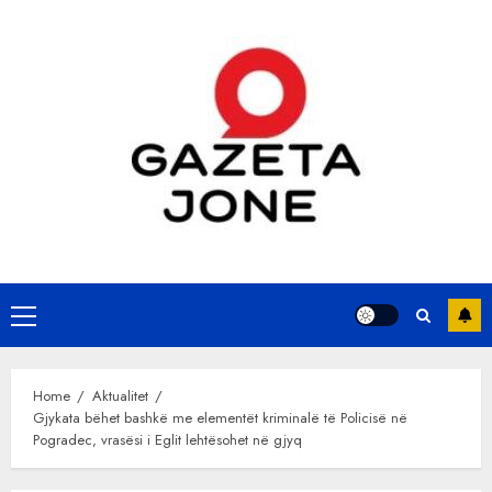
Skip
to
content
Primary
Menu
Home
Aktualitet
Gjykata bëhet bashkë me elementët kriminalë të Policisë në
Pogradec, vrasësi i Eglit lehtësohet në gjyq