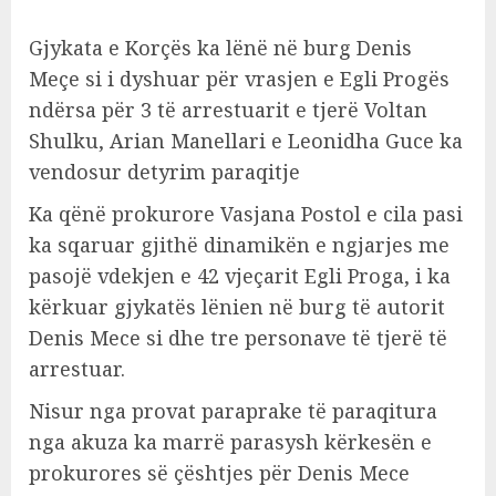
Gjykata e Korçës ka lënë në burg Denis
Meçe si i dyshuar për vrasjen e Egli Progës
ndërsa për 3 të arrestuarit e tjerë Voltan
Shulku, Arian Manellari e Leonidha Guce ka
vendosur detyrim paraqitje
Ka qënë prokurore Vasjana Postol e cila pasi
ka sqaruar gjithë dinamikën e ngjarjes me
pasojë vdekjen e 42 vjeçarit Egli Proga, i ka
kërkuar gjykatës lënien në burg të autorit
Denis Mece si dhe tre personave të tjerë të
arrestuar.
Nisur nga provat paraprake të paraqitura
nga akuza ka marrë parasysh kërkesën e
prokurores së çështjes për Denis Mece