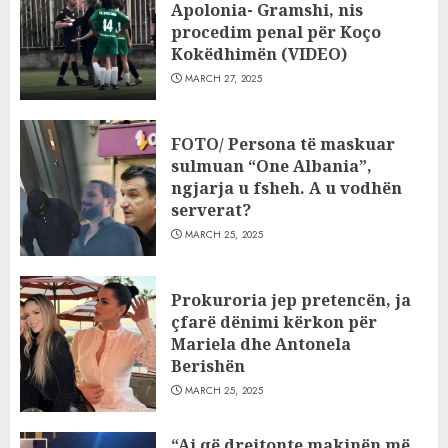
Apolonia- Gramshi, nis
procedim penal për Koço
Kokëdhimën (VIDEO)
MARCH 27, 2025
FOTO/ Persona të maskuar
sulmuan “One Albania”,
ngjarja u fsheh. A u vodhën
serverat?
MARCH 25, 2025
Prokuroria jep pretencën, ja
çfarë dënimi kërkon për
Mariela dhe Antonela
Berishën
MARCH 25, 2025
“Ai që drejtonte makinën më