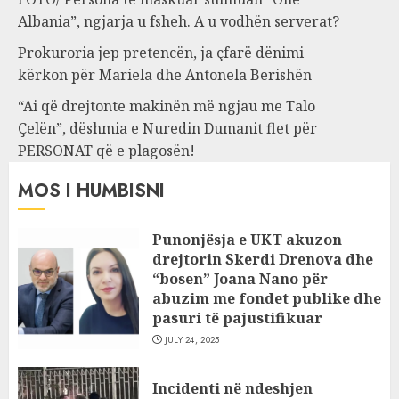
Albania”, ngjarja u fsheh. A u vodhën serverat?
Prokuroria jep pretencën, ja çfarë dënimi
kërkon për Mariela dhe Antonela Berishën
“Ai që drejtonte makinën më ngjau me Talo
Çelën”, dëshmia e Nuredin Dumanit flet për
PERSONAT që e plagosën!
MOS I HUMBISNI
Punonjësja e UKT akuzon
drejtorin Skerdi Drenova dhe
“bosen” Joana Nano për
abuzim me fondet publike dhe
pasuri të pajustifikuar
JULY 24, 2025
Incidenti në ndeshjen