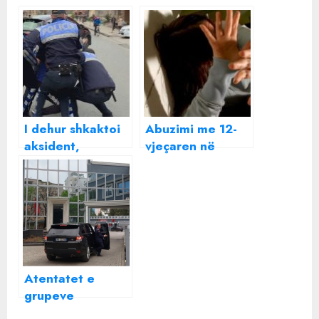
I dehur shkaktoi
Abuzimi me 12-
aksident,
vjeçaren në
arrestohet
Pogradec,
nënkomisari i
detajet
policisë në
TRONDITËSE:
Pogradec
Dyshohet se nëna
e dinte, por
heshti! Vajza:
Kemi dy vjet
Atentatet e
bashkë!
grupeve
kriminale/