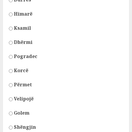
Himarë
Ksamil
Dhërmi
Pogradec
Korcë
Përmet
Velipojë
Golem
Shëngjin