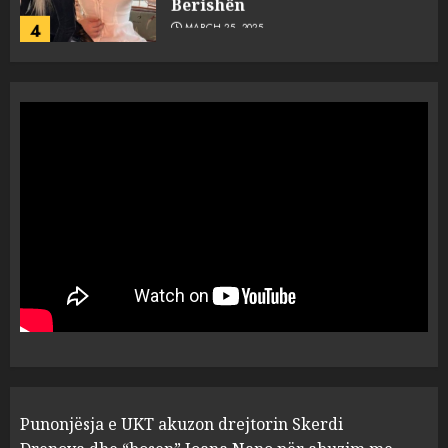
Berishën
4
MARCH 25, 2025
“Ai që drejtonte makinën më
ngjau me Talo Çelën”,
dëshmia e Nuredin Dumanit
flet për PERSONAT që e
plagosën!
5
MARCH 25, 2025
Punonjësja e UKT akuzon
drejtorin Skerdi Drenova dhe
“bosen” Joana Nano për
abuzim me fondet publike dhe
pasuri të pajustifikuar
1
JULY 24, 2025
Incidenti në ndeshjen
Punonjësja e UKT akuzon drejtorin Skerdi
Apolonia- Gramshi, nis
procedim penal për Koço