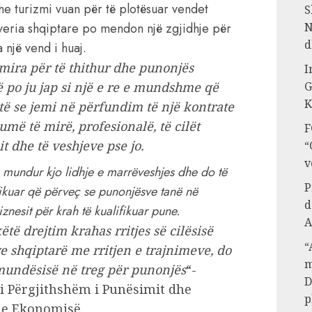
he turizmi vuan për të plotësuar vendet
S
N
veria shqiptare po mendon një zgjidhje për
d
një vend i huaj.
 mira për të thithur dhe punonjës
I
G
që po ju jap si një e re e mundshme që
K
ë se jemi në përfundim të një kontrate
më të mirë, profesionalë, të cilët
F
t dhe të veshjeve pse jo.
“
v
 mundur kjo lidhje e marrëveshjes dhe do të
P
fikuar që përveç se punonjësve tanë në
d
znesit për krah të kualifikuar pune.
A
të drejtim krahas rritjes së cilësisë
“
 shqiptarë me rritjen e trajnimeve, do
m
 mundësisë në treg për punonjës
“-
D
 i Përgjithshëm i Punësimit dhe
p
a e Ekonomisë.