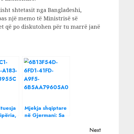
isht shtetasit nga Bangladeshi,
ipas një memo të Ministrisë së
et që po diskutohen për tu marrë janë
ituesja
Mjekja shqiptare
ipëria,
në Gjermani: Sa
hajt i
mijë euro është
bi 400
këtu paga
Next