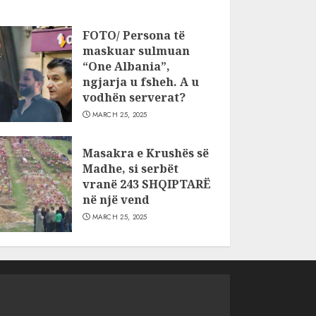
FOTO/ Persona të
maskuar sulmuan
“One Albania”,
ngjarja u fsheh. A u
vodhën serverat?
MARCH 25, 2025
Masakra e Krushës së
Madhe, si serbët
vranë 243 SHQIPTARË
në një vend
MARCH 25, 2025