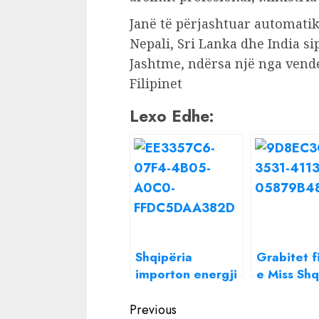
Janë të përjashtuar automatik
Nepali, Sri Lanka dhe India s
Jashtme, ndërsa një nga vend
Filipinet
Lexo Edhe:
Shqipëria
Grabitet f
importon energji
e Miss Shq
edhe kur
Angesa Vut
Continue
përmbytet,
vjedhin m
Previous