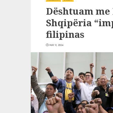
Dështuam me B
Shqipëria “im
filipinas
MAY 9, 2024