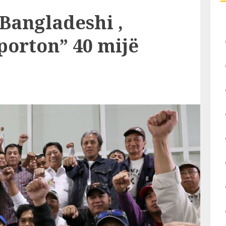
angladeshi ,
porton” 40 mijë