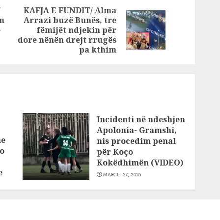
 në
minimale, ja pse
/
KAFJA E FUNDIT/ Alma
u largova nga
n
Arrazi buzë Bunës, tre
Previous
Next
Shqipëria
e
fëmijët ndjekin për
post:
post:
dore nënën drejt rrugës
pa kthim
Incidenti në ndeshjen
Apolonia- Gramshi,
he
nis procedim penal
o
për Koço
Kokëdhimën (VIDEO)
e
MARCH 27, 2025