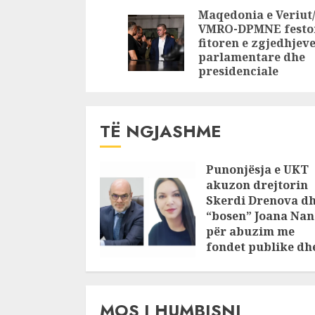
reagon Rama: E
mijë euro
Reading
Maqedonia e Veriut
bëmë që të mos
banesë
VMRO-DPMNE festo
rrezikonim
fitoren e zgjedhjev
rezervat, por
parlamentare dhe
presidenciale
prurjet qenë në
nivele rekord
TË NGJASHME
Punonjësja e UKT
akuzon drejtorin
Skerdi Drenova d
“bosen” Joana Nan
për abuzim me
fondet publike dh
pasuri të
pajustifikuar
JULY 24, 2025
MOS I HUMBISNI