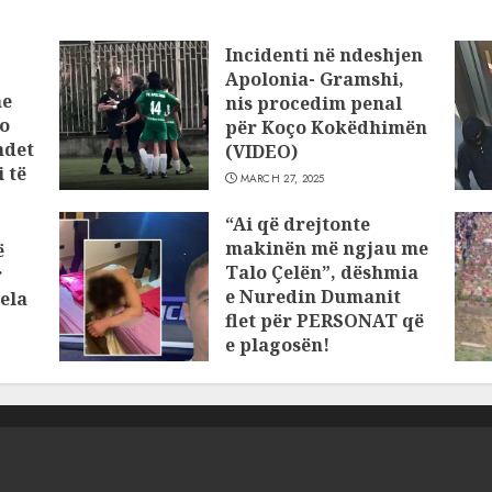
Incidenti në ndeshjen
Apolonia- Gramshi,
he
nis procedim penal
o
për Koço Kokëdhimën
ndet
(VIDEO)
 të
MARCH 27, 2025
“Ai që drejtonte
makinën më ngjau me
ë
Talo Çelën”, dëshmia
r
e Nuredin Dumanit
ela
flet për PERSONAT që
e plagosën!
MARCH 25, 2025