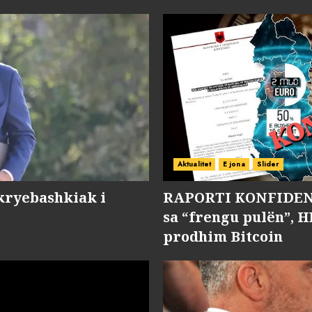
Aktualitet
E jona
Slider
kryebashkiak i
RAPORTI KONFIDENC
sa “frengu pulën”, H
prodhim Bitcoin