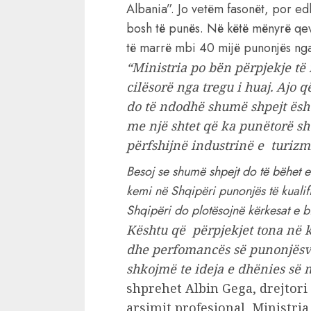
Albania”. Jo vetëm fasonët, por ed
bosh të punës. Në këtë mënyrë qe
të marrë mbi 40 mijë punonjës nga 
“Ministria po bën përpjekje të
cilësorë nga tregu i huaj. Ajo 
do të ndodhë shumë shpejt ësht
me një shtet që ka punëtorë shu
përfshijnë industrinë e turizmi
Besoj se shumë shpejt do të bëhet e
kemi në Shqipëri punonjës të kuali
Shqipëri do plotësojnë kërkesat e bi
Kështu që përpjekjet tona në kë
dhe perfomancës së punonjësve
shkojmë te ideja e dhënies së
shprehet Albin Gega, drejtori
arsimit profesional, Ministri