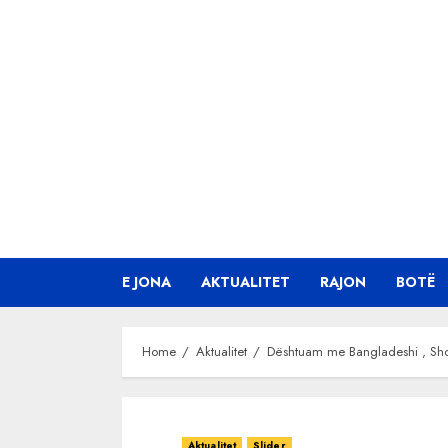
Skip
to
content
E JONA
AKTUALITET
RAJON
BOTË
Home
Aktualitet
Dështuam me Bangladeshi , Shqi
Aktualitet
Slider