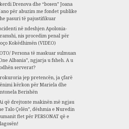
kerdi Drenova dhe “bosen” Joana
ano për abuzim me fondet publike
he pasuri të pajustifikuar
ncidenti në ndeshjen Apolonia-
ramshi, nis procedim penal për
oço Kokëdhimën (VIDEO)
OTO/ Persona të maskuar sulmuan
One Albania”, ngjarja u fsheh. A u
odhën serverat?
rokuroria jep pretencën, ja çfarë
ënimi kërkon për Mariela dhe
ntonela Berishën
Ai që drejtonte makinën më ngjau
e Talo Çelën”, dëshmia e Nuredin
umanit flet për PERSONAT që e
lagosën!