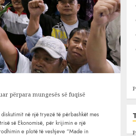
P
zuar përpara mungesës së fuqisë
 diskutimit në një tryezë të përbashkët mes
risë së Ekonomisë, për krijimin e një
 prodhimin e plotë të veshjeve “Made in
P