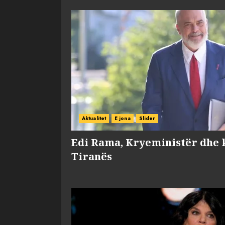
Aktualitet
E jona
Slider
Edi Rama, Kryeministër dhe 
Tiranës