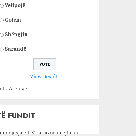
Velipojë
Golem
Shëngjin
Sarandë
View Results
olls Archive
TË FUNDIT
unonjësja e UKT akuzon drejtorin