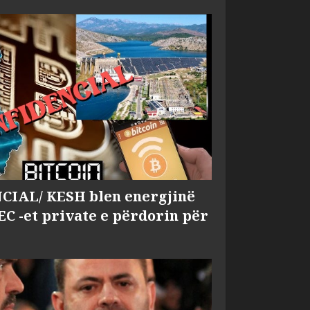
IAL/ KESH blen energjinë
EC -et private e përdorin për