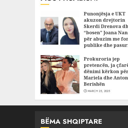
Punonjësja e UKT
akuzon drejtorin
Skerdi Drenova d
“bosen” Joana Nan
për abuzim me fo
publike dhe pasuri
pajustifikuar
Prokuroria jep
JULY 24, 2025
pretencën, ja çfar
dënimi kërkon pë
Mariela dhe Anton
Berishën
MARCH 25, 2025
BËMA SHQIPTARE