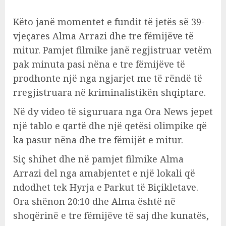
Këto janë momentet e fundit të jetës së 39-
vjeçares Alma Arrazi dhe tre fëmijëve të
mitur. Pamjet filmike janë regjistruar vetëm
pak minuta pasi nëna e tre fëmijëve të
prodhonte një nga ngjarjet me të rëndë të
rregjistruara në kriminalistikën shqiptare.
Në dy video të siguruara nga Ora News jepet
një tablo e qartë dhe një qetësi olimpike që
ka pasur nëna dhe tre fëmijët e mitur.
Siç shihet dhe në pamjet filmike Alma
Arrazi del nga amabjentet e një lokali që
ndodhet tek Hyrja e Parkut të Biçikletave.
Ora shënon 20:10 dhe Alma është në
shoqërinë e tre fëmijëve të saj dhe kunatës,