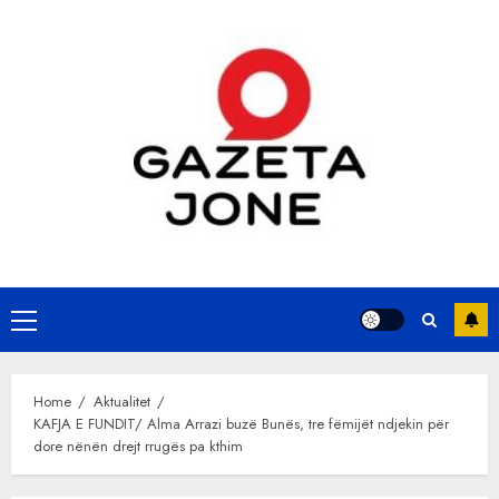
Skip
to
content
Primary
Menu
Home
Aktualitet
KAFJA E FUNDIT/ Alma Arrazi buzë Bunës, tre fëmijët ndjekin për
dore nënën drejt rrugës pa kthim