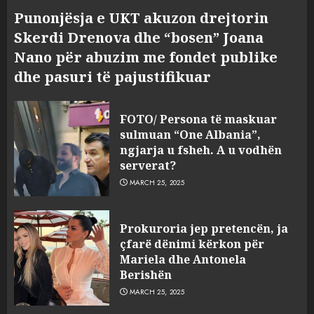
Punonjësja e UKT akuzon drejtorin
Skerdi Drenova dhe “bosen” Joana
Nano për abuzim me fondet publike
dhe pasuri të pajustifikuar
FOTO/ Persona të maskuar
sulmuan “One Albania”,
ngjarja u fsheh. A u vodhën
serverat?
MARCH 25, 2025
Prokuroria jep pretencën, ja
çfarë dënimi kërkon për
Mariela dhe Antonela
Berishën
MARCH 25, 2025