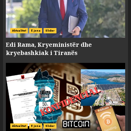
Aktualitet
E jona
Slider
Edi Rama, Kryeministër dhe
kryebashkiak i Tiranës
Aktualitet
E jona
Slider