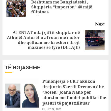
Reading
Dështuam me Bangladeshi ,
fëmijët janë
Pre
Shqipëria “importon” 40 mijë
hedhur në lumë!
pos
filipinas
Next
ATENTAT ndaj çiftit shqiptar në
Athinë! Autorët u afruan me motor
Next
dhe qëlluan me breshëri drejt
post:
makinës së tyre (DETAJE)
TË NGJASHME
Punonjësja e UKT akuzon
drejtorin Skerdi Drenova dhe
“bosen” Joana Nano për
abuzim me fondet publike dhe
pasuri të pajustifikuar
JULY 24, 2025