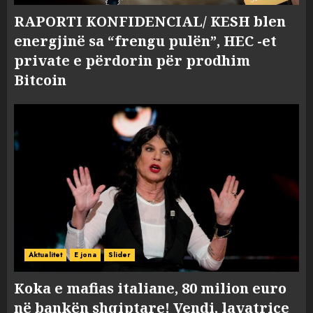
RAPORTI KONFIDENCIAL/ KESH blen
energjinë sa “frengu pulën”, HEC -et
private e përdorin për prodhim
Bitcoin
Aktualitet
E jona
Slider
Koka e mafias italiane, 80 milion euro
në bankën shqiptare! Vendi, lavatriçe