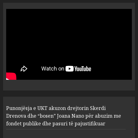
“Ai që drejtonte makinën më
ngjau me Talo Çelën”,
dëshmia e Nuredin Dumanit
flet për PERSONAT që e
plagosën!
5
MARCH 25, 2025
Punonjësja e UKT akuzon
drejtorin Skerdi Drenova dhe
“bosen” Joana Nano për
abuzim me fondet publike dhe
pasuri të pajustifikuar
1
JULY 24, 2025
Incidenti në ndeshjen
Punonjësja e UKT akuzon drejtorin Skerdi
Apolonia- Gramshi, nis
procedim penal për Koço
Drenova dhe “bosen” Joana Nano për abuzim me
Kokëdhimën (VIDEO)
fondet publike dhe pasuri të pajustifikuar
2
MARCH 27, 2025