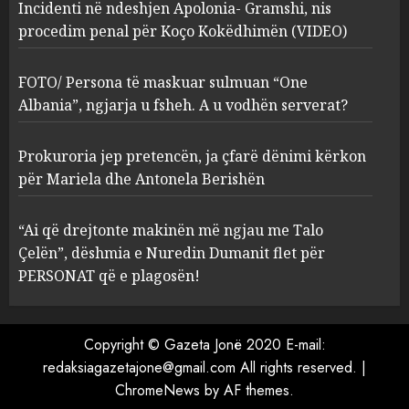
Incidenti në ndeshjen Apolonia- Gramshi, nis
procedim penal për Koço Kokëdhimën (VIDEO)
FOTO/ Persona të maskuar
sulmuan “One Albania”,
ngjarja u fsheh. A u vodhën
FOTO/ Persona të maskuar sulmuan “One
serverat?
Albania”, ngjarja u fsheh. A u vodhën serverat?
3
MARCH 25, 2025
Prokuroria jep pretencën, ja çfarë dënimi kërkon
Prokuroria jep pretencën, ja
për Mariela dhe Antonela Berishën
çfarë dënimi kërkon për
Mariela dhe Antonela
“Ai që drejtonte makinën më ngjau me Talo
Berishën
Çelën”, dëshmia e Nuredin Dumanit flet për
4
MARCH 25, 2025
PERSONAT që e plagosën!
“Ai që drejtonte makinën më
ngjau me Talo Çelën”,
Copyright © Gazeta Jonë 2020 E-mail:
dëshmia e Nuredin Dumanit
redaksiagazetajone@gmail.com
All rights reserved.
|
flet për PERSONAT që e
ChromeNews
by AF themes.
plagosën!
5