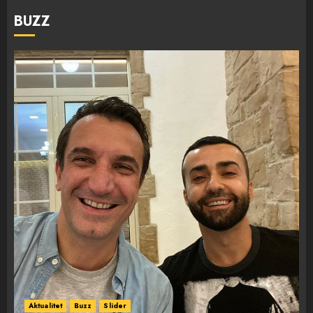
BUZZ
Aktualitet
Buzz
Slider