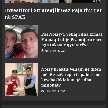
Investitori Strategjik Gaz Paja thirret
në SPAK
Pas Noizy-t, Veliaj i dha Ermal
Mamaqit dhjetëra mijëra euro
nga taksat e qytetarëve
FEBRUARY 18, 2025
FOTO/ Persona të maskuar
Noizy braktis Veliajn në ditën
sulmuan “One Albania”,
më të zezë, reperi i pabesë me
ngjarja u fsheh. A u vodhën
kryebashkiakun që i dha
serverat?
milionat?
3
MARCH 25, 2025
FEBRUARY 11, 2025
Prokuroria jep pretencën, ja
çfarë dënimi kërkon për