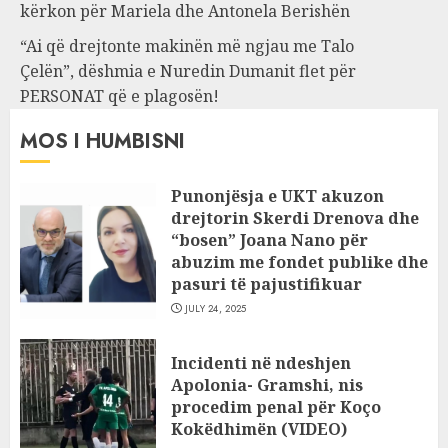
kërkon për Mariela dhe Antonela Berishën
“Ai që drejtonte makinën më ngjau me Talo
Çelën”, dëshmia e Nuredin Dumanit flet për
PERSONAT që e plagosën!
MOS I HUMBISNI
Punonjësja e UKT akuzon
drejtorin Skerdi Drenova dhe
“bosen” Joana Nano për
abuzim me fondet publike dhe
pasuri të pajustifikuar
JULY 24, 2025
Incidenti në ndeshjen
Apolonia- Gramshi, nis
procedim penal për Koço
Kokëdhimën (VIDEO)