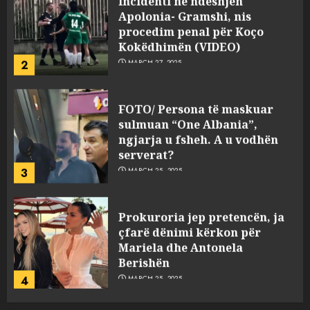
Apolonia- Gramshi, nis
procedim penal për Koço
Kokëdhimën (VIDEO)
2
MARCH 27, 2025
FOTO/ Persona të maskuar
sulmuan “One Albania”,
ngjarja u fsheh. A u vodhën
serverat?
3
MARCH 25, 2025
Prokuroria jep pretencën, ja
çfarë dënimi kërkon për
Mariela dhe Antonela
Berishën
4
MARCH 25, 2025