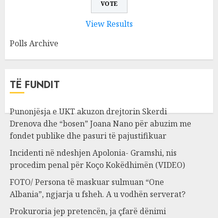
View Results
Polls Archive
TË FUNDIT
Punonjësja e UKT akuzon drejtorin Skerdi
Drenova dhe “bosen” Joana Nano për abuzim me
fondet publike dhe pasuri të pajustifikuar
Incidenti në ndeshjen Apolonia- Gramshi, nis
procedim penal për Koço Kokëdhimën (VIDEO)
FOTO/ Persona të maskuar sulmuan “One
Albania”, ngjarja u fsheh. A u vodhën serverat?
Prokuroria jep pretencën, ja çfarë dënimi