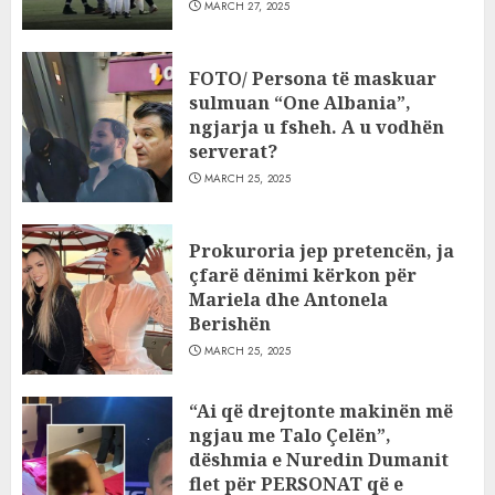
MARCH 27, 2025
FOTO/ Persona të maskuar
sulmuan “One Albania”,
ngjarja u fsheh. A u vodhën
serverat?
MARCH 25, 2025
Prokuroria jep pretencën, ja
çfarë dënimi kërkon për
Mariela dhe Antonela
Berishën
MARCH 25, 2025
“Ai që drejtonte makinën më
ngjau me Talo Çelën”,
dëshmia e Nuredin Dumanit
flet për PERSONAT që e