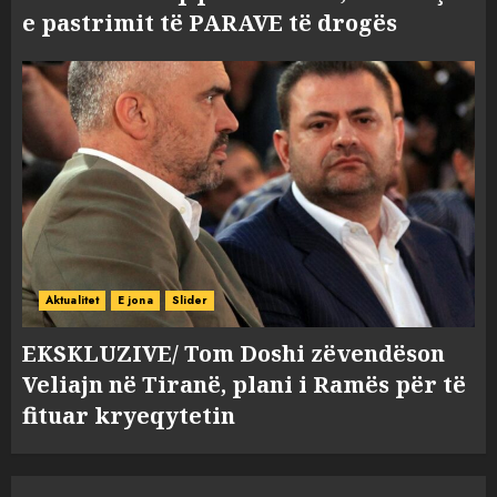
e pastrimit të PARAVE të drogës
Aktualitet
E jona
Slider
EKSKLUZIVE/ Tom Doshi zëvendëson
Veliajn në Tiranë, plani i Ramës për të
fituar kryeqytetin