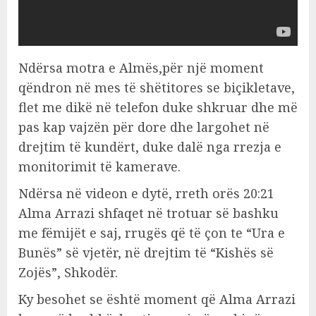
Ndërsa motra e Almës,për një moment
qëndron në mes të shëtitores se biçikletave,
flet me dikë në telefon duke shkruar dhe më
pas kap vajzën për dore dhe largohet në
drejtim të kundërt, duke dalë nga rrezja e
monitorimit të kamerave.
Ndërsa në videon e dytë, rreth orës 20:21
Alma Arrazi shfaqet në trotuar së bashku
me fëmijët e saj, rrugës që të çon te “Ura e
Bunës” së vjetër, në drejtim të “Kishës së
Zojës”, Shkodër.
Ky besohet se është moment që Alma Arrazi