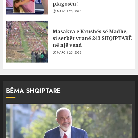
plagosën!
MARCH 25, 2025
Masakra e Krushës së Madhe,
si serbët vranë 243 SHQIPTARË
në një vend
MARCH 25, 2025
BËMA SHQIPTARE