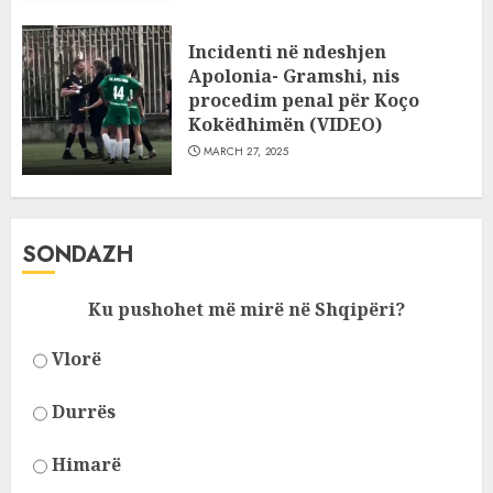
Incidenti në ndeshjen
Apolonia- Gramshi, nis
procedim penal për Koço
Kokëdhimën (VIDEO)
MARCH 27, 2025
SONDAZH
Ku pushohet më mirë në Shqipëri?
Vlorë
Durrës
Himarë