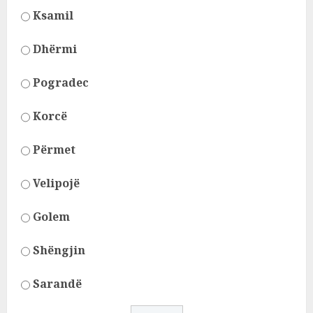
Ksamil
Dhërmi
Pogradec
Korcë
Përmet
Velipojë
Golem
Shëngjin
Sarandë