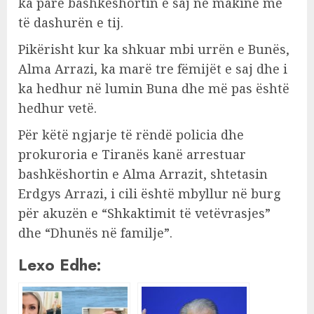
ka parë bashkëshortin e saj në makinë me
të dashurën e tij.
Pikërisht kur ka shkuar mbi urrën e Bunës,
Alma Arrazi, ka marë tre fëmijët e saj dhe i
ka hedhur në lumin Buna dhe më pas është
hedhur vetë.
Për këtë ngjarje të rëndë policia dhe
prokuroria e Tiranës kanë arrestuar
bashkëshortin e Alma Arrazit, shtetasin
Erdgys Arrazi, i cili është mbyllur në burg
për akuzën e “Shkaktimit të vetëvrasjes”
dhe “Dhunës në familje”.
Lexo Edhe: