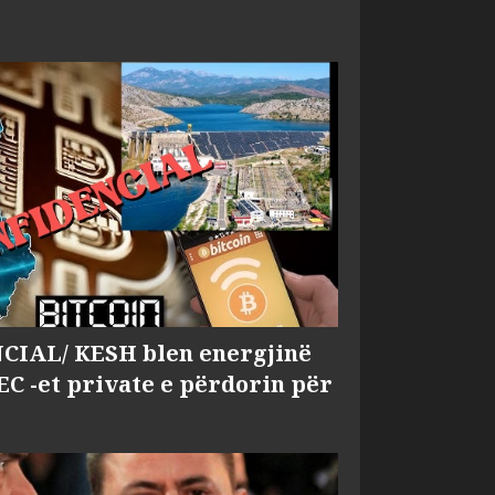
IAL/ KESH blen energjinë
EC -et private e përdorin për