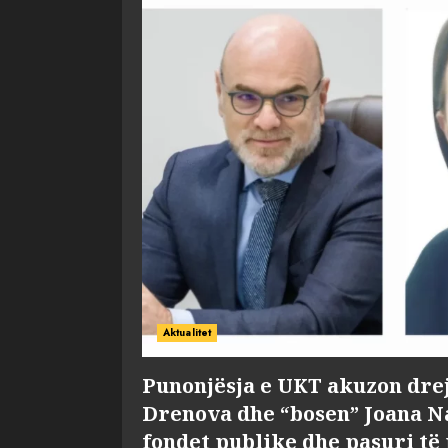
Aktualitet
Punonjësja e UKT akuzon dre
Drenova dhe “bosen” Joana 
fondet publike dhe pasuri të 