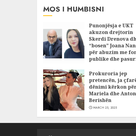
MOS I HUMBISNI
Punonjësja e UKT
akuzon drejtorin
Skerdi Drenova d
“bosen” Joana Nan
për abuzim me fo
publike dhe pasuri
pajustifikuar
Prokuroria jep
JULY 24, 2025
pretencën, ja çfar
dënimi kërkon pë
Mariela dhe Anton
Berishën
MARCH 25, 2025