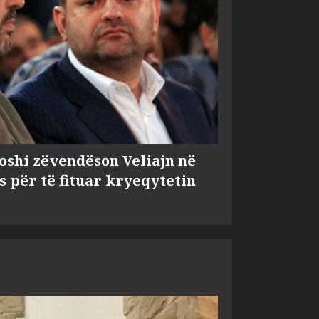
shi zëvendëson Veliajn në
s për të fituar kryeqytetin