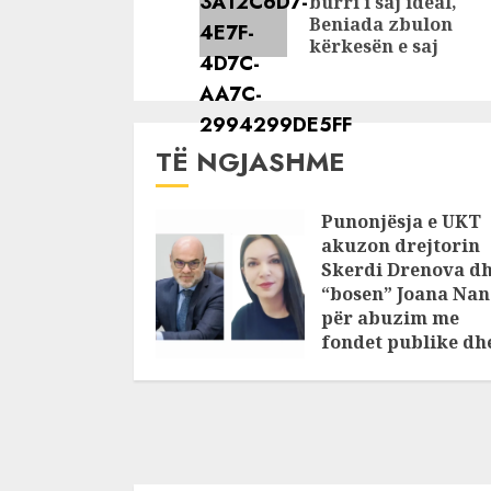
burri i saj ideal,
Beniada zbulon
kërkesën e saj
TË NGJASHME
Punonjësja e UKT
akuzon drejtorin
Skerdi Drenova d
“bosen” Joana Nan
për abuzim me
fondet publike dh
pasuri të
pajustifikuar
JULY 24, 2025