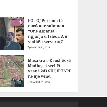
FOTO/ Persona të
maskuar sulmuan
“One Albania”,
ngjarja u fsheh. A u
vodhën serverat?
MARCH 25, 2025
Masakra e Krushës së
Madhe, si serbët
vranë 243 SHQIPTARË
në një vend
MARCH 25, 2025