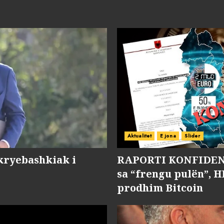
Aktualitet
E jona
Slider
kryebashkiak i
RAPORTI KONFIDENC
sa “frengu pulën”, H
prodhim Bitcoin