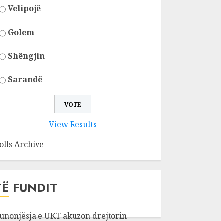
Velipojë
Golem
Shëngjin
Sarandë
View Results
olls Archive
TË FUNDIT
unonjësja e UKT akuzon drejtorin