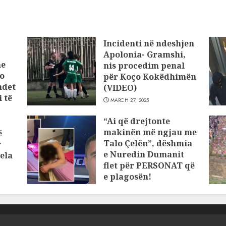
Incidenti në ndeshjen
Apolonia- Gramshi,
he
nis procedim penal
o
për Koço Kokëdhimën
ndet
(VIDEO)
 të
MARCH 27, 2025
“Ai që drejtonte
makinën më ngjau me
ë
Talo Çelën”, dëshmia
r
e Nuredin Dumanit
ela
flet për PERSONAT që
e plagosën!
MARCH 25, 2025