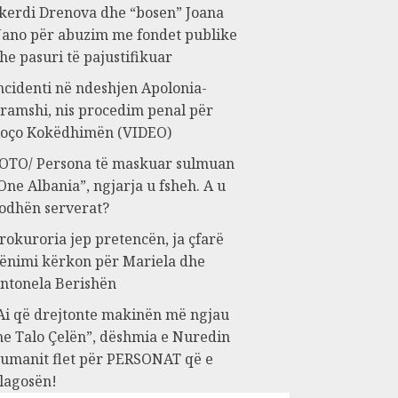
kerdi Drenova dhe “bosen” Joana
ano për abuzim me fondet publike
he pasuri të pajustifikuar
ncidenti në ndeshjen Apolonia-
ramshi, nis procedim penal për
oço Kokëdhimën (VIDEO)
OTO/ Persona të maskuar sulmuan
One Albania”, ngjarja u fsheh. A u
odhën serverat?
rokuroria jep pretencën, ja çfarë
ënimi kërkon për Mariela dhe
ntonela Berishën
Ai që drejtonte makinën më ngjau
e Talo Çelën”, dëshmia e Nuredin
umanit flet për PERSONAT që e
lagosën!