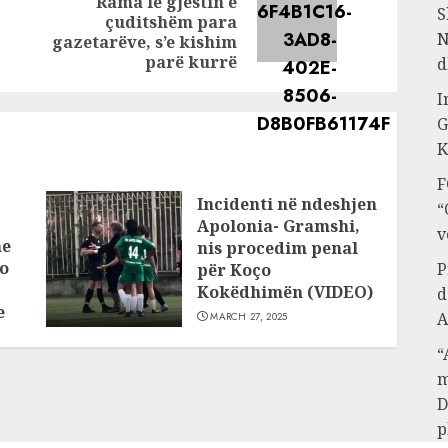
Rama lë gjestin e
Previous
Next
S
çuditshëm para
post:
N
post:
gazetarëve, s’e kishim
parë kurrë
d
I
G
K
F
Incidenti në ndeshjen
“
Apolonia- Gramshi,
v
he
nis procedim penal
o
P
për Koço
Kokëdhimën (VIDEO)
d
e
A
MARCH 27, 2025
“
m
D
p