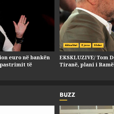
Aktualitet
E jona
Slider
lion euro në bankën
EKSKLUZIVE/ Tom Do
 pastrimit të
Tiranë, plani i Ramë
BUZZ