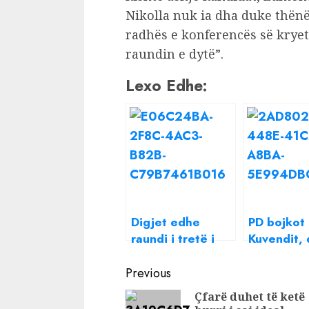
Nikolla nuk ia dha duke thënë
radhës e konferencës së kryet
raundin e dytë”.
Lexo Edhe:
Digjet edhe
PD bojkot
raundi i tretë i
Kuvendit, 
zgjedhjes së
raundi i tr
Continue
Presidentit
Presidenti 
Previous
dorën e R
Reading
Çfarë duhet të ketë