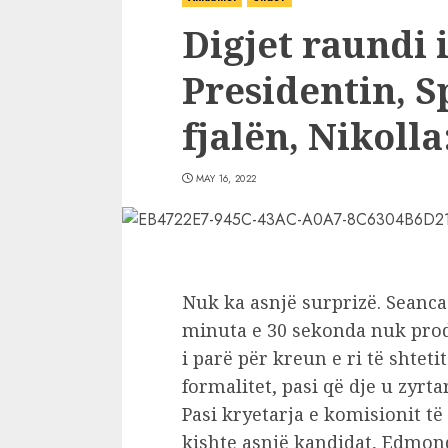
Digjet raundi 
Presidentin, 
fjalën, Nikoll
MAY 16, 2022
Nuk ka asnjë surprizë. Seanca
minuta e 30 sekonda nuk prodh
i parë për kreun e ri të shtet
formalitet, pasi që dje u zyrta
Pasi kryetarja e komisionit të
kishte asnjë kandidat, Edmond