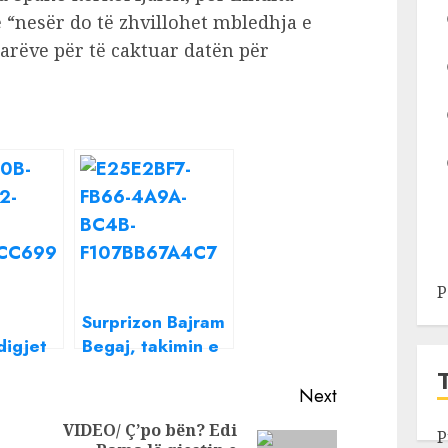
 “nesër do të zhvillohet mbledhja e
arëve për të caktuar datën për
P
Surprizon Bajram
digjet
Begaj, takimin e
etë,
parë e zhvillon
i ri në
me ish-
Next
amës
presidentin
VIDEO/ Ç’po bën? Edi
P