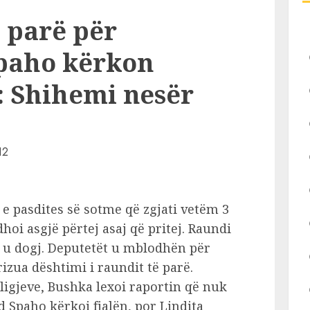
i parë për
Spaho kërkon
a: Shihemi nesër
 e pasdites së sotme që zgjati vetëm 3
oi asgjë përtej asaj që pritej. Raundi
it u dogj. Deputetët u mblodhën për
rizua dështimi i raundit të parë.
 ligjeve, Bushka lexoi raportin që nuk
 Spaho kërkoi fjalën, por Lindita