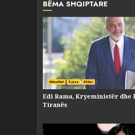
BËMA SHQIPTARE
Aktualitet
E jona
Slider
Edi Rama, Kryeministër dhe 
Tiranës