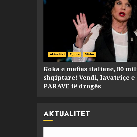
Aktualitet
E jona
Slider
Koka e mafias italiane, 80 mi
shqiptare! Vendi, lavatriçe e
PARAVE të drogës
AKTUALITET