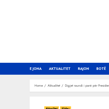
Skip
to
content
E JONA
AKTUALITET
RAJON
BOTË
Home
Aktualitet
Digjet raundi i parë për Preside
Aktualitet
Slider