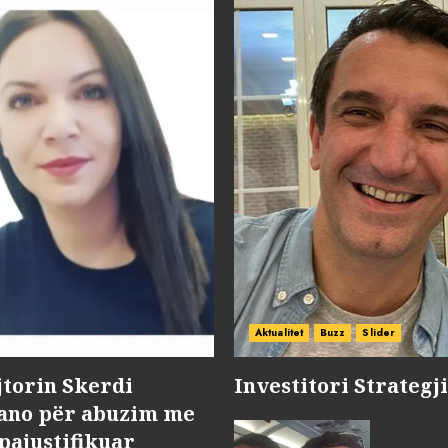
Aktualitet
Buzz
Slider
jtorin Skerdi
Investitori Strategj
Nano për abuzim me
pajustifikuar