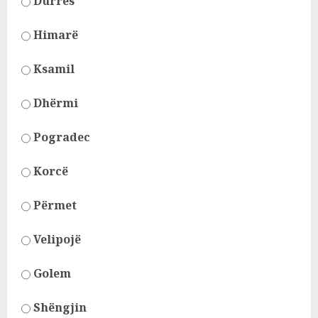
Durrës
Himarë
Ksamil
Dhërmi
Pogradec
Korcë
Përmet
Velipojë
Golem
Shëngjin