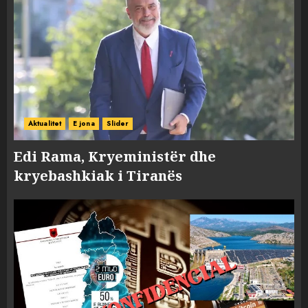
Aktualitet
E jona
Slider
Edi Rama, Kryeministër dhe
kryebashkiak i Tiranës