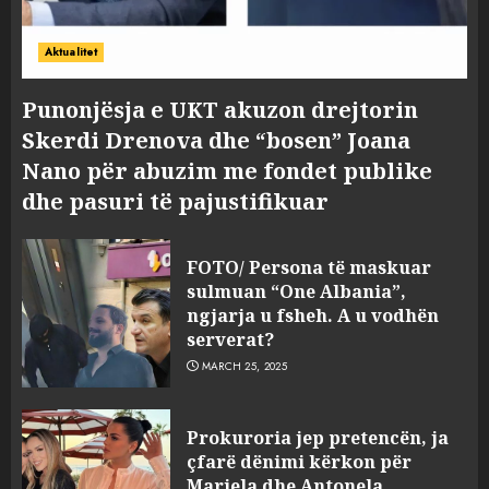
Aktualitet
Punonjësja e UKT akuzon drejtorin
Skerdi Drenova dhe “bosen” Joana
Nano për abuzim me fondet publike
dhe pasuri të pajustifikuar
FOTO/ Persona të maskuar
sulmuan “One Albania”,
ngjarja u fsheh. A u vodhën
serverat?
MARCH 25, 2025
Prokuroria jep pretencën, ja
çfarë dënimi kërkon për
Mariela dhe Antonela