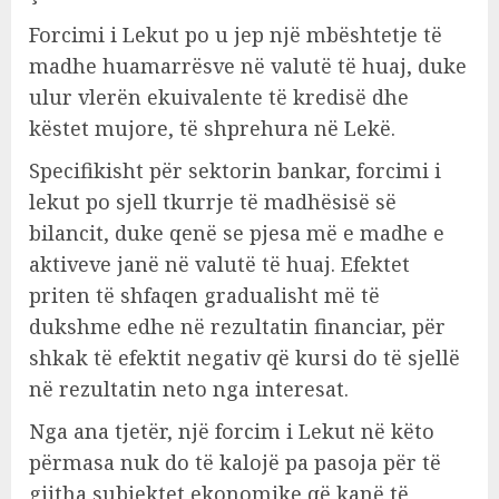
Forcimi i Lekut po u jep një mbështetje të
madhe huamarrësve në valutë të huaj, duke
ulur vlerën ekuivalente të kredisë dhe
këstet mujore, të shprehura në Lekë.
Specifikisht për sektorin bankar, forcimi i
lekut po sjell tkurrje të madhësisë së
bilancit, duke qenë se pjesa më e madhe e
aktiveve janë në valutë të huaj. Efektet
priten të shfaqen gradualisht më të
dukshme edhe në rezultatin financiar, për
shkak të efektit negativ që kursi do të sjellë
në rezultatin neto nga interesat.
Nga ana tjetër, një forcim i Lekut në këto
përmasa nuk do të kalojë pa pasoja për të
gjitha subjektet ekonomike që kanë të