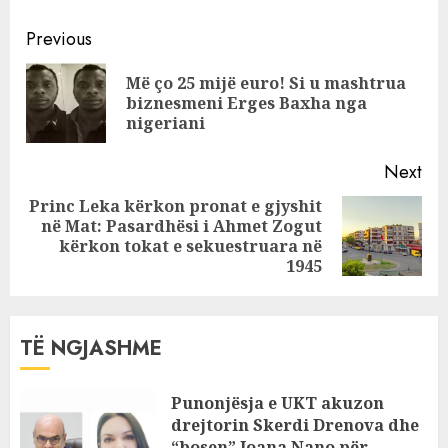
rënie rekord ndaj
Continue
Lekut
Previous
Reading
Më ço 25 mijë euro! Si u mashtrua
Pre
biznesmeni Erges Baxha nga
pos
nigeriani
Next
Princ Leka kërkon pronat e gjyshit
në Mat: Pasardhësi i Ahmet Zogut
Next
kërkon tokat e sekuestruara në
post:
1945
TË NGJASHME
Punonjësja e UKT akuzon
drejtorin Skerdi Drenova dhe
“bosen” Joana Nano për