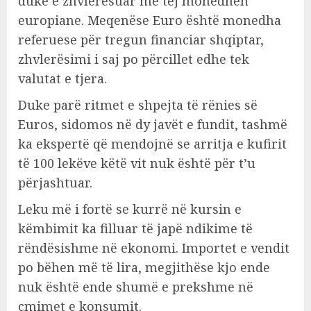
duke e zhvlerësuar më tej monedhën
europiane. Meqenëse Euro është monedha
referuese për tregun financiar shqiptar,
zhvlerësimi i saj po përcillet edhe tek
valutat e tjera.
Duke parë ritmet e shpejta të rënies së
Euros, sidomos në dy javët e fundit, tashmë
ka ekspertë që mendojnë se arritja e kufirit
të 100 lekëve këtë vit nuk është për t’u
përjashtuar.
Leku më i fortë se kurrë në kursin e
këmbimit ka filluar të japë ndikime të
rëndësishme në ekonomi. Importet e vendit
po bëhen më të lira, megjithëse kjo ende
nuk është ende shumë e prekshme në
çmimet e konsumit.