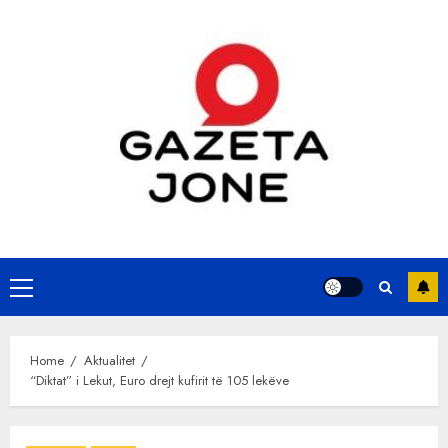
Skip
to
content
Primary
Menu
Home
Aktualitet
“Diktat” i Lekut, Euro drejt kufirit të 105 lekëve