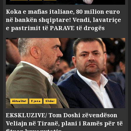
Koka e mafias italiane, 80 milion euro
në bankën shqiptare! Vendi, lavatriçe
e pastrimit të PARAVE të drogës
Aktualitet
E jona
Slider
EKSKLUZIVE/ Tom Doshi zëvendëson
Veliajn në Tiranë, plani i Ramës për të