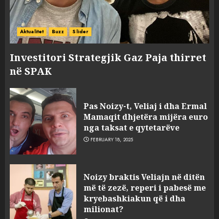
Aktualitet
Buzz
Slider
Investitori Strategjik Gaz Paja thirret
në SPAK
Pas Noizy-t, Veliaj i dha Ermal
Mamaqit dhjetëra mijëra euro
nga taksat e qytetarëve
FEBRUARY 18, 2025
FOTO/ Persona të maskuar
Noizy braktis Veliajn në ditën
sulmuan “One Albania”,
më të zezë, reperi i pabesë me
ngjarja u fsheh. A u vodhën
kryebashkiakun që i dha
serverat?
milionat?
3
MARCH 25, 2025