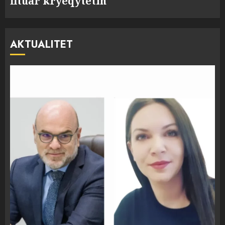
fituar kryeqytetin
AKTUALITET