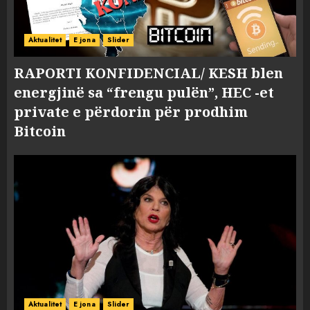
Aktualitet
E jona
Slider
RAPORTI KONFIDENCIAL/ KESH blen
energjinë sa “frengu pulën”, HEC -et
private e përdorin për prodhim
Bitcoin
Aktualitet
E jona
Slider