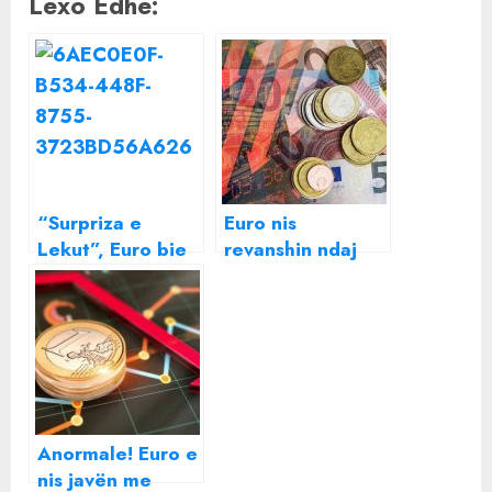
Lexo Edhe:
“Surpriza e
Euro nis
Lekut”, Euro bie
revanshin ndaj
poshtë nivelit të
Lekut pas festave
121 lekëve, arrin
nivelin më të ulët
që në janar
Anormale! Euro e
nis javën me