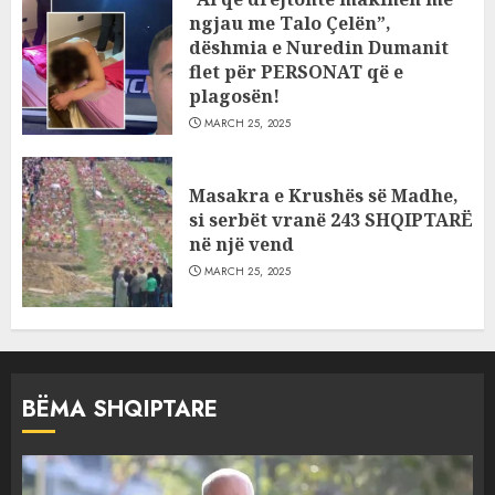
ngjau me Talo Çelën”,
dëshmia e Nuredin Dumanit
flet për PERSONAT që e
plagosën!
MARCH 25, 2025
Masakra e Krushës së Madhe,
si serbët vranë 243 SHQIPTARË
në një vend
MARCH 25, 2025
BËMA SHQIPTARE