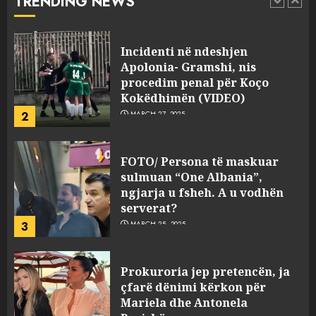
TRENDING NEWS
pasuri të pajustifikuar
1
JULY 24, 2025
Incidenti në ndeshjen
Apolonia- Gramshi, nis
procedim penal për Koço
Kokëdhimën (VIDEO)
2
MARCH 27, 2025
FOTO/ Persona të maskuar
sulmuan “One Albania”,
ngjarja u fsheh. A u vodhën
serverat?
3
MARCH 25, 2025
Prokuroria jep pretencën, ja
çfarë dënimi kërkon për
Mariela dhe Antonela