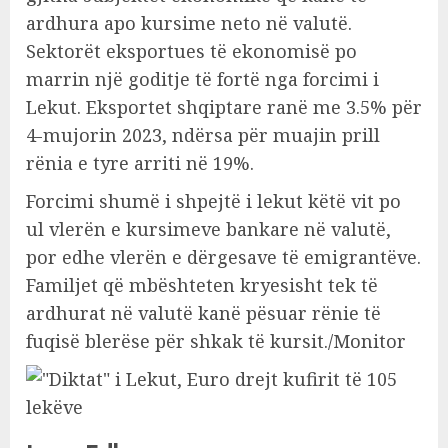
ardhura apo kursime neto në valutë.
Sektorët eksportues të ekonomisë po
marrin një goditje të fortë nga forcimi i
Lekut. Eksportet shqiptare ranë me 3.5% për
4-mujorin 2023, ndërsa për muajin prill
rënia e tyre arriti në 19%.
Forcimi shumë i shpejtë i lekut këtë vit po
ul vlerën e kursimeve bankare në valutë,
por edhe vlerën e dërgesave të emigrantëve.
Familjet që mbështeten kryesisht tek të
ardhurat në valutë kanë pësuar rënie të
fuqisë blerëse për shkak të kursit./Monitor