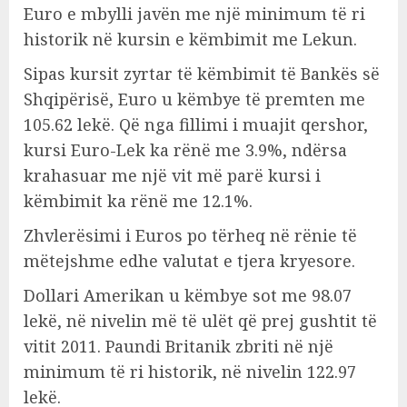
Euro e mbylli javën me një minimum të ri
historik në kursin e këmbimit me Lekun.
Sipas kursit zyrtar të këmbimit të Bankës së
Shqipërisë, Euro u këmbye të premten me
105.62 lekë. Që nga fillimi i muajit qershor,
kursi Euro-Lek ka rënë me 3.9%, ndërsa
krahasuar me një vit më parë kursi i
këmbimit ka rënë me 12.1%.
Zhvlerësimi i Euros po tërheq në rënie të
mëtejshme edhe valutat e tjera kryesore.
Dollari Amerikan u këmbye sot me 98.07
lekë, në nivelin më të ulët që prej gushtit të
vitit 2011. Paundi Britanik zbriti në një
minimum të ri historik, në nivelin 122.97
lekë.