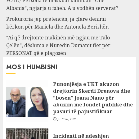
FOTO/ Persona të maskuar sulmuan “One
Albania”, ngjarja u fsheh. A u vodhën serverat?
Prokuroria jep pretencën, ja çfarë dënimi
kërkon për Mariela dhe Antonela Berishën
“Ai që drejtonte makinën më ngjau me Talo
Çelën”, dëshmia e Nuredin Dumanit flet për
PERSONAT që e plagosën!
MOS I HUMBISNI
Punonjësja e UKT akuzon
drejtorin Skerdi Drenova dhe
“bosen” Joana Nano për
abuzim me fondet publike dhe
pasuri të pajustifikuar
JULY 24, 2025
Incidenti në ndeshjen