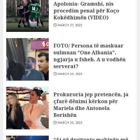
Apolonia- Gramshi, nis
procedim penal për Koço
Kokëdhimën (VIDEO)
MARCH 27, 2025
FOTO/ Persona të maskuar
sulmuan “One Albania”,
ngjarja u fsheh. A u vodhën
serverat?
MARCH 25, 2025
Prokuroria jep pretencën, ja
çfarë dënimi kërkon për
Mariela dhe Antonela
Berishën
MARCH 25, 2025
“Ai që drejtonte makinën më