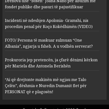
procedim penal për Koço
Drenova dhe “bosen” Joana Nano për abuzim me
Kokëdhimën (VIDEO)
fondet publike dhe pasuri të pajustifikuar
2
MARCH 27, 2025
Incidenti në ndeshjen Apolonia- Gramshi, nis
procedim penal për Koço Kokëdhimën (VIDEO)
FOTO/ Persona të maskuar
sulmuan “One Albania”,
ngjarja u fsheh. A u vodhën
FOTO/ Persona të maskuar sulmuan “One
serverat?
Albania”, ngjarja u fsheh. A u vodhën serverat?
3
MARCH 25, 2025
Prokuroria jep pretencën, ja çfarë dënimi kërkon
Prokuroria jep pretencën, ja
për Mariela dhe Antonela Berishën
çfarë dënimi kërkon për
Mariela dhe Antonela
“Ai që drejtonte makinën më ngjau me Talo
Berishën
Çelën”, dëshmia e Nuredin Dumanit flet për
4
MARCH 25, 2025
PERSONAT që e plagosën!
“Ai që drejtonte makinën më
ngjau me Talo Çelën”,