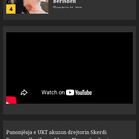
Berishën
4
MARCH 25, 2025
“Ai që drejtonte makinën më
ngjau me Talo Çelën”,
dëshmia e Nuredin Dumanit
flet për PERSONAT që e
plagosën!
5
MARCH 25, 2025
Punonjësja e UKT akuzon
drejtorin Skerdi Drenova dhe
“bosen” Joana Nano për
abuzim me fondet publike dhe
pasuri të pajustifikuar
1
JULY 24, 2025
Incidenti në ndeshjen
Punonjësja e UKT akuzon drejtorin Skerdi
Apolonia- Gramshi, nis