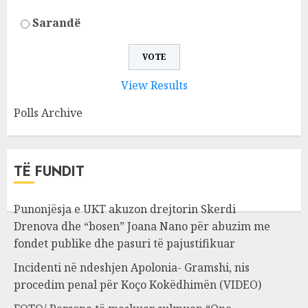
Sarandë
View Results
Polls Archive
TË FUNDIT
Punonjësja e UKT akuzon drejtorin Skerdi
Drenova dhe “bosen” Joana Nano për abuzim me
fondet publike dhe pasuri të pajustifikuar
Incidenti në ndeshjen Apolonia- Gramshi, nis
procedim penal për Koço Kokëdhimën (VIDEO)