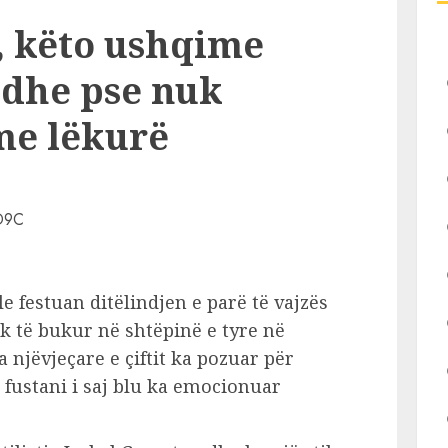
, këto ushqime
 edhe pse nuk
e lëkurë
 festuan ditëlindjen e parë të vajzës
nik të bukur në shtëpinë e tyre në
 njëvjeçare e çiftit ka pozuar për
 fustani i saj blu ka emocionuar