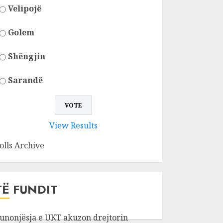
Velipojë
Golem
Shëngjin
Sarandë
View Results
olls Archive
TË FUNDIT
unonjësja e UKT akuzon drejtorin