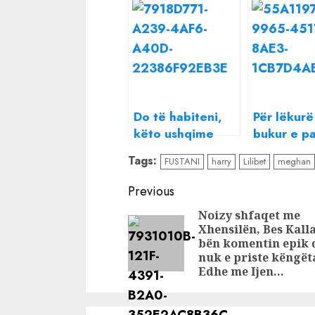
Do të habiteni,
Për lëkurë
këto ushqime
bukur e p
duhet t’i lani
celulit, bë
Tags:
FUSTANI
harry
Lilibet
meghan
edhe pse nuk
kujdes me
konsumohen me
ushqime
Continue
Previous
lëkurë
Reading
Noizy shfaqet me
Xhensilën, Bes Kall
bën komentin epik 
nuk e priste këngët
Edhe me Ijen…