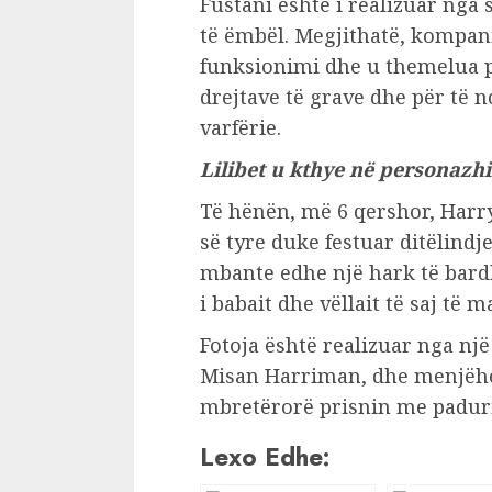
Fustani është i realizuar nga s
të ëmbël. Megjithatë, kompania
funksionimi dhe u themelua p
drejtave të grave dhe për të 
varfërie.
Lilibet u kthye në personaz
Të hënën, më 6 qershor, Harr
së tyre duke festuar ditëlindje
mbante edhe një hark të bardhë 
i babait dhe vëllait të saj të 
Fotoja është realizuar nga një 
Misan Harriman, dhe menjëher
mbretërorë prisnin me padurim
Lexo Edhe: