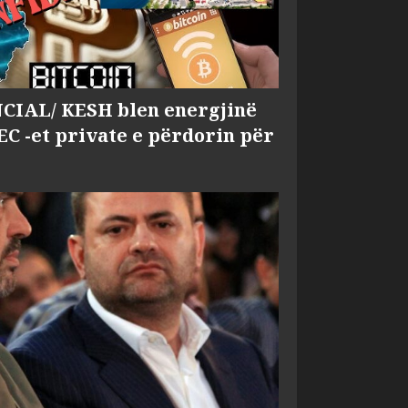
IAL/ KESH blen energjinë
EC -et private e përdorin për