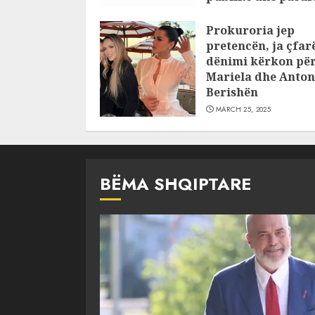
pajustifikuar
Prokuroria jep
JULY 24, 2025
pretencën, ja çfar
dënimi kërkon pë
Mariela dhe Anton
Berishën
MARCH 25, 2025
BËMA SHQIPTARE