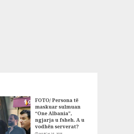
FOTO/ Persona të
maskuar sulmuan
“One Albania”,
ngjarja u fsheh. A u
vodhën serverat?
MARCH 25, 2025