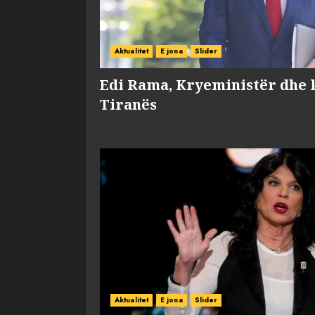
Aktualitet
E jona
Slider
Edi Rama, Kryeministër dhe 
Tiranës
Aktualitet
E jona
Slider