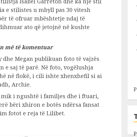
tilistja Isabel Garreton dhe ka një stil
 e stilistes u mbyll pas 30 vitesh
ër të ofruar mbështetje ndaj të
ndihmuar ato që jetojnë në kushte
hin më të komentuar
y dhe Megan publikuan foto të vajzës
n e saj të parë. Në foto, vogëlushja
në flokë, i cili ishte xhenxhefil si ai
madh, Archie.
P
mik i ngushtë i familjes dhe i ftuari,
ë bëri xhiron e botës ndërsa fansat
 fotot e reja të Lilibet.
P