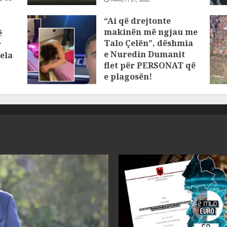
“Ai që drejtonte
makinën më ngjau me
ë
Talo Çelën”, dëshmia
r
e Nuredin Dumanit
ela
flet për PERSONAT që
e plagosën!
MARCH 25, 2025