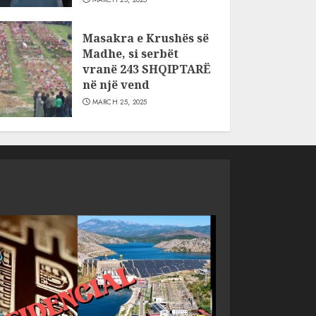
Masakra e Krushës së
Madhe, si serbët
vranë 243 SHQIPTARË
në një vend
MARCH 25, 2025