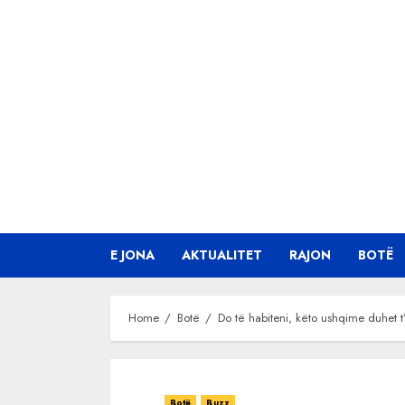
Skip
to
content
E JONA
AKTUALITET
RAJON
BOTË
Home
Botë
Do të habiteni, këto ushqime duhet 
Botë
Buzz