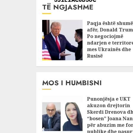
TË NGJASHME
Paqja është shumë
afër, Donald Trum
Po negociojmë
ndarjen e territor
mes Ukrainës dhe
Rusisë
MARCH 21, 2025
MOS I HUMBISNI
Punonjësja e UKT
akuzon drejtorin
Skerdi Drenova d
“bosen” Joana Nan
për abuzim me fo
publike dhe pasuri