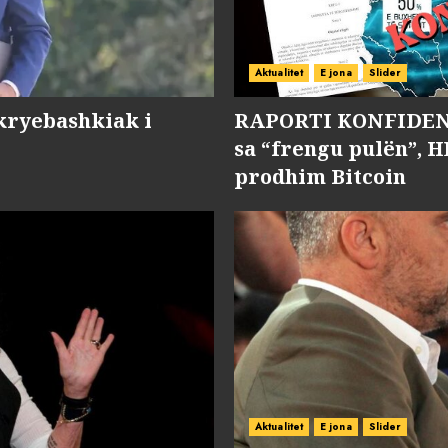
Aktualitet
E jona
Slider
kryebashkiak i
RAPORTI KONFIDENC
sa “frengu pulën”, H
prodhim Bitcoin
Aktualitet
E jona
Slider