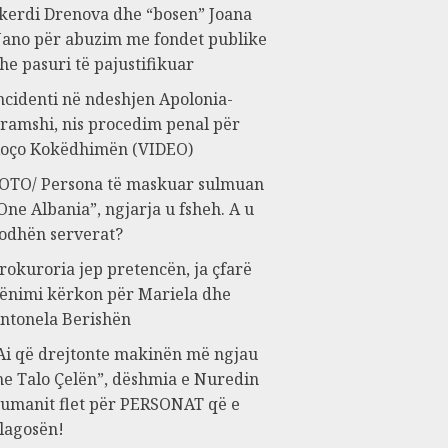
kerdi Drenova dhe “bosen” Joana
ano për abuzim me fondet publike
he pasuri të pajustifikuar
ncidenti në ndeshjen Apolonia-
ramshi, nis procedim penal për
oço Kokëdhimën (VIDEO)
OTO/ Persona të maskuar sulmuan
One Albania”, ngjarja u fsheh. A u
odhën serverat?
rokuroria jep pretencën, ja çfarë
ënimi kërkon për Mariela dhe
ntonela Berishën
Ai që drejtonte makinën më ngjau
e Talo Çelën”, dëshmia e Nuredin
umanit flet për PERSONAT që e
lagosën!