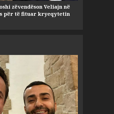
shi zëvendëson Veliajn në
s për të fituar kryeqytetin