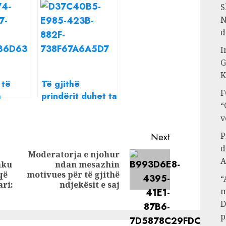
S
N
d
I
G
K
 të
Të gjithë
F
a
prindërit duhet ta
“
ni
lexojnë: Këto
v
 këto
ushqime nuk
duhet t’ua jepni
P
Next
fëmijëve pa bërë
d
Moderatorja e njohur
dy vjeç
A
aku
ndan mesazhin
Next
Previous
që
motivues për të gjithë
“
post:
post:
ari:
ndjekësit e saj
m
D
p