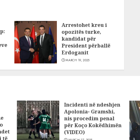
Arrestohet kreu i
p:
opozitës turke,
kandidat për
eve
President përballë
Erdoganit
MARCH 19, 2025
Incidenti në ndeshjen
Apolonia- Gramshi,
he
nis procedim penal
o
për Koço Kokëdhimën
ndet
(VIDEO)
 të
MARCH 27, 2025