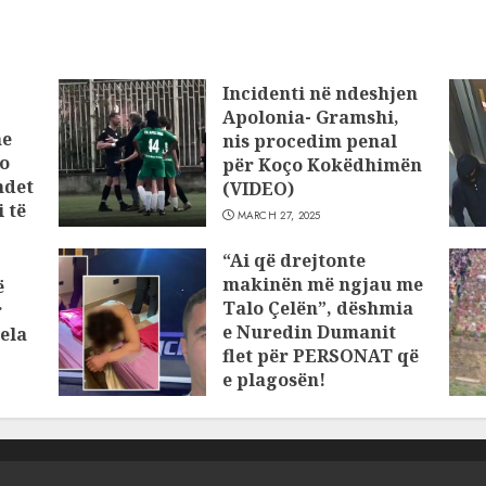
Incidenti në ndeshjen
Apolonia- Gramshi,
he
nis procedim penal
o
për Koço Kokëdhimën
ndet
(VIDEO)
 të
MARCH 27, 2025
“Ai që drejtonte
makinën më ngjau me
ë
Talo Çelën”, dëshmia
r
e Nuredin Dumanit
ela
flet për PERSONAT që
e plagosën!
MARCH 25, 2025