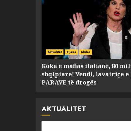
Aktualitet
E jona
Slider
Koka e mafias italiane, 80 mi
shqiptare! Vendi, lavatriçe e
PARAVE të drogës
AKTUALITET