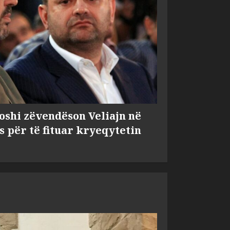
shi zëvendëson Veliajn në
s për të fituar kryeqytetin