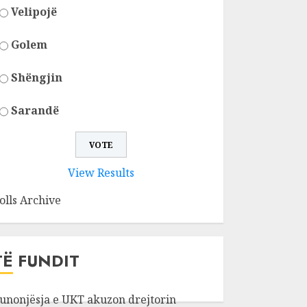
Velipojë
Golem
Shëngjin
Sarandë
View Results
olls Archive
TË FUNDIT
unonjësja e UKT akuzon drejtorin