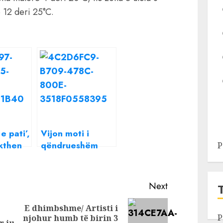
 12 deri 25°C.
 e pati’,
Vijon moti i
ikthen
qëndrueshëm
P
edhe për ditën e
/
sotme,
e
temperatura deri
Next
in i
21 gradë
ditën e
E dhimbshme/ Artisti i
Previous
Next
P
njohur humb të birin 3