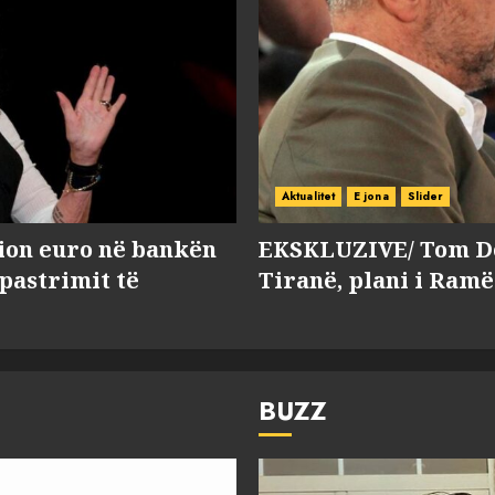
Aktualitet
E jona
Slider
lion euro në bankën
EKSKLUZIVE/ Tom Do
 pastrimit të
Tiranë, plani i Ramë
BUZZ