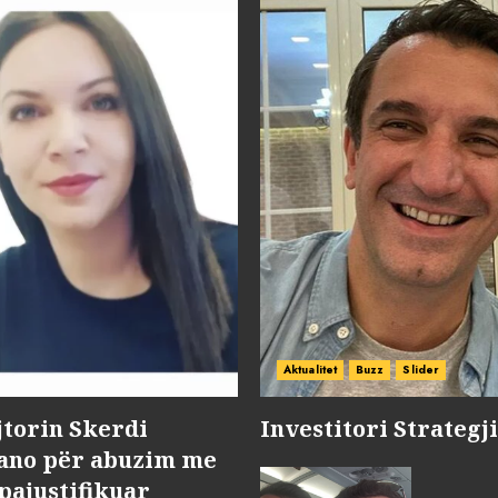
Aktualitet
Buzz
Slider
jtorin Skerdi
Investitori Strategj
Nano për abuzim me
pajustifikuar