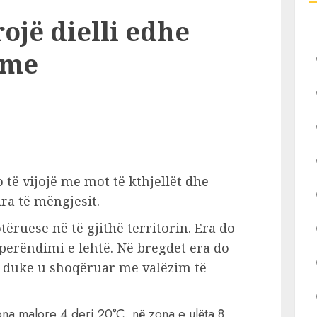
ojë dielli edhe
tme
 të vijojë me mot të kthjellët dhe
ra të mëngjesit.
tëruese në të gjithë territorin. Era do
iperëndimi e lehtë. Në bregdet era do
e duke u shoqëruar me valëzim të
na malore 4 deri 20°C, në zona e ulëta 8