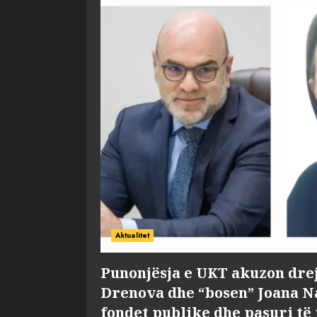
Aktualitet
Punonjësja e UKT akuzon dre
Drenova dhe “bosen” Joana 
fondet publike dhe pasuri të 