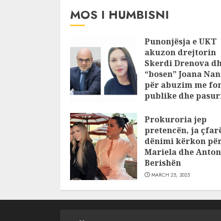
MOS I HUMBISNI
Punonjësja e UKT
akuzon drejtorin
Skerdi Drenova d
“bosen” Joana Nan
për abuzim me fo
publike dhe pasuri
pajustifikuar
Prokuroria jep
JULY 24, 2025
pretencën, ja çfar
dënimi kërkon pë
Mariela dhe Anton
Berishën
MARCH 25, 2025