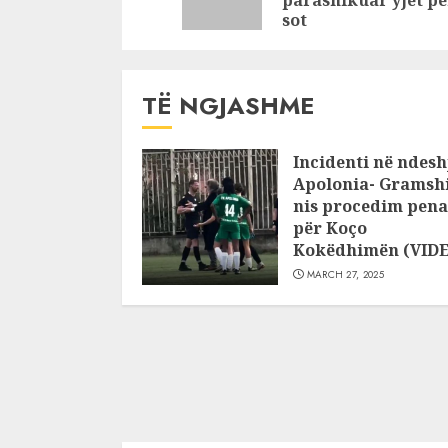
parashikuar yjet pë
sot
TË NGJASHME
Incidenti në ndesh
Apolonia- Gramshi
nis procedim pena
për Koço
Kokëdhimën (VID
MARCH 27, 2025