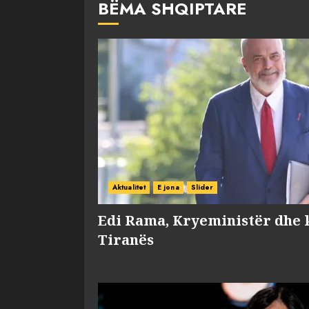
BËMA SHQIPTARE
Aktualitet
E jona
Slider
Edi Rama, Kryeministër dhe 
Tiranës