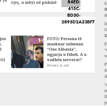
r ju
post:
post:
vjeç, u mbyt në pishinë
S
N
d
I
G
K
jen
FOTO/ Persona të
,
maskuar sulmuan
F
l
“One Albania”,
“
ngjarja u fsheh. A u
v
EO)
vodhën serverat?
P
MARCH 25, 2025
d
A
“
m
D
p