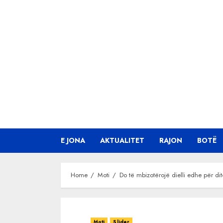
Skip
to
content
E JONA
AKTUALITET
RAJON
BOTË
Home
Moti
Do të mbizotërojë dielli edhe për di
Moti
Slider