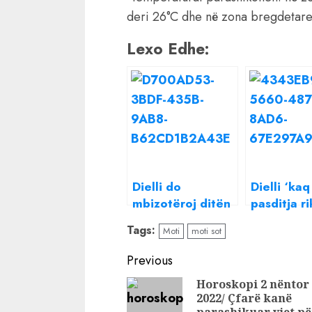
deri 26°C dhe në zona bregdetare
Lexo Edhe:
Dielli do
Dielli ‘kaq
mbizotëroj ditën
pasditja r
e sotme, rriten
shiun dhe
Tags:
Moti
moti sot
temperaturat
vranësirat
Njihuni m
Continue
Previous
parashikim
Reading
Horoskopi 2 nëntor
motit për 
2022/ Çfarë kanë
sotme