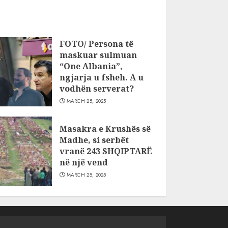
FOTO/ Persona të
maskuar sulmuan
“One Albania”,
ngjarja u fsheh. A u
vodhën serverat?
MARCH 25, 2025
Masakra e Krushës së
Madhe, si serbët
vranë 243 SHQIPTARË
në një vend
MARCH 25, 2025