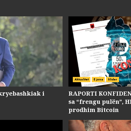
Aktualitet
E jona
Slider
kryebashkiak i
RAPORTI KONFIDENC
sa “frengu pulën”, H
prodhim Bitcoin