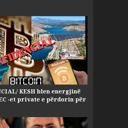
IAL/ KESH blen energjinë
EC -et private e përdorin për