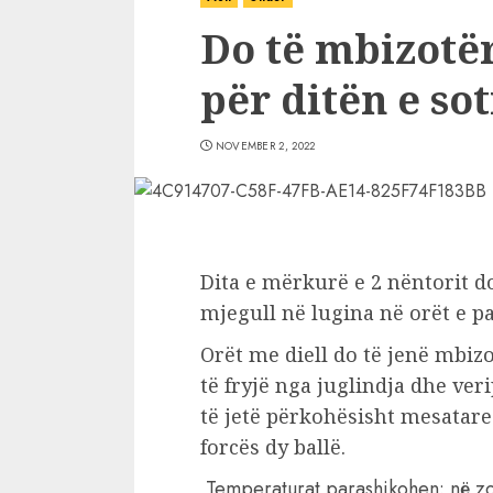
Do të mbizotër
për ditën e so
NOVEMBER 2, 2022
Dita e mërkurë e 2 nëntorit do
mjegull në lugina në orët e pa
Orët me diell do të jenë mbizo
të fryjë nga juglindja dhe ver
të jetë përkohësisht mesatar
forcës dy ballë.
Temperaturat parashikohen: në zo