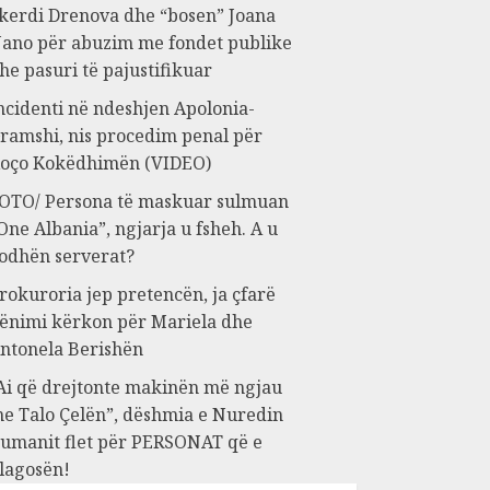
kerdi Drenova dhe “bosen” Joana
ano për abuzim me fondet publike
he pasuri të pajustifikuar
ncidenti në ndeshjen Apolonia-
ramshi, nis procedim penal për
oço Kokëdhimën (VIDEO)
OTO/ Persona të maskuar sulmuan
One Albania”, ngjarja u fsheh. A u
odhën serverat?
rokuroria jep pretencën, ja çfarë
ënimi kërkon për Mariela dhe
ntonela Berishën
Ai që drejtonte makinën më ngjau
e Talo Çelën”, dëshmia e Nuredin
umanit flet për PERSONAT që e
lagosën!