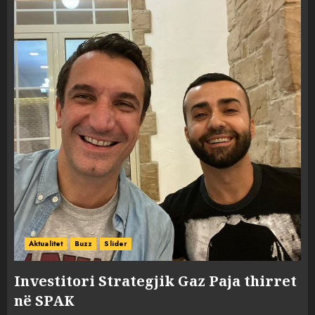
Aktualitet
Buzz
Slider
Investitori Strategjik Gaz Paja thirret
në SPAK