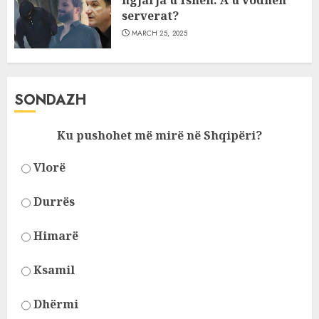
ngjarja u fsheh. A u vodhën
serverat?
MARCH 25, 2025
SONDAZH
Ku pushohet më mirë në Shqipëri?
Vlorë
Durrës
Himarë
Ksamil
Dhërmi