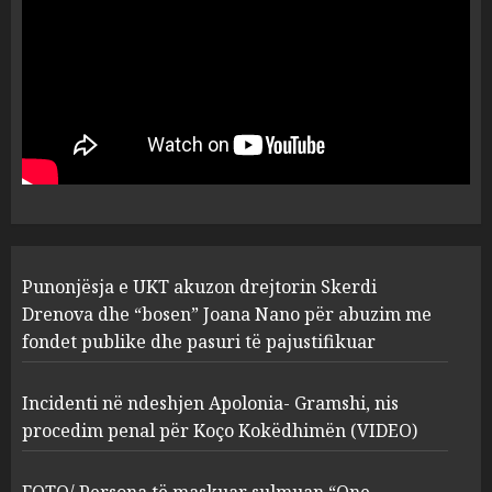
plagosën!
5
MARCH 25, 2025
Punonjësja e UKT akuzon
drejtorin Skerdi Drenova dhe
“bosen” Joana Nano për
abuzim me fondet publike dhe
pasuri të pajustifikuar
1
JULY 24, 2025
Incidenti në ndeshjen
Punonjësja e UKT akuzon drejtorin Skerdi
Apolonia- Gramshi, nis
procedim penal për Koço
Drenova dhe “bosen” Joana Nano për abuzim me
Kokëdhimën (VIDEO)
fondet publike dhe pasuri të pajustifikuar
2
MARCH 27, 2025
Incidenti në ndeshjen Apolonia- Gramshi, nis
procedim penal për Koço Kokëdhimën (VIDEO)
FOTO/ Persona të maskuar
sulmuan “One Albania”,
ngjarja u fsheh. A u vodhën
FOTO/ Persona të maskuar sulmuan “One