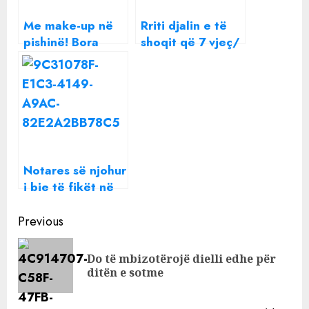
Me make-up në
Rriti djalin e të
pishinë! Bora
shoqit që 7 vjeç/
humb durimin:
Kur ai shkoi 23, e
Ndjesë, mos u
la burrin dhe u
mërzit për
martua me të
sakrificat e mia
birin: Presim
fëmijën e dytë
Notares së njohur
i bie të fikët në
pishinë, trajnerja
Continue
e saj i shpëton
Previous
jetën (FOTO)
Reading
Do të mbizotërojë dielli edhe për
Pre
ditën e sotme
pos