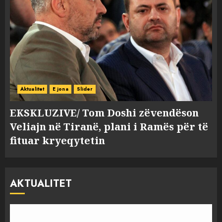
Aktualitet
E jona
Slider
EKSKLUZIVE/ Tom Doshi zëvendëson
Veliajn në Tiranë, plani i Ramës për të
fituar kryeqytetin
AKTUALITET