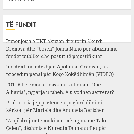
TË FUNDIT
Punonjësja e UKT akuzon drejtorin Skerdi
Drenova dhe “bosen” Joana Nano për abuzim me
fondet publike dhe pasuri të pajustifikuar
Incidenti në ndeshjen Apolonia- Gramshi, nis
procedim penal për Koço Kokëdhimën (VIDEO)
FOTO/ Persona të maskuar sulmuan “One
Albania”, ngjarja u fsheh. A u vodhën serverat?
Prokuroria jep pretencën, ja çfarë dënimi
kërkon për Mariela dhe Antonela Berishën
“Ai që drejtonte makinën më ngjau me Talo
Çelën”, dëshmia e Nuredin Dumanit flet për