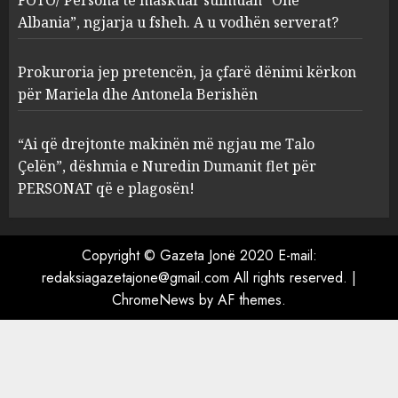
serverat?
Albania”, ngjarja u fsheh. A u vodhën serverat?
3
MARCH 25, 2025
Prokuroria jep pretencën, ja çfarë dënimi kërkon
Prokuroria jep pretencën, ja
për Mariela dhe Antonela Berishën
çfarë dënimi kërkon për
Mariela dhe Antonela
“Ai që drejtonte makinën më ngjau me Talo
Berishën
Çelën”, dëshmia e Nuredin Dumanit flet për
4
MARCH 25, 2025
PERSONAT që e plagosën!
“Ai që drejtonte makinën më
ngjau me Talo Çelën”,
Copyright © Gazeta Jonë 2020 E-mail:
dëshmia e Nuredin Dumanit
redaksiagazetajone@gmail.com
All rights reserved.
|
flet për PERSONAT që e
ChromeNews
by AF themes.
plagosën!
5
MARCH 25, 2025