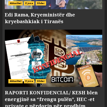
Aktualitet
E jona
Slider
Edi Rama, Kryeministër dhe
kryebashkiak i Tiranës
Aktualitet
E jona
Slider
RAPORTI KONFIDENCIAL/ KESH blen
energjinë sa “frengu pulën”, HEC -et
private e përdorin për prodhim