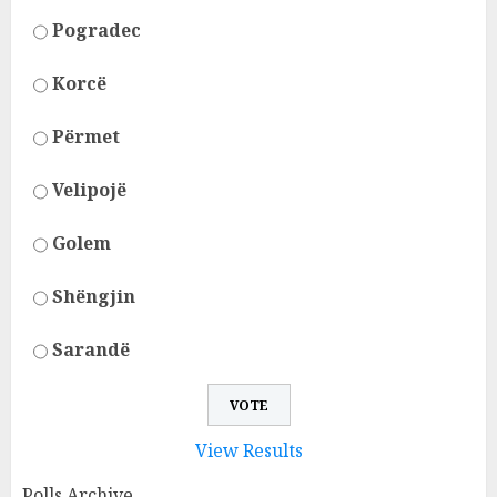
Pogradec
Korcë
Përmet
Velipojë
Golem
Shëngjin
Sarandë
View Results
Polls Archive