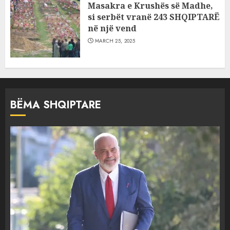
Masakra e Krushës së Madhe,
si serbët vranë 243 SHQIPTARË
në një vend
MARCH 25, 2025
BËMA SHQIPTARE