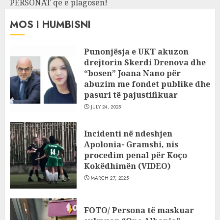
PERSONAT që e plagosën!
MOS I HUMBISNI
Punonjësja e UKT akuzon
drejtorin Skerdi Drenova dhe
“bosen” Joana Nano për
abuzim me fondet publike dhe
pasuri të pajustifikuar
JULY 24, 2025
Incidenti në ndeshjen
Apolonia- Gramshi, nis
procedim penal për Koço
Kokëdhimën (VIDEO)
MARCH 27, 2025
FOTO/ Persona të maskuar