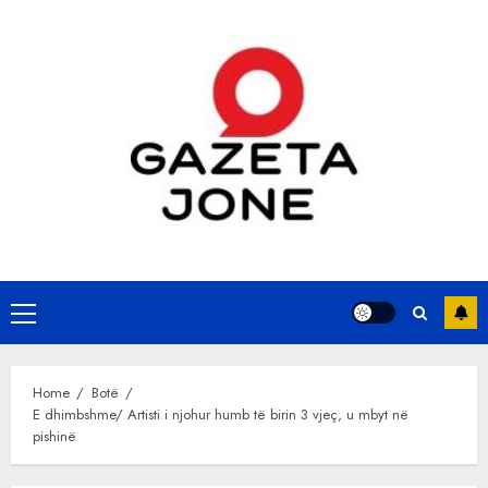
Skip
to
content
Primary
Menu
Home
Botë
E dhimbshme/ Artisti i njohur humb të birin 3 vjeç, u mbyt në
pishinë