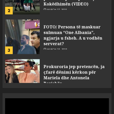
FOTO/ Persona të maskuar
sulmuan “One Albania”,
ngjarja u fsheh. A u vodhën
serverat?
3
MARCH 25, 2025
Prokuroria jep pretencën, ja
çfarë dënimi kërkon për
Mariela dhe Antonela
Berishën
4
MARCH 25, 2025
“Ai që drejtonte makinën më
ngjau me Talo Çelën”,
dëshmia e Nuredin Dumanit
flet për PERSONAT që e