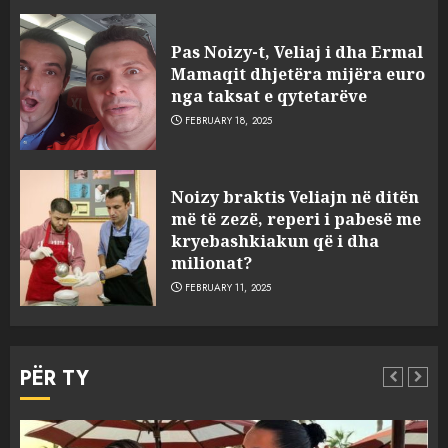
Pas Noizy-t, Veliaj i dha Ermal
Mamaqit dhjetëra mijëra euro
nga taksat e qytetarëve
FEBRUARY 18, 2025
FOTO/ Persona të maskuar
Noizy braktis Veliajn në ditën
sulmuan “One Albania”,
më të zezë, reperi i pabesë me
ngjarja u fsheh. A u vodhën
kryebashkiakun që i dha
serverat?
milionat?
3
MARCH 25, 2025
FEBRUARY 11, 2025
Prokuroria jep pretencën, ja
çfarë dënimi kërkon për
PËR TY
Mariela dhe Antonela
Berishën
4
MARCH 25, 2025