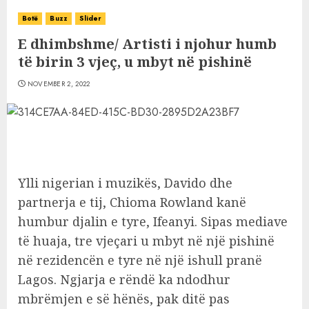
Botë
Buzz
Slider
E dhimbshme/ Artisti i njohur humb
të birin 3 vjeç, u mbyt në pishinë
NOVEMBER 2, 2022
Ylli nigerian i muzikës, Davido dhe
partnerja e tij, Chioma Rowland kanë
humbur djalin e tyre, Ifeanyi. Sipas mediave
të huaja, tre vjeçari u mbyt në një pishinë
në rezidencën e tyre në një ishull pranë
Lagos. Ngjarja e rëndë ka ndodhur
mbrëmjen e së hënës, pak ditë pas