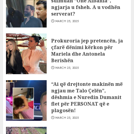
sulmuan “One Albania”,
ngjarja u fsheh. A u vodhën
serverat?
MARCH 25, 2025
Prokuroria jep pretencën, ja
çfarë dënimi kërkon për
Mariela dhe Antonela
Berishën
MARCH 25, 2025
“Ai që drejtonte makinën më
ngjau me Talo Çelën”,
dëshmia e Nuredin Dumanit
flet për PERSONAT që e
plagosën!
MARCH 25, 2025