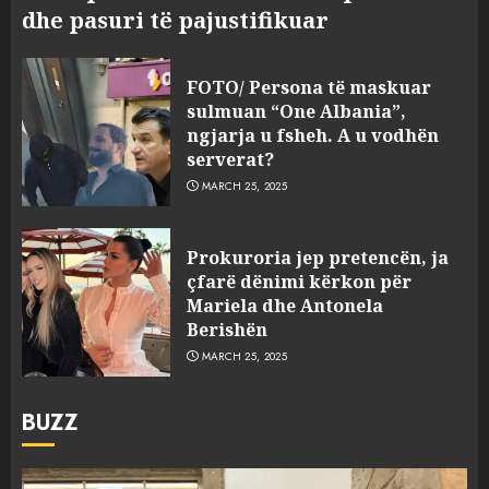
dhe pasuri të pajustifikuar
FOTO/ Persona të maskuar
sulmuan “One Albania”,
ngjarja u fsheh. A u vodhën
serverat?
MARCH 25, 2025
Prokuroria jep pretencën, ja
çfarë dënimi kërkon për
Mariela dhe Antonela
Berishën
MARCH 25, 2025
BUZZ