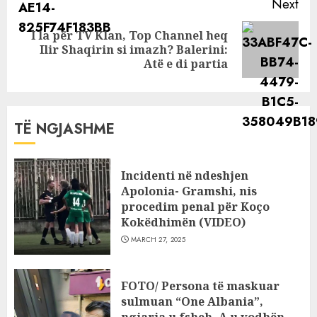
Next
I la për TV Klan, Top Channel heq
Next
Ilir Shaqirin si imazh? Balerini:
post:
Atë e di partia
TË NGJASHME
Incidenti në ndeshjen
Apolonia- Gramshi, nis
procedim penal për Koço
Kokëdhimën (VIDEO)
MARCH 27, 2025
FOTO/ Persona të maskuar
sulmuan “One Albania”,