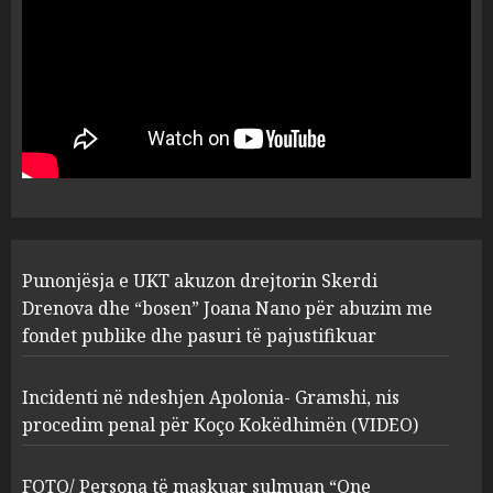
plagosën!
5
MARCH 25, 2025
Punonjësja e UKT akuzon
drejtorin Skerdi Drenova dhe
“bosen” Joana Nano për
abuzim me fondet publike dhe
pasuri të pajustifikuar
1
JULY 24, 2025
Incidenti në ndeshjen
Punonjësja e UKT akuzon drejtorin Skerdi
Apolonia- Gramshi, nis
procedim penal për Koço
Drenova dhe “bosen” Joana Nano për abuzim me
Kokëdhimën (VIDEO)
fondet publike dhe pasuri të pajustifikuar
2
MARCH 27, 2025
Incidenti në ndeshjen Apolonia- Gramshi, nis
procedim penal për Koço Kokëdhimën (VIDEO)
FOTO/ Persona të maskuar
sulmuan “One Albania”,
ngjarja u fsheh. A u vodhën
FOTO/ Persona të maskuar sulmuan “One