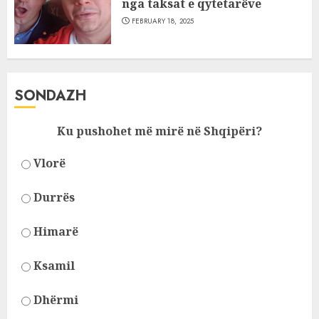
nga taksat e qytetarëve
FEBRUARY 18, 2025
SONDAZH
Ku pushohet më mirë në Shqipëri?
Vlorë
Durrës
Himarë
Ksamil
Dhërmi