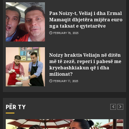
Pas Noizy-t, Veliaj i dha Ermal
Mamaqit dhjetëra mijëra euro
nga taksat e qytetarëve
FEBRUARY 18, 2025
FOTO/ Persona të maskuar
Noizy braktis Veliajn në ditën
sulmuan “One Albania”,
më të zezë, reperi i pabesë me
ngjarja u fsheh. A u vodhën
kryebashkiakun që i dha
serverat?
milionat?
3
MARCH 25, 2025
FEBRUARY 11, 2025
Prokuroria jep pretencën, ja
çfarë dënimi kërkon për
PËR TY
Mariela dhe Antonela
Berishën
4
MARCH 25, 2025