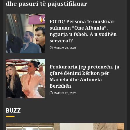
dhe pasuri të pajustifikuar
FOTO/ Persona të maskuar
sulmuan “One Albania”,
ngjarja u fsheh. A u vodhën
serverat?
MARCH 25, 2025
Prokuroria jep pretencën, ja
çfarë dënimi kërkon për
Mariela dhe Antonela
Berishën
MARCH 25, 2025
BUZZ