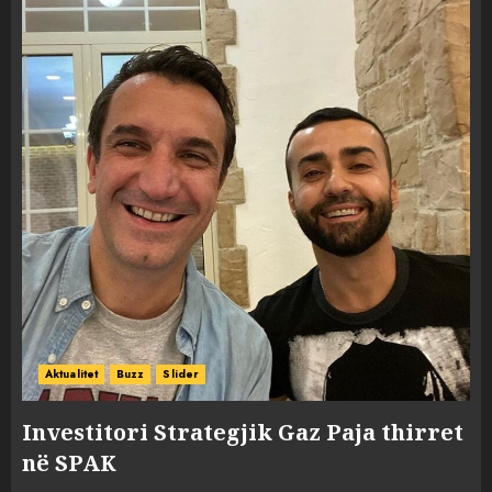
Aktualitet
Buzz
Slider
Investitori Strategjik Gaz Paja thirret
në SPAK