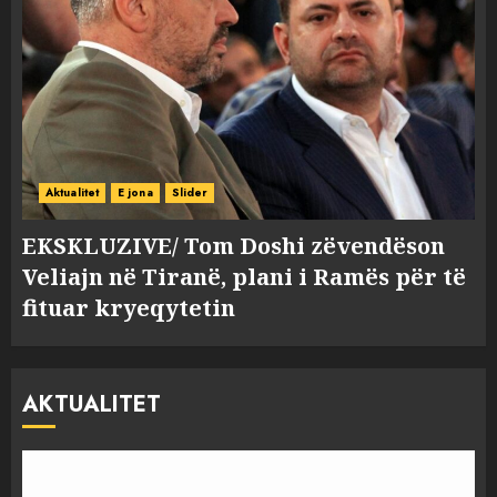
Aktualitet
E jona
Slider
EKSKLUZIVE/ Tom Doshi zëvendëson
Veliajn në Tiranë, plani i Ramës për të
fituar kryeqytetin
AKTUALITET