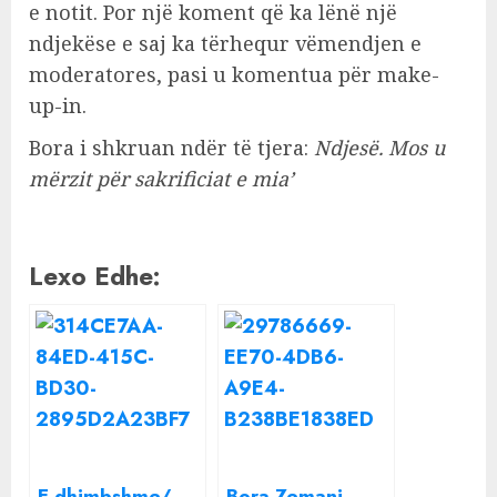
e notit. Por një koment që ka lënë një
ndjekëse e saj ka tërhequr vëmendjen e
moderatores, pasi u komentua për make-
up-in.
Bora i shkruan ndër të tjera:
Ndjesë. Mos u
mërzit për sakrificiat e mia’
Lexo Edhe:
E dhimbshme/
Bora Zemani