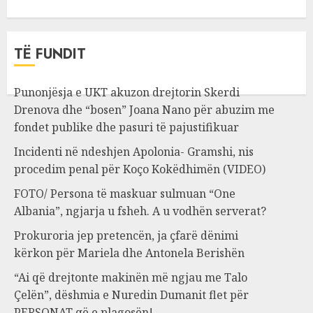
TË FUNDIT
Punonjësja e UKT akuzon drejtorin Skerdi
Drenova dhe “bosen” Joana Nano për abuzim me
fondet publike dhe pasuri të pajustifikuar
Incidenti në ndeshjen Apolonia- Gramshi, nis
procedim penal për Koço Kokëdhimën (VIDEO)
FOTO/ Persona të maskuar sulmuan “One
Albania”, ngjarja u fsheh. A u vodhën serverat?
Prokuroria jep pretencën, ja çfarë dënimi
kërkon për Mariela dhe Antonela Berishën
“Ai që drejtonte makinën më ngjau me Talo
Çelën”, dëshmia e Nuredin Dumanit flet për
PERSONAT që e plagosën!