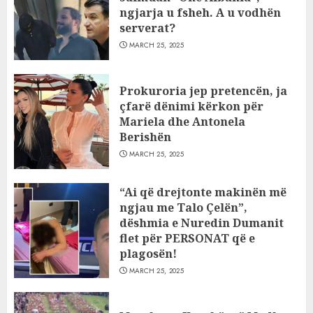
ngjarja u fsheh. A u vodhën
serverat?
MARCH 25, 2025
Prokuroria jep pretencën, ja
çfarë dënimi kërkon për
Mariela dhe Antonela
Berishën
MARCH 25, 2025
“Ai që drejtonte makinën më
ngjau me Talo Çelën”,
dëshmia e Nuredin Dumanit
flet për PERSONAT që e
plagosën!
MARCH 25, 2025