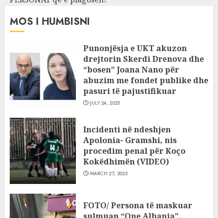
MOS I HUMBISNI
Punonjësja e UKT akuzon
drejtorin Skerdi Drenova dhe
“bosen” Joana Nano për
abuzim me fondet publike dhe
pasuri të pajustifikuar
JULY 24, 2025
Incidenti në ndeshjen
Apolonia- Gramshi, nis
procedim penal për Koço
Kokëdhimën (VIDEO)
MARCH 27, 2025
FOTO/ Persona të maskuar
sulmuan “One Albania”,