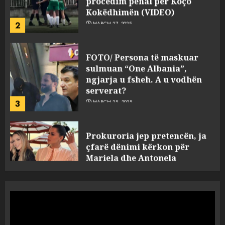
FOTO/ Persona të maskuar
sulmuan “One Albania”,
ngjarja u fsheh. A u vodhën
serverat?
3
MARCH 25, 2025
Prokuroria jep pretencën, ja
çfarë dënimi kërkon për
Mariela dhe Antonela
Berishën
4
MARCH 25, 2025
“Ai që drejtonte makinën më
ngjau me Talo Çelën”,
dëshmia e Nuredin Dumanit
flet për PERSONAT që e