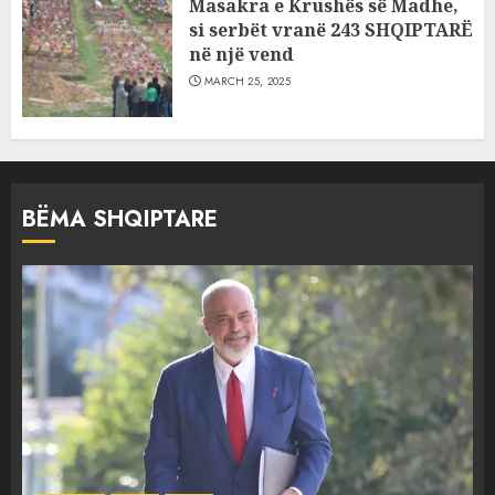
Masakra e Krushës së Madhe,
si serbët vranë 243 SHQIPTARË
në një vend
MARCH 25, 2025
BËMA SHQIPTARE