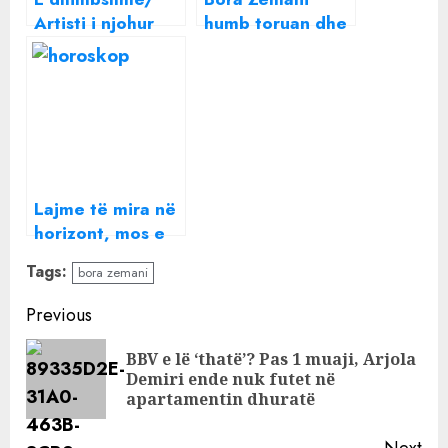
Artisti i njohur
humb toruan dhe
humb të birin 3
shfaqet si kurrë
vjeç, u mbyt në
më parë, i
pishinë
nxjerrin pamjet
që po thyen
rrjetin
Lajme të mira në
horizont, mos e
humbisni durimin,
Tags:
bora zemani
horoskopi ditor
Continue
Previous
Reading
BBV e lë ‘thatë’? Pas 1 muaji, Arjola
Pre
Demiri ende nuk futet në
pos
apartamentin dhuratë