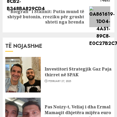
Next
“Biografi” i Stalinit: Putin mund të
Next
shtypë butonin, rreziku për grusht
post:
shteti nga brenda
TË NGJASHME
Investitori Strategjik Gaz Paja
thirret në SPAK
FEBRUARY 27, 2025
Pas Noizy-t, Veliaj i dha Ermal
Mamaqit dhjetëra mijëra euro