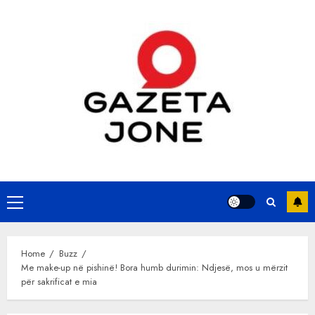
Skip
to
content
Primary
Menu
Home
Buzz
Me make-up në pishinë! Bora humb durimin: Ndjesë, mos u mërzit
për sakrificat e mia