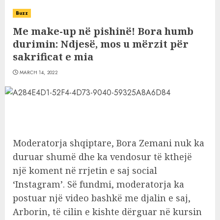
Buzz
Me make-up në pishinë! Bora humb
durimin: Ndjesë, mos u mërzit për
sakrificat e mia
MARCH 14, 2022
Moderatorja shqiptare, Bora Zemani nuk ka
duruar shumë dhe ka vendosur të kthejë
një koment në rrjetin e saj social
‘Instagram’. Së fundmi, moderatorja ka
postuar një video bashkë me djalin e saj,
Arborin, të cilin e kishte dërguar në kursin