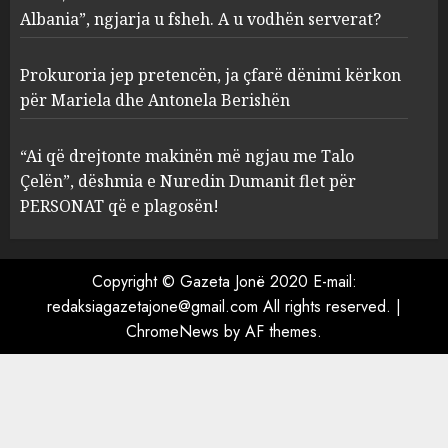
serverat?
Albania”, ngjarja u fsheh. A u vodhën serverat?
3
MARCH 25, 2025
Prokuroria jep pretencën, ja çfarë dënimi kërkon
Prokuroria jep pretencën, ja
për Mariela dhe Antonela Berishën
çfarë dënimi kërkon për
Mariela dhe Antonela
“Ai që drejtonte makinën më ngjau me Talo
Berishën
Çelën”, dëshmia e Nuredin Dumanit flet për
4
MARCH 25, 2025
PERSONAT që e plagosën!
“Ai që drejtonte makinën më
ngjau me Talo Çelën”,
Copyright © Gazeta Jonë 2020 E-mail:
dëshmia e Nuredin Dumanit
redaksiagazetajone@gmail.com
All rights reserved.
|
flet për PERSONAT që e
ChromeNews
by AF themes.
plagosën!
5
MARCH 25, 2025