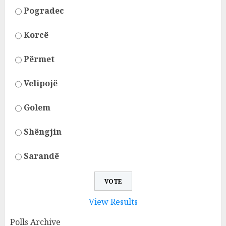
Pogradec
Korcë
Përmet
Velipojë
Golem
Shëngjin
Sarandë
View Results
Polls Archive