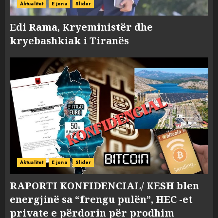
Aktualitet
E jona
Slider
Edi Rama, Kryeministër dhe
kryebashkiak i Tiranës
Aktualitet
E jona
Slider
RAPORTI KONFIDENCIAL/ KESH blen
energjinë sa “frengu pulën”, HEC -et
private e përdorin për prodhim