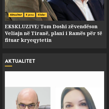
Aktualitet
E jona
Slider
EKSKLUZIVE/ Tom Doshi zëvendëson
Veliajn në Tiranë, plani i Ramës për të
fituar kryeqytetin
AKTUALITET