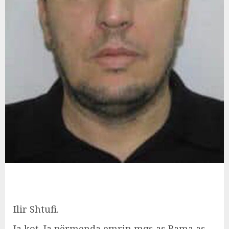
Ilir Shtufi.
Ja kot. Ja përmenda emrin mqs as Rama as