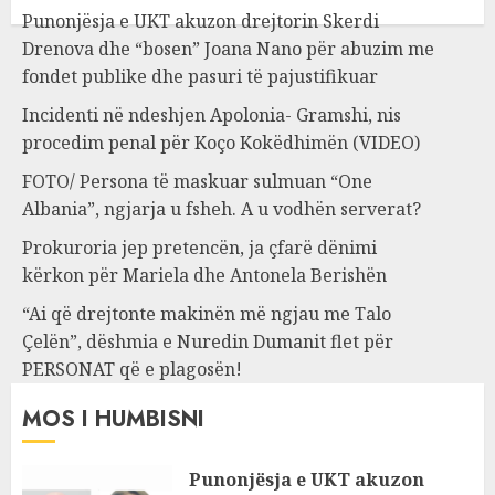
Punonjësja e UKT akuzon drejtorin Skerdi
Drenova dhe “bosen” Joana Nano për abuzim me
fondet publike dhe pasuri të pajustifikuar
Incidenti në ndeshjen Apolonia- Gramshi, nis
procedim penal për Koço Kokëdhimën (VIDEO)
FOTO/ Persona të maskuar sulmuan “One
Albania”, ngjarja u fsheh. A u vodhën serverat?
Prokuroria jep pretencën, ja çfarë dënimi
kërkon për Mariela dhe Antonela Berishën
“Ai që drejtonte makinën më ngjau me Talo
Çelën”, dëshmia e Nuredin Dumanit flet për
PERSONAT që e plagosën!
MOS I HUMBISNI
Punonjësja e UKT akuzon