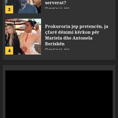
serverat?
3
MARCH 25, 2025
Prokuroria jep pretencën, ja
çfarë dënimi kërkon për
Mariela dhe Antonela
Berishën
4
MARCH 25, 2025
“Ai që drejtonte makinën më
ngjau me Talo Çelën”,
dëshmia e Nuredin Dumanit
flet për PERSONAT që e
plagosën!
5
MARCH 25, 2025
Punonjësja e UKT akuzon
drejtorin Skerdi Drenova dhe