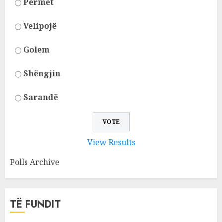
Përmet
Velipojë
Golem
Shëngjin
Sarandë
View Results
Polls Archive
TË FUNDIT