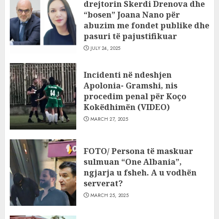
drejtorin Skerdi Drenova dhe
“bosen” Joana Nano për
abuzim me fondet publike dhe
pasuri të pajustifikuar
JULY 24, 2025
Incidenti në ndeshjen
Apolonia- Gramshi, nis
procedim penal për Koço
Kokëdhimën (VIDEO)
MARCH 27, 2025
FOTO/ Persona të maskuar
sulmuan “One Albania”,
ngjarja u fsheh. A u vodhën
serverat?
MARCH 25, 2025