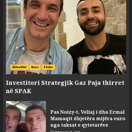
Aktualitet
Buzz
Slider
Investitori Strategjik Gaz Paja thirret
në SPAK
Pas Noizy-t, Veliaj i dha Ermal
Mamaqit dhjetëra mijëra euro
nga taksat e qytetarëve