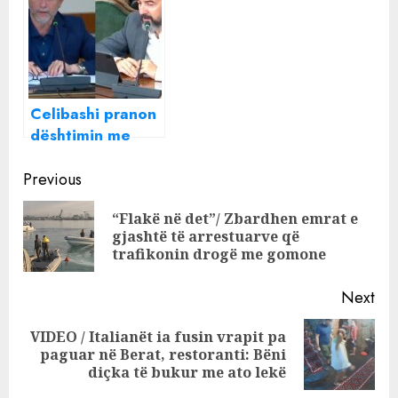
“BigBrother”, Sali
shpirt”, Sali
Berisha bën
Berisha reagim të
komentin epik
fortë: Rama
për këngëtarin
është në panik të
madh, po jeton
Celibashi pranon
ditën dhe natën
dështimin me
në botën e
kontrollin e
përtejme!
Continue
parave “pa
Previous
emër” në
Reading
“Flakë në det”/ Zbardhen emrat e
politikë, Braçe
Pre
gjashtë të arrestuarve që
përmend Lapajn:
pos
trafikonin drogë me gomone
Leku “lumë” në
fushata
Next
VIDEO / Italianët ia fusin vrapit pa
Next
paguar në Berat, restoranti: Bëni
post:
diçka të bukur me ato lekë