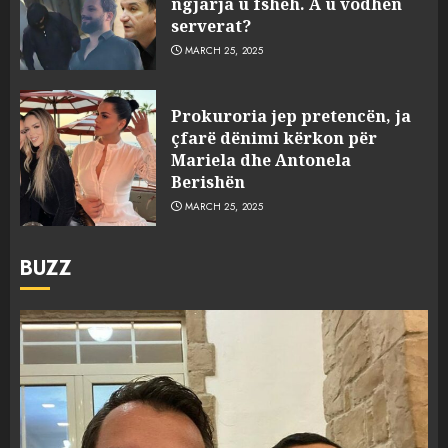
ngjarja u fsheh. A u vodhën
serverat?
MARCH 25, 2025
Prokuroria jep pretencën, ja
çfarë dënimi kërkon për
Mariela dhe Antonela
Berishën
MARCH 25, 2025
BUZZ