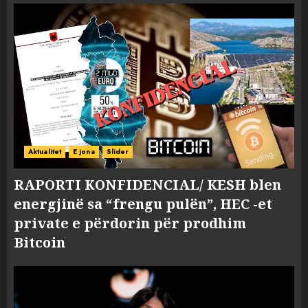
Aktualitet
E jona
Slider
RAPORTI KONFIDENCIAL/ KESH blen
energjinë sa “frengu pulën”, HEC -et
private e përdorin për prodhim
Bitcoin