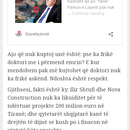
Ajo që nuk kuptoj unë është: pse ka frikë
doktori me i përmend emrin? E kur
mendohem pak më kujtohet që doktori nuk
ka frikë askënd. Ndoshta është respekt.
Gjithsesi, fakti është ky: Ilir Shtufi dhe Nova
Construction nuk ka likuiditet për të
ndërtuar projekte 200 milion euro në
Tiranë; dhe qytetarët shqiptarë kanë të
drejtën të dijnë se kush po i finacon në
vërtetë këto projekte.