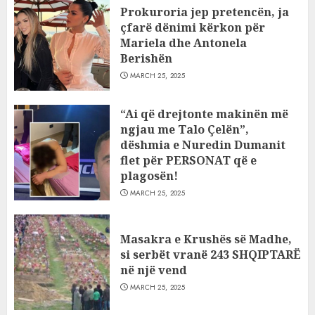
Prokuroria jep pretencën, ja
çfarë dënimi kërkon për
Mariela dhe Antonela
Berishën
MARCH 25, 2025
“Ai që drejtonte makinën më
ngjau me Talo Çelën”,
dëshmia e Nuredin Dumanit
flet për PERSONAT që e
plagosën!
MARCH 25, 2025
Masakra e Krushës së Madhe,
si serbët vranë 243 SHQIPTARË
në një vend
MARCH 25, 2025