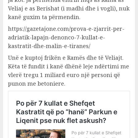
Veliaj e as Berishat (i madhi dhe i vogli), nuk
kanë guxim ta përmendin.
https://gazetajone.com/prova-e-zjarrit-per-
adriatik-lapajn-denonco-7-kullat-e-
kastratit-dhe-malin-e-tiranes/
Unë e kuptoj frikën e Ramës dhe të Veliajt.
Këta të fundit i kanë dhënë leje ndërtimi me
vlerë tregu 1 miliard euro një personi që
punon me betoniere.