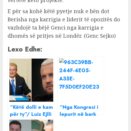
E për sa kohë këtë pyetje nuk e bën dot
Berisha nga karrigia e liderit të opozitës do
vazhdojë ta bëjë Genci nga karrigia e
dhomës së pritjes në Londër. (Genc Sejko)
Lexo Edhe:
“Këtë dolli e kam
“Nga Kongresi i
për ty”/ Luiz Ejlli
lepurit në bark
e përshëndeti
tek Asambleja e
brenda
tmerrit në