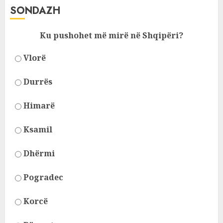
SONDAZH
Ku pushohet më mirë në Shqipëri?
Vlorë
Durrës
Himarë
Ksamil
Dhërmi
Pogradec
Korcë