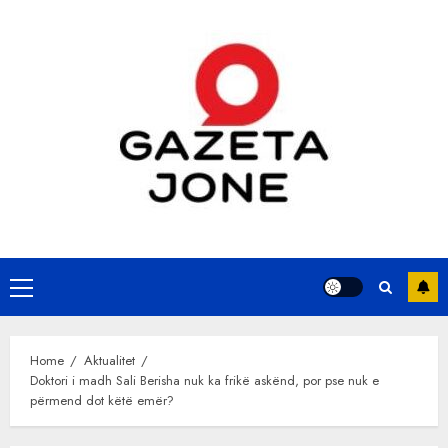
Skip
to
content
Primary
Menu
Home
Aktualitet
Doktori i madh Sali Berisha nuk ka frikë askënd, por pse nuk e
përmend dot këtë emër?