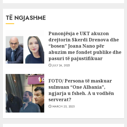
TË NGJASHME
Punonjësja e UKT akuzon
drejtorin Skerdi Drenova dhe
“bosen” Joana Nano për
abuzim me fondet publike dhe
pasuri të pajustifikuar
JULY 24, 2025
FOTO/ Persona të maskuar
sulmuan “One Albania”,
ngjarja u fsheh. A u vodhën
serverat?
MARCH 25, 2025