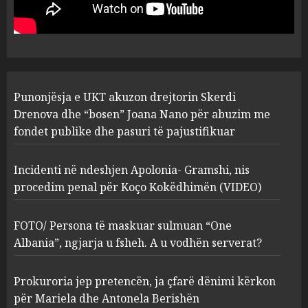
“bosen” Joana Nano për
abuzim me fondet publike dhe
pasuri të pajustifikuar
1
JULY 24, 2025
Incidenti në ndeshjen
Punonjësja e UKT akuzon drejtorin Skerdi
Apolonia- Gramshi, nis
procedim penal për Koço
Drenova dhe “bosen” Joana Nano për abuzim me
Kokëdhimën (VIDEO)
fondet publike dhe pasuri të pajustifikuar
2
MARCH 27, 2025
Incidenti në ndeshjen Apolonia- Gramshi, nis
procedim penal për Koço Kokëdhimën (VIDEO)
FOTO/ Persona të maskuar
sulmuan “One Albania”,
ngjarja u fsheh. A u vodhën
FOTO/ Persona të maskuar sulmuan “One
serverat?
Albania”, ngjarja u fsheh. A u vodhën serverat?
3
MARCH 25, 2025
Prokuroria jep pretencën, ja çfarë dënimi kërkon
Prokuroria jep pretencën, ja
për Mariela dhe Antonela Berishën