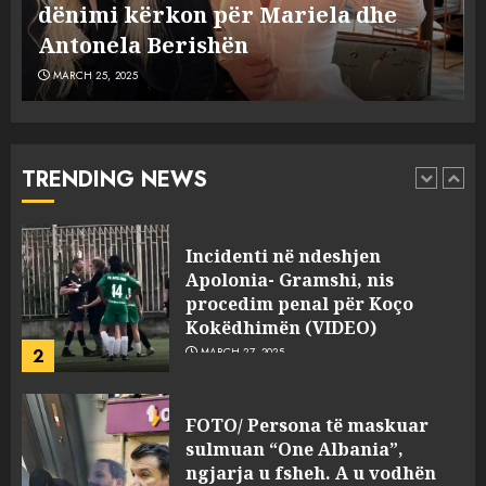
Dumanit flet për PERSONAT që e
plagosën!
5
MARCH 25, 2025
plagosën!
MARCH 25, 2025
Punonjësja e UKT akuzon
drejtorin Skerdi Drenova dhe
“bosen” Joana Nano për
abuzim me fondet publike dhe
TRENDING NEWS
pasuri të pajustifikuar
1
JULY 24, 2025
Incidenti në ndeshjen
Apolonia- Gramshi, nis
procedim penal për Koço
Kokëdhimën (VIDEO)
2
MARCH 27, 2025
FOTO/ Persona të maskuar
sulmuan “One Albania”,
ngjarja u fsheh. A u vodhën