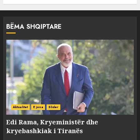
BËMA SHQIPTARE
Aktualitet
E jona
Slider
Edi Rama, Kryeministër dhe
kryebashkiak i Tiranës