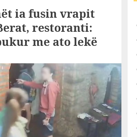
ët ia fusin vrapit
erat, restoranti:
bukur me ato lekë