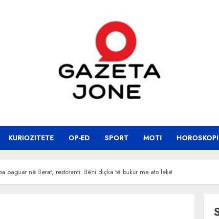
KURIOZITETE
OP-ED
SPORT
MOTI
HOROSKOPI
t pa paguar në Berat, restoranti: Bëni diçka të bukur me ato lekë