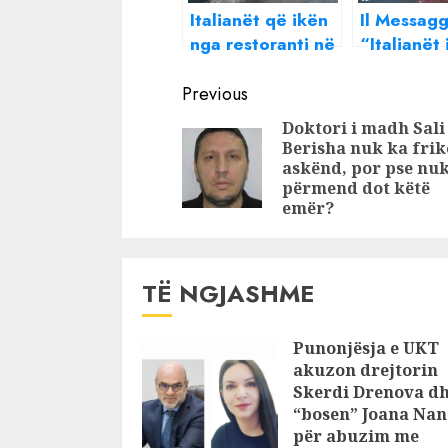
Italianët që ikën
Il Messagg
nga restoranti në
“Italianët
Berat pa paguar
paguar da
Continue
kryefjalë në
80 euro n
Previous
mediat italiane,
Shqipëri”!
Reading
Doktori i madh Sali
gazetari: Po
Shpërthej
Berisha nuk ka frik
vjedhjet e
komentues
askënd, por pse nuk
shqiptarëve?
Barbona!
përmend dot këtë
emër?
Ermal Meta dhe
Anita Likmeta i
kthehen ashpër
TË NGJASHME
Punonjësja e UKT
akuzon drejtorin
Skerdi Drenova d
“bosen” Joana Nan
për abuzim me