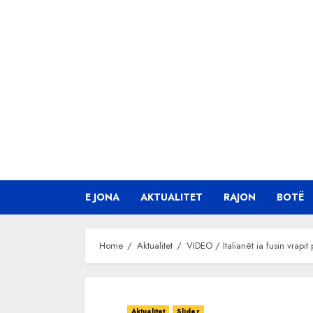
Skip
to
content
E JONA
AKTUALITET
RAJON
BOTË
Home
Aktualitet
VIDEO / Italianët ia fusin vrapi
Aktualitet
Slider