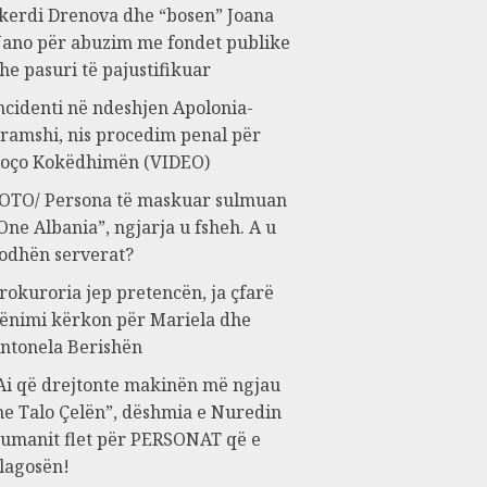
kerdi Drenova dhe “bosen” Joana
ano për abuzim me fondet publike
he pasuri të pajustifikuar
ncidenti në ndeshjen Apolonia-
ramshi, nis procedim penal për
oço Kokëdhimën (VIDEO)
OTO/ Persona të maskuar sulmuan
One Albania”, ngjarja u fsheh. A u
odhën serverat?
rokuroria jep pretencën, ja çfarë
ënimi kërkon për Mariela dhe
ntonela Berishën
Ai që drejtonte makinën më ngjau
e Talo Çelën”, dëshmia e Nuredin
umanit flet për PERSONAT që e
lagosën!