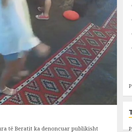
P
ura të Beratit ka denoncuar publikisht
P