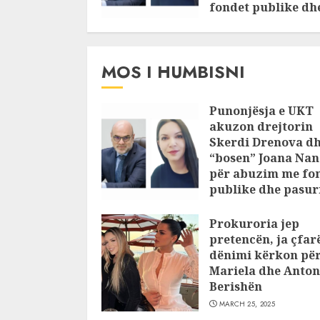
fondet publike dh
pasuri të
pajustifikuar
JULY 24, 2025
MOS I HUMBISNI
Punonjësja e UKT
akuzon drejtorin
Skerdi Drenova d
“bosen” Joana Nan
për abuzim me fo
publike dhe pasuri
pajustifikuar
Prokuroria jep
JULY 24, 2025
pretencën, ja çfar
dënimi kërkon pë
Mariela dhe Anton
Berishën
MARCH 25, 2025