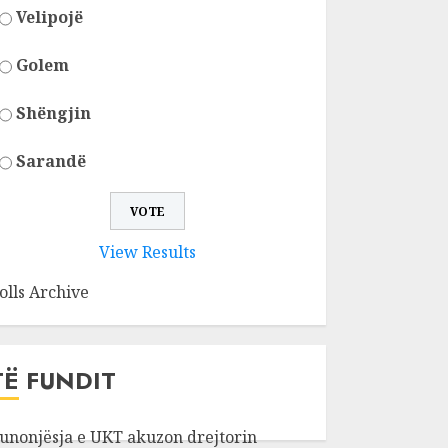
Velipojë
Golem
Shëngjin
Sarandë
View Results
olls Archive
TË FUNDIT
unonjësja e UKT akuzon drejtorin