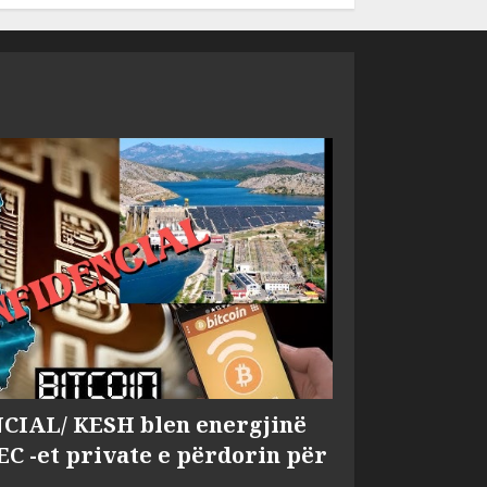
IAL/ KESH blen energjinë
EC -et private e përdorin për