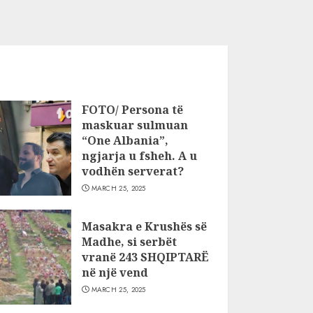
FOTO/ Persona të
maskuar sulmuan
“One Albania”,
ngjarja u fsheh. A u
vodhën serverat?
MARCH 25, 2025
Masakra e Krushës së
Madhe, si serbët
vranë 243 SHQIPTARË
në një vend
MARCH 25, 2025