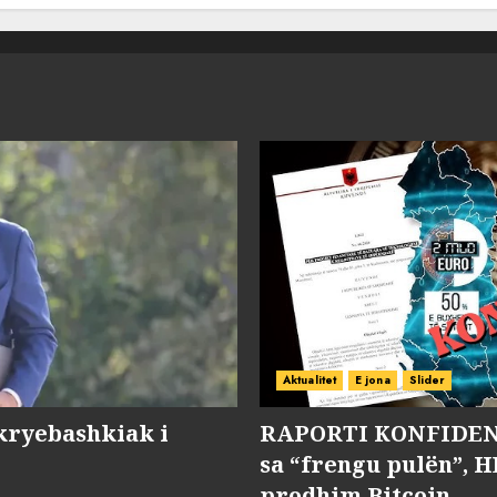
Aktualitet
E jona
Slider
kryebashkiak i
RAPORTI KONFIDENC
sa “frengu pulën”, H
prodhim Bitcoin