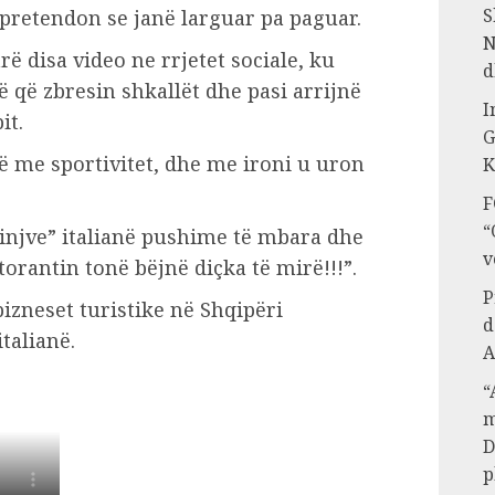
S
 pretendon se janë larguar pa paguar.
N
ë disa video ne rrjetet sociale, ku
d
në që zbresin shkallët dhe pasi arrijnë
I
it.
G
ë me sportivitet, dhe me ironi u uron
K
F
“
ërinjve” italianë pushime të mbara dhe
v
rantin tonë bëjnë diçka të mirë!!!”.
P
izneset turistike në Shqipëri
d
talianë.
A
“
m
D
p