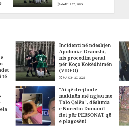
e
MARCH 27, 2025
Incidenti në ndeshjen
Apolonia- Gramshi,
he
nis procedim penal
o
për Koço Kokëdhimën
ndet
(VIDEO)
 të
MARCH 27, 2025
“Ai që drejtonte
makinën më ngjau me
ë
Talo Çelën”, dëshmia
r
e Nuredin Dumanit
ela
flet për PERSONAT që
e plagosën!
MARCH 25, 2025