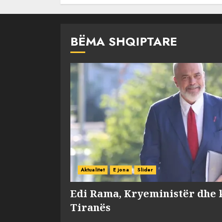
BËMA SHQIPTARE
Aktualitet
E jona
Slider
Edi Rama, Kryeministër dhe 
Tiranës