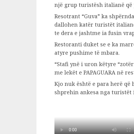
një grup turistësh italianë që
Resotrant “Guva” ka shpërndar
dallohen katër turistët italia
te dera e jashtme ia fusin vrap
Restoranti duket se e ka marr
atyre pushime të mbara.
“Stafi ynë i uron këtyre “zot
me lekët e PAPAGUARA në resto
Kjo nuk është e para herë që b
shprehin ankesa nga turistët i