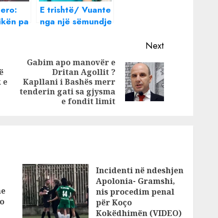
ero:
E trishtë/ Vuante
 ikën pa
nga një sëmundje
rkën
e rëndë, ndahet
ë
nga jeta në
Next
moshën 31-
Gabim apo manovër e
në
vjeçare
ë
Dritan Agollit ?
Previous
Next
it:
infermierja në
 e
Kapllani i Bashës merr
Berat, mesazhi
post:
post:
tenderin gati sa gjysma
e fondit limit
prekës i
kolegëve: Ëngjëll
me sytë e bukur
Incidenti në ndeshjen
Apolonia- Gramshi,
he
nis procedim penal
o
për Koço
Kokëdhimën (VIDEO)