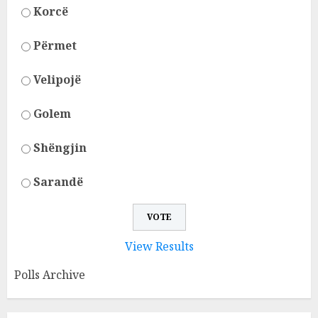
Korcë
Përmet
Velipojë
Golem
Shëngjin
Sarandë
View Results
Polls Archive