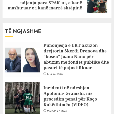
Next
ndjenja para SPAK-ut, e kanë
post:
mashtruar e i kanë marrë shtëpinë
TË NGJASHME
Punonjësja e UKT akuzon
drejtorin Skerdi Drenova dhe
“bosen” Joana Nano për
abuzim me fondet publike dhe
pasuri të pajustifikuar
JULY 24, 2025
Incidenti në ndeshjen
Apolonia- Gramshi, nis
procedim penal për Koço
Kokëdhimën (VIDEO)
MARCH 27, 2025