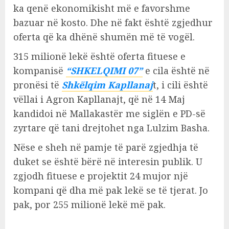
ka qenë ekonomikisht më e favorshme
bazuar në kosto. Dhe në fakt është zgjedhur
oferta që ka dhënë shumën më të vogël.
315 milionë lekë është oferta fituese e
kompanisë
“SHKELQIMI 07”
e cila është në
pronësi të
Shkëlqim Kapllanaj
t, i cili është
vëllai i Agron Kapllanajt, që në 14 Maj
kandidoi në Mallakastër me siglën e PD-së
zyrtare që tani drejtohet nga Lulzim Basha.
Nëse e sheh në pamje të parë zgjedhja të
duket se është bërë në interesin publik. U
zgjodh fituese e projektit 24 mujor një
kompani që dha më pak lekë se të tjerat. Jo
pak, por 255 milionë lekë më pak.