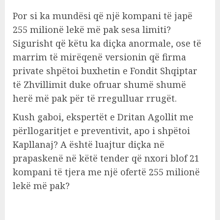
Por si ka mundësi që një kompani të japë
255 milionë lekë më pak sesa limiti?
Sigurisht që këtu ka diçka anormale, ose të
marrim të mirëqenë versionin që firma
private shpëtoi buxhetin e Fondit Shqiptar
të Zhvillimit duke ofruar shumë shumë
herë më pak për të rregulluar rrugët.
Kush gaboi, ekspertët e Dritan Agollit me
përllogaritjet e preventivit, apo i shpëtoi
Kapllanaj? A është luajtur diçka në
prapaskenë në këtë tender që nxori blof 21
kompani të tjera me një ofertë 255 milionë
lekë më pak?