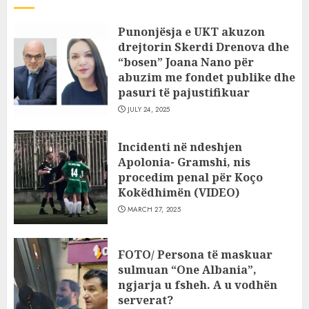
Punonjësja e UKT akuzon
drejtorin Skerdi Drenova dhe
“bosen” Joana Nano për
abuzim me fondet publike dhe
pasuri të pajustifikuar
JULY 24, 2025
Incidenti në ndeshjen
Apolonia- Gramshi, nis
procedim penal për Koço
Kokëdhimën (VIDEO)
MARCH 27, 2025
FOTO/ Persona të maskuar
sulmuan “One Albania”,
ngjarja u fsheh. A u vodhën
serverat?