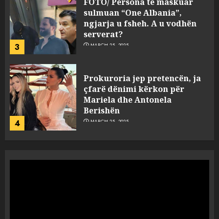
FOTO/ Persona të maskuar
sulmuan “One Albania”,
ngjarja u fsheh. A u vodhën
serverat?
3
MARCH 25, 2025
Prokuroria jep pretencën, ja
çfarë dënimi kërkon për
Mariela dhe Antonela
Berishën
4
MARCH 25, 2025
“Ai që drejtonte makinën më
ngjau me Talo Çelën”,
dëshmia e Nuredin Dumanit
flet për PERSONAT që e
plagosën!
5
MARCH 25, 2025