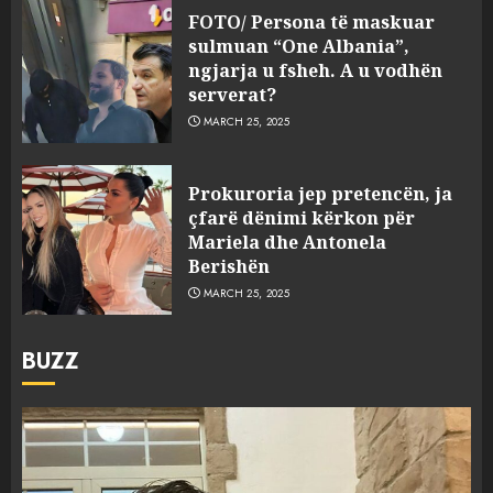
FOTO/ Persona të maskuar
sulmuan “One Albania”,
ngjarja u fsheh. A u vodhën
serverat?
MARCH 25, 2025
Prokuroria jep pretencën, ja
çfarë dënimi kërkon për
Mariela dhe Antonela
Berishën
MARCH 25, 2025
BUZZ