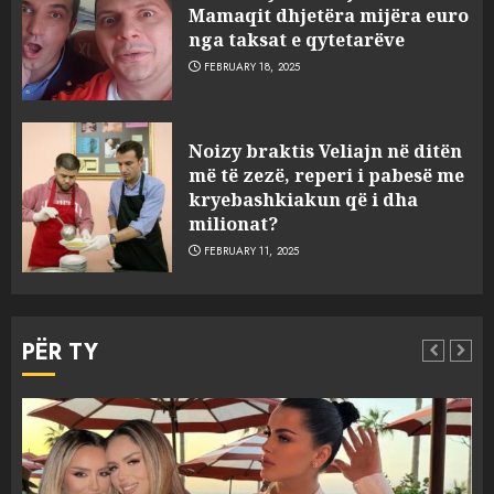
Mamaqit dhjetëra mijëra euro
nga taksat e qytetarëve
FEBRUARY 18, 2025
FOTO/ Persona të maskuar
Noizy braktis Veliajn në ditën
sulmuan “One Albania”,
më të zezë, reperi i pabesë me
ngjarja u fsheh. A u vodhën
kryebashkiakun që i dha
serverat?
milionat?
3
MARCH 25, 2025
FEBRUARY 11, 2025
Prokuroria jep pretencën, ja
çfarë dënimi kërkon për
PËR TY
Mariela dhe Antonela
Berishën
4
MARCH 25, 2025
“Ai që drejtonte makinën më
Aktualitet
Slider