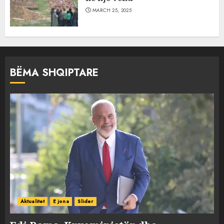
MARCH 25, 2025
BËMA SHQIPTARE
Aktualitet
E jona
Slider