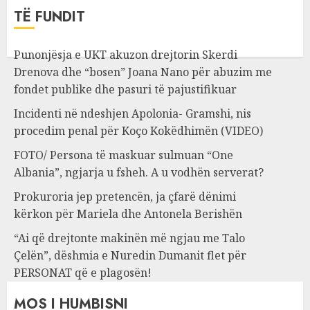
TË FUNDIT
Punonjësja e UKT akuzon drejtorin Skerdi
Drenova dhe “bosen” Joana Nano për abuzim me
fondet publike dhe pasuri të pajustifikuar
Incidenti në ndeshjen Apolonia- Gramshi, nis
procedim penal për Koço Kokëdhimën (VIDEO)
FOTO/ Persona të maskuar sulmuan “One
Albania”, ngjarja u fsheh. A u vodhën serverat?
Prokuroria jep pretencën, ja çfarë dënimi
kërkon për Mariela dhe Antonela Berishën
“Ai që drejtonte makinën më ngjau me Talo
Çelën”, dëshmia e Nuredin Dumanit flet për
PERSONAT që e plagosën!
MOS I HUMBISNI