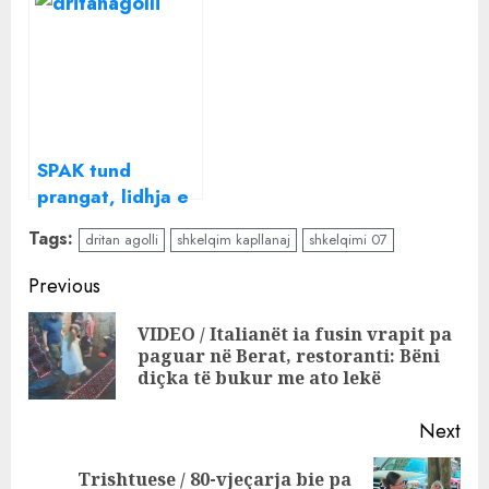
Sakos dhe “Rajli
denoncimin e
Ndërtim”, i jep
fortë: Salillari
tenderin e
merr tenderat me
rindërtimit me 99
99.9% të fondit
% të fondit limit
limit për rrugët
në jug të
SPAK tund
Shqipërisë!
prangat, lidhja e
dyshimtë Dritan
Tags:
dritan agolli
shkelqim kapllanaj
shkelqimi 07
Agolli-Endrit Maçi
në qarqet fetare
Continue
Previous
të Tiranës dhe
Reading
roli i Alfio
VIDEO / Italianët ia fusin vrapit pa
Pre
Rrotanit në
paguar në Berat, restoranti: Bëni
pos
diçka të bukur me ato lekë
tenderin
skandaloz
Next
Trishtuese / 80-vjeçarja bie pa