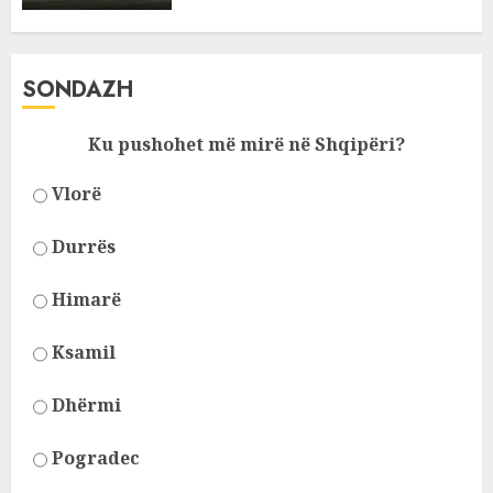
SONDAZH
Ku pushohet më mirë në Shqipëri?
Vlorë
Durrës
Himarë
Ksamil
Dhërmi
Pogradec