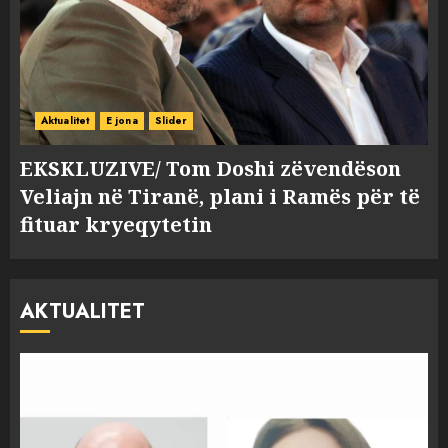
Aktualitet
E jona
Slider
EKSKLUZIVE/ Tom Doshi zëvendëson
Veliajn në Tiranë, plani i Ramës për të
fituar kryeqytetin
AKTUALITET