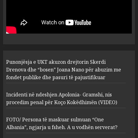
Punonjësja e UKT akuzon
drejtorin Skerdi Drenova dhe
“bosen” Joana Nano për
abuzim me fondet publike dhe
pasuri të pajustifikuar
1
JULY 24, 2025
Incidenti në ndeshjen
Punonjësja e UKT akuzon drejtorin Skerdi
Apolonia- Gramshi, nis
procedim penal për Koço
Drenova dhe “bosen” Joana Nano për abuzim me
Kokëdhimën (VIDEO)
fondet publike dhe pasuri të pajustifikuar
2
MARCH 27, 2025
Incidenti në ndeshjen Apolonia- Gramshi, nis
procedim penal për Koço Kokëdhimën (VIDEO)
FOTO/ Persona të maskuar
sulmuan “One Albania”,
ngjarja u fsheh. A u vodhën
FOTO/ Persona të maskuar sulmuan “One
serverat?
Albania”, ngjarja u fsheh. A u vodhën serverat?
3
MARCH 25, 2025