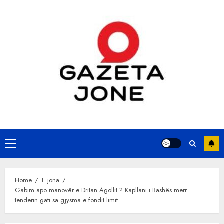
Skip
to
content
Primary
Menu
Home
E jona
Gabim apo manovër e Dritan Agollit ? Kapllani i Bashës merr
tenderin gati sa gjysma e fondit limit