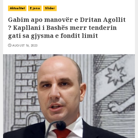
Aktualitet
E jona
Slider
Gabim apo manovër e Dritan Agollit
? Kapllani i Bashës merr tenderin
gati sa gjysma e fondit limit
AUGUST 16, 2023