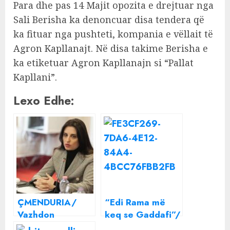
Para dhe pas 14 Majit opozita e drejtuar nga
Sali Berisha ka denoncuar disa tendera që
ka fituar nga pushteti, kompania e vëllait të
Agron Kapllanajt. Në disa takime Berisha e
ka etiketuar Agron Kapllanajn si “Pallat
Kapllani”.
Lexo Edhe:
ÇMENDURIA/
“Edi Rama më
Vazhdon
keq se Gaddafi”/
“dashuria” mes
Sali Berisha bën