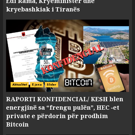
Edi Rama, Kryeministër dhe
kryebashkiak i Tiranës
Aktualitet
E jona
Slider
RAPORTI KONFIDENCIAL/ KESH blen
energjinë sa “frengu pulën”, HEC -et
private e përdorin për prodhim
Bitcoin