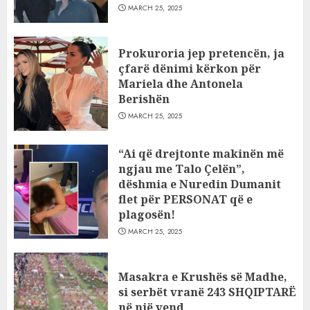
MARCH 25, 2025
Prokuroria jep pretencën, ja
çfarë dënimi kërkon për
Mariela dhe Antonela
Berishën
MARCH 25, 2025
“Ai që drejtonte makinën më
ngjau me Talo Çelën”,
dëshmia e Nuredin Dumanit
flet për PERSONAT që e
plagosën!
MARCH 25, 2025
Masakra e Krushës së Madhe,
si serbët vranë 243 SHQIPTARË
në një vend