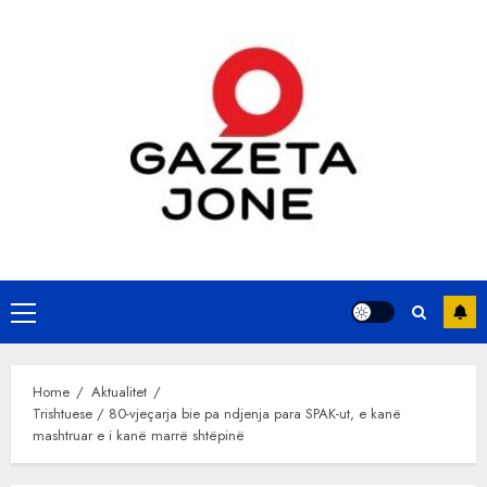
Skip
to
content
Primary
Menu
Home
Aktualitet
Trishtuese / 80-vjeçarja bie pa ndjenja para SPAK-ut, e kanë
mashtruar e i kanë marrë shtëpinë