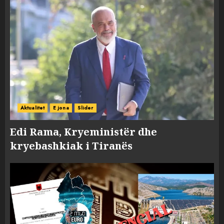
Aktualitet
E jona
Slider
Edi Rama, Kryeministër dhe
kryebashkiak i Tiranës