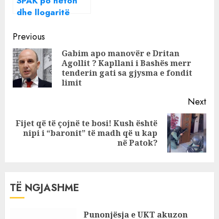
SPAK po heton
dhe llogaritë
bankare të
Continue
Kryemadhit,
Previous
gazetarja: Kanë
Reading
Gabim apo manovër e Dritan
gjetur provën më
Agollit ? Kapllani i Bashës merr
Pre
të rendësishme
tenderin gati sa gjysma e fondit
pos
në shtëpinë e
limit
nënës
Next
Fijet që të çojnë te bosi! Kush është
Next
nipi i “baronit” të madh që u kap
post:
në Patok?
TË NGJASHME
Punonjësja e UKT akuzon