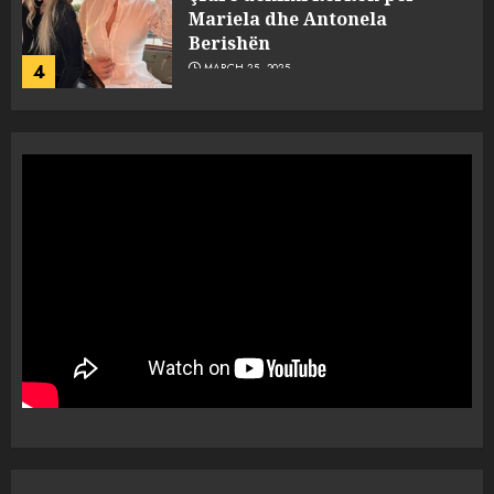
Mariela dhe Antonela
Berishën
4
MARCH 25, 2025
“Ai që drejtonte makinën më
ngjau me Talo Çelën”,
dëshmia e Nuredin Dumanit
flet për PERSONAT që e
plagosën!
5
MARCH 25, 2025
Punonjësja e UKT akuzon
drejtorin Skerdi Drenova dhe
“bosen” Joana Nano për
abuzim me fondet publike dhe
pasuri të pajustifikuar
1
JULY 24, 2025
Incidenti në ndeshjen