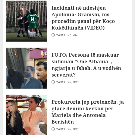
Incidenti në ndeshjen
Apolonia- Gramshi, nis
procedim penal për Koço
Kokëdhimën (VIDEO)
MARCH 27, 2025
FOTO/ Persona të maskuar
sulmuan “One Albania”,
ngjarja u fsheh. A u vodhën
serverat?
MARCH 25, 2025
Prokuroria jep pretencën, ja
çfarë dënimi kërkon për
Mariela dhe Antonela
Berishën
MARCH 25, 2025