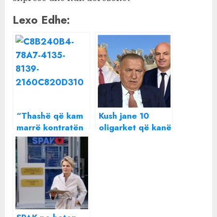
Lexo Edhe:
“Thashë që kam
Kush jane 10
marrë kontratën
oligarket që kanë
ende pa e
marrë më shumë
marrë”, A e ka
para nga taksat e
marrë Arjola
shqiptare ve
Demiri shtëpinë
pas daljes nga
‘BBV’