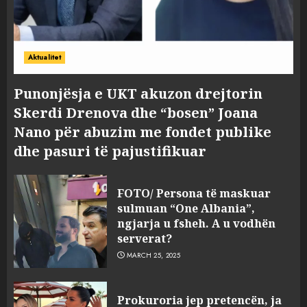
Aktualitet
Punonjësja e UKT akuzon drejtorin
Skerdi Drenova dhe “bosen” Joana
Nano për abuzim me fondet publike
dhe pasuri të pajustifikuar
FOTO/ Persona të maskuar
sulmuan “One Albania”,
ngjarja u fsheh. A u vodhën
serverat?
MARCH 25, 2025
Prokuroria jep pretencën, ja