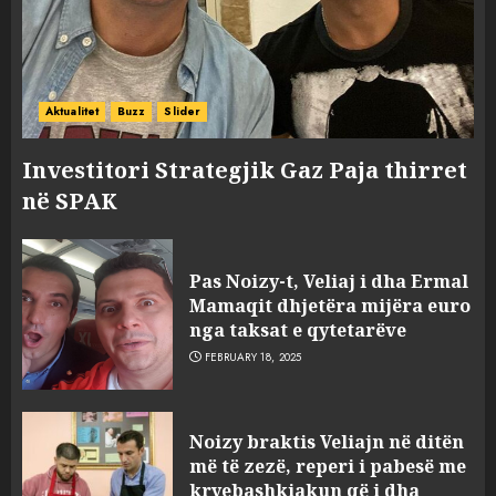
Aktualitet
Buzz
Slider
Investitori Strategjik Gaz Paja thirret
në SPAK
Pas Noizy-t, Veliaj i dha Ermal
Mamaqit dhjetëra mijëra euro
nga taksat e qytetarëve
FEBRUARY 18, 2025
FOTO/ Persona të maskuar
Noizy braktis Veliajn në ditën
sulmuan “One Albania”,
më të zezë, reperi i pabesë me
ngjarja u fsheh. A u vodhën
kryebashkiakun që i dha
serverat?