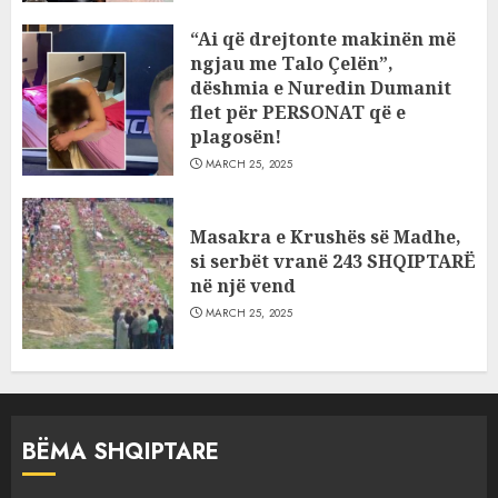
“Ai që drejtonte makinën më
ngjau me Talo Çelën”,
dëshmia e Nuredin Dumanit
flet për PERSONAT që e
plagosën!
MARCH 25, 2025
Masakra e Krushës së Madhe,
si serbët vranë 243 SHQIPTARË
në një vend
MARCH 25, 2025
BËMA SHQIPTARE