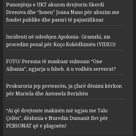
Punonjësja e UKT akuzon drejtorin Skerdi
Apolonia- Gramshi, nis
procedim penal për Koço
Drenova dhe “bosen” Joana Nano për abuzim me
Kokëdhimën (VIDEO)
fondet publike dhe pasuri të pajustifikuar
2
MARCH 27, 2025
Incidenti në ndeshjen Apolonia- Gramshi, nis
procedim penal për Koço Kokëdhimën (VIDEO)
FOTO/ Persona të maskuar
sulmuan “One Albania”,
ngjarja u fsheh. A u vodhën
FOTO/ Persona të maskuar sulmuan “One
serverat?
Albania”, ngjarja u fsheh. A u vodhën serverat?
3
MARCH 25, 2025
Prokuroria jep pretencën, ja çfarë dënimi kërkon
Prokuroria jep pretencën, ja
për Mariela dhe Antonela Berishën
çfarë dënimi kërkon për
Mariela dhe Antonela
“Ai që drejtonte makinën më ngjau me Talo
Berishën
Çelën”, dëshmia e Nuredin Dumanit flet për
4
MARCH 25, 2025
PERSONAT që e plagosën!