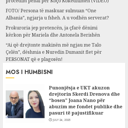
procedim penal për Koço Kokëdhimën (VIDEO)
FOTO/ Persona të maskuar sulmuan “One
Albania”, ngjarja u fsheh. A u vodhën serverat?
Prokuroria jep pretencën, ja çfarë dënimi
kërkon për Mariela dhe Antonela Berishën
“Ai që drejtonte makinën më ngjau me Talo
Çelën”, dëshmia e Nuredin Dumanit flet për
PERSONAT që e plagosën!
MOS I HUMBISNI
Punonjësja e UKT akuzon
drejtorin Skerdi Drenova dhe
“bosen” Joana Nano për
abuzim me fondet publike dhe
pasuri të pajustifikuar
JULY 24, 2025