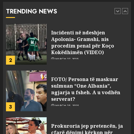
abuzim me fondet publike dhe
TRENDING NEWS
pasuri të pajustifikuar
1
JULY 24, 2025
Incidenti në ndeshjen
Apolonia- Gramshi, nis
procedim penal për Koço
Kokëdhimën (VIDEO)
2
MARCH 27, 2025
FOTO/ Persona të maskuar
sulmuan “One Albania”,
ngjarja u fsheh. A u vodhën
serverat?
3
MARCH 25, 2025
Prokuroria jep pretencën, ja
çfarë dënimi kërkon për