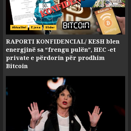
Aktualitet
E jona
Slider
RAPORTI KONFIDENCIAL/ KESH blen
energjinë sa “frengu pulën”, HEC -et
private e përdorin për prodhim
Bitcoin