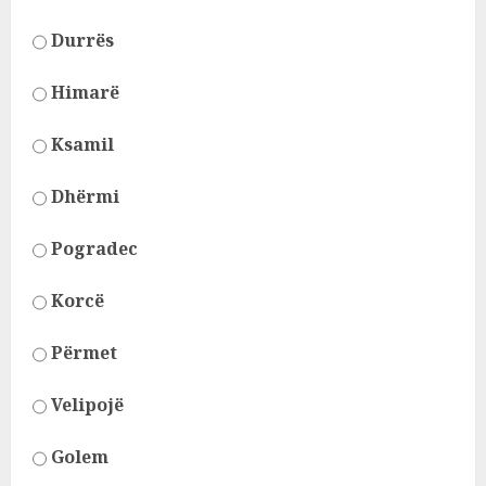
Durrës
Himarë
Ksamil
Dhërmi
Pogradec
Korcë
Përmet
Velipojë
Golem