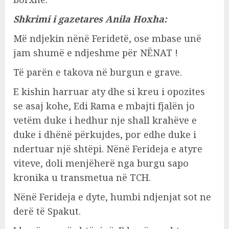
Shkrimi i gazetares Anila Hoxha:
Më ndjekin nënë Feridetë, ose mbase unë
jam shumë e ndjeshme për NËNAT !
Të parën e takova në burgun e grave.
E kishin harruar aty dhe si kreu i opozites
se asaj kohe, Edi Rama e mbajti fjalën jo
vetëm duke i hedhur nje shall krahëve e
duke i dhënë përkujdes, por edhe duke i
ndertuar një shtëpi. Nënë Ferideja e atyre
viteve, doli menjëherë nga burgu sapo
kronika u transmetua në TCH.
Nënë Ferideja e dyte, humbi ndjenjat sot ne
derë të Spakut.