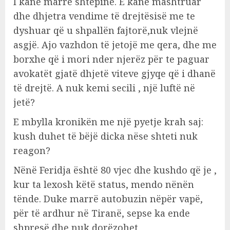
I kanë marrë shtëpinë. E kanë mashtruar
dhe dhjetra vendime të drejtësisë me te
dyshuar që u shpallën fajtorë,nuk vlejnë
asgjë. Ajo vazhdon të jetojë me qera, dhe me
borxhe që i mori nder njerëz për te paguar
avokatët gjatë dhjetë viteve gjyqe që i dhanë
të drejtë. A nuk kemi secili , një luftë në
jetë?
E mbylla kronikën me një pyetje krah saj:
kush duhet të bëjë dicka nëse shteti nuk
reagon?
Nënë Feridja është 80 vjec dhe kushdo që je ,
kur ta lexosh këtë status, mendo nënën
tënde. Duke marrë autobuzin nëpër vapë,
për të ardhur në Tiranë, sepse ka ende
shpresë dhe nuk dorëzohet