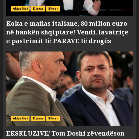
Aktualitet
E jona
Slider
Koka e mafias italiane, 80 milion euro
në bankën shqiptare! Vendi, lavatriçe
e pastrimit të PARAVE të drogës
Aktualitet
E jona
Slider
EKSKLUZIVE/ Tom Doshi zëvendëson