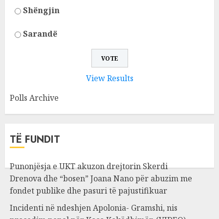
Shëngjin
Sarandë
View Results
Polls Archive
TË FUNDIT
Punonjësja e UKT akuzon drejtorin Skerdi
Drenova dhe “bosen” Joana Nano për abuzim me
fondet publike dhe pasuri të pajustifikuar
Incidenti në ndeshjen Apolonia- Gramshi, nis