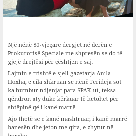
Një nënë 80-vjeçare dergjet në derën e
Prokurorisë Speciale me shpresën se do të
gjejë drejtësi për çështjen e saj.
Lajmin e trishtë e sjell gazetarja Anila
Hoxha, e cila shkruan se nënë Ferideja sot
ka humbur ndjenjat para SPAK-ut, teksa
qëndron aty duke kërkuar të hetohet për
shtëpinë që i kanë marrë.
Ajo thotë se e kanë mashtruar, i kanë marrë
banesën dhe jeton me qira, e zhytur në
borxhe.