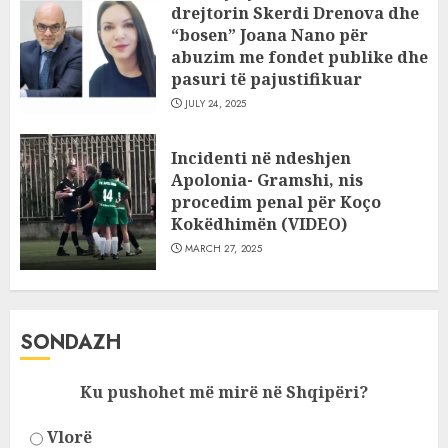
drejtorin Skerdi Drenova dhe
“bosen” Joana Nano për
abuzim me fondet publike dhe
pasuri të pajustifikuar
JULY 24, 2025
Incidenti në ndeshjen
Apolonia- Gramshi, nis
procedim penal për Koço
Kokëdhimën (VIDEO)
MARCH 27, 2025
SONDAZH
Ku pushohet më mirë në Shqipëri?
Vlorë