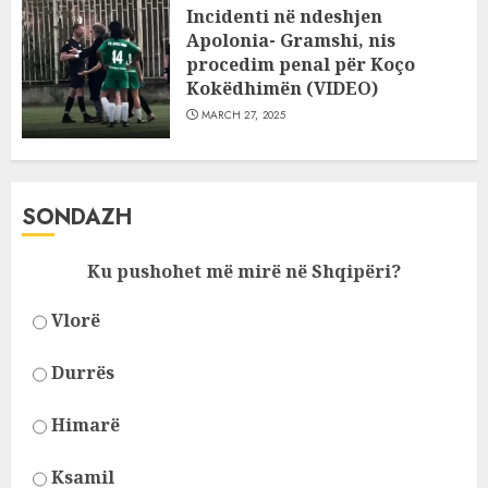
Incidenti në ndeshjen
Apolonia- Gramshi, nis
procedim penal për Koço
Kokëdhimën (VIDEO)
MARCH 27, 2025
SONDAZH
Ku pushohet më mirë në Shqipëri?
Vlorë
Durrës
Himarë
Ksamil