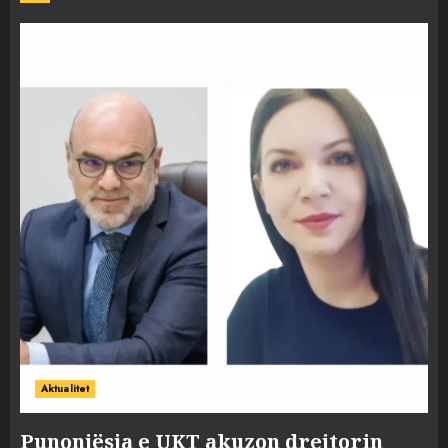
Aktualitet
Punonjësja e UKT akuzon drejtorin