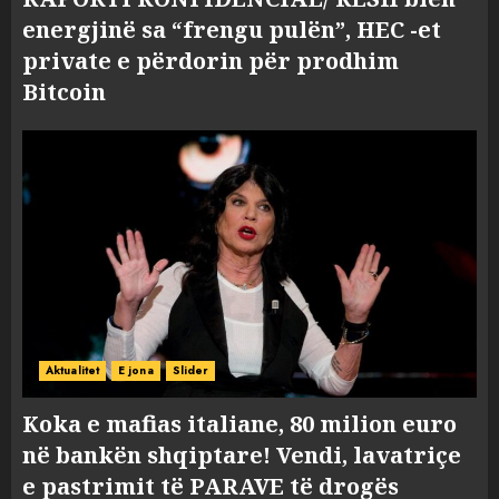
energjinë sa “frengu pulën”, HEC -et
private e përdorin për prodhim
Bitcoin
Aktualitet
E jona
Slider
Koka e mafias italiane, 80 milion euro
në bankën shqiptare! Vendi, lavatriçe
e pastrimit të PARAVE të drogës