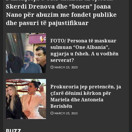
Skerdi Drenova dhe “bosen” Joana
Nano për abuzim me fondet publike
dhe pasuri të pajustifikuar
FOTO/ Persona të maskuar
sulmuan “One Albania”,
ngjarja u fsheh. A u vodhën
serverat?
MARCH 25, 2025
Prokuroria jep pretencën, ja
çfarë dënimi kërkon për
Mariela dhe Antonela
Berishën
MARCH 25, 2025
BUZZ