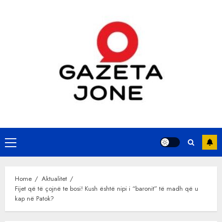
Skip
to
content
Primary
Menu
Home
Aktualitet
Fijet që të çojnë te bosi! Kush është nipi i “baronit” të madh që u
kap në Patok?