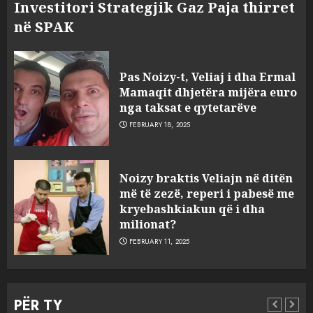
Investitori Strategjik Gaz Paja thirret
në SPAK
Pas Noizy-t, Veliaj i dha Ermal
Mamaqit dhjetëra mijëra euro
nga taksat e qytetarëve
FEBRUARY 18, 2025
FOTO/ Persona të maskuar
Noizy braktis Veliajn në ditën
sulmuan “One Albania”,
më të zezë, reperi i pabesë me
ngjarja u fsheh. A u vodhën
kryebashkiakun që i dha
serverat?
milionat?
3
MARCH 25, 2025
FEBRUARY 11, 2025
Prokuroria jep pretencën, ja
çfarë dënimi kërkon për
PËR TY
Mariela dhe Antonela