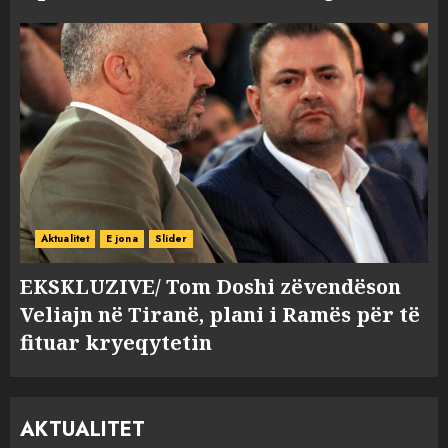
Aktualitet
E jona
Slider
EKSKLUZIVE/ Tom Doshi zëvendëson
Veliajn në Tiranë, plani i Ramës për të
fituar kryeqytetin
AKTUALITET