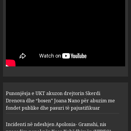
ngjau me Talo Çelën”,
dëshmia e Nuredin Dumanit
flet për PERSONAT që e
plagosën!
5
MARCH 25, 2025
Punonjësja e UKT akuzon
drejtorin Skerdi Drenova dhe
“bosen” Joana Nano për
abuzim me fondet publike dhe
pasuri të pajustifikuar
1
JULY 24, 2025
Incidenti në ndeshjen
Punonjësja e UKT akuzon drejtorin Skerdi
Apolonia- Gramshi, nis
procedim penal për Koço
Drenova dhe “bosen” Joana Nano për abuzim me
Kokëdhimën (VIDEO)
fondet publike dhe pasuri të pajustifikuar
2
MARCH 27, 2025
Incidenti në ndeshjen Apolonia- Gramshi, nis