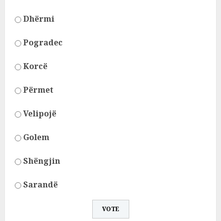
Dhërmi
Pogradec
Korcë
Përmet
Velipojë
Golem
Shëngjin
Sarandë