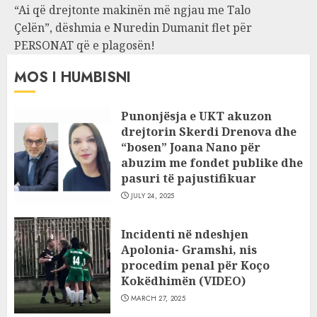
“Ai që drejtonte makinën më ngjau me Talo
Çelën”, dëshmia e Nuredin Dumanit flet për
PERSONAT që e plagosën!
MOS I HUMBISNI
Punonjësja e UKT akuzon
drejtorin Skerdi Drenova dhe
“bosen” Joana Nano për
abuzim me fondet publike dhe
pasuri të pajustifikuar
JULY 24, 2025
Incidenti në ndeshjen
Apolonia- Gramshi, nis
procedim penal për Koço
Kokëdhimën (VIDEO)
MARCH 27, 2025