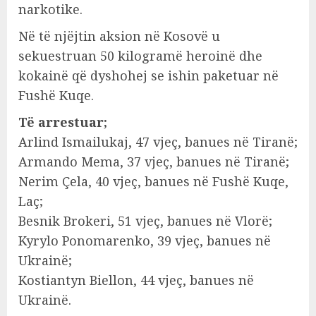
narkotike.
Në të njëjtin aksion në Kosovë u
sekuestruan 50 kilogramë heroinë dhe
kokainë që dyshohej se ishin paketuar në
Fushë Kuqe.
Të arrestuar;
Arlind Ismailukaj, 47 vjeç, banues në Tiranë;
Armando Mema, 37 vjeç, banues në Tiranë;
Nerim Çela, 40 vjeç, banues në Fushë Kuqe,
Laç;
Besnik Brokeri, 51 vjeç, banues në Vlorë;
Kyrylo Ponomarenko, 39 vjeç, banues në
Ukrainë;
Kostiantyn Biellon, 44 vjeç, banues në
Ukrainë.