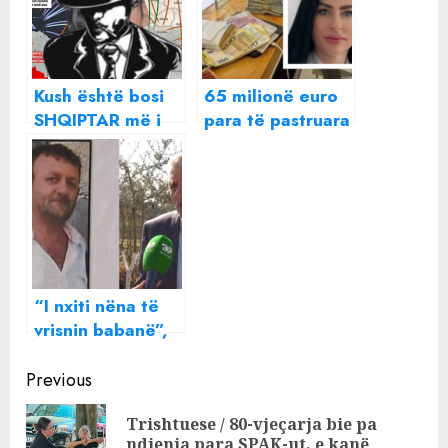
Kush është bosi
65 milionë euro
SHQIPTAR më i
para të pastruara
madh i kokainës,
të kokainës, kush
askush nuk e
është Algerta
përmend!
Fejzulla , nga
avokate në
biznesmene dhe
‘fijet’ në Dubai
“I nxiti nëna të
vrisnin babanë”,
flet vëllai i
Continue
Pëllumb Metës:
Previous
Nipi i madh është
Reading
Trishtuese / 80-vjeçarja bie pa
i dhunshëm, së
Pre
ndjenja para SPAK-ut, e kanë