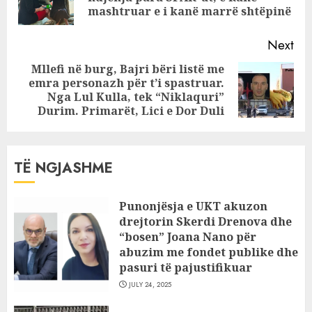
fundmi
pos
mashtruar e i kanë marrë shtëpinë
konsumonte dhe
drogë
Next
Mllefi në burg, Bajri bëri listë me
emra personazh për t’i spastruar.
Next
Nga Lul Kulla, tek “Niklaquri”
post:
Durim. Primarët, Lici e Dor Duli
TË NGJASHME
Punonjësja e UKT akuzon
drejtorin Skerdi Drenova dhe
“bosen” Joana Nano për
abuzim me fondet publike dhe
pasuri të pajustifikuar
JULY 24, 2025