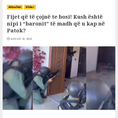
Aktualitet
Slider
Fijet që të çojnë te bosi! Kush është
nipi i “baronit” të madh që u kap në
Patok?
AUGUST 16, 2023