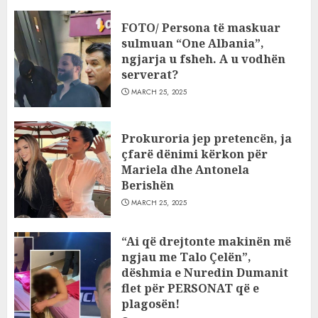
FOTO/ Persona të maskuar
sulmuan “One Albania”,
ngjarja u fsheh. A u vodhën
serverat?
MARCH 25, 2025
Prokuroria jep pretencën, ja
çfarë dënimi kërkon për
Mariela dhe Antonela
Berishën
MARCH 25, 2025
“Ai që drejtonte makinën më
ngjau me Talo Çelën”,
dëshmia e Nuredin Dumanit
flet për PERSONAT që e
plagosën!