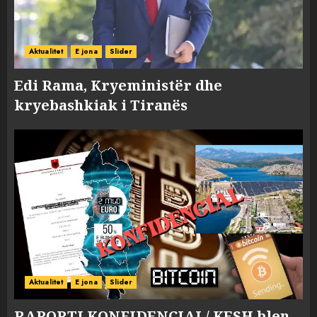
Aktualitet
E jona
Slider
Edi Rama, Kryeministër dhe
kryebashkiak i Tiranës
Aktualitet
E jona
Slider
RAPORTI KONFIDENCIAL/ KESH blen