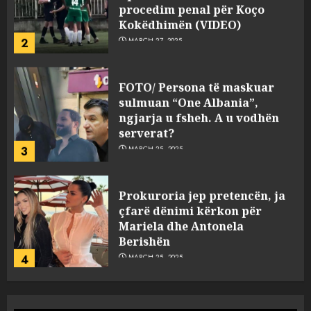
procedim penal për Koço
Kokëdhimën (VIDEO)
2
MARCH 27, 2025
FOTO/ Persona të maskuar
sulmuan “One Albania”,
ngjarja u fsheh. A u vodhën
serverat?
3
MARCH 25, 2025
Prokuroria jep pretencën, ja
çfarë dënimi kërkon për
Mariela dhe Antonela
Berishën
4
MARCH 25, 2025
“Ai që drejtonte makinën më