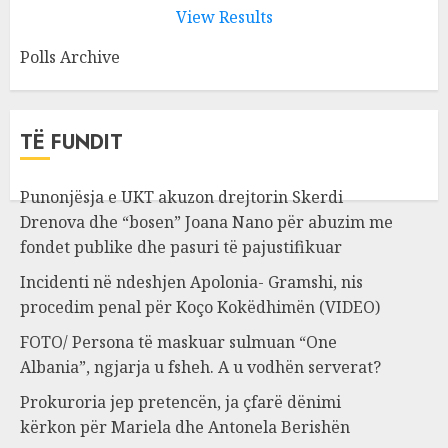
View Results
Polls Archive
TË FUNDIT
Punonjësja e UKT akuzon drejtorin Skerdi
Drenova dhe “bosen” Joana Nano për abuzim me
fondet publike dhe pasuri të pajustifikuar
Incidenti në ndeshjen Apolonia- Gramshi, nis
procedim penal për Koço Kokëdhimën (VIDEO)
FOTO/ Persona të maskuar sulmuan “One
Albania”, ngjarja u fsheh. A u vodhën serverat?
Prokuroria jep pretencën, ja çfarë dënimi
kërkon për Mariela dhe Antonela Berishën