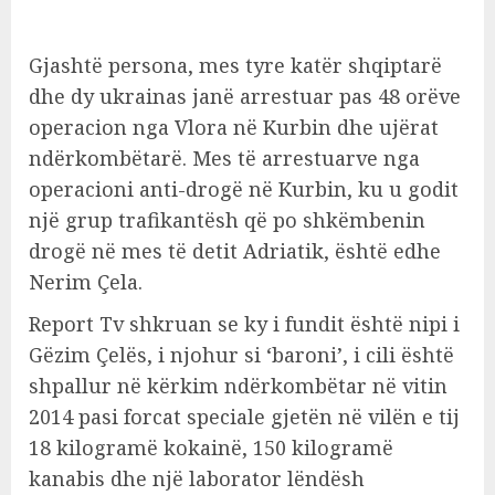
Gjashtë persona, mes tyre katër shqiptarë
dhe dy ukrainas janë arrestuar pas 48 orëve
operacion nga Vlora në Kurbin dhe ujërat
ndërkombëtarë. Mes të arrestuarve nga
operacioni anti-drogë në Kurbin, ku u godit
një grup trafikantësh që po shkëmbenin
drogë në mes të detit Adriatik, është edhe
Nerim Çela.
Report Tv shkruan se ky i fundit është nipi i
Gëzim Çelës, i njohur si ‘baroni’, i cili është
shpallur në kërkim ndërkombëtar në vitin
2014 pasi forcat speciale gjetën në vilën e tij
18 kilogramë kokainë, 150 kilogramë
kanabis dhe një laborator lëndësh