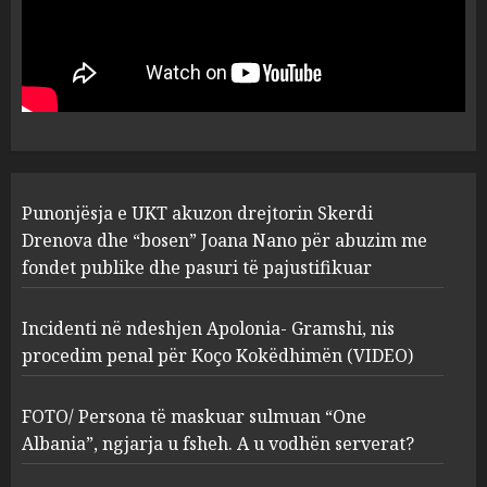
Punonjësja e UKT akuzon
drejtorin Skerdi Drenova dhe
“bosen” Joana Nano për
abuzim me fondet publike dhe
pasuri të pajustifikuar
1
JULY 24, 2025
Incidenti në ndeshjen
Punonjësja e UKT akuzon drejtorin Skerdi
Apolonia- Gramshi, nis
procedim penal për Koço
Drenova dhe “bosen” Joana Nano për abuzim me
Kokëdhimën (VIDEO)
fondet publike dhe pasuri të pajustifikuar
2
MARCH 27, 2025
Incidenti në ndeshjen Apolonia- Gramshi, nis
procedim penal për Koço Kokëdhimën (VIDEO)
FOTO/ Persona të maskuar
sulmuan “One Albania”,
ngjarja u fsheh. A u vodhën
FOTO/ Persona të maskuar sulmuan “One
serverat?
Albania”, ngjarja u fsheh. A u vodhën serverat?
3
MARCH 25, 2025