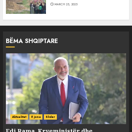
MARCH 25, 2025
BËMA SHQIPTARE
Aktualitet
E jona
Slider
Edi Rama, Kryeministër dhe