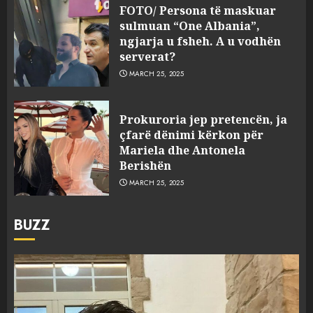
FOTO/ Persona të maskuar
sulmuan “One Albania”,
ngjarja u fsheh. A u vodhën
serverat?
MARCH 25, 2025
Prokuroria jep pretencën, ja
çfarë dënimi kërkon për
Mariela dhe Antonela
Berishën
MARCH 25, 2025
BUZZ