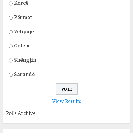
Korcë
Përmet
Velipojë
Golem
Shëngjin
Sarandë
View Results
Polls Archive