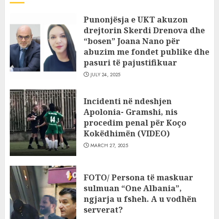
Punonjësja e UKT akuzon
drejtorin Skerdi Drenova dhe
“bosen” Joana Nano për
abuzim me fondet publike dhe
pasuri të pajustifikuar
JULY 24, 2025
Incidenti në ndeshjen
Apolonia- Gramshi, nis
procedim penal për Koço
Kokëdhimën (VIDEO)
MARCH 27, 2025
FOTO/ Persona të maskuar
sulmuan “One Albania”,
ngjarja u fsheh. A u vodhën
serverat?