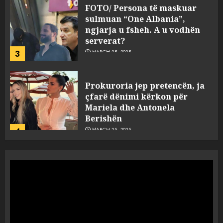
sulmuan “One Albania”,
ngjarja u fsheh. A u vodhën
serverat?
3
MARCH 25, 2025
Prokuroria jep pretencën, ja
çfarë dënimi kërkon për
Mariela dhe Antonela
Berishën
4
MARCH 25, 2025
“Ai që drejtonte makinën më
ngjau me Talo Çelën”,
dëshmia e Nuredin Dumanit
flet për PERSONAT që e
plagosën!
5
MARCH 25, 2025