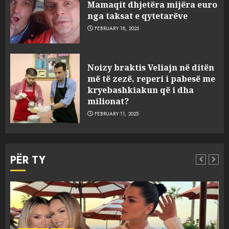
Mamaqit dhjetëra mijëra euro
nga taksat e qytetarëve
FEBRUARY 18, 2025
FOTO/ Persona të maskuar
Noizy braktis Veliajn në ditën
sulmuan “One Albania”,
më të zezë, reperi i pabesë me
ngjarja u fsheh. A u vodhën
kryebashkiakun që i dha
serverat?
milionat?
3
MARCH 25, 2025
FEBRUARY 11, 2025
Prokuroria jep pretencën, ja
çfarë dënimi kërkon për
PËR TY
Mariela dhe Antonela
Berishën
4
MARCH 25, 2025
“Ai që drejtonte makinën më
Aktualitet
Slider