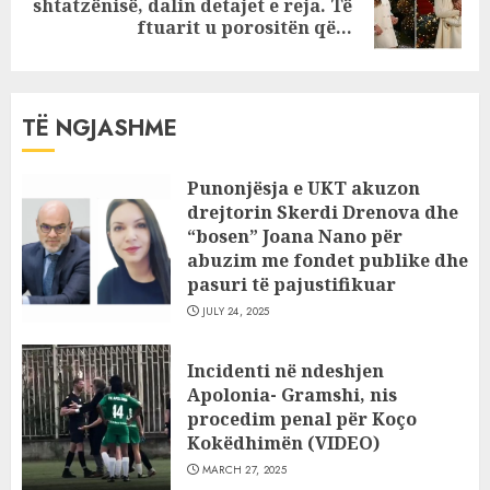
shtatzënisë, dalin detajet e reja. Të
post:
ftuarit u porositën që…
TË NGJASHME
Punonjësja e UKT akuzon
drejtorin Skerdi Drenova dhe
“bosen” Joana Nano për
abuzim me fondet publike dhe
pasuri të pajustifikuar
JULY 24, 2025
Incidenti në ndeshjen
Apolonia- Gramshi, nis
procedim penal për Koço
Kokëdhimën (VIDEO)
MARCH 27, 2025