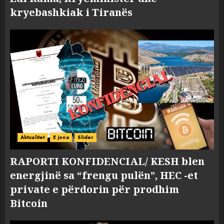
kryebashkiak i Tiranës
Aktualitet
E jona
Slider
RAPORTI KONFIDENCIAL/ KESH blen
energjinë sa “frengu pulën”, HEC -et
private e përdorin për prodhim
Bitcoin