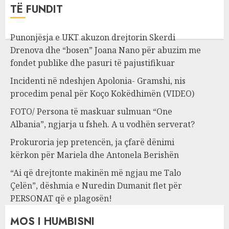
TË FUNDIT
Punonjësja e UKT akuzon drejtorin Skerdi
Drenova dhe “bosen” Joana Nano për abuzim me
fondet publike dhe pasuri të pajustifikuar
Incidenti në ndeshjen Apolonia- Gramshi, nis
procedim penal për Koço Kokëdhimën (VIDEO)
FOTO/ Persona të maskuar sulmuan “One
Albania”, ngjarja u fsheh. A u vodhën serverat?
Prokuroria jep pretencën, ja çfarë dënimi
kërkon për Mariela dhe Antonela Berishën
“Ai që drejtonte makinën më ngjau me Talo
Çelën”, dëshmia e Nuredin Dumanit flet për
PERSONAT që e plagosën!
MOS I HUMBISNI