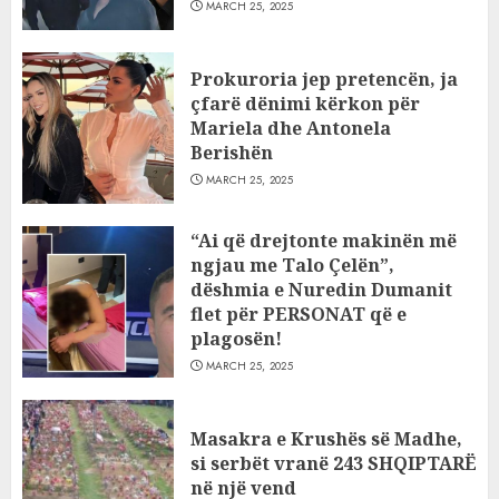
MARCH 25, 2025
Prokuroria jep pretencën, ja
çfarë dënimi kërkon për
Mariela dhe Antonela
Berishën
MARCH 25, 2025
“Ai që drejtonte makinën më
ngjau me Talo Çelën”,
dëshmia e Nuredin Dumanit
flet për PERSONAT që e
plagosën!
MARCH 25, 2025
Masakra e Krushës së Madhe,
si serbët vranë 243 SHQIPTARË
në një vend