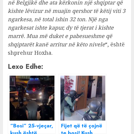
në Belgjikë dhe ata kërkonin një shqiptar që
kishte lëvizur në muajin qershor të këtij viti 3
ngarkesa, në total ishin 32 ton. Një nga
ngarkesat ishte kapur, dy të tjerat i kishte
marrë. Mua më duket e pabesueshme që
shqiptarët kanë arritur në këto nivele
“, është
shprehur Hoxha.
Lexo Edhe:
“Bosi” 25-vjeçar,
Fijet që të çojnë
kush është
te bosi! Kush