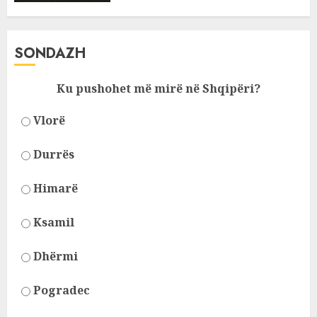
SONDAZH
Ku pushohet më mirë në Shqipëri?
Vlorë
Durrës
Himarë
Ksamil
Dhërmi
Pogradec