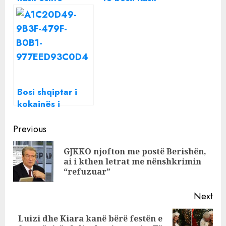
pronari i vilës së
është nipi i
kokainës
“baronit” të
madh që u kap në
Patok?
Bosi shqiptar i
kokainës i
shpëton gjykimit
Continue
për vrasjen e Jan
Previous
Prengës
Reading
GJKKO njofton me postë Berishën,
Pre
ai i kthen letrat me nënshkrimin
pos
“refuzuar”
Next
Luizi dhe Kiara kanë bërë festën e
Next