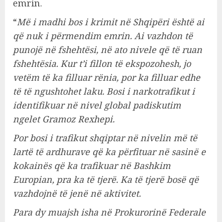
emrin.
“
Më i madhi bos i krimit në Shqipëri është ai
që nuk i përmendim emrin. Ai vazhdon të
punojë në fshehtësi, në ato nivele që të ruan
fshehtësia. Kur t’i fillon të ekspozohesh, jo
vetëm të ka filluar rënia, por ka filluar edhe
të të ngushtohet laku. Bosi i narkotrafikut i
identifikuar në nivel global padiskutim
ngelet Gramoz Rexhepi.
Por bosi i trafikut shqiptar në nivelin më të
lartë të ardhurave që ka përfituar në sasinë e
kokainës që ka trafikuar në Bashkim
Europian, pra ka të tjerë. Ka të tjerë bosë që
vazhdojnë të jenë në aktivitet.
Para dy muajsh isha në Prokurorinë Federale