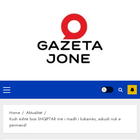
Skip
to
content
Primary
Menu
Home
Aktualitet
Kush është bosi SHQIPTAR më i madh i kokainës, askush nuk e
përmend!