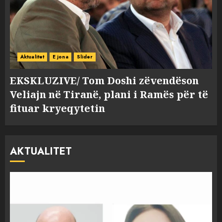
Aktualitet
E jona
Slider
EKSKLUZIVE/ Tom Doshi zëvendëson
Veliajn në Tiranë, plani i Ramës për të
fituar kryeqytetin
AKTUALITET