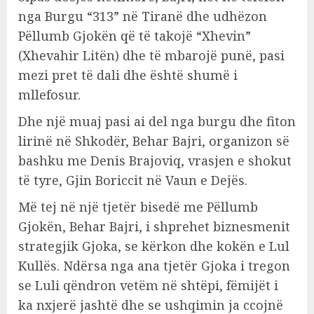
nga Burgu “313” në Tiranë dhe udhëzon
Pëllumb Gjokën që të takojë “Xhevin”
(Xhevahir Litën) dhe të mbarojë punë, pasi
mezi pret të dali dhe është shumë i
mllefosur.
Dhe një muaj pasi ai del nga burgu dhe fiton
lirinë në Shkodër, Behar Bajri, organizon së
bashku me Denis Brajoviq, vrasjen e shokut
të tyre, Gjin Boriccit në Vaun e Dejës.
Më tej në një tjetër bisedë me Pëllumb
Gjokën, Behar Bajri, i shprehet biznesmenit
strategjik Gjoka, se kërkon dhe kokën e Lul
Kullës. Ndërsa nga ana tjetër Gjoka i tregon
se Luli qëndron vetëm në shtëpi, fëmijët i
ka nxjerë jashtë dhe se ushqimin ja ccojnë