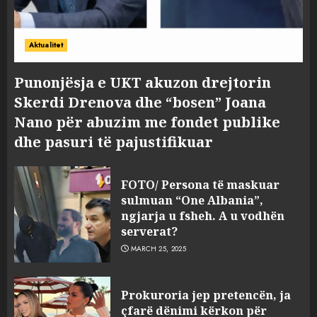
Aktualitet
Punonjësja e UKT akuzon drejtorin
Skerdi Drenova dhe “bosen” Joana
Nano për abuzim me fondet publike
dhe pasuri të pajustifikuar
FOTO/ Persona të maskuar
sulmuan “One Albania”,
ngjarja u fsheh. A u vodhën
serverat?
MARCH 25, 2025
Prokuroria jep pretencën, ja
çfarë dënimi kërkon për