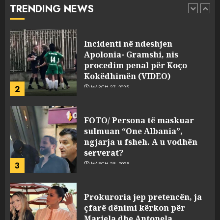
TRENDING NEWS
pasuri të pajustifikuar
1
JULY 24, 2025
Incidenti në ndeshjen
Apolonia- Gramshi, nis
procedim penal për Koço
Kokëdhimën (VIDEO)
2
MARCH 27, 2025
FOTO/ Persona të maskuar
sulmuan “One Albania”,
ngjarja u fsheh. A u vodhën
serverat?
3
MARCH 25, 2025
Prokuroria jep pretencën, ja
çfarë dënimi kërkon për
Mariela dhe Antonela