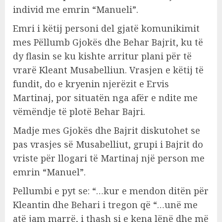
individ me emrin “Manueli”.
Emri i këtij personi del gjatë komunikimit
mes Pëllumb Gjokës dhe Behar Bajrit, ku të
dy flasin se ku kishte arritur plani për të
vrarë Kleant Musabelliun. Vrasjen e këtij të
fundit, do e kryenin njerëzit e Ervis
Martinaj, por situatën nga afër e ndite me
vëmëndje të plotë Behar Bajri.
Madje mes Gjokës dhe Bajrit diskutohet se
pas vrasjes së Musabelliut, grupi i Bajrit do
vriste për llogari të Martinaj një person me
emrin “Manuel”.
Pellumbi e pyt se: “…kur e mendon ditën për
Kleantin dhe Behari i tregon që “…unë me
atë jam marrë, i thash si e kena lënë dhe më