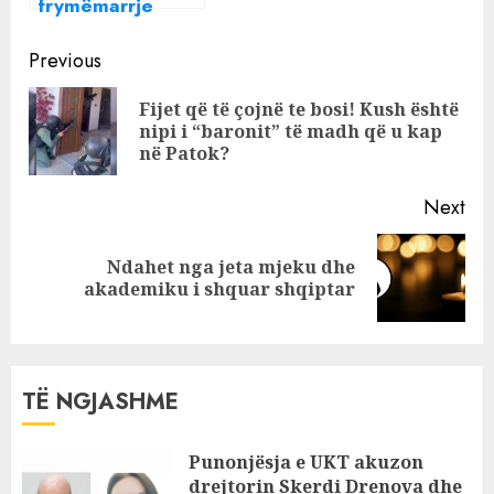
frymëmarrje
artificiale Hamza
Continue
Licit, por kur e pa
Previous
që vdiq….! A
Reading
Fijet që të çojnë te bosi! Kush është
ishte Ibrahim Lici
Pre
nipi i “baronit” të madh që u kap
personazhi që u
pos
në Patok?
shfaq në VIDEO?
Next
Ndahet nga jeta mjeku dhe
Next
akademiku i shquar shqiptar
post:
TË NGJASHME
Punonjësja e UKT akuzon
drejtorin Skerdi Drenova dhe