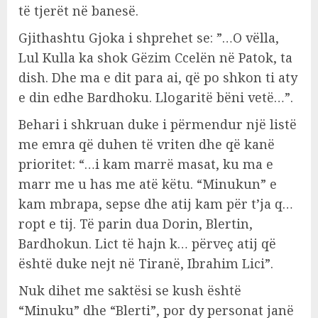
të tjerët në banesë.
Gjithashtu Gjoka i shprehet se: ”…O vëlla,
Lul Kulla ka shok Gëzim Ccelën në Patok, ta
dish. Dhe ma e dit para ai, që po shkon ti aty
e din edhe Bardhoku. Llogaritë bëni vetë…”.
Behari i shkruan duke i përmendur një listë
me emra që duhen të vriten dhe që kanë
prioritet: “…i kam marrë masat, ku ma e
marr me u has me atë këtu. “Minukun” e
kam mbrapa, sepse dhe atij kam për t’ja q…
ropt e tij. Të parin dua Dorin, Blertin,
Bardhokun. Lict të hajn k… përveç atij që
është duke nejt në Tiranë, Ibrahim Lici”.
Nuk dihet me saktësi se kush është
“Minuku” dhe “Blerti”, por dy personat janë