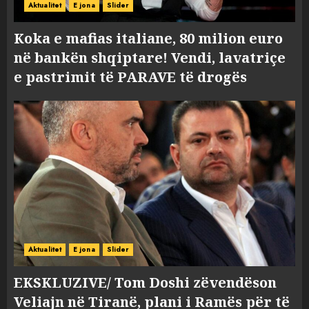
Aktualitet
E jona
Slider
Koka e mafias italiane, 80 milion euro
në bankën shqiptare! Vendi, lavatriçe
e pastrimit të PARAVE të drogës
Aktualitet
E jona
Slider
EKSKLUZIVE/ Tom Doshi zëvendëson
Veliajn në Tiranë, plani i Ramës për të