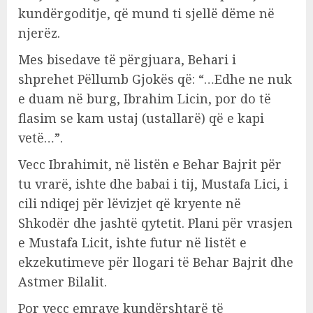
kundërgoditje, që mund ti sjellë dëme në
njerëz.
Mes bisedave të përgjuara, Behari i
shprehet Pëllumb Gjokës që: “…Edhe ne nuk
e duam në burg, Ibrahim Licin, por do të
flasim se kam ustaj (ustallarë) që e kapi
vetë…”.
Vecc Ibrahimit, në listën e Behar Bajrit për
tu vrarë, ishte dhe babai i tij, Mustafa Lici, i
cili ndiqej për lëvizjet që kryente në
Shkodër dhe jashtë qytetit. Plani për vrasjen
e Mustafa Licit, ishte futur në listët e
ekzekutimeve për llogari të Behar Bajrit dhe
Astmer Bilalit.
Por vecc emrave kundërshtarë të