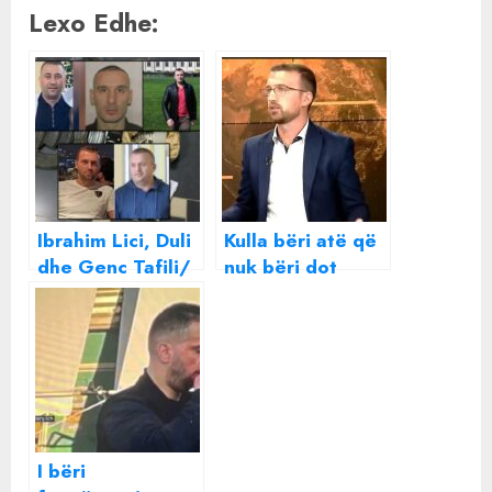
Lexo Edhe:
Ibrahim Lici, Duli
Kulla bëri atë që
dhe Genc Tafili/
nuk bëri dot
GJKKO kërkon
SHBA
“shënjestrat” që
të bëhen pjesë e
“Metamorfozës”
I bëri