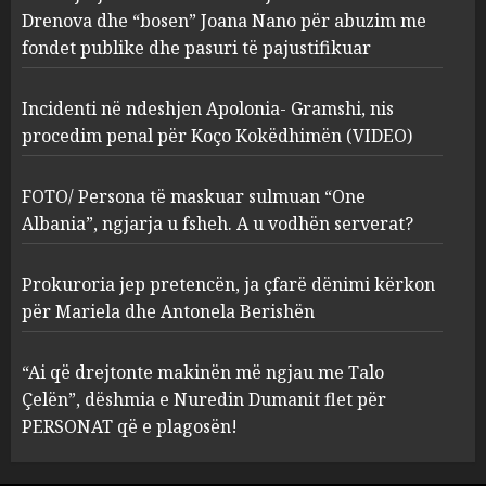
procedim penal për Koço
Drenova dhe “bosen” Joana Nano për abuzim me
Kokëdhimën (VIDEO)
fondet publike dhe pasuri të pajustifikuar
2
MARCH 27, 2025
Incidenti në ndeshjen Apolonia- Gramshi, nis
procedim penal për Koço Kokëdhimën (VIDEO)
FOTO/ Persona të maskuar
sulmuan “One Albania”,
ngjarja u fsheh. A u vodhën
FOTO/ Persona të maskuar sulmuan “One
serverat?
Albania”, ngjarja u fsheh. A u vodhën serverat?
3
MARCH 25, 2025
Prokuroria jep pretencën, ja çfarë dënimi kërkon
Prokuroria jep pretencën, ja
për Mariela dhe Antonela Berishën
çfarë dënimi kërkon për
Mariela dhe Antonela
“Ai që drejtonte makinën më ngjau me Talo
Berishën
Çelën”, dëshmia e Nuredin Dumanit flet për
4
MARCH 25, 2025
PERSONAT që e plagosën!
“Ai që drejtonte makinën më