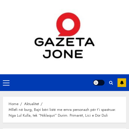
Skip
to
content
Primary
Menu
Home
Aktualitet
Mllefi në burg, Bajri bëri listë me emra personazh për t’i spastruar.
Nga Lul Kulla, tek “Niklaquri” Durim. Primarët, Lici e Dor Duli