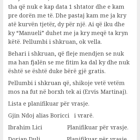
tha që nuk e kap data 1 shtator dhe e kam
pre dorën me të. Dhe pastaj kam me ja kry
atë kurvën tjetër, dy për një. Ai që iku dhe
ky “Manueli” duhet me ja kry meqë ta kryn
këtë. Pellumbi i shkruan, ok vella.
Behari i shkruan, që fleje mendjen se nuk
ma han fjalën se me fitim ka dal ky dhe nuk
është se është duke bërë gjë gratis.
Pellumbi i shkruan që, shikoje vetë vetëm
mos na fut në borxh tek ai (Ervis Martinaj).
Lista e planifikuar për vrasje.
Gjin Ndoj alias Boricci i vrarë.
Ibrahim Lici Planifikuar për vrasje.
Dorian Duli Planifikuar për vrasje.