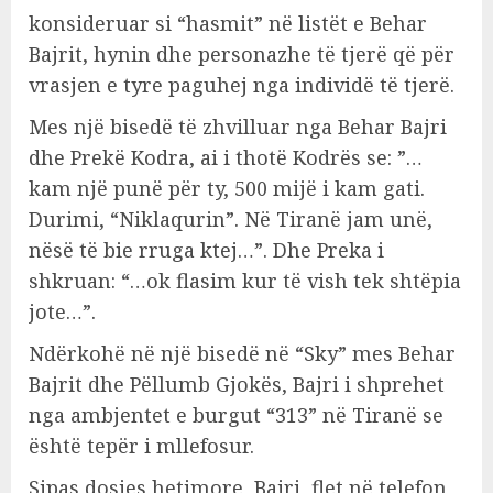
konsideruar si “hasmit” në listët e Behar
Bajrit, hynin dhe personazhe të tjerë që për
vrasjen e tyre paguhej nga individë të tjerë.
Mes një bisedë të zhvilluar nga Behar Bajri
dhe Prekë Kodra, ai i thotë Kodrës se: ”…
kam një punë për ty, 500 mijë i kam gati.
Durimi, “Niklaqurin”. Në Tiranë jam unë,
nësë të bie rruga ktej…”. Dhe Preka i
shkruan: “…ok flasim kur të vish tek shtëpia
jote…”.
Ndërkohë në një bisedë në “Sky” mes Behar
Bajrit dhe Pëllumb Gjokës, Bajri i shprehet
nga ambjentet e burgut “313” në Tiranë se
është tepër i mllefosur.
Sipas dosjes hetimore, Bajri, flet në telefon