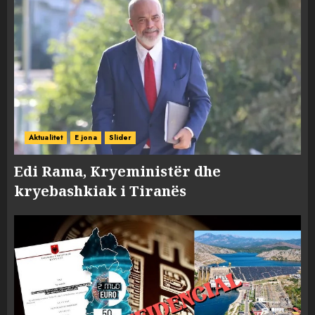
Aktualitet
E jona
Slider
Edi Rama, Kryeministër dhe
kryebashkiak i Tiranës