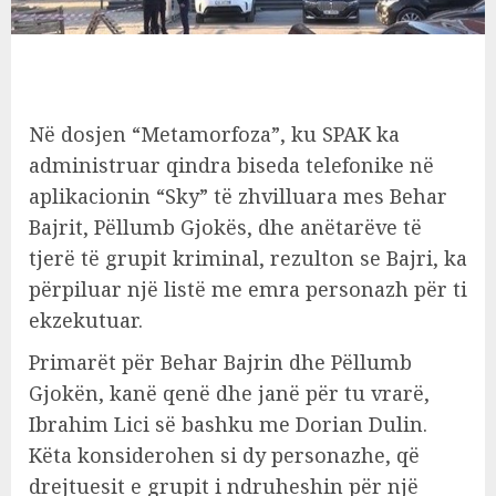
Në dosjen “Metamorfoza”, ku SPAK ka
administruar qindra biseda telefonike në
aplikacionin “Sky” të zhvilluara mes Behar
Bajrit, Pëllumb Gjokës, dhe anëtarëve të
tjerë të grupit kriminal, rezulton se Bajri, ka
përpiluar një listë me emra personazh për ti
ekzekutuar.
Primarët për Behar Bajrin dhe Pëllumb
Gjokën, kanë qenë dhe janë për tu vrarë,
Ibrahim Lici së bashku me Dorian Dulin.
Këta konsiderohen si dy personazhe, që
drejtuesit e grupit i ndruheshin për një