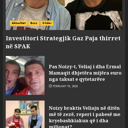
Aktualitet
Buzz
Slider
Investitori Strategjik Gaz Paja thirret
në SPAK
Pas Noizy-t, Veliaj i dha Ermal
Mamaqit dhjetëra mijëra euro
nga taksat e qytetarëve
FEBRUARY 18, 2025
FOTO/ Persona të maskuar
Noizy braktis Veliajn në ditën
sulmuan “One Albania”,
më të zezë, reperi i pabesë me
ngjarja u fsheh. A u vodhën
kryebashkiakun që i dha
serverat?
milionat?