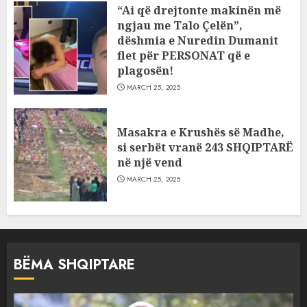
“Ai që drejtonte makinën më
ngjau me Talo Çelën”,
dëshmia e Nuredin Dumanit
flet për PERSONAT që e
plagosën!
MARCH 25, 2025
Masakra e Krushës së Madhe,
si serbët vranë 243 SHQIPTARË
në një vend
MARCH 25, 2025
BËMA SHQIPTARE