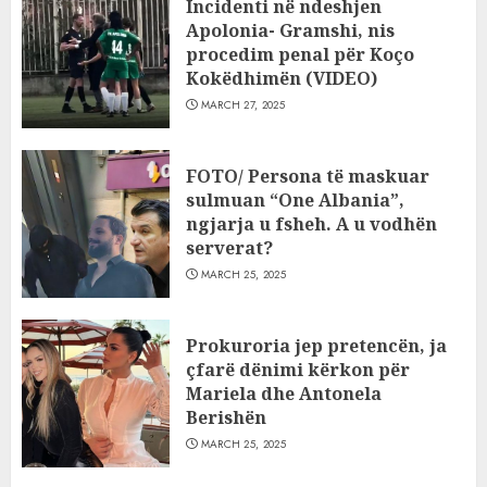
Incidenti në ndeshjen
Apolonia- Gramshi, nis
procedim penal për Koço
Kokëdhimën (VIDEO)
MARCH 27, 2025
FOTO/ Persona të maskuar
sulmuan “One Albania”,
ngjarja u fsheh. A u vodhën
serverat?
MARCH 25, 2025
Prokuroria jep pretencën, ja
çfarë dënimi kërkon për
Mariela dhe Antonela
Berishën
MARCH 25, 2025