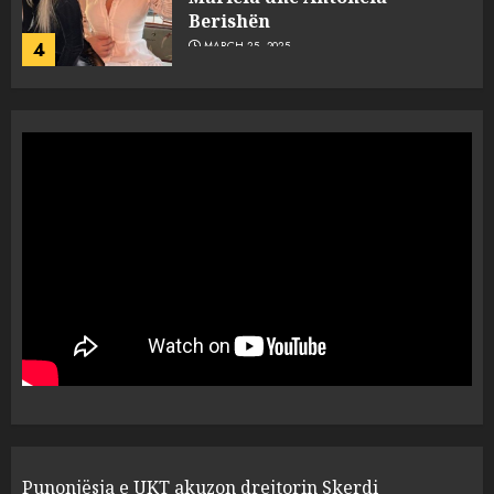
Berishën
4
MARCH 25, 2025
“Ai që drejtonte makinën më
ngjau me Talo Çelën”,
dëshmia e Nuredin Dumanit
flet për PERSONAT që e
plagosën!
5
MARCH 25, 2025
Punonjësja e UKT akuzon
drejtorin Skerdi Drenova dhe
“bosen” Joana Nano për
abuzim me fondet publike dhe
pasuri të pajustifikuar
1
JULY 24, 2025
Incidenti në ndeshjen
Punonjësja e UKT akuzon drejtorin Skerdi
Apolonia- Gramshi, nis