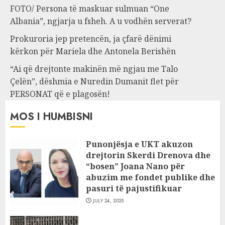
FOTO/ Persona të maskuar sulmuan “One
Albania”, ngjarja u fsheh. A u vodhën serverat?
Prokuroria jep pretencën, ja çfarë dënimi
kërkon për Mariela dhe Antonela Berishën
“Ai që drejtonte makinën më ngjau me Talo
Çelën”, dëshmia e Nuredin Dumanit flet për
PERSONAT që e plagosën!
MOS I HUMBISNI
Punonjësja e UKT akuzon
drejtorin Skerdi Drenova dhe
“bosen” Joana Nano për
abuzim me fondet publike dhe
pasuri të pajustifikuar
JULY 24, 2025