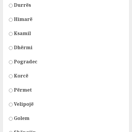
Durrës
Himarë
Ksamil
Dhërmi
Pogradec
Korcë
Përmet
Velipojë
Golem