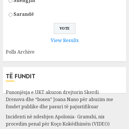
Shëngjin
Sarandë
View Results
Polls Archive
TË FUNDIT
Punonjësja e UKT akuzon drejtorin Skerdi
Drenova dhe “bosen” Joana Nano për abuzim me
fondet publike dhe pasuri të pajustifikuar
Incidenti në ndeshjen Apolonia- Gramshi, nis
procedim penal për Koço Kokëdhimën (VIDEO)