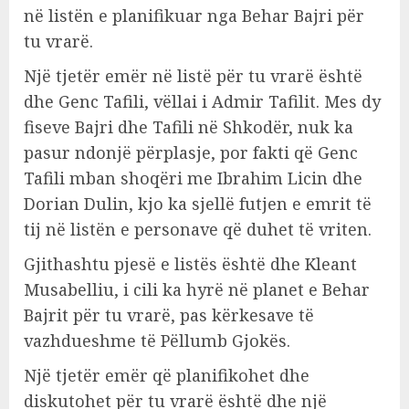
në listën e planifikuar nga Behar Bajri për
tu vrarë.
Një tjetër emër në listë për tu vrarë është
dhe Genc Tafili, vëllai i Admir Tafilit. Mes dy
fiseve Bajri dhe Tafili në Shkodër, nuk ka
pasur ndonjë përplasje, por fakti që Genc
Tafili mban shoqëri me Ibrahim Licin dhe
Dorian Dulin, kjo ka sjellë futjen e emrit të
tij në listën e personave që duhet të vriten.
Gjithashtu pjesë e listës është dhe Kleant
Musabelliu, i cili ka hyrë në planet e Behar
Bajrit për tu vrarë, pas kërkesave të
vazhdueshme të Pëllumb Gjokës.
Një tjetër emër që planifikohet dhe
diskutohet për tu vrarë është dhe një