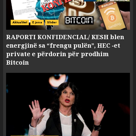
Aktualitet
E jona
Slider
RAPORTI KONFIDENCIAL/ KESH blen
energjinë sa “frengu pulën”, HEC -et
private e përdorin për prodhim
Bitcoin