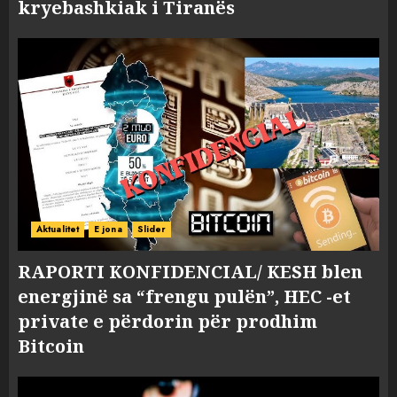
kryebashkiak i Tiranës
Aktualitet
E jona
Slider
RAPORTI KONFIDENCIAL/ KESH blen
energjinë sa “frengu pulën”, HEC -et
private e përdorin për prodhim
Bitcoin