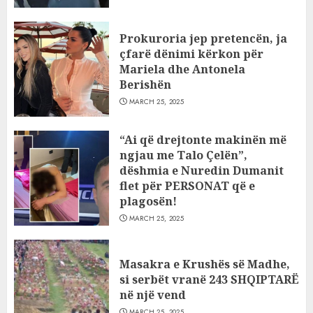
Prokuroria jep pretencën, ja
çfarë dënimi kërkon për
Mariela dhe Antonela
Berishën
MARCH 25, 2025
“Ai që drejtonte makinën më
ngjau me Talo Çelën”,
dëshmia e Nuredin Dumanit
flet për PERSONAT që e
plagosën!
MARCH 25, 2025
Masakra e Krushës së Madhe,
si serbët vranë 243 SHQIPTARË
në një vend
MARCH 25, 2025