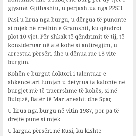
gjysmë. Gjithashtu, u përjashtua nga PPSH.
Pasi u lirua nga burgu, u dërgua të punonte
si mjek në rrethin e Gramshit, ku qëndroi
plot 10 vjet. Për shkak të qëndrimit të tij, të
konsideruar në atë kohë si antiregjim, u
arrestua përsëri dhe u dënua me 18 vite
burgim.
Kohën e burgut doktori i talentuar e
shkencëtari lumjan u detyrua ta kalonte në
burgjet më të tmerrshme të kohës, si në
Bulqizë, Batër të Martaneshit dhe Spaç.
U lirua nga burgu në vitin 1987, por pa të
drejtë pune si mjek.
U largua përsëri në Rusi, ku kishte