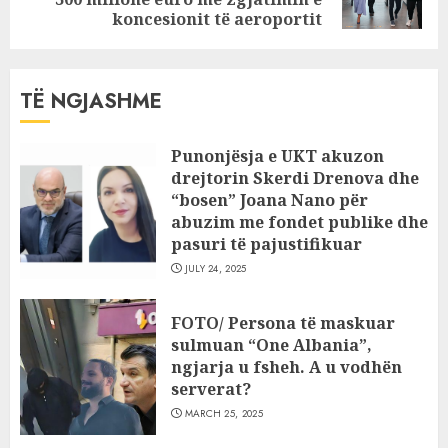
post:
koncesionit të aeroportit
TË NGJASHME
Punonjësja e UKT akuzon
drejtorin Skerdi Drenova dhe
“bosen” Joana Nano për
abuzim me fondet publike dhe
pasuri të pajustifikuar
JULY 24, 2025
FOTO/ Persona të maskuar
sulmuan “One Albania”,
ngjarja u fsheh. A u vodhën
serverat?
MARCH 25, 2025