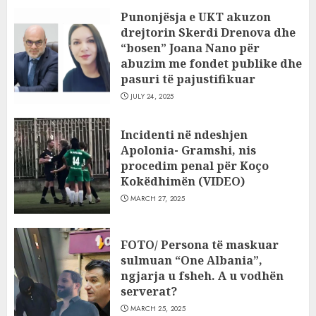
Punonjësja e UKT akuzon
drejtorin Skerdi Drenova dhe
“bosen” Joana Nano për
abuzim me fondet publike dhe
pasuri të pajustifikuar
JULY 24, 2025
Incidenti në ndeshjen
Apolonia- Gramshi, nis
procedim penal për Koço
Kokëdhimën (VIDEO)
MARCH 27, 2025
FOTO/ Persona të maskuar
sulmuan “One Albania”,
ngjarja u fsheh. A u vodhën
serverat?
MARCH 25, 2025