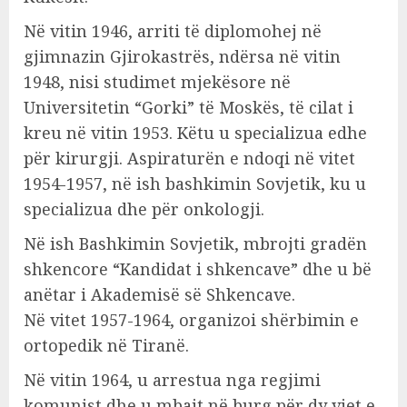
Në vitin 1946, arriti të diplomohej në
gjimnazin Gjirokastrës, ndërsa në vitin
1948, nisi studimet mjekësore në
Universitetin “Gorki” të Moskës, të cilat i
kreu në vitin 1953. Këtu u specializua edhe
për kirurgji. Aspiraturën e ndoqi në vitet
1954-1957, në ish bashkimin Sovjetik, ku u
specializua dhe për onkologji.
Në ish Bashkimin Sovjetik, mbrojti gradën
shkencore “Kandidat i shkencave” dhe u bë
anëtar i Akademisë së Shkencave.
Në vitet 1957-1964, organizoi shërbimin e
ortopedik në Tiranë.
Në vitin 1964, u arrestua nga regjimi
komunist dhe u mbajt në burg për dy vjet e