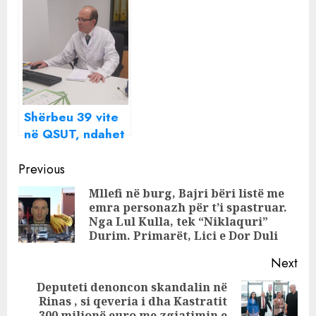
ndahet nga jeta
Hoxhës
mjeku i njohur
shqiptar
Shërbeu 39 vite
në QSUT, ndahet
nga jeta mjeku i
Continue
njohur!
Previous
Reading
Mllefi në burg, Bajri bëri listë me
emra personazh për t’i spastruar.
Pre
Nga Lul Kulla, tek “Niklaquri”
pos
Durim. Primarët, Lici e Dor Duli
Next
Deputeti denoncon skandalin në
Rinas , si qeveria i dha Kastratit
Next
300 milionë euro me zgjatimin e