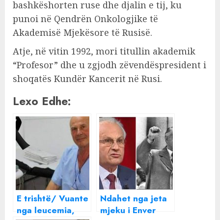
bashkëshorten ruse dhe djalin e tij, ku
punoi në Qendrën Onkologjike të
Akademisë Mjekësore të Rusisë.
Atje, në vitin 1992, mori titullin akademik
“Profesor” dhe u zgjodh zëvendëspresident i
shoqatës Kundër Kancerit në Rusi.
Lexo Edhe:
E trishtë/ Vuante
Ndahet nga jeta
nga leucemia,
mjeku i Enver