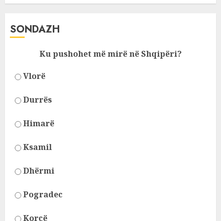
SONDAZH
Ku pushohet më mirë në Shqipëri?
Vlorë
Durrës
Himarë
Ksamil
Dhërmi
Pogradec
Korcë