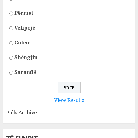
Përmet
Velipojë
Golem
Shëngjin
Sarandë
View Results
Polls Archive