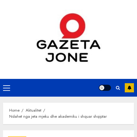
Skip
to
content
Primary
Menu
Home
Aktualitet
Ndahet nga jeta mjeku dhe akademiku i shquar shqiptar