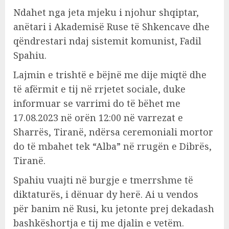
Ndahet nga jeta mjeku i njohur shqiptar,
anëtari i Akademisë Ruse të Shkencave dhe
qëndrestari ndaj sistemit komunist, Fadil
Spahiu.
Lajmin e trishtë e bëjnë me dije miqtë dhe
të afërmit e tij në rrjetet sociale, duke
informuar se varrimi do të bëhet me
17.08.2023 në orën 12:00 në varrezat e
Sharrës, Tiranë, ndërsa ceremoniali mortor
do të mbahet tek “Alba” në rrugën e Dibrës,
Tiranë.
Spahiu vuajti në burgje e tmerrshme të
diktaturës, i dënuar dy herë. Ai u vendos
për banim në Rusi, ku jetonte prej dekadash
bashkëshortja e tij me djalin e vetëm.