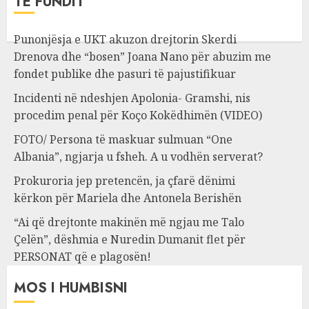
TË FUNDIT
Punonjësja e UKT akuzon drejtorin Skerdi
Drenova dhe “bosen” Joana Nano për abuzim me
fondet publike dhe pasuri të pajustifikuar
Incidenti në ndeshjen Apolonia- Gramshi, nis
procedim penal për Koço Kokëdhimën (VIDEO)
FOTO/ Persona të maskuar sulmuan “One
Albania”, ngjarja u fsheh. A u vodhën serverat?
Prokuroria jep pretencën, ja çfarë dënimi
kërkon për Mariela dhe Antonela Berishën
“Ai që drejtonte makinën më ngjau me Talo
Çelën”, dëshmia e Nuredin Dumanit flet për
PERSONAT që e plagosën!
MOS I HUMBISNI