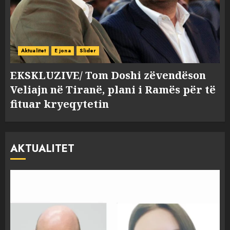
Aktualitet
E jona
Slider
EKSKLUZIVE/ Tom Doshi zëvendëson
Veliajn në Tiranë, plani i Ramës për të
fituar kryeqytetin
AKTUALITET