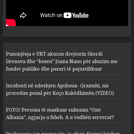
Punonjësja e UKT akuzon
drejtorin Skerdi Drenova dhe
“bosen” Joana Nano për
abuzim me fondet publike dhe
pasuri të pajustifikuar
1
JULY 24, 2025
Incidenti në ndeshjen
Punonjësja e UKT akuzon drejtorin Skerdi
Apolonia- Gramshi, nis
procedim penal për Koço
Drenova dhe “bosen” Joana Nano për abuzim me
Kokëdhimën (VIDEO)
fondet publike dhe pasuri të pajustifikuar
2
MARCH 27, 2025
Incidenti në ndeshjen Apolonia- Gramshi, nis
procedim penal për Koço Kokëdhimën (VIDEO)
FOTO/ Persona të maskuar
sulmuan “One Albania”,
ngjarja u fsheh. A u vodhën
FOTO/ Persona të maskuar sulmuan “One
serverat?
Albania”, ngjarja u fsheh. A u vodhën serverat?
3
MARCH 25, 2025
Prokuroria jep pretencën, ja çfarë dënimi kërkon