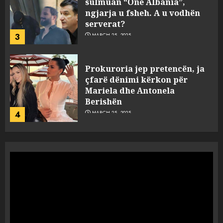
sulmuan “One Albania”,
ngjarja u fsheh. A u vodhën
serverat?
3
MARCH 25, 2025
Prokuroria jep pretencën, ja
çfarë dënimi kërkon për
Mariela dhe Antonela
Berishën
4
MARCH 25, 2025
“Ai që drejtonte makinën më
ngjau me Talo Çelën”,
dëshmia e Nuredin Dumanit
flet për PERSONAT që e
plagosën!
5
MARCH 25, 2025