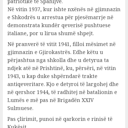
patriotike të Spahijve.
Në vitin 1937, kur ishte nxënës në gjimnazin
e Shkodrës u arrestua për pjesëmarrje në
demonstrata kundër qeverisë pushtuese
italiane, por u lirua shumë shpejt.
Në pranverë të vitit 1941, filloi mësimet në
gjimnazin e Gjirokastrës. Edhe këtu u
përjashtua nga shkolla dhe u detyrua ta
ndjek atë në Prishtinë, ku, përsëri, në vitin
1943, u kap duke shpërndarë trakte
antiqeveritare. Kjo e detyroi të largohej dhe
në qershor 1944, të radhitej në batalionin e
Lumës e më pas në Brigadën XXIV
Sulmuese.
Pas çlirimit, punoi në qarkorin e rinisë të
Kukësit.