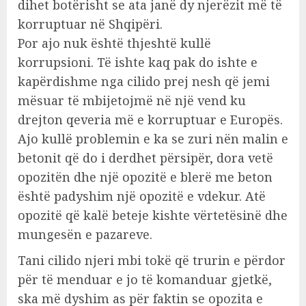
dihet botërisht se ata janë dy njerëzit më të
korruptuar në Shqipëri.
Por ajo nuk është thjeshtë kullë
korrupsioni. Të ishte kaq pak do ishte e
kapërdishme nga cilido prej nesh që jemi
mësuar të mbijetojmë në një vend ku
drejton qeveria më e korruptuar e Europës.
Ajo kullë problemin e ka se zuri nën malin e
betonit që do i derdhet përsipër, dora vetë
opozitën dhe një opozitë e blerë me beton
është padyshim një opozitë e vdekur. Atë
opozitë që kalë beteje kishte vërtetësinë dhe
mungesën e pazareve.
Tani cilido njeri mbi tokë që trurin e përdor
për të menduar e jo të komanduar gjetkë,
ska më dyshim as për faktin se opozita e