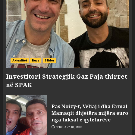
Aktualitet
Buzz
Slider
Investitori Strategjik Gaz Paja thirret
në SPAK
Pas Noizy-t, Veliaj i dha Ermal
Mamaqit dhjetëra mijëra euro
nga taksat e qytetarëve
FEBRUARY 18, 2025