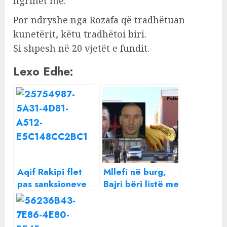
ngrihet më.
Por ndryshe nga Rozafa që tradhëtuan
kunetërit, këtu tradhëtoi biri.
Si shpesh në 20 vjetët e fundit.
Lexo Edhe:
Aqif Rakipi flet
Mllefi në burg,
pas sanksioneve
Bajri bëri listë me
të SHBA-së: Ma
emra personazh
bëri Lul Basha
për t’i spastruar.
Nga Lul Kulla, tek