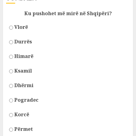
Ku pushohet më mirë në Shqipëri?
Vlorë
Durrës
Himarë
Ksamil
Dhërmi
Pogradec
Korcë
Përmet