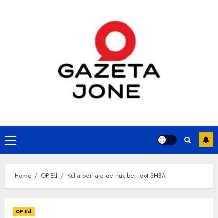
Skip
to
content
Primary
Menu
Home
OP-Ed
Kulla bëri atë që nuk bëri dot SHBA
OP-Ed