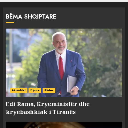
BËMA SHQIPTARE
Aktualitet
E jona
Slider
Edi Rama, Kryeministër dhe
kryebashkiak i Tiranës