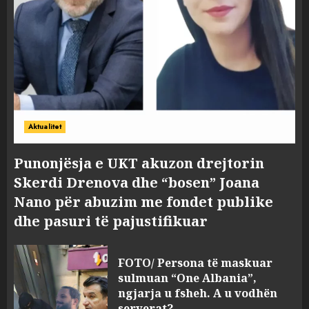
Aktualitet
Punonjësja e UKT akuzon drejtorin
Skerdi Drenova dhe “bosen” Joana
Nano për abuzim me fondet publike
dhe pasuri të pajustifikuar
FOTO/ Persona të maskuar
sulmuan “One Albania”,
ngjarja u fsheh. A u vodhën
serverat?