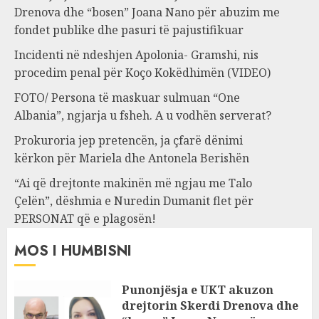
Drenova dhe “bosen” Joana Nano për abuzim me
fondet publike dhe pasuri të pajustifikuar
Incidenti në ndeshjen Apolonia- Gramshi, nis
procedim penal për Koço Kokëdhimën (VIDEO)
FOTO/ Persona të maskuar sulmuan “One
Albania”, ngjarja u fsheh. A u vodhën serverat?
Prokuroria jep pretencën, ja çfarë dënimi
kërkon për Mariela dhe Antonela Berishën
“Ai që drejtonte makinën më ngjau me Talo
Çelën”, dëshmia e Nuredin Dumanit flet për
PERSONAT që e plagosën!
MOS I HUMBISNI
Punonjësja e UKT akuzon
drejtorin Skerdi Drenova dhe