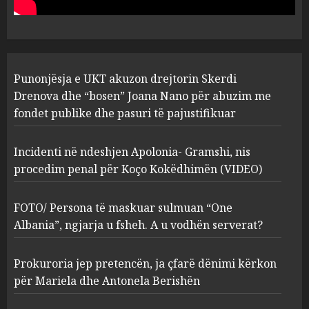
abuzim me fondet publike dhe
pasuri të pajustifikuar
1
JULY 24, 2025
Incidenti në ndeshjen
Punonjësja e UKT akuzon drejtorin Skerdi
Apolonia- Gramshi, nis
procedim penal për Koço
Drenova dhe “bosen” Joana Nano për abuzim me
Kokëdhimën (VIDEO)
fondet publike dhe pasuri të pajustifikuar
2
MARCH 27, 2025
Incidenti në ndeshjen Apolonia- Gramshi, nis
procedim penal për Koço Kokëdhimën (VIDEO)
FOTO/ Persona të maskuar
sulmuan “One Albania”,
ngjarja u fsheh. A u vodhën
FOTO/ Persona të maskuar sulmuan “One
serverat?
Albania”, ngjarja u fsheh. A u vodhën serverat?
3
MARCH 25, 2025
Prokuroria jep pretencën, ja çfarë dënimi kërkon
Prokuroria jep pretencën, ja
për Mariela dhe Antonela Berishën
çfarë dënimi kërkon për