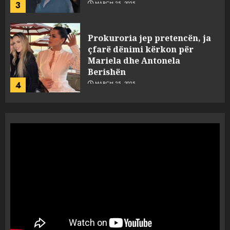
3
MARCH 25, 2025
Prokuroria jep pretencën, ja
çfarë dënimi kërkon për
Mariela dhe Antonela
Berishën
4
MARCH 25, 2025
“Ai që drejtonte makinën më
ngjau me Talo Çelën”,
dëshmia e Nuredin Dumanit
flet për PERSONAT që e
plagosën!
5
MARCH 25, 2025
Punonjësja e UKT akuzon
drejtorin Skerdi Drenova dhe
“bosen” Joana Nano për