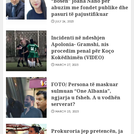
“bosen” Joana Nano për
abuzim me fondet publike dhe
pasuri të pajustifikuar
JULY 24, 2025
Incidenti në ndeshjen
Apolonia- Gramshi, nis
procedim penal për Koço
Kokëdhimën (VIDEO)
MARCH 27, 2025
FOTO/ Persona të maskuar
sulmuan “One Albania”,
ngjarja u fsheh. A u vodhën
serverat?
MARCH 25, 2025
Prokuroria jep pretencën, ja