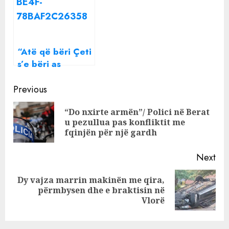
“Niklaquri”
Durim. Primarët,
Lici e Dor Duli
“Atë që bëri Çeti
s’e bëri as
gjermani”!
Continue
Banorët
Previous
këmbëkryq me
Reading
“Do nxirte armën”/ Polici në Berat
raki: Rroftë
Pre
u pezullua pas konfliktit me
Kastrati
pos
fqinjën për një gardh
Next
Dy vajza marrin makinën me qira,
Next
përmbysen dhe e braktisin në
post:
Vlorë