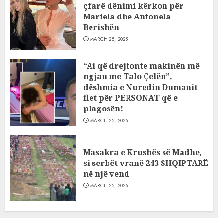
çfarë dënimi kërkon për
Mariela dhe Antonela
Berishën
MARCH 25, 2025
“Ai që drejtonte makinën më
ngjau me Talo Çelën”,
dëshmia e Nuredin Dumanit
flet për PERSONAT që e
plagosën!
MARCH 25, 2025
Masakra e Krushës së Madhe,
si serbët vranë 243 SHQIPTARË
në një vend
MARCH 25, 2025