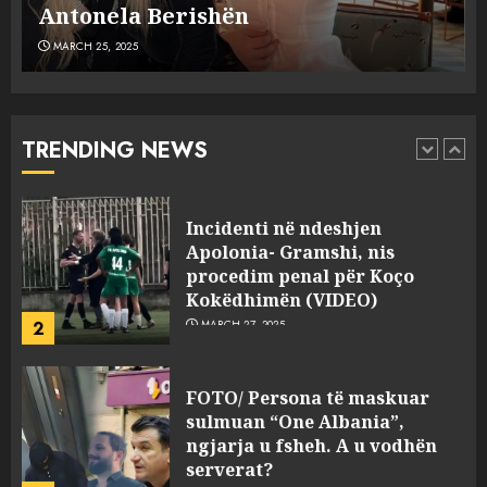
MARCH 25, 2025
plagosën!
MARCH 25, 2025
Punonjësja e UKT akuzon
drejtorin Skerdi Drenova dhe
“bosen” Joana Nano për
abuzim me fondet publike dhe
TRENDING NEWS
pasuri të pajustifikuar
1
JULY 24, 2025
Incidenti në ndeshjen
Apolonia- Gramshi, nis
procedim penal për Koço
Kokëdhimën (VIDEO)
2
MARCH 27, 2025
FOTO/ Persona të maskuar
sulmuan “One Albania”,
ngjarja u fsheh. A u vodhën
serverat?