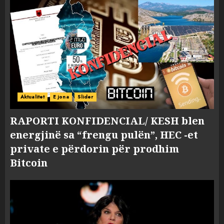
Aktualitet
E jona
Slider
RAPORTI KONFIDENCIAL/ KESH blen
energjinë sa “frengu pulën”, HEC -et
private e përdorin për prodhim
Bitcoin