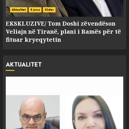
Aktualitet
E jona
Slider
EKSKLUZIVE/ Tom Doshi zëvendëson
Veliajn në Tiranë, plani i Ramës për të
fituar kryeqytetin
AKTUALITET