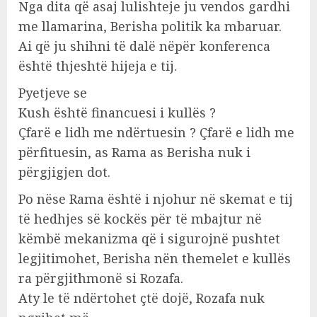
Nga dita që asaj lulishteje ju vendos gardhi
me llamarina, Berisha politik ka mbaruar.
Ai që ju shihni të dalë nëpër konferenca
është thjeshtë hijeja e tij.
Pyetjeve se
Kush është financuesi i kullës ?
Çfarë e lidh me ndërtuesin ? Çfarë e lidh me
përfituesin, as Rama as Berisha nuk i
përgjigjen dot.
Po nëse Rama është i njohur në skemat e tij
të hedhjes së kockës për të mbajtur në
këmbë mekanizma që i sigurojnë pushtet
legjitimohet, Berisha nën themelet e kullës
ra përgjithmonë si Rozafa.
Aty le të ndërtohet çtë dojë, Rozafa nuk