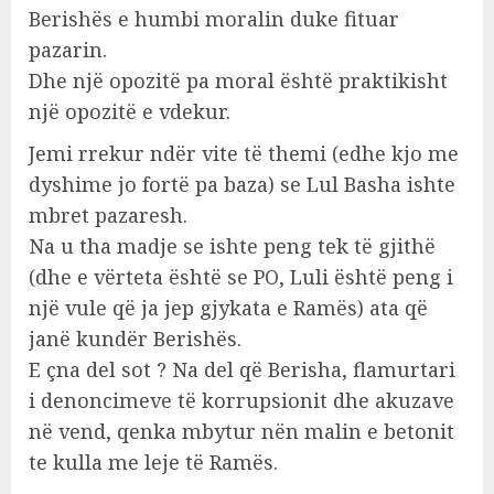
Berishës e humbi moralin duke fituar
pazarin.
Dhe një opozitë pa moral është praktikisht
një opozitë e vdekur.
Jemi rrekur ndër vite të themi (edhe kjo me
dyshime jo fortë pa baza) se Lul Basha ishte
mbret pazaresh.
Na u tha madje se ishte peng tek të gjithë
(dhe e vërteta është se PO, Luli është peng i
një vule që ja jep gjykata e Ramës) ata që
janë kundër Berishës.
E çna del sot ? Na del që Berisha, flamurtari
i denoncimeve të korrupsionit dhe akuzave
në vend, qenka mbytur nën malin e betonit
te kulla me leje të Ramës.